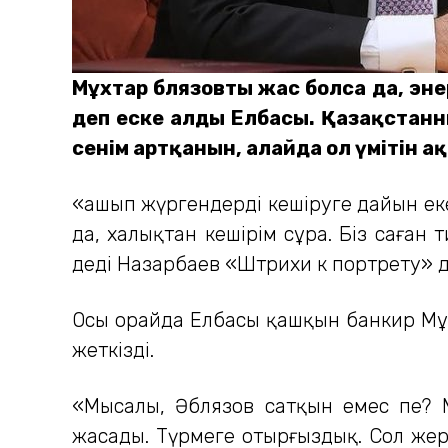
Мұхтар Әблязовты жас болса да, эн
деп еске алды Елбасы. Қазақстанн
сенім артқанын, алайда ол үмітін 
«Қашып жүргендерді кешіруге дайын ек
да, халықтан кешірім сұра. Біз саған 
деді Назарбаев «Штрихи к портрету» д
Осы орайда Елбасы қашқын банкир Мұхт
жеткізді.
«Мысалы, Әблязов сатқын емес пе? 
жасады. Түрмеге отырғыздық. Сол жер