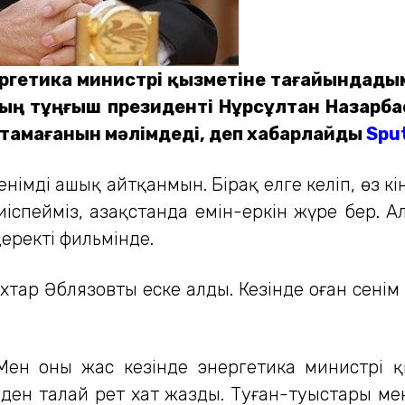
ергетика министрі қызметіне тағайындадым,
ың тұңғыш президенті Нұрсұлтан Назарба
ақтамағанын мәлімдеді, деп хабарлайды
Spu
енімді ашық айтқанмын. Бірақ елге келіп, өз к
тиіспейміз, Қазақстанда емін-еркін жүре бер. 
еректі фильмінде.
ар Әблязовты еске алды. Кезінде оған сенім 
Мен оны жас кезінде энергетика министрі қ
ден талай рет хат жазды. Туған-туыстары мен