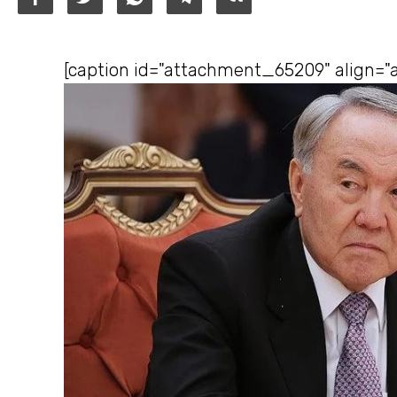
[caption id="attachment_65209" align="a