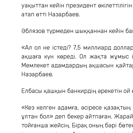
уақыттан кейін президент өкілеттіліг
атап өтті Назарбаев.
Әблязов түрмеден шыққаннан кейін бан
«Ал ол не істеді? 7,5 миллиард долла
ақшаға күн көреді. Ол жақта жұмыс
Мемлекет адамдардың ақшасын қайтарып
Назарбаев.
Елбасы қашқын банкирдің әрекетін ой е
«Кез келген адамға, әсіресе қазақтың
ұлтан бол» деп бекер айтпаған. Жарай
тойғанша жейсің. Бірақ оның бәрі бөтен