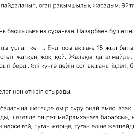
ін пайдаланып, оған рақымшылық жасадым. Әйтпе
к басшылығына сұранған. Назарбаев бұл өтіні
рды ұрлап кетті. Енді осы ақшаға 15 жыл ба
 істеп жатқан жоқ қой. Жалақы да алмайды.
 берді. Әлі күнге дейін сол ақшаны іздеп, 
легінен өткізіп отырады.
 баласына шетелде өмір сүру оңай емес. Қазақ 
ды, шетелде он рет мейрамханаға барарсың, 
 нәрсе ғой, туған жеріңе, туған еліңе жетпейд