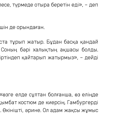
се, түрмеде отыра беретін еді», – деп
шін де орындаған.
тыста тұрып жатыр. Бұдан басқа қандай
 Соның бәрі халықтың ақшасы болды.
біртіндеп қайтарып жатырмыз», – дейді
«өзге елде сұлтан болғанша, өз еліңде
қымбат костюм де киерсің. Гамбургерді
і. Өкінішті, әрине. Ол адам жақсы жұмыс