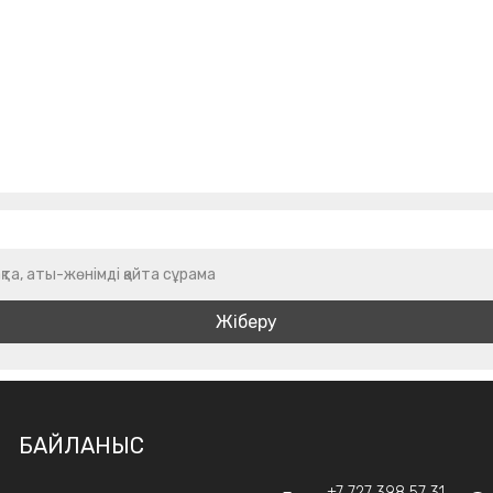
қта, аты-жөнімді қайта сұрама
БАЙЛАНЫС
+7 727 398 57 31