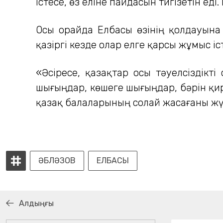
істесе, өз еліне пайдасын тигізетін ед
Осы орайда Елбасы өзінің қолдауына 
қазіргі кезде олар елге қарсы жұмыс і
«Әсіресе, қазақтар осы тәуелсіздікті
шығыңдар, көшеге шығыңдар, бәрін қир
қазақ балаларының солай жасағаны жүр
ӘБЛӘЗОВ
ЕЛБАСЫ
Алдыңғы