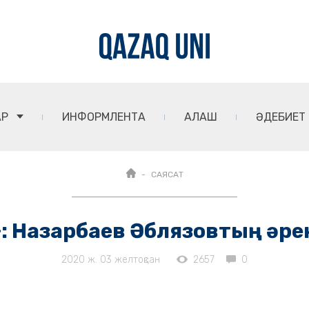
АР
ИНФОРМЛЕНТА
АЛАШ
ӘДЕБИЕТ
САЯСАТ
»: Назарбаев Әблязовтың әрек
2020 ж. 03 желтоқсан
2657
0