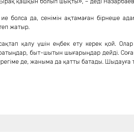
і. Бірақ қашқын болып шықты», – деді Назарбаев
ие болса да, сенімін ақтамаған бірнеше ада
степ жатыр.
 сақтап қалу үшін еңбек ету керек қой. Ола
атыңдар, быт-шытын шығарыңдар дейді. Соған 
егіме де, жаныма да қатты батады. Шыдауға ту