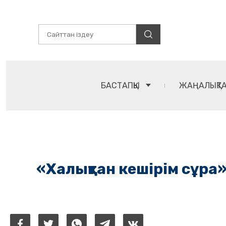
БАСТАПҚЫ
ЖАҢАЛЫҚТ
«Халықтан кешірім сұра