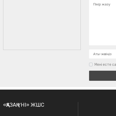
Мені есте са
«ҚАЗАҚ ҮНІ» ЖШС