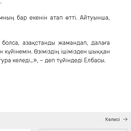
.
мның бар екенін атап өтті. Айтуынша,
р болса, Қазақстанды жамандап, далаға
күйінемін. Өзіміздің ішімізден шыққан
ра келеді…», – деп түйіндеді Елбасы.
Келесі