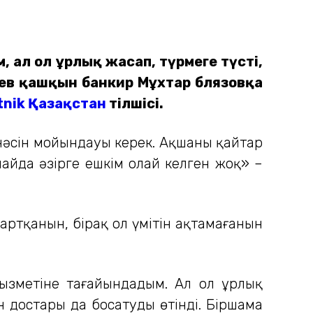
 ал ол ұрлық жасап, түрмеге түсті,
ев қашқын банкир Мұхтар Әблязовқа
tnik Қазақстан
тілшісі.
інәсін мойындауы керек. Ақшаны қайтар
Алайда әзірге ешкім олай келген жоқ» –
артқанын, бірақ ол үмітін ақтамағанын
ызметіне тағайындадым. Ал ол ұрлық
 достары да босатуды өтінді. Біршама