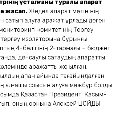
трінің ұсталғаны туралы ақпарат
е жасап.
Жедел ақпарат мәтінінің
 сатып алуға қаражат ұрлады деген
 мониторингі комитетінің Тергеу
ң тергеу изоляторына бұрынғы
баптың 4-бөлігінің 2-тармағы – бюджет
анда, денсаулық сақтаудың ақпараттық
лемінде қаражатты жоқ қылған.
 жылдың ақпан айында тағайындалған.
алғашқы соққысын алуға мәжбүр болды.
усымда Қазақстан Президенті Қасым-
сатып, оның орнына Алексей ЦОЙДЫ