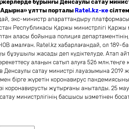
енджерлерде бұрынғы Денсаулық сақтау минис
«Адырна» ұлттық порталы
Ratel.kz-ке
сілтем
ай, экс-министр ақпараттандыру платформасын
азақстан Республикасы Қаржы министрлігі Қаржы
ұлтан қаласы бойынша полиция департаментіні
НОВ қамалған. Ratel.kz хабарлағандай, ол 189-
ық бұзушылық жасады деп күдіктелуде. Атап айтқ
рекеттесу алаңын сатып алуға 526 млн.теңге кө
ов Денсаулық сақтау министрі лауазымына 2019
ен бірге жүретін коронавирус пандемиясының 
і коронавирусты жұқтырғаны анықталды. 25 ма
сақтау министрлігінің басшысы қызметінен бо