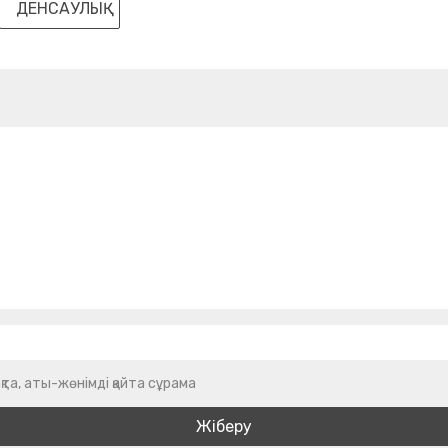
ДЕНСАУЛЫҚ
қта, аты-жөнімді қайта сұрама