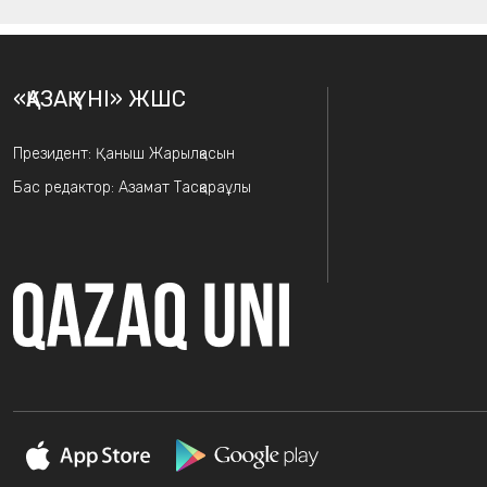
«ҚАЗАҚ ҮНІ» ЖШС
Президент: Қаныш Жарылқасын
Бас редактор: Азамат Тасқараұлы