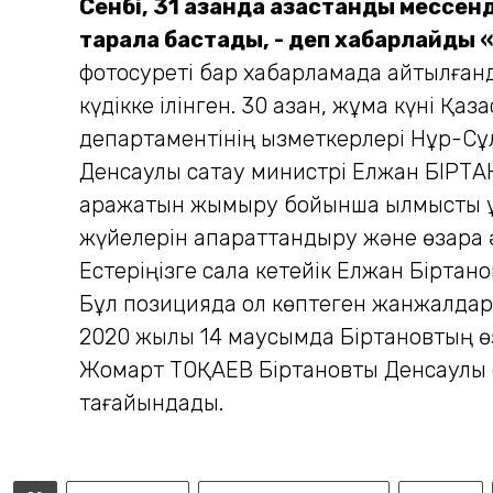
Сенбі, 31 қазанда қазақстандық месс
тарала бастады, - деп хабарлайды 
фотосуреті бар хабарламада айтылғанд
күдікке ілінген. 30 қазан, жұма күні Қ
департаментінің қызметкерлері Нұр-С
Денсаулық сақтау министрі Елжан БІРТА
қаражатын жымқыру бойынша қылмыстық құқ
жүйелерін ақпараттандыру және өзара ә
Естеріңізге сала кетейік Елжан Біртан
Бұл позицияда ол көптеген жанжалдарм
2020 жылы 14 маусымда Біртановтың өз
Жомарт ТОҚАЕВ Біртановты Денсаулық 
тағайындады.