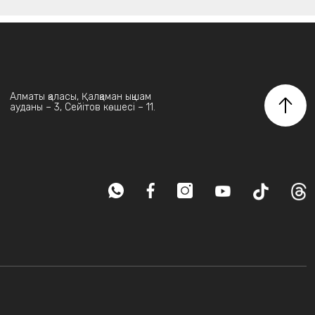
Алматы қаласы, Қалқаман ықшам
ауданы – 3, Сейітов көшесі – 11.