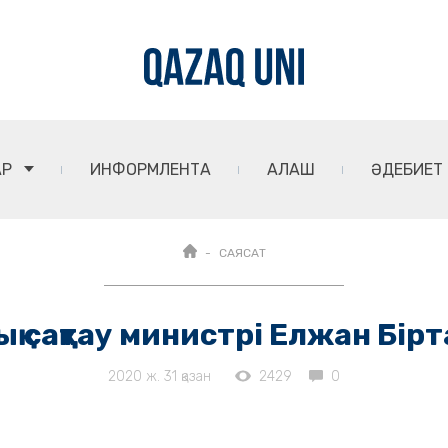
АР
ИНФОРМЛЕНТА
АЛАШ
ӘДЕБИЕТ
САЯСАТ
қ сақтау министрі Елжан Бір
2020 ж. 31 қазан
2429
0