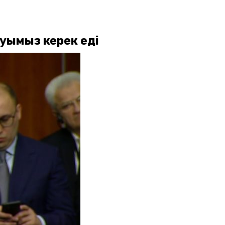
уымыз керек еді