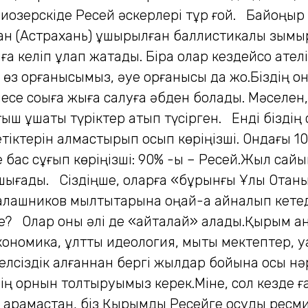
ерскіде Ресей әскерлері тұр ғой. Байқоңыр кі
дан (Астрахань) ұшырылған баллистикалық зым
келіп құлап жатады. Бірақ олар кездейсоқ қател
ті өз қорғанысымыз, әуе қорғанысы да жоқ.Біздің
есе соққыға жыға салуға әбден болады. Мәселен
ғыш ұшақты түріктер атып түсірген. Енді бізд
іктерін алмастырып қосып көріңізші. Ондағы 10
 бас сұғып көріңізші: 90% -ы – Ресей.Жыл сайы
 шығады. Сіздіңше, оларға «бұрынғы Ұлы Отан
алашников мылтықтарына оңай-ақ айналып кете
? Олар оны әлі де «қайталай» алады.Қырым ан
экономика, ұлттық идеология, мықты мектептер, 
уелсіздік алғаннан бергі жылдар бойына осы н
орнын толтыруымыз керек.Міне, сол кезде ғана б
 қарамастан, біз Қырымды Ресейге қосуды рес