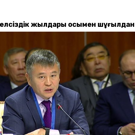
әуелсіздік жылдары осымен шұғылдан