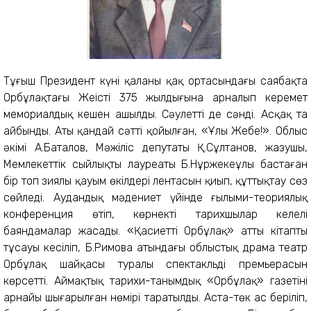
Тұңғыш Президент күні қаланың қақ ортасындағы саябақта
Орбұлақтағы Жеңістің 375 жылдығына арналып керемет
мемориалдық кешен ашылды. Сәулетті де сәнді. Асқақ та
айбынды. Аты қандай сәтті қойылған, «Ұлы Жебе!». Облыс
әкімі А.Баталов, Мәжіліс депутаты Қ.Сұлтанов, жазушы,
Мемлекеттік сыйлықтың лауреаты Б.Нұржекеұлы бастаған
бір топ зиялы қауым өкілдері лентасын қиып, құттықтау сөз
сөйледі. Аудандық мәдениет үйінде ғылыми-теориялық
конференция өтіп, көрнекті тарихшылар келелі
баяндамалар жасады. «Қасиетті Орбұлақ» атты кітаптың
тұсауы кесіліп, Б.Римова атындағы облыстық драма театр
Орбұлақ шайқасы туралы спектакльдің премьерасын
көрсетті. Аймақтық тарихи-танымдық «Орбұлақ» газетінің
арнайы шығарылған нөмірі таратылды. Аста-төк ас беріліп,