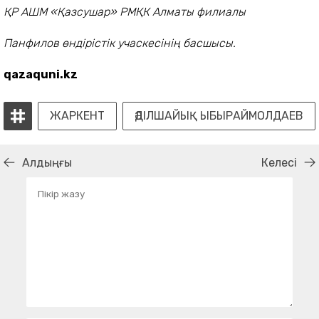
ҚР АШМ «Қазсушар» РМҚК Алматы филиалы
Панфилов өндірістік учаскесінің басшысы.
qazaquni.kz
ЖАРКЕНТ
ӘДІЛШАЙЫҚ ЫБЫРАЙМОЛДАЕВ
Алдыңғы
Келесі