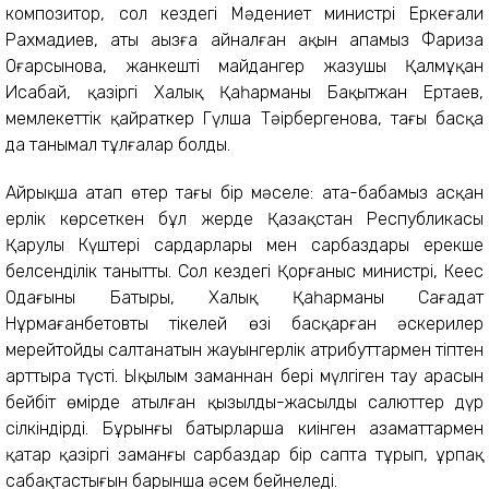
композитор, сол кездегі Мәдениет министрі Еркеғали
Рахмадиев, аты аңызға айналған ақын апамыз Фариза
Оңғарсынова, жанкешті майдангер жазушы Қалмұқан
Исабай, қазіргі Халық Қаһарманы Бақытжан Ертаев,
мемлекеттік қайраткер Гүлша Тәңірбергенова, тағы басқа
да танымал тұлғалар болды.
Айрықша атап өтер тағы бір мәселе: ата-бабамыз асқан
ерлік көрсеткен бұл жерде Қазақстан Республикасы
Қарулы Күштері сардарлары мен сарбаздары ерекше
белсенділік танытты. Сол кездегі Қорғаныс министрі, Кеңес
Одағының Батыры, Халық Қаһарманы Сағадат
Нұрмағанбетовтың тікелей өзі басқарған әскерилер
мерейтойдың салтанатын жауынгерлік атрибуттармен тіптен
арттыра түсті. Ықылым заманнан бері мүлгіген тау арасын
бейбіт өмірде атылған қызылды-жасылды салюттер дүр
сілкіндірді. Бұрынғы батырларша киінген азаматтармен
қатар қазіргі заманғы сарбаздар бір сапта тұрып, ұрпақ
сабақтастығын барынша әсем бейнеледі.