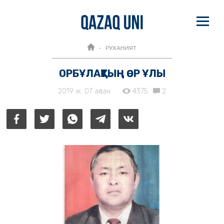
РУХАНИЯТ
ОРБҰЛАҚТЫҢ ӨР ҰЛЫ
2019 ж. 07 ақпан
4375
2