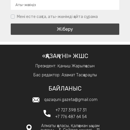
Мені есте сақта, аты-жөнімді қайта сұрама
«ҚАЗАҚ ҮНІ» ЖШС
Президент: Қаныш Жарылқасын
Бас редактор: Азамат Тасқараұлы
БАЙЛАНЫС
qazaquni.gazeta@gmail.com
+7 727 398 57 31
+7 776 487 64 54
Алматы қаласы, Қалқаман ықшам