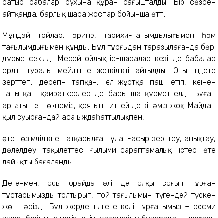
батыр бабалар рухына құран бағышталды. Бір сөзбен
айтқанда, барлық шара жоспар бойынша өтті.
Мұндай тойлар, әрине, тарихи-танымдылығымен һәм
тағылымдығымен құнды. Бұл тұрғыдан таразылағанда бәрі
дұрыс секілді. Мерейтойлық іс-шаралар кезінде бабалар
ерлігі туралы мейлінше жеткілікті айтылды. Оны індете
зерттеп, дерегін тапқан, ел-жұртқа паш етіп, кеңінен
танытқан қайраткерлер де барынша құрметтелді. Бұған
артатын еш өкпеміз, қоятын титтей де кінәміз жоқ. Майдан
қыл суырғандай аса ыждаһаттылықпен,
өте төзімділікпен атқарылған ұлан-асыр зерттеу, анықтау,
дәлелдеу тақылеттес ғылыми-сараптамалық істер өте
лайықты бағаланды.
Дегенмен, осы орайда әлі де олқы соғып тұрған
тұстарымызды толтырып, той тағылымын түгендей түскен
жөн тәрізді. Бұл жерде тілге еткелі тұрғанымыз – ресми