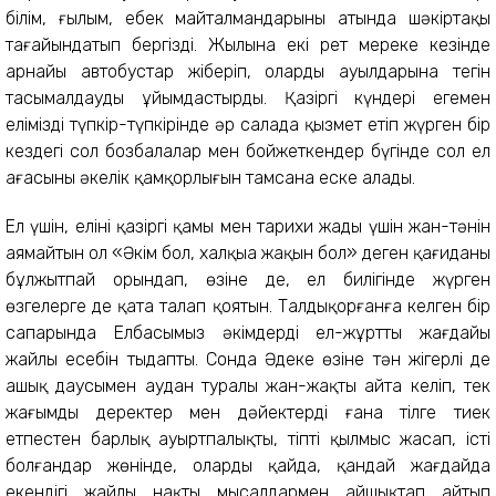
білім, ғылым, еңбек майталмандарының атында шәкіртақы
тағайындатып бергізді. Жылына екі рет мереке кезінде
арнайы автобустар жіберіп, оларды ауылдарына тегін
тасымалдауды ұйымдастырды. Қазіргі күндері егемен
еліміздің түпкір-түпкірінде әр салада қызмет етіп жүрген бір
кездегі сол бозбалалар мен бойжеткендер бүгінде сол ел
ағасының әкелік қамқорлығын тамсана еске алады.
Ел үшін, елінің қазіргі қамы мен тарихи жады үшін жан-тәнін
аямайтын ол «Әкім бол, халқыңа жақын бол» деген қағиданы
бұлжытпай орындап, өзіне де, ел билігінде жүрген
өзгелерге де қатаң талап қоятын. Талдықорғанға келген бір
сапарында Елбасымыз әкімдердің ел-жұрттың жағдайы
жайлы есебін тыңдапты. Сонда Әдекең өзіне тән жігерлі де
ашық даусымен аудан туралы жан-жақты айта келіп, тек
жағымды деректер мен дәйектерді ғана тілге тиек
етпестен барлық ауыртпалықты, тіпті қылмыс жасап, істі
болғандар жөнінде, олардың қайда, қандай жағдайда
екендігі жайлы нақты мысалдармен айшықтап айтып