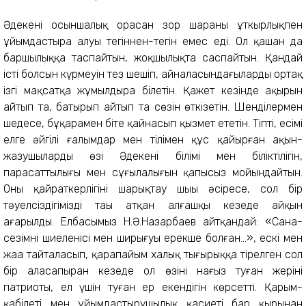
Әдекеңнің осыншалық орасан зор шараны ұткырлықпен
ұйымдастыра алуы тегіннен-тегін емес еді. Ол қашан да
баршылыққа таспайтын, жоқшылықта саспайтын. Қандай
істің болсын күрмеуін тез шешіп, айналасындағыларды ортақ
ізгі мақсатқа жұмылдыра білетін. Қажет кезінде ақырын
айтып та, батырып айтып та сөзін өткізетін. Шенділермен
шеңдесе, бұқарамен біте қайнасып қызмет ететін. Тіпті, есімі
елге әйгілі ғалымдар мен тілімен құс қайырған ақын-
жазушылардың өзі Әдекеңнің білімі мен біліктілігін,
парасаттылығы мен сұңғылалығын қапысыз мойындайтын.
Оның қайраткерлігінің шарықтау шыңы әсіресе, сол бір
тәуелсіздігіміздің таңы атқан алғашқы кезеңде айқын
аңғарылды. Елбасымыз Н.Ә.Назарбаев айтқандай: «Сана-
сезімнің шиеленісі мен ширығуы ерекше болған...», ескі мен
жаңа тайталасып, қарапайым халық тығырыққа тірелген сол
бір аласапыран кезеңде ол өзінің нағыз туған жерінің
патриоты, ел үшін туған ер екендігін көрсетті. Қарым-
қабілеті мен ұйымдастырушылық қасиеті бар қырынан