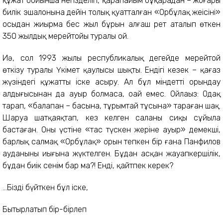
құжат бойынша негізделіп, қарапайым бұқарадан – жоғары
билік эшалонына дейін толық қуатталған «Орбұлақ жеңісінің»
осыдан жиырма бес жыл бұрын алғаш рет аталып өткен
350 жылдық мерейтойы туралы ой.
Иә, сол 1993 жылы республикалық деңгейде мерейтой
өткізу туралы Үкімет қаулысы шықты. Ендігі кезек – қағаз
жүзіндегі құжатты іске асыру. Ал бұл міндетті орындау
алдыңғысынан да ауыр болмаса, оңай емес. Ойлаңыз: Одақ
тарап, «балапан – басына, тұрымтай тұсына» тараған шақ.
Шаруа шатқаяқтап, кез келген саланың сиқы сұйыла
бастаған. Оның үстіне «тас түскен жеріне ауыр» демекші,
барлық салмақ «Орбұлақ» орын тепкен бір ғана Панфилов
ауданының иығына жүктелген. Бұдан асқан жауапкершілік,
бұдан биік сенім бар ма?! Енді, қайтпек керек?
...Біздің бүйткен бұл іске,
Бытырлатып бір-бірлеп