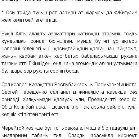
* Осы тойда тұңғыш рет аламан ат жарысында «Жигули»
жеңіл көлігі бәйгеге тігілді.
Бүкіл Алты алаштың азаматтары қатысқан аталмыш тойдың
құндылығы сонда: біріншіден, мұнда бүгінгі ұрпақтары
өздерінің келешегі үшін қасықтай қаны қалғанша шайқасып,
жанын құрбан еткен хас батыр бабаларымыздың рухына
тағзым етті. Екіншіден, енді ғана егемендік алған ұлтымызға
бұл шара зор рух, тың серпін берді.
Сол кездегі Қазақстан Республикасының Премьер-Министрі
Сергей Терещенко салтанатты жиналыста қазақша сөз
сөйледі. Халқымыздың қалаулы ұлы, Президенттің кеңесшісі
Әбіш Кекілбай асқан шешендікпен ақтарыла сөйлеп, күллі
көпшілікті тіптен тәнті етті.
Мерейтой кезінде бұл топыраққа еліміздің ең бір таңдаулы ұл-
қыздарының табаны тиді. Олардың арасында көрнекті