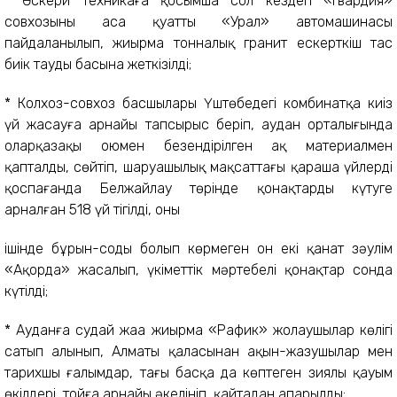
* Әскери техникаға қосымша сол кездегі «Гвардия»
совхозының аса қуатты «Урал» автомашинасы
пайдаланылып, жиырма тонналық гранит ескерткіш тас
биік таудың басына жеткізілді;
* Колхоз-совхоз басшылары Үштөбедегі комбинатқа киіз
үй жасауға арнайы тапсырыс беріп, аудан орталығында
оларқазақы оюмен безендірілген ақ материалмен
қапталды, сөйтіп, шаруашылық мақсаттағы қараша үйлерді
қоспағанда Белжайлау төрінде қонақтарды күтуге
арналған 518 үй тігілді, оның
ішінде бұрын-соңды болып көрмеген он екі қанат зәулім
«Ақорда» жасалып, үкіметтік мәртебелі қонақтар сонда
күтілді;
* Ауданға судай жаңа жиырма «Рафик» жолаушылар көлігі
сатып алынып, Алматы қаласынан ақын-жазушылар мен
тарихшы ғалымдар, тағы басқа да көптеген зиялы қауым
өкілдері, тойға арнайы әкелініп, қайтадан апарылды;