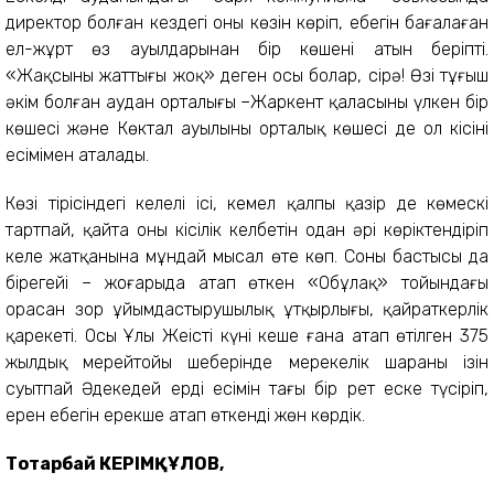
директор болған кездегі оның көзін көріп, еңбегін бағалаған
ел-жұрт өз ауылдарынан бір көшенің атын беріпті.
«Жақсының жаттығы жоқ» деген осы болар, сірә! Өзі тұңғыш
әкім болған аудан орталығы –Жаркент қаласының үлкен бір
көшесі және Көктал ауылының орталық көшесі де ол кісінің
есімімен аталады.
Көзі тірісіндегі келелі ісі, кемел қалпы қазір де көмескі
тартпай, қайта оның кісілік келбетін одан әрі көріктендіріп
келе жатқанына мұндай мысал өте көп. Соның бастысы да
бірегейі – жоғарыда атап өткен «Обұлақ» тойындағы
орасан зор ұйымдастырушылық ұтқырлығы, қайраткерлік
қарекеті. Осы Ұлы Жеңістің күні кеше ғана атап өтілген 375
жылдық мерейтойы шеңберінде мерекелік шараның ізін
суытпай Әдекеңдей ердің есімін тағы бір рет еске түсіріп,
ерен еңбегін ерекше атап өткенді жөн көрдік.
Тоқтарбай КЕРІМҚҰЛОВ,