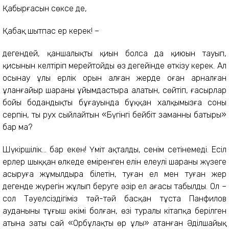
Қабырғасын сөксе де,
Қабақ шытпас ер керек! –
дегендей, қаншалықты қиын болса да қиюын тауып,
қисынын келтіріп мерейтойды өз деңгейінде өткізу керек. Ал
осынау ұлы ерлік орын алған жерде оған арналған
ұланғайыр шараны ұйымдастыра алатын, сөйтіп, ғасырлар
бойы бодандықтың бұғауында бұққан халқымызға соны
серпін, тың рух сыйлайтын «Бүгінгі бейбіт заманның батыры»
бар ма?
Шүкіршілік... бар екен! Үміт ақталды, сенім сетінемеді. Есіл
ерлер шыққан өлкеде еміренген елін елеулі шараны жүзеге
асыруға жұмылдыра білетін, туған ел мен туған жер
дегенде жүрегін жұлып беруге әзір ел ағасы табылды. Ол –
сол Тәуелсіздігіміз тәй-тәй басқан тұста Панфилов
ауданының тұңғыш әкімі болған, өзі туралы кітапқа берілген
атына заты сай «Орбұлақтың өр ұлы» атанған Әділшайық