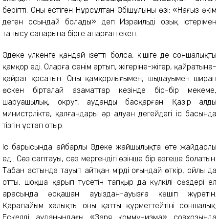
беріпті. Оны естіген Нұрсұлтан Әбішұлының өзі: «Нағыз әкім
деген осындай болады» деп Израильдің озық істерімен
танысу сапарына бірге апарған екен.
Әдекең үлкенге қандай ізетті болса, кішіге де соншалықты
қамқор еді. Оларға сенім артып, жігеріне-жігер, қайратына-
қайрат қосатын. Оның қамқорлығымен, шыңдауымен ширап
өскен бірталай азаматтар кезінде бір-бір мекеме,
шаруашылық, округ, ауданды басқарған. Қазір алды
министрлікте, қалғандары әр алуан деңгейдегі іс басында
тізгін ұстап отыр.
Іс барысында айбарлы Әдекең жайшылықта өте жайдарлы
еді. Сөз саптауы, сөз мергендігі өзінше бір өзгеше болатын.
Табан астында тауып айтқан мірдің оғындай өткір, ойлы да
отты, шоқша қарып түсетін тапқыр да күлкілі сөздері ел
арасында әрқашан ауыздан-ауызға көшіп жүретін.
Қарапайым халықтың оны қатты құрметтейтіні соншалық:
Ескелді ауданындағы «Заря коммунизма» совхозында