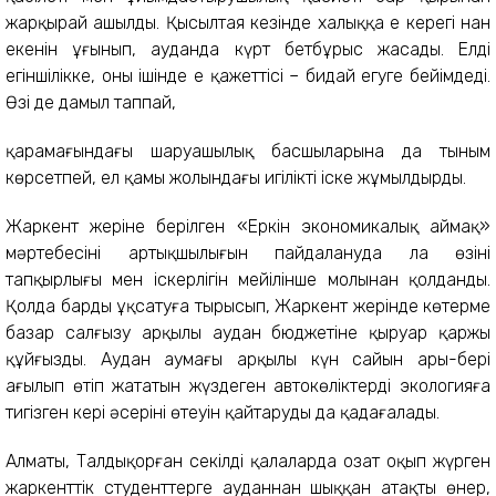
жарқырай ашылды. Қысылтаяң кезінде халыққа ең керегі нан
екенін ұғынып, ауданда күрт бетбұрыс жасады. Елді
егіншілікке, оның ішінде ең қажеттісі – бидай егуге бейімдеді.
Өзі де дамыл таппай,
қарамағындағы шаруашылық басшыларына да тыным
көрсетпей, ел қамы жолындағы игілікті іске жұмылдырды.
Жаркент жеріне берілген «Еркін экономикалық аймақ»
мәртебесінің артықшылығын пайдалануда ла өзінің
тапқырлығы мен іскерлігін мейілінше молынан қолданды.
Қолда барды ұқсатуға тырысып, Жаркент жерінде көтерме
базар салғызу арқылы аудан бюджетіне қыруар қаржы
құйғызды. Аудан аумағы арқылы күн сайын ары-бері
ағылып өтіп жататын жүздеген автокөліктердің экологияға
тигізген кері әсерінің өтеуін қайтаруды да қадағалады.
Алматы, Талдықорған секілді қалаларда озат оқып жүрген
жаркенттік студенттерге ауданнан шыққан атақты өнер,