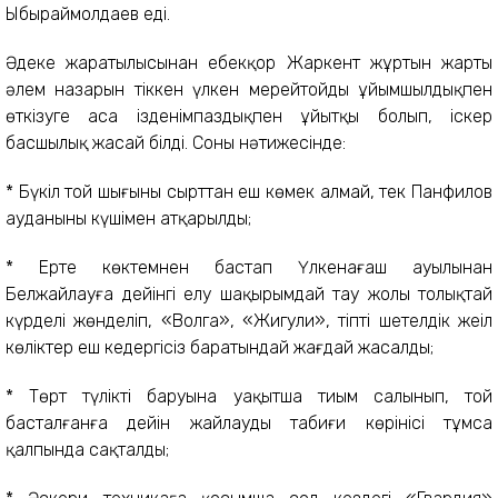
Ыбыраймолдаев еді.
Әдекең жаратылысынан еңбекқор Жаркент жұртын жарты
әлем назарын тіккен үлкен мерейтойды ұйымшылдықпен
өткізуге аса ізденімпаздықпен ұйытқы болып, іскер
басшылық жасай білді. Соның нәтижесінде:
* Бүкіл той шығыны сырттан еш көмек алмай, тек Панфилов
ауданының күшімен атқарылды;
* Ерте көктемнен бастап Үлкенағаш ауылынан
Белжайлауға дейінгі елу шақырымдай тау жолы толықтай
күрделі жөнделіп, «Волга», «Жигули», тіпті шетелдік жеңіл
көліктер еш кедергісіз баратындай жағдай жасалды;
* Төрт түліктің баруына уақытша тиым салынып, той
басталғанға дейін жайлаудың табиғи көрінісі тұмса
қалпында сақталды;