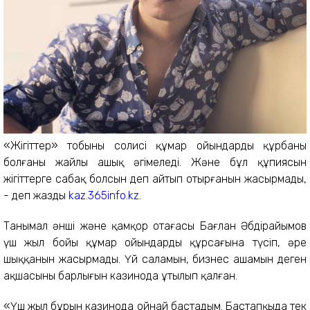
«Жігіттер» тобының солисі құмар ойындардың құрбаны
болғаны жайлы ашық әңгімеледі. Және бұл құпиясын
жігіттерге сабақ болсын деп айтып отырғанын жасырмады,
- деп жазды
kaz.365info.kz
.
Танымал әнші және қамқор отағасы Бағлан Әбдірайымов
үш жыл бойы құмар ойындардың құрсағына түсіп, әрең
шыққанын жасырмады. Үй саламын, бизнес ашамын деген
ақшасының барлығын казинода ұтылып қалған.
«Үш жыл бұрын казинода ойнай бастадым. Бастапқыда тек