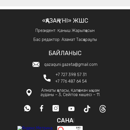
«ҚАЗАҚ ҮНІ» ЖШС
Президент: Қаныш Жарылқасын
Бас редактор: Азамат Тасқараұлы
БАЙЛАНЫС
qazaquni.gazeta@gmail.com
+7 727 398 57 31
+7 776 487 64 54
Алматы қаласы, Қалқаман ықшам
ауданы – 3, Сейітов көшесі – 11.
САНАҚ