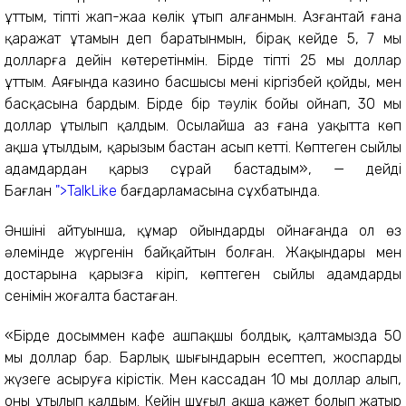
ұттым, тіпті жап-жаңа көлік ұтып алғанмын. Азғантай ғана
қаражат ұтамын деп баратынмын, бірақ кейде 5, 7 мың
долларға дейін көтеретінмін. Бірде тіпті 25 мың доллар
ұттым. Аяғында казино басшысы мені кіргізбей қойды, мен
басқасына бардым. Бірде бір тәулік бойы ойнап, 30 мың
доллар ұтылып қалдым. Осылайша аз ғана уақытта көп
ақша ұтылдым, қарызым бастан асып кетті. Көптеген сыйлы
адамдардан қарыз сұрай бастадым», — дейді
Бағлан
">TalkLike
бағдарламасына сұхбатында.
Әншінің айтуынша, құмар ойындарды ойнағанда ол өз
әлемінде жүргенін байқайтын болған. Жақындары мен
достарына қарызға кіріп, көптеген сыйлы адамдардың
сенімін жоғалта бастаған.
«Бірде досыммен кафе ашпақшы болдық, қалтамызда 50
мың доллар бар. Барлық шығындарын есептеп, жоспарды
жүзеге асыруға кірістік. Мен кассадан 10 мың доллар алып,
оны ұтылып қалдым. Кейін шұғыл ақша қажет болып жатыр