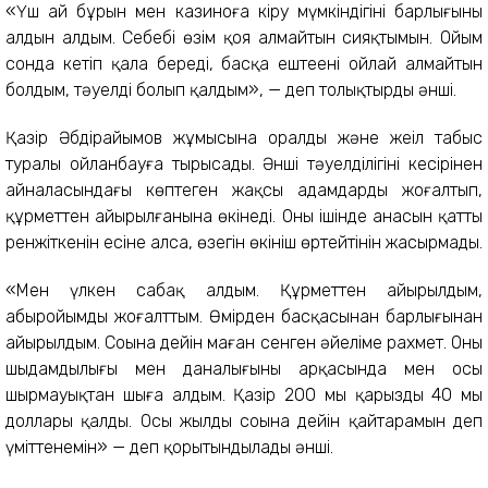
«Үш ай бұрын мен казиноға кіру мүмкіндігінің барлығының
алдын алдым. Себебі өзім қоя алмайтын сияқтымын. Ойым
сонда кетіп қала береді, басқа ештеңені ойлай алмайтын
болдым, тәуелді болып қалдым», — деп толықтырды әнші.
Қазір Әбдірайымов жұмысына оралды және жеңіл табыс
туралы ойланбауға тырысады. Әнші тәуелділігінің кесірінен
айналасындағы көптеген жақсы адамдарды жоғалтып,
құрметтен айырылғанына өкінеді. Оның ішінде анасын қатты
ренжіткенін есіне алса, өзегін өкініш өртейтінін жасырмады.
«Мен үлкен сабақ алдым. Құрметтен айырылдым,
абыройымды жоғалттым. Өмірден басқасынан барлығынан
айырылдым. Соңына дейін маған сенген әйеліме рахмет. Оның
шыдамдылығы мен даналығының арқасында мен осы
шырмауықтан шыға алдым. Қазір 200 мың қарыздың 40 мың
доллары қалды. Осы жылдың соңына дейін қайтарамын деп
үміттенемін» — деп қорытындылады әнші.