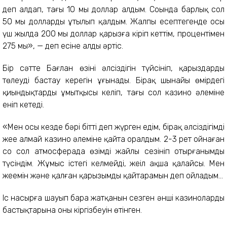
деп алдап, тағы 10 мың доллар алдым. Соңында барлық сол
50 мың долларды ұтылып қалдым. Жалпы есептегенде осы
үш жылда 200 мың доллар қарызға кіріп кеттім, процентімен
275 мың», — деп есіне алды әртіс.
Бір сәтте Бағлан өзінің әлсіздігін түйсініп, қарыздарды
төлеуді бастау керегін ұғынады. Бірақ шынайы өмірдегі
қиындықтарды ұмытқысы келіп, тағы сол казино әлеміне
еніп кетеді.
«Мен осы кезде бәрі бітті деп жүрген едім, бірақ әлсіздігімді
жеңе алмай казино әлеміне қайта оралдым. 2-3 рет ойнаған
соң сол атмосферада өзімді жайлы сезініп отырғанымды
түсіндім. Жұмыс істегің келмейді, жеңіл ақша қалайсың. Мен
жеңемін және қалған қарызымды қайтарамын деп ойладым…
Іс насырға шауып бара жатқанын сезген әнші казинолардың
бастықтарына оны кіргізбеуін өтінген.