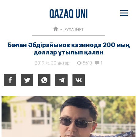
РУХАНИЯТ
Бағлан Әбдірайымов казинода 200 мың
доллар ұтылып қалған
2019 ж. 30 қаңтар
5610
1