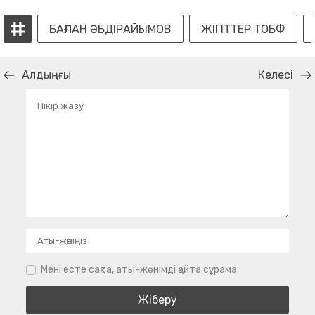
БАҒЛАН ӘБДІРАЙЫМОВ
ЖІГІТТЕР ТОБФ
Алдыңғы
Келесі
Мені есте сақта, аты-жөнімді қайта сұрама