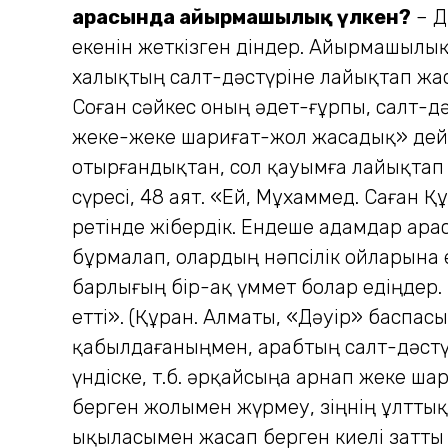
арасында айырмашылық үлкен?
– Д
екенін жеткізген діндер. Айырма­шылы
халықтың салт-дәстүріне лайықтап жаса
Соған сәйкес оның әдет-ғұрпы, салт-дәс
жеке-жеке шариғат-жол жасадық» дейді.
отырғандықтан, сол қауымға лайықтап
сүресі, 48 аят. «Ей, Мұхаммед. Саған 
ретінде жібердік. Ендеше адамдар арас
бұрмалап, олардың нәпсілік ойларына е
барлығың бір-ақ үммет болар едіңдер
етті». (Құран. Алматы, «Дәуір» баспасы
қабылдағаныңмен, арабтың салт-дәстүр,
үндіске, т.б. әрқайсыңа арнап жеке ша
берген жолымен жүрмеу, өзіңнің ұлттық 
ықыласымен жасап берген киелі затты 