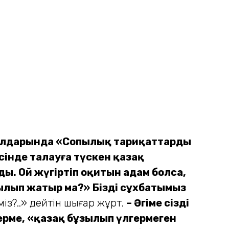
л­да­рында «Сопылық тариқат­тар­дың
сінде талауға түскен қазақ
ы. Ой жүгіртіп оқитын адам болса,
оқылып жатыр ма?»
Біздің сұхбатымыз
міз?..» дейтін шығар жұрт. ­
– Әңгіме сіздің
ш, ерме, «қазақ бұзылып үлгермеген