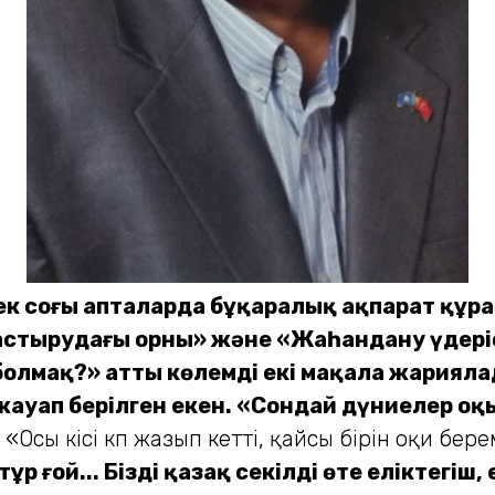
к соңғы апталар­да бұқаралық ақпарат құра
тасты­ру­дағы орны» және «Жаһандану үдері
олмақ?» атты көлемді екі мақала жариялад
іне жауап берілген екен. «Сондай дүниелер 
. «Осы кісі көп жазып кетті, қайсы бірін оқи бере
р ғой... Біздің қазақ секілді өте еліктегі