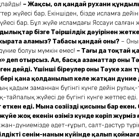
қпайды!
– Жақсы, ол қандай рухани құндыл
тер жүйесі бар. Екіншіден, бізде исламға дейін
йесі бар. Бұл жүйе исламдағы Яссауи салған ж
ндылықтар бізге Тәңіршілдік дәуірінен жет
жырата аламыз? Таңбасы қандай оның?
– Оны
 дүние болуы мүмкін емес!
– Тағы да тоқтай қ
ние» деп отырсыз. Ал, басқа азаматтар оны
рген дейді. Үшінші біреулер оны Тәуке ха
н бері қана қолданылып келе жатқан дүние д
ың қадым заманнан бүгінгі күнге дейін рулық-
-тай­палық жүйесі де бүгінгі күнге жетпес еді.
еткен еді. Мына сөзіңіздің қисыны бар екен
йе жоқ екенін өзіміз күнде көріп жүрміз ғ
ң жан-дүние­мізде әдет-ғұрып, салт-дәстүр түр
шілдіктің сенім-наным күйінде қалып қойма