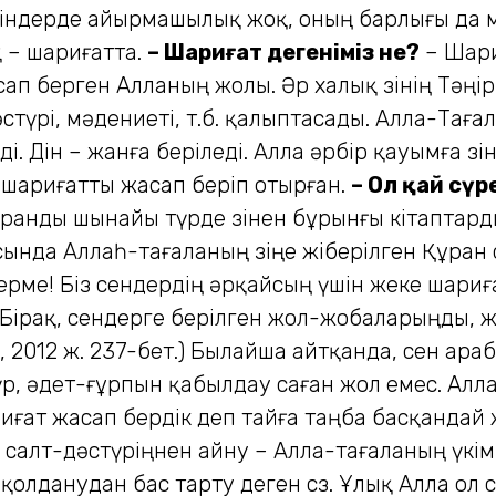
індерде айырмашылық жоқ, оның барлығы да м
қ – шариғатта.
– Шариғат дегеніміз не?
– Шари
п берген Алланың жолы. Әр халық өзінің Тәңірі
түрі, мәдениеті, т.б. қалыптасады. Алла-Тағал
 Дін – жанға беріледі. Алла әрбір қауымға өзі
 шариғатты жасап беріп отырған.
– Ол қай сүр
Құранды шынайы түрде өзінен бұрынғы кітаптар
ында Аллаһ-тағаланың өзіңе жіберілген Құран с
рме! Біз сендердің әрқайсың үшін жеке шариға
. Бірақ, сендерге берілген жол-жобаларыңды,
, 2012 ж. 237-бет.) Былайша айтқанда, сен араб 
 әдет-ғұрпын қабылдау саған жол емес. Алла т
риғат жасап бердік деп тайға таңба басқандай
салт-дәстүріңнен айну – Алла-тағаланың үкімін
қолданудан бас тарту деген сөз. Ұлық Алла ол