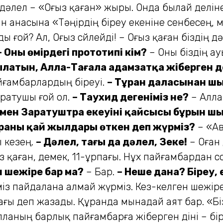
дәлел – «Оғыз қаған» жыры. Онда былай деліне
ан анасына «Тәңірдің біреу екеніне сенбесең, 
 ғой? Ал, Оғыз сөйлейді! – Оғыз қаған біздің дә
– Оның өмірдегі прототипі кім?
– Оны біздің ау
латын, Алла-Тағала адамзатқа жіберген дег
йғамбарлардың біреуі.
– Тұран даласынан шы
ратушы ғой ол.
– Таухид дегеніміз не?
– Алла
 мен Заратуштра екеуінің қайсысы бұрын ш
раны қай жылдары өткен деп жүрміз?
– «Ав
ы кезең.
– Дәлел, тағы да дәлел, Зеке!
– Оған
з қаған, демек, 11-ұрпағы. Нұх пайғамбардан 
н шежіре бар ма?
– Бар.
– Неше дана? Біреу, 
іміз пайдалана алмай жүрміз. Кез-келген шежір
ы деп жазады. Құранда мынадай аят бар. «Біз 
 Алланың барлық пайғамбарға жіберген діні – бір