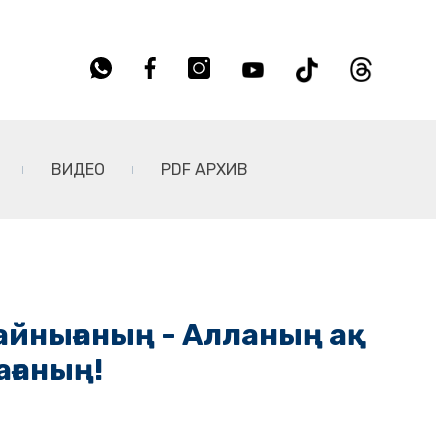
ВИДЕО
PDF АРХИВ
айнығаның - Алланың ақ
ағаның!