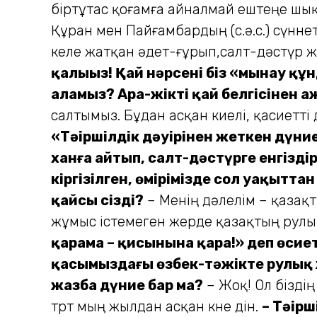
біртұтас қоғамға айналмай ештеңе шы
Құран мен Пайғамбардың (с.ә.с.) сүннет
келе жатқан әдет-ғұрып,салт-дәстүр жү
қалыңыз! Қай нәрсені біз «мынау құ
аламыз? Ара-жікті қай белгісінен а
салтымыз. Бұдан асқан киелі, қасиетті
«Тәңір­шілдік дәуірінен жеткен дү
ханға айтып, салт-дәстүрге енгізді
кіргізілген, өмірімізде сол уақытта
қайсы сіздің?
– Менің дәлелім – қазақт
жұмыс істе­ме­ген жерде қазақтың рулық
қарама – қисынына қара!» деп өсиет 
қасымыздағы өзбек-тәжікте рулық жү
жазба дүние бар ма?
– Жоқ! Ол бізді
төрт мың жылдан асқан көне дін.
– Тәңір