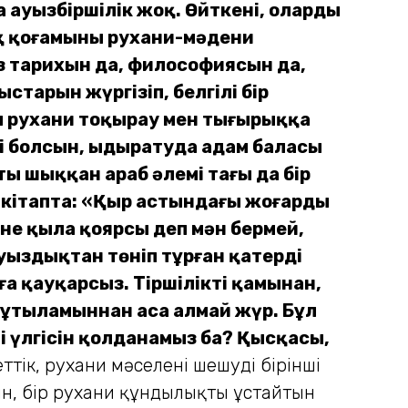
ауызбіршілік жоқ. Өйткені, олардың
ақ қоғамының рухани-мәдени
з тарихын да, философиясын да,
тарын жүргізіп, белгілі бір
ы рухани тоқырау мен тығырыққа
ді болсын, ыдыратуда адам баласы
ы шыққан араб әлемі тағы да бір
кітапта: «Қыр астындағы жоңғардың
не қыла қоярсың деп мән бермей,
уыздықтан төніп тұрған қатерді
а қауқарсыз. Тіршіліктің қамынан,
ұтыламыннан аса алмай жүр. Бұл
ң үлгісін қолданамыз ба? Қысқасы,
ттік, рухани мәселені шешуді бірінші
ын, бір рухани құндылықты ұстайтын