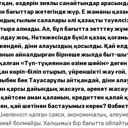
ан, өздерін зиялы санайтындар арасында 
ни бағыттар жетегінде жүр. Ең жаманы қаз
мдық ғылым салалары әлі қазақтың тәуелсі
ыра алмады. Ал, бұл бағытта зетттеу жұмыс
лдау жоқ. Нәтижесінде бүкіл қазақ қоғам
еткендей, діни алауыздық қосылды. Қай ел
ғанын айналдырған бірнеше жылда быт-шыт
қалған «Түп-тұқияннан өзіме шейін» деген 
көріп-біліп отырып, үйреншікті жау ғой, 
азыбек бек Тауасарұлы айтқандай, діни ала
оған қарсы дайындық жасауға, әрекет жасауғ
қайтсем аман қаламын, кредиттен қалай қ
н, қай шетінен бас­тауымыз керек? Өзбекті
 Шиеленісіп қалған саяси, экономикалық, әлеуме
тамай болмайды. Халқымыз бір бағытта ойлайт