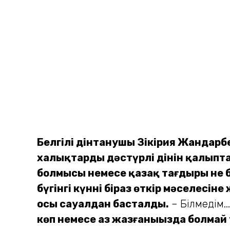
Белгілі дінтанушы Зікірия Жандарбе
халықтар­дың дәстүрлі дінін қалып
болмысы немесе қазақ тағдыры не б
бүгінгі күннің біраз өткір мәселес
осы сауалдан басталды.
­– Білмедім..
көп немесе аз жазғаныңызда болмай тұ