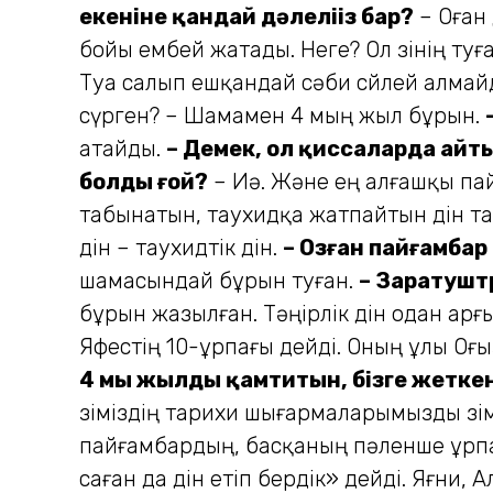
екеніне қандай дәлеліңіз бар?
– Оған 
бойы ембей жатады. Неге? Ол өзінің туғ
Туа салып ешқандай сәби сөйлей алмайды
сүрген? – Шамамен 4 мың жыл бұрын.
атайды.
– Демек, ол қиссаларда айты
болды ғой?
– Иә. Және ең алғашқы па
табынатын, таухидқа жатпайтын дін та
дін – таухидтік дін.
– Озған пайғамбар
шамасындай бұрын туған.
– Заратушт
бұрын жазылған. Тәңірлік дін одан арғ
Яфестің 10-ұрпағы дейді. Оның ұлы Оғы
4 мың жылды қамти­тын, бізге жетке
өзіміз­дің тарихи шығармаларымызды өз
пайғам­бардың, басқаның пәленше ұрпағ
саған да дін етіп бердік» дейді. Яғни,