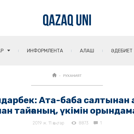
АР
ИНФОРМЛЕНТА
АЛАШ
ӘДЕБИЕТ
РУХАНИЯТ
дарбек: Ата-баба салтынан 
н тайғаның, үкімін орындам
2019 ж. 11 қаңтар
8873
1