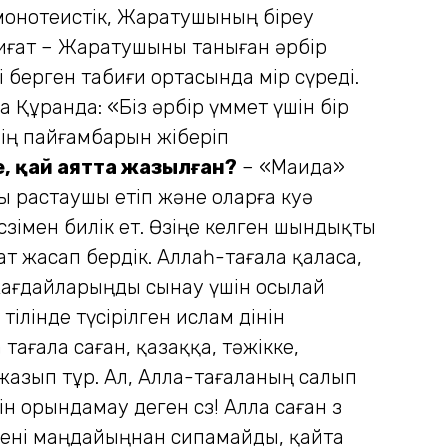
оно­теистік, Жаратушының біреу
ғат – Жаратушыны таныған әрбір
 берген табиғи ортасында өмір сүреді.
а Құранда: «Біз әрбір үммет үшін бір
нің пайғамбарын жіберіп
е, қай аятта жазылған?
– «Маида»
ды растаушы етіп және оларға куә
өзімен билік ет. Өзіңе келген шындықты
т жасап бердік. Аллаһ-тағала қаласа,
 жағдайларыңды сынау үшін осылай
тілінде түсірілген ислам дінін
ағала саған, қазаққа, тәжікке,
 жазып тұр. Ал, Алла-тағаланың салып
 орындамау деген сөз! Алла саған өз
 сені маңдайыңнан сипамайды, қайта