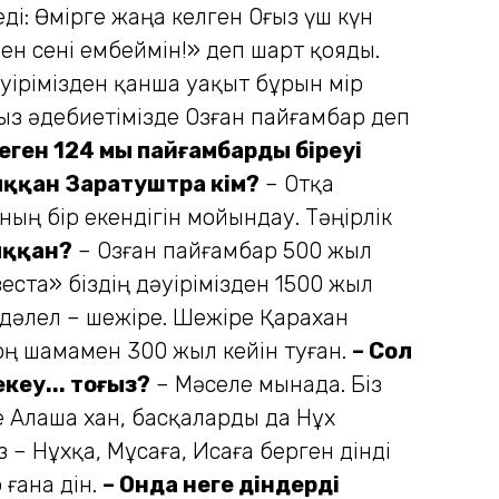
ді: Өмірге жаңа келген Оғыз үш күн
мен сені ембеймін!» деп шарт қояды.
уіріміз­ден қанша уақыт бұрын өмір
ыз әдебие­тімізде Озған пайғамбар деп
ен 124 мың пайғам­бардың біреуі
ққан Заратуштра кім?
– Отқа
ның бір екендігін мойындау. Тәңірлік
ыққан?
– Озған пайғамбар 500 жыл
еста» біздің дәуіріміз­ден 1500 жыл
 дәлел – шежіре. Шежіре Қарахан
соң шамамен 300 жыл кейін туған.
– Сол
екеу... тоғыз?
– Мәселе мынада. Біз
е Алаша хан, басқаларды да Нұх
– Нұхқа, Мұсаға, Исаға берген дінді
 ғана дін.
– Онда неге діндердің