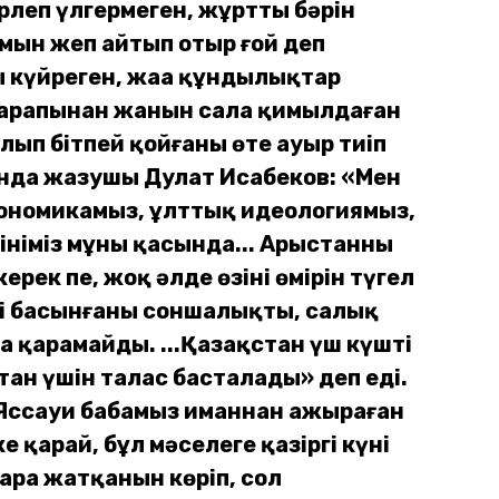
леп үлгермеген, жұрттың бәрін
амын жеп айтып отыр ғой деп
ы күйреген, жаңа құндылықтар
 тарапынан жанын сала қимылдаған
лып бітпей қойғаны өте ауыр тиіп
ында жазушы Дулат Исабеков: «Мен
 экономикамыз, ұлттық идеологиямыз,
ініміз мұның қасында... Арыстанның
ек пе, жоқ әлде өзінің өмірін түгел
ді басынғаны соншалықты, салық
а қарамайды. ...Қазақстан үш күштің
тан үшін талас басталады» деп еді.
т Яссауи бабамыз иманнан ажыраған
е қарай, бұл мәселеге қазіргі күні
ара жатқанын көріп, сол