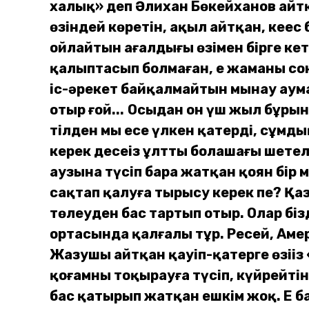
халық» деп Әлихан Бөкейханов айтқ
өзіндей көретін, ақыл айтқан, кеңе
ойлайтын аңғалдығы өзімен бірге к
қалыптасып болмаған, ең жаманы с
іс-әрекет байқалмайтын мынау аумал
отыр ғой...
Осыдан он үш жыл бұрын
тілден мың есе үлкен қатерді, сұмд
керек десеңіз ұлттың болашағы шетелд
аузына түсіп бара жатқан қоян бір м
сақтап қалуға тырысу керек пе? Қ
төлеуден бас тартып отыр. Олар біз
ортасында қалғалы тұр. Ресей, Амер
Жазушы айтқан қауіп-қатерге өзіңі
қоғамның тоқырауға түсіп, күйрейтін
бас қатырып жатқан ешкім жоқ. Ең 