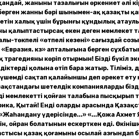
андай, жанының тазалығын өркениет әлі кір
с берген жанның бәрі шынымен-ақ қазақтың қ
ететін халық үшін бұрынғы құндылық атаул
оны қалыптастырсақ екен деген мемлекет
ы-төкпелі «өтпелі кезеңнің» сағыздай созы
 «Евразия. кз» апталығына берген сұхбат
ық трагедияны көріп отырмын! Біздің бүкіл
іктердің қолына өтіп бара жатыр. Тіліміз, д
үшемді сақтап қалайыншы деп әрекет ету кер
азақстандағы шетелдік компаниялардың біз
дің мемлекеттің қойған талабына пысқырып т
ика, Қытай! Енді олардың арасында Қазақс
з «Жаһандану үдерісінде...» «...Қожа Ахме
ін, ойран болатынын ескерткен еді. Өкінішк
бастысы қазақ қоғамының осылай азғындап б