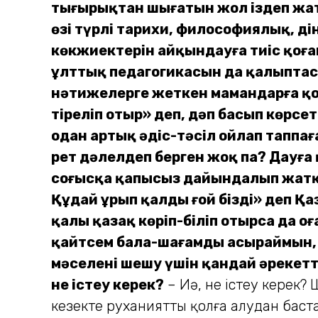
тығырықтан шығатын жол іздеп жатқ
өзі түрлі тарихи, философиялық, ді
көкжиектерін айқындауға тиіс қоға
ұлттық педагогикасын да қалыптаст
нәтижелерге жеткен мамандарға қо
тіреліп отыр» деп, дәп басып көрс
одан артық әдіс-тәсіл ойлап таппа
рет дәлелдеп берген жоқ па? Дауға 
соғысқа қапысыз дайындалып жатқан 
Құдай ұрып қалды ғой бізді» деп Қ
қалың қазақ көріп-біліп отырса да 
қайтсем бала-шағамды асыраймын, 
мәселені шешу үшін қандай әрекетте
не істеу керек?
­– Иә, не істеу керек?
кезекте руханиятты қолға алудан бас