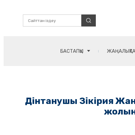
БАСТАПҚЫ
ЖАҢАЛЫҚТ
Дінтанушы Зікірия Жан
жолына