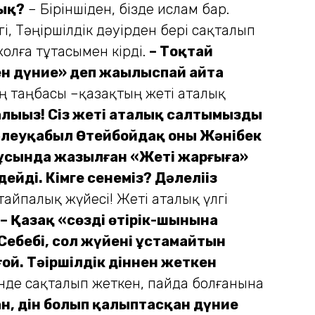
ық?
– Біріншіден, бізде ислам бар.
гі, Тәңіршілдік дәуірден бері сақталып
олға тұтасымен кірді.
– Тоқтай
кен дүние» деп жаңылыспай айта
ң таңбасы –қазақтың жеті аталық
алыңыз! Сіз жеті аталық салтымызды
 Тәлеуқабыл Өтейбойдақ оны Жәнібек
н тұсында жазылған «Жеті жарғыға»
ейді. Кімге сенеміз? Дәлеліңіз
тайпалық жүйесі! Жеті аталық үлгі
– Қазақ «сөздің өтірік-шынына
. Себебі, сол жүйені ұстамайтын
ой. Тәңіршілдік діннен жеткен
інде сақталып жеткен, пайда болғанына
ған, дін болып қалыптасқан дүние