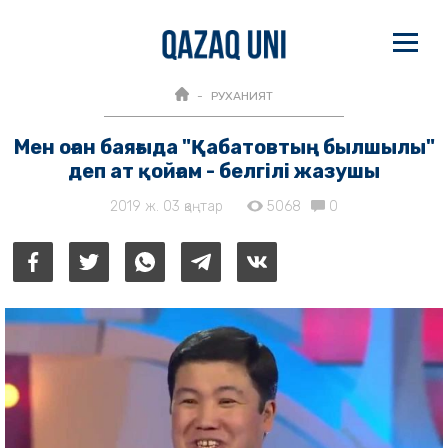
РУХАНИЯТ
Мен оған баяғыда "Қабатовтың былшылы"
деп ат қойғам - белгілі жазушы
2019 ж. 03 қаңтар
5068
0