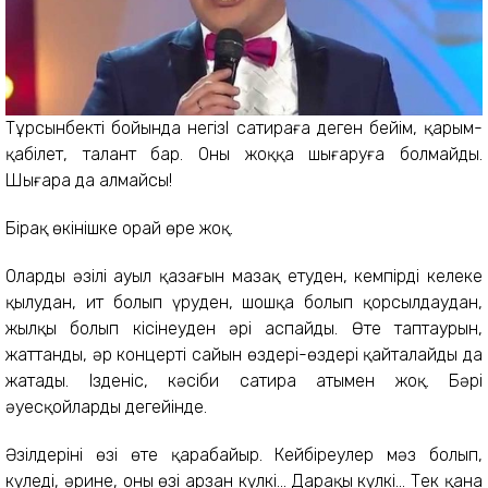
Тұрсынбектің бойында негізІ сатираға деген бейім, қарым-
қабілет, талант бар. Оны жоққа шығаруға болмайды.
Шығара да алмайсың!
Бірақ өкінішке орай өре жоқ.
Олардың әзілі ауыл қазағын мазақ етуден, кемпірді келеке
қылудан, ит болып үруден, шошқа болып қорсылдаудан,
жылқы болып кісінеуден әрі аспайды. Өте таптаурын,
жаттанды, әр концерті сайын өздері-өздері қайталайды да
жатады. Ізденіс, кәсіби сатира атымен жоқ. Бәрі
әуесқойлардың деңгейінде.
Әзілдерінің өзі өте қарабайыр. Кейбіреулер мәз болып,
күледі, әрине, оның өзі арзан күлкі... Дарақы күлкі... Тек қана