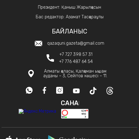
Президент: Қаныш Жарылқасын
Бас редактор: Азамат Тасқараұлы
БАЙЛАНЫС
qazaquni.gazeta@gmail.com
+7 727 398 57 31
+7 776 487 64 54
Алматы қаласы, Қалқаман ықшам
ауданы – 3, Сейітов көшесі – 11.
САНАҚ