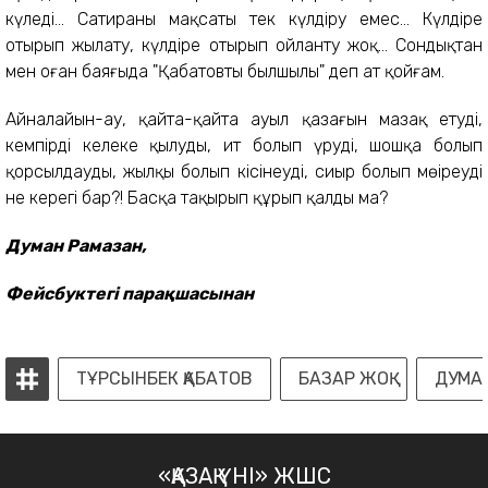
күледі... Сатираның мақсаты тек күлдіру емес... Күлдіре
отырып жылату, күлдіре отырып ойланту жоқ... Сондықтан
мен оған баяғыда "Қабатовтың былшылы" деп ат қойғам.
Айналайын-ау, қайта-қайта ауыл қазағын мазақ етудің,
кемпірді келеке қылудың, ит болып үрудің, шошқа болып
қорсылдаудың, жылқы болып кісінеудің, сиыр болып мөңіреудің
не керегі бар?! Басқа тақырып құрып қалды ма?
Думан Рамазан,
Фейсбуктегі парақшасынан
ТҰРСЫНБЕК ҚАБАТОВ
БАЗАР ЖОҚ
ДУМА
«ҚАЗАҚ ҮНІ» ЖШС