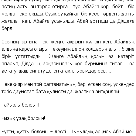
астың артынан төрде отырған, түсі Абайға көрінбейтін бір
молда неке оқыды. Суық су құйған бір кесе төрдегі жұртты
жағалап кеп, Абайға ұсынылды. Абай ұрттады да Ділдәға
берді.
Осының артынан екі жеңге ақырын күлісіп кеп, Абайдың
алдына қарсы отырып, екеуінің де оң қолдарын алып, біріне
бірін ұстаттырды. ...Жеңге Абайдың қолын өзі көтеріп
апарып, Ділдәнің арқасындағы қос бұрымына тигізді. ...Қол
ұстату, шаш сипату деген атақты ырымдар осы. ...
Некеқияр мен той салтанатының бәрі өткен соң, үлкендер
тегіс дауыстап бата қылысты да, жалпыға айтқандай:
-Қайырлы болсын!
-Қызық ұзақ болсын!
-Құтты, құтты болсын! – десті. Шымылдық арқылы Абай мен