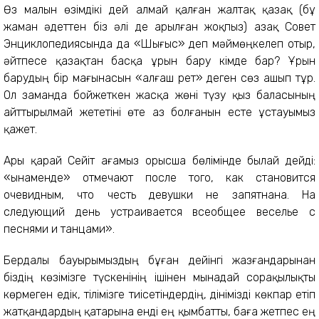
Өз малын өзімдікі дей алмай қалған жалтақ қазақ (бұ
жаман әдеттен біз әлі де арылған жоқпыз) Қазақ Совет
Энциклопедиясында да «Шығыс» деп мәймөңкелеп отыр,
әйтпесе қазақтан басқа ұрын бару кімде бар? Ұрын
барудың бір мағынасын «алғаш рет» деген сөз ашып тұр.
Ол заманда бойжеткен жасқа жөні түзу қыз баласының
айттырылмай жететіні өте аз болғанын есте ұстауымыз
қажет.
Ары қарай Сейіт ағамыз орысша бөлімінде былай дейді:
«Қынаменде» отмечают после того, как становится
очевидным, что честь девушки не запятнана. На
следующий день устраивается всеобщее веселье с
песнями и танцами».
Бердалы бауырымыздың бұған дейінгі жазғандарынан
біздің көзімізге түскенінің ішінен мынадай сорақылықты
көрмеген едік, тілімізге тиісетіндердің, дінімізді көкпар етіп
жатқандардың қатарына енді ең қымбатты, баға жетпес ең