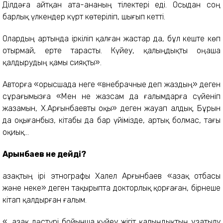
Ділдәға айтқан ата-ананың тілектері еді. Осыдан соң
барлық үлкендер күрт көтеріліп, шығып кетті.
Олардың артында іркіліп қалған жастар да, бұл кеште көп
отырмай, ерте тарасты. Күйеу, қалыңдықты оңаша
қалдырудың қамы сияқты».
Авторға «орысшада неге «внебрачные деп жаздың» деген
сұрағымызға «Мен не жазсам да ғалымдарға сүйеніп
жазамын, Х.Арғынбаевты оқы» деген жауап алдық. Бұрын
да оқығанбыз, кітабы да бар үйімізде, артық болмас, тағы
оқиық...
Арғынбаев не дейді?
Қазақтың ірі этнографы Халел Арғынбаев «Қазақ отбасы
және неке» деген тақырыпта докторлық қорғаған, бірнеше
кітап қалдырған ғалым.
«...Қазақ дәстүрі бойынша күйеу жігіт қалыңдықтың ұзатылу