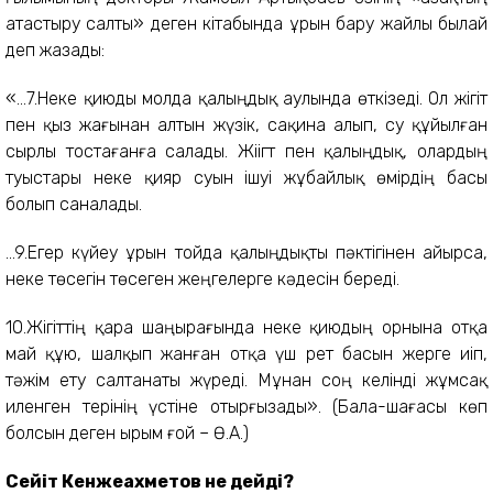
атастыру салты» деген кітабында ұрын бару жайлы былай
деп жазады:
«...7.Неке қиюды молда қалыңдық аулында өткізеді. Ол жігіт
пен қыз жағынан алтын жүзік, сақина алып, су құйылған
сырлы тостағанға салады. Жіігт пен қалыңдық, олардың
туыстары неке қияр суын ішуі жұбайлық өмірдің басы
болып саналады.
...9.Егер күйеу ұрын тойда қалыңдықты пәктігінен айырса,
неке төсегін төсеген жеңгелерге кәдесін береді.
10.Жігіттің қара шаңырағында неке қиюдың орнына отқа
май құю, шалқып жанған отқа үш рет басын жерге иіп,
тәжім ету салтанаты жүреді. Мұнан соң келінді жұмсақ
иленген терінің үстіне отырғызады». (Бала-шағасы көп
болсын деген ырым ғой – Ө.А.)
Сейіт Кенжеахметов не дейді?