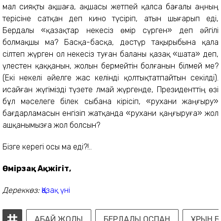
мал сияқты ақшаға, ақшасы жетпей қалса бағалы аңның
терісіне сатқан деп кино түсіріп, атын шығарып еді,
Бердалы «қазақтар некесіз өмір сүрген» деп әйгілі
болмақшы ма? Басқа-басқа, дәстүр тақырыбына қала
сілтеп жүрген ол некесіз туған баланы қазақ «шата» деп,
үлестен қаққанын, жолын бермейтін болғанын білмей ме?
(Екі некелі әйелге жас келінді қолтықтатпайтын секілді).
Қисайған жүгімізді түзете лмай жүргенде, Президенттің өзі
бұл мәселеге білек сыбана кірісіп, «рухани жаңғыру»
бағдарламасын енгізіп жатқанда «рухани қаңғыруға» жол
ашқанымызға жол болсын?
Бізге керегі осы ма еді?!..
Өмірзақ Ақжігіт,
Дереккөз:
Қазақ үні
АБАЙ ЖОЛЫ
БЕРДАЛЫ ОСПАН
ҰРЫН Б