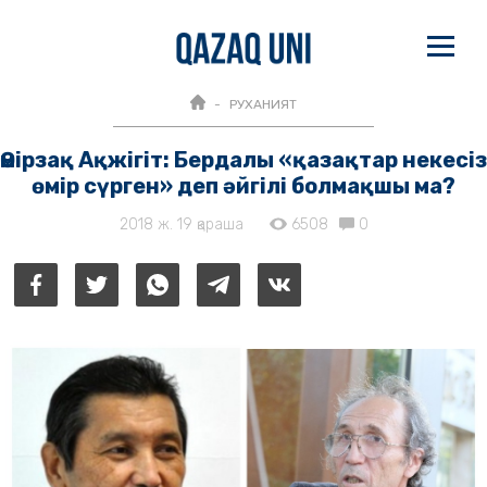
РУХАНИЯТ
Өмірзақ Ақжігіт: Бердалы «қазақтар некесіз
өмір сүрген» деп әйгілі болмақшы ма?
2018 ж. 19 қараша
6508
0