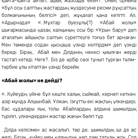
қайта-қайта айтып, ашық жазбады екен?.. Оның орнына
«бұл осы салттың жастардың жүздесуіне ресми рұқсаттың
болмағынының белгісі» деп, жұқалап қана кетіпті. Ал,
«Адырнада» «...Мұхтар Әуезұлы(?) «Абай жолы»
шығармасында қазақ халқының осы бір «Ұрын бару» деп
аталатын айшықты салтын суреттеуге тоғыз бет арнаған.
Мен төменде содан қысқаша үзінді келтірдім» деп үзінді
береді. Бірақ... Абай мен Ділдәнің некесі қиылған жерді
тастап кетеді. Неге?.. Біз де әрбір сөзі тұнып тұрған тәлім-
тәрбие ұлы кітаптан үзінді берейік.
«Абай жолы» не дейді?
«...Күйеудің үйіне бұл кеште халық сыймай, кернеп кеткен.
Қазір мұнда Алшынбай, Ұлжан, Ізғұтты екі жақтың үлкендері,
бас құдалары лық толы. Абайлардың алдына шымылдық
түріліп, үлкендерден жастар жағын бөліп тұр.
...Ділдә келісімен ас жасалып, төр де, шымылдық іші де ас
жеді. Бірақ, күйеу мен қалыңдық көп дәм татқан жоқ. Сол