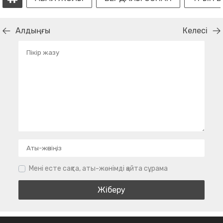
Алдыңғы
Келесі
Мені есте сақта, аты-жөнімді қайта сұрама