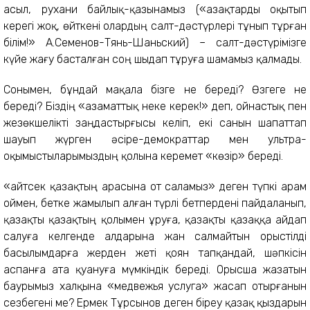
асыл, рухани байлық-қазынамыз («Қазақтарды оқытып
керегі жоқ, өйткені олардың салт-дәстүрлері тұнып тұрған
білім!» А.Семенов-Тянь-Шаньский) – салт-дәстүрімізге
күйе жағу басталған соң шыдап тұруға шамамыз қалмады.
Сонымен, бұндай мақала бізге не береді? Өзгеге не
береді? Біздің «азаматтық неке керек!» деп, ойнастық пен
жезөкшелікті заңдастырғысы келіп, екі санын шапаттап
шауып жүрген әсіре-демократтар мен ультра-
оқымыстыларымыздың қолына керемет «көзір» береді.
«Қайтсек қазақтың арасына от саламыз» деген түпкі арам
оймен, бетке жамылып алған түрлі бетпердені пайдаланып,
қазақты қазақтың қолымен ұруға, қазақты қазаққа айдап
салуға келгенде алдарына жан салмайтын орыстілді
басылымдарға жерден жеті қоян тапқандай, шәпкісін
аспанға ата қуануға мүмкіндік береді. Орысша жазатын
баурымыз халқына «медвежья услуга» жасап отырғанын
сезбегені ме? Ермек Тұрсынов деген біреу қазақ қыздарын