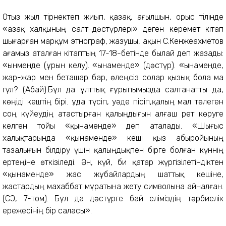
Отыз жыл тірнектеп жиып, қазақ, ағылшын, орыс тілінде
«Қазақ халқының салт-дәстүрлері» деген керемет кітап
шығарған марқұм этнограф, жазушы, ақын С.Кенжеахметов
ағамыз аталған кітаптың 17-18-бетінде былай деп жазады:
«Қынменде (ұрын келу). «Қынаменде» (дәстүр). «Қынаменде,
жар-жар мен беташар бар, өлеңсіз солар қызық бола ма
гүл? (Абай).Бұл да ұлттық ғұрыпымызда салтанатты да,
көңіді кештің бірі. Құда түсіп, уәде пісіп,қалың мал төлеген
соң күйеудің атастырған қалыңдығын алғаш рет көруге
келген тойы «қынаменде» деп аталады. «Шығыс
халықтарында «қынаменде» кеші қыз абыройының
тазалығын білдіру үшін қалыңдықпен бірге болған күннің
ертеңіне өткізіледі. Ән, күй, би қатар жүргізілетіндіктен
«қынаменде» жас жұбайлардың шаттық кешіне,
жастардың махаббат мұратына жету символына айналған.
(ҚСЭ, 7-том). Бұл да дәстүрге бай еліміздің тәрбиелік
ережесінің бір саласы».