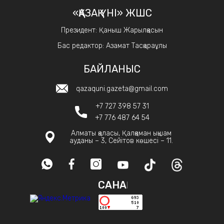
«ҚАЗАҚ ҮНІ» ЖШС
Президент: Қаныш Жарылқасын
Бас редактор: Азамат Тасқараұлы
БАЙЛАНЫС
qazaquni.gazeta@gmail.com
+7 727 398 57 31
+7 776 487 64 54
Алматы қаласы, Қалқаман ықшам
ауданы – 3, Сейітов көшесі – 11.
САНАҚ