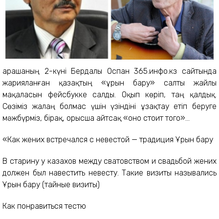
Қарашаның 2-күні Бердалы Оспан 365.инфо.кз сайтында
жарияланған қазақтың «ұрын бару» салты жайлы
мақаласын фейсбукке салды. Оқып көріп, таң қалдық.
Сөзіміз жалаң болмас үшін үзіндіні ұзақтау етіп беруге
мәжбүрміз, бірақ, орысша айтсақ «оно стоит того»...
«Как жених встречался с невестой — традиция Ұрын бару
В старину у казахов между сватовством и свадьбой жених
должен был навестить невесту. Такие визиты назывались
Ұрын бару (тайные визиты)
Как понравиться тестю