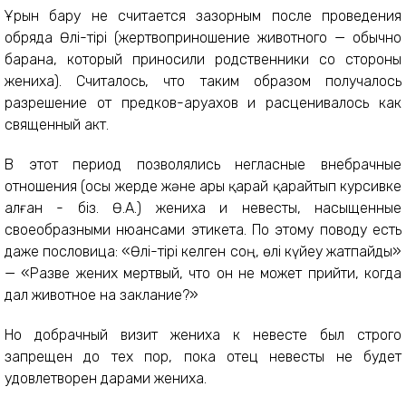
Ұрын бару не считается зазорным после проведения
обряда Өлі-тірі (жертвоприношение животного — обычно
барана, который приносили родственники со стороны
жениха). Считалось, что таким образом получалось
разрешение от предков-аруахов и расценивалось как
священный акт.
В этот период позволялись негласные внебрачные
отношения (осы жерде және ары қарай қарайтып курсивке
алған - біз. Ө.А.) жениха и невесты, насыщенные
своеобразными нюансами этикета. По этому поводу есть
даже пословица: «Өлі-тірі келген соң, өлі күйеу жатпайды»
— «Разве жених мертвый, что он не может прийти, когда
дал животное на заклание?»
Но добрачный визит жениха к невесте был строго
запрещен до тех пор, пока отец невесты не будет
удовлетворен дарами жениха.