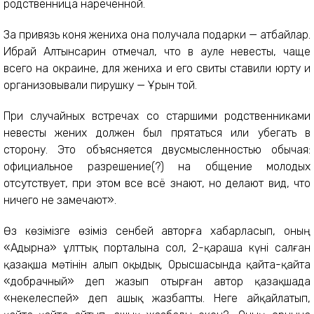
родственница нареченной.
За привязь коня жениха она получала подарки — атбайлар.
Ибрай Алтынсарин отмечал, что в ауле невесты, чаще
всего на окраине, для жениха и его свиты ставили юрту и
организовывали пирушку — Ұрын той.
При случайных встречах со старшими родственниками
невесты жених должен был прятаться или убегать в
сторону. Это объясняется двусмысленностью обычая:
официальное разрешение(?) на общение молодых
отсутствует, при этом все всё знают, но делают вид, что
ничего не замечают».
Өз көзімізге өзіміз сенбей авторға хабарласып, оның
«Адырна» ұлттық порталына сол, 2-қараша күні салған
қазақша мәтінін алып оқыдық. Орысшасында қайта-қайта
«добрачный» деп жазып отырған автор қазақшада
«некелеспей» деп ашық жазбапты. Неге айқайлатып,