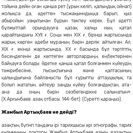
тойына дейін оған қанша рет (ұрын келіп, қалыңдық ойнап)
жолықса да, әдеттен тысжақынндыққа барып, қыз
абыройын уақытынан бұрын төкпеу керек. Бұл әдетті
бұлжытпай орындаууға қазақ халқы ның қатал
қарайтындығы ХУІІ ғ. Соңы мен ХІХ ғ. бірінші жартысында
жарық көрген әдеби мұраның бәрін дерлік айтылған. Ал,
ХІХ ғ. екінші жартысында, ХХ ғ басында бұл тәртіптің
бәсеңдегенін де көптеген авторлардыңң еңбектерінен
байқауға болады. Әдетке қанша қатал болғанмен күйеудің
тәжірибесііне, пысықтығына және қалтасының
қалыңдығына байланысты бұл ғұрыпты аттаушылық та
болып жататын, әйтеуір заңды күйеу болғандықтан, ата-
ана да оның бәрін сезбегендікке салынатын».
(Х.Арғынбаев. Қазақ отбасы. 144-бет). (Суретті қараңыз).
Жамбыл Артықбаев не дейді?
Қазақтың бүгінгі таңдағы ірі тарихшысы әрі этнографы, тарих
ғылымының докторы Жамбыл Артықбаев өзінің «Қазақтың