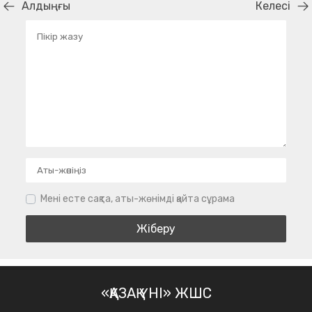
Алдыңғы
Келесі
Мені есте сақта, аты-жөнімді қайта сұрама
«ҚАЗАҚ ҮНІ» ЖШС