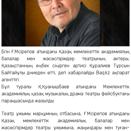
Бүгін Ғ.Мүсірепов атындағы Қазақ мемлекеттік академиялық
балалар мен жасөспірімдер театрының актеры,
Қазақстанның еңбек сіңірген артисі Құралиев Тұрсын
Байтайұлы дүниеден өтті, деп хабарлайды Baq.kz ақпарат
агенттігі.
Бұл туралы Қ.Қуанышбаев атындағы Мемлекеттік
академиялық қазақ музыкалық драма театры фейсбуктағы
парақшасында жазылды.
Театр ұжымы марқұмның отбасына, Ғ.Мүсірепов атындағы
Қазақ мемлекеттік академиялық балалар мен
жасөспірімдер театры ұжымына, жақындары мен туған-