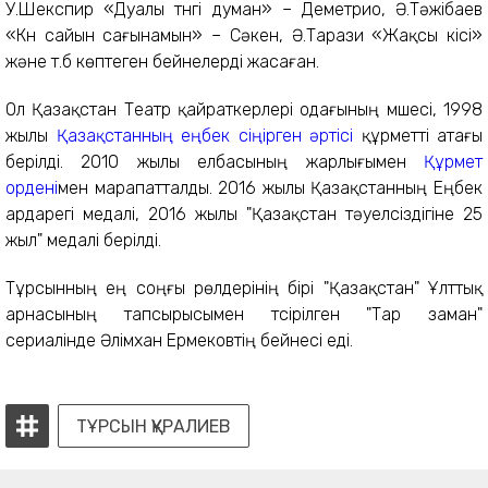
У.Шекспир «Дуалы түнгі думан» – Деметрио, Ә.Тәжібаев
«Күн сайын сағынамын» – Сәкен, Ә.Тарази «Жақсы кісі»
және т.б көптеген бейнелерді жасаған.
Ол Қазақстан Театр қайраткерлері одағының мүшесі, 1998
жылы
Қазақстанның еңбек сіңірген әртісі
құрметті атағы
берілді. 2010 жылы елбасының жарлығымен
Құрмет
ордені
мен марапатталды. 2016 жылы Қазақстанның Еңбек
ардарегі медалі, 2016 жылы "Қазақстан тәуелсіздігіне 25
жыл" медалі берілді.
Тұрсынның ең соңғы рөлдерінің бірі "Қазақстан" Ұлттық
арнасының тапсырысымен түсірілген "Тар заман"
сериалінде Әлімхан Ермековтің бейнесі еді.
ТҰРСЫН ҚҰРАЛИЕВ