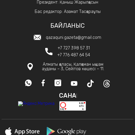
Президент: Қаныш Жарылқасын
Бас редактор: Азамат Тасқараұлы
БАЙЛАНЫС
qazaquni.gazeta@gmail.com
+7 727 398 57 31
+7 776 487 64 54
Алматы қаласы, Қалқаман ықшам
ауданы – 3, Сейітов көшесі – 11.
САНАҚ