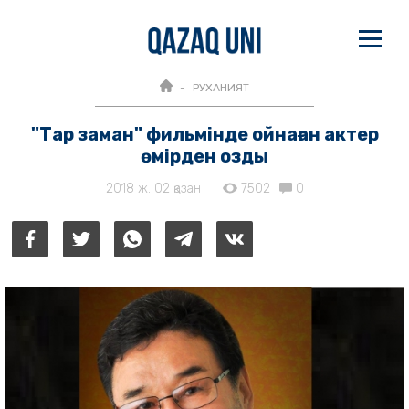
РУХАНИЯТ
"Тар заман" фильмінде ойнаған актер
өмірден озды
2018 ж. 02 қазан
7502
0