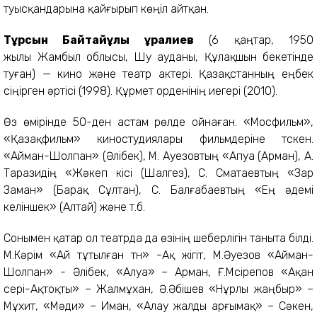
туысқандарына қайғырып көңіл айтқан.
Тұрсын Байтайұлы Құралиев
(6 қаңтар, 1950
жылы Жамбыл облысы, Шу ауданы, Құлақшын бекетінде
туған) — кино және театр актері. Қазақстанның еңбек
сіңірген әртісі (1998). Құрмет орденінің иегері (2010).
Өз өмірінде 50-ден астам рөлде ойнаған. «Мосфильм»,
«Қазақфильм» киностудиялары фильмдеріне түскен.
«Айман-Шолпан» (Әлібек), М. Ауезовтың «Апуа (Арман), А.
Таразидің «Жәкеп кісі (Шалгез), С. Сматаевтың «Зар
Заман» (Барақ Сұлтан), С. Балғабаевтың «Ең әдемі
келіншек» (Алтай) және т.б.
Сонымен қатар ол театрда да өзінің шеберлігін таныта білді.
М.Кәрім «Ай тұтылған түн» -Ақ жігіт, М.Әуезов «Айман-
Шолпан» - Әлібек, «Алуа» – Арман, Ғ.Мүсірепов «Ақан
сері-Ақтоқты» – Жалмұхан, Ә.Әбішев «Нұрлы жаңбыр» –
Мұхит, «Мәди» – Иман, «Алау жалды арғымақ» – Сәкен,