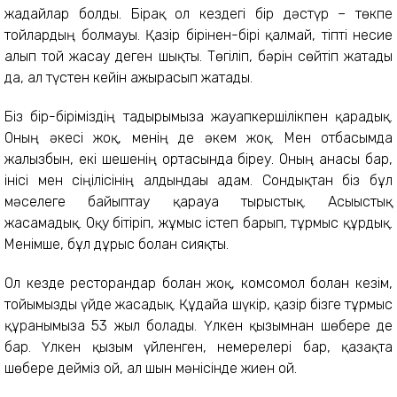
жағдайлар болды. Бірақ ол кездегі бір дәстүр – төкпе
тойлардың болмауы. Қазір бірінен-бірі қалмай, тіпті несие
алып той жасау деген шықты. Төгіліп, бәрін сөйтіп жатады
да, ал түстен кейін ажырасып жатады.
Біз бір-біріміздің тағдырымызға жауапкершілікпен қарадық.
Оның әкесі жоқ, менің де әкем жоқ. Мен отбасымда
жалғызбын, екі шешенің ортасында біреу. Оның анасы бар,
інісі мен сіңілісінің алдындағы адам. Сондықтан біз бұл
мәселеге байыптау қарауға тырыстық. Асығыстық
жасамадық. Оқу бітіріп, жұмыс істеп барып, тұрмыс құрдық.
Менімше, бұл дұрыс болған сияқты.
Ол кезде ресторандар болған жоқ, комсомол болған кезім,
тойымызды үйде жасадық. Құдайға шүкір, қазір бізге тұрмыс
құрғанымызға 53 жыл болады. Үлкен қызымнан шөбере де
бар. Үлкен қызым үйленген, немерелері бар, қазақта
шөбере дейміз ғой, ал шын мәнісінде жиен ғой.