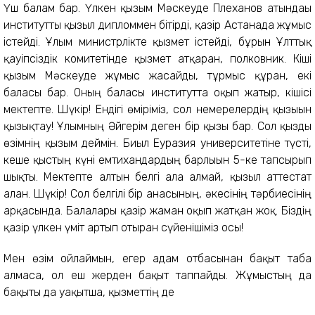
Үш балам бар. Үлкен қызым Мәскеуде Плеханов атындағы
институтты қызыл дипломмен бітірді, қазір Астанада жұмыс
істейді. Ұлым министрлікте қызмет істейді, бұрын Ұлттық
қауіпсіздік комитетінде қызмет атқарған, полковник. Кіші
қызым Мәскеуде жұмыс жасайды, тұрмыс құрған, екі
баласы бар. Оның баласы институтта оқып жатыр, кішісі
мектепте. Шүкір! Ендігі өміріміз, сол немерелердің қызығын
қызықтау! Ұлымның Әйгерім деген бір қызы бар. Сол қызды
өзімнің қызым деймін. Биыл Еуразия университетіне түсті,
кеше қыстың күні емтихандардың барлығын 5-ке тапсырып
шықты. Мектепте алтын белгі ала алмай, қызыл аттестат
алған. Шүкір! Сол белгілі бір анасының, әкесінің тәрбиесінің
арқасында. Балалары қазір жаман оқып жатқан жоқ. Біздің
қазір үлкен үміт артып отырған сүйенішіміз осы!
Мен өзім ойлаймын, егер адам отбасынан бақыт таба
алмаса, ол еш жерден бақыт таппайды. Жұмыстың да
бақыты да уақытша, қызметтің де