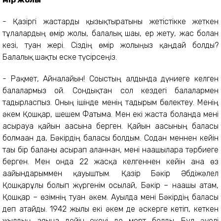
- Қазіргі жастарды қызықтыратыны жетістікке жеткен
тұлғалардың өмір жолы, балалық шағы, ер жету, жас болған
кезі, туған жері. Сіздің өмір жолыңыз қаңдай болды?
Балалық шақты еске түсірсеңіз.
- Рақмет, Айналайын! Соғыстың алдында дүниеге келген
балалармыз ғой. Сондықтан сол кездегі балалармен
тағдырласпыз. Оның ішінде менің тағдырым бөлектеу. Менің
әкем Қошқар, шешем Фатыма. Мен екі жаста болғанда мені
асырауға қайын ағасына берген. Қайын ағасының баласы
болмаған да, Бәкірдің баласы болдым. Содан меннен кейін
тағы бір баланы асырап алғаннан, мені нағашыларға тәрбиеге
берген. Мен онда 22 жасқа келгеннен кейін ғана өз
ағайындарыммен қауыштым. Қазір Бәкір Әбдіжәлел
Қошқарұлы болып жүргенім осылай, Бәкір – нағашы атам,
Қошқар – өзімнің туған әкем. Ауылда мені Бәкірдің баласы
деп атайды. 1942 жылы екі әкем де әскерге кетіп, кеткен
жылдың аяғына дейін екеуі де мерт болды. Бұл әуелі