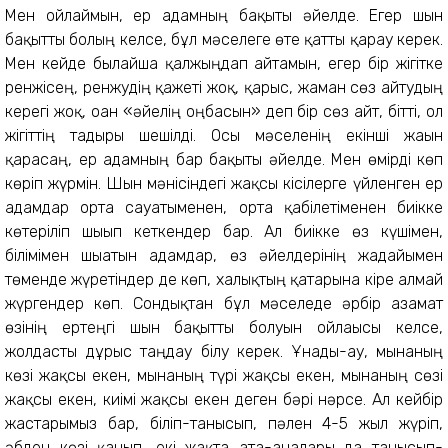
Мен ойлаймын, ер адамның бақыты әйелде. Егер шын
бақытты болғың келсе, бұл мәселеге өте қатты қарау керек.
Мен кейде былайша қалжыңдап айтамын, егер бір жігітке
ренжісең, ренжудің қажеті жоқ, қарғыс, жаман сөз айтудың
керегі жоқ, оған «әйелің оңбасын» деп бір сөз айт, бітті, ол
жігіттің тағдыры шешілді. Осы мәселенің екінші жағын
қарасаң, ер адамның бар бақыты әйелде. Мен өмірді көп
көріп жүрмін. Шын мәнісіндегі жақсы кісілерге үйленген ер
адамдар орта сауатыменен, орта қабілетіменен биікке
көтеріліп шығып кеткендер бар. Ал биікке өз күшімен,
білімімен шығатын адамдар, өз әйелдерінің жағдайымен
төменде жүретіндер де көп, халықтың қатарына кіре алмай
жүргендер көп. Сондықтан бұл мәселеде әрбір азамат
өзінің ертеңгі шын бақытты болуын ойлағысы келсе,
жолдасты дұрыс таңдау білу керек. Ұнады-ау, мынаның
көзі жақсы екен, мынаның түрі жақсы екен, мынаның сөзі
жақсы екен, киімі жақсы екен деген бәрі нәрсе. Ал кейбір
жастарымыз бар, біліп-танысып, пәлен 4-5 жыл жүріп,
әбден көзі қанып, екі жақта ата-аналары да танысып-