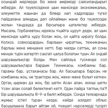
осындай жерлерде біз жеке өмірімізді саясиландырып
жібердік. Ал тәуелсіздікке шын мәнісінде экономикалық,
әлеуметтік жағынан да білімді көп кадрларды түгел
пайдалана алмадық деп ойлаймын және біз тәуелсіздік
жолын таңдауда да бірсыпыра қателіктер жібердік.
Мысалы, Горбачевтың идеясы «қайта құру» дедік, ал шын
мәнісінде қайта құру болған жоқ, ол қайта қирату болды.
Колхоз, совхоздардың барлығын қираттық, техниканың
барлығы жеке меншікке кетті, бар малды саттық, ал соны
меншік түрін өзгертіп сақтап қалуға болатын тұғын. Ал ондай
шаруашылықтар болды. Мен сайлауға түскенде сол
шаруашылықтарға бардым. Техникасы, комбаины бар,
гаражы бар, ұстаханасы бар. Ал басқаларға барсаң не
комбаины жоқ, не тракторы жоқ, жеке-жеке болып кеткен.
Ортақ қырман да жоқ, бір шетін Асан алған, екінші шетін
Үсен алған солай бөлектеніп кетті. Одан пайда таптық па?!
Бір шаруашылықты 8-9-ға бөліп жібердік. Сонда телеарнада
жұмыс істеп тұрған кезде, кейде әзілдеп облыс
басшылығына барып айтам ғой, «кешегі нәрселерді түсіріп