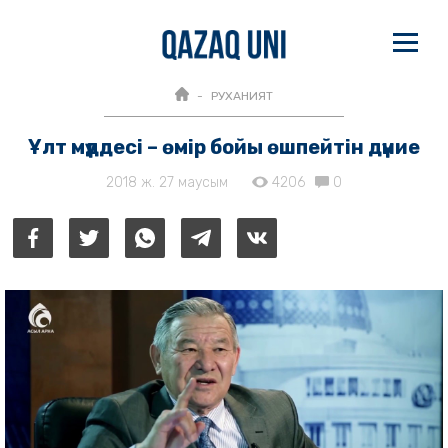
РУХАНИЯТ
Ұлт мүддесі – өмір бойы өшпейтін дүние
2018 ж. 27 маусым
4206
0