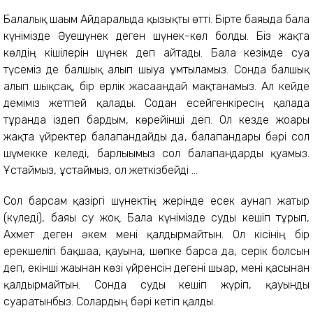
Балалық шағым Айдаралыда қызықты өтті. Бірте баяғыда бала
күнімізде Әуешүнек деген шүнек-көл болды. Біз жақта
көлдің кішілерін шүнек деп айтады. Бала кезімде суға
түсеміз де балшық алып шығуға ұмтыламыз. Сонда балшық
алып шықсақ, бір ерлік жасағандай мақтанамыз. Ал кейде
деміміз жетпей қалады. Содан есейгенкіресің қалада
тұрғанда іздеп бардым, көрейінші деп. Ол кезде жоғары
жақта үйректер балапандайды да, балапандары бәрі сол
шүмекке келеді, барлығымыз сол балапандарды қуамыз.
Ұстаймыз, ұстаймыз, ол жеткізбейді ...
Сол барсам қазіргі шүнектің жерінде есек аунап жатыр
(күледі), баяғы су жоқ. Бала күнімізде суды кешіп тұрып,
Ахмет деген әкем мені қалдырмайтын. Ол кісінің бір
ерекшелігі бақшаға, қауынға, шөпке барса да, серік болсын
деп, екінші жағынан көзі үйренсін дегені шығар, мені қасынан
қалдырмайтын. Сонда суды кешіп жүріп, қауынды
суаратынбыз. Солардың бәрі кетіп қалды.