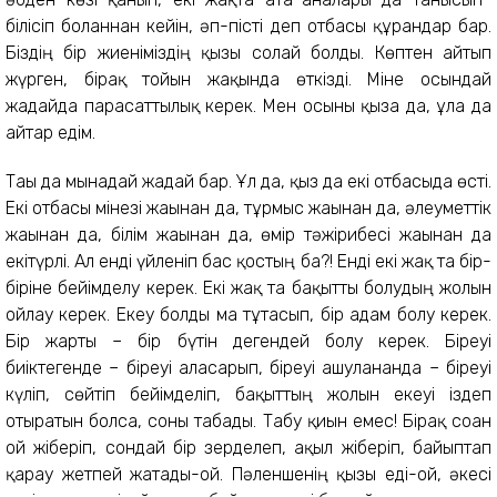
білісіп болғаннан кейін, әп-пісті деп отбасы құрғандар бар.
Біздің бір жиеніміздің қызы солай болды. Көптен айтып
жүрген, бірақ тойын жақында өткізді. Міне осындай
жағдайда парасаттылық керек. Мен осыны қызға да, ұлға да
айтар едім.
Тағы да мынадай жағдай бар. Ұл да, қыз да екі отбасыда өсті.
Екі отбасы мінезі жағынан да, тұрмыс жағынан да, әлеуметтік
жағынан да, білім жағынан да, өмір тәжірибесі жағынан да
екітүрлі. Ал енді үйленіп бас қостың ба?! Енді екі жақ та бір-
біріне бейімделу керек. Екі жақ та бақытты болудың жолын
ойлау керек. Екеу болды ма тұтасып, бір адам болу керек.
Бір жарты – бір бүтін дегендей болу керек. Біреуі
биіктегенде – біреуі аласарып, біреуі ашуланғанда – біреуі
күліп, сөйтіп бейімделіп, бақыттың жолын екеуі іздеп
отыратын болса, соны табады. Табу қиын емес! Бірақ соған
ой жіберіп, сондай бір зерделеп, ақыл жіберіп, байыптап
қарау жетпей жатады-ғой. Пәленшенің қызы еді-ғой, әкесі