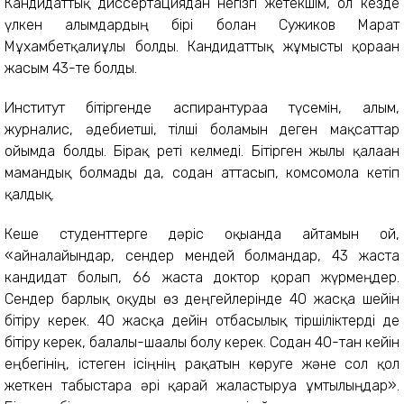
Кандидаттық диссертациядан негізгі жетекшім, ол кезде
үлкен ғалымдардың бірі болған Сужиков Марат
Мұхамбетқалиұлы болды. Кандидаттық жұмысты қорғаған
жасым 43-те болды.
Институт бітіргенде аспирантураға түсемін, ғалым,
журналис, әдебиетші, тілші боламын деген мақсаттар
ойымда болды. Бірақ реті келмеді. Бітірген жылы қалаған
мамандық болмады да, содан аттасып, комсомолға кетіп
қалдық.
Кеше студенттерге дәріс оқығанда айтамын ғой,
«айналайындар, сендер мендей болмандар, 43 жаста
кандидат болып, 66 жаста доктор қорғап жүрмеңдер.
Сендер барлық оқуды өз деңгейлерінде 40 жасқа шейін
бітіру керек. 40 жасқа дейін отбасылық тіршіліктерді де
бітіру керек, балалы-шағалы болу керек. Содан 40-тан кейін
еңбегінің, істеген ісіңнің рақатын көруге және сол қол
жеткен табыстарға әрі қарай жалғастыруға ұмтылыңдар».