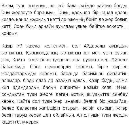
Әжем, туған анамның шешесі, бала күнімде қайтыс болды.
Оны жерлеуге барғанмын. Оның қасында бір канал қазған
кезде, канал жырылып кетті де әжемнің бейіті де жер болып
кетті. Соған биыл арнайы ауылдағы үлкен бейітке ескерткіш
қойдым.
Қазір 79 жасқа келгенмен, сол Айдаралы ауылдың
ыстықтығы, Қызылорданың ыстықтығы әлі мен үшін суыған
жоқ. Қайта ыссы бола түспесе, аса суыған емес. Өйткені
барғанымда бірге оқығандарды көремін, бірге жүрген
жолдастарымды көремін, барғанда басымнан сипайтын
адамдар, бірақ олар да азайып қалды. Қазір біздің өзіміз
көп адамдардың басын сипайтын кезіміз келді. Міне,
сондықтан туған жерге деген ыстық ешуақытта сөнбеу
керек. Қайта сол туған жер анамды белгілі бір жағдайда,
белес белестен жетілдіріп отырып, өсіріп отырып, жігер
беріп тұруы керек деп ойлаймын. Ал ол үшін туған жердің
қадірін білу керек.