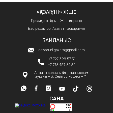
«ҚАЗАҚ ҮНІ» ЖШС
Президент: Қаныш Жарылқасын
Бас редактор: Азамат Тасқараұлы
БАЙЛАНЫС
qazaquni.gazeta@gmail.com
+7 727 398 57 31
+7 776 487 64 54
Алматы қаласы, Қалқаман ықшам
ауданы – 3, Сейітов көшесі – 11.
САНАҚ