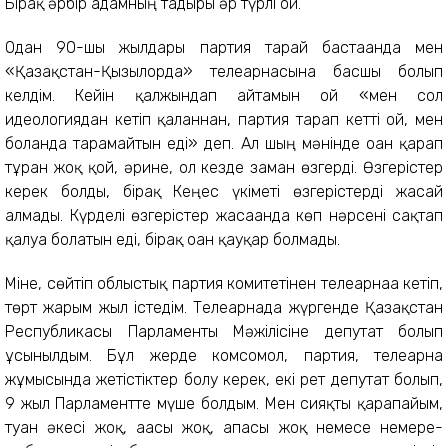
Бірақ әрбір адамның тағдыры әр түрлі ғой.
Одан 90-шы жылдары партия тарай бастағанда мен
«Қазақстан-Қызылорда» телеарнасына басшы болып
келдім. Кейін қалжындап айтамын ғой «мен сол
идеологиядан кетіп қалғаннан, партия тарап кетті ғой, мен
болғанда тарамайтын еді» деп. Ал шың мәнінде оған қарап
тұрған жоқ қой, әрине, ол кезде заман өзгерді. Өзгерістер
керек болды, бірақ Кеңес үкіметі өзгерістерді жасай
алмады. Күрделі өзгерістер жасағанда көп нәрсені сақтап
қалуға болатын еді, бірақ оған қауқар болмады.
Міне, сөйтіп облыстық партия комитетінен телеарнаға кетіп,
төрт жарым жыл істедім. Телеарнада жүргенде Қазақстан
Республикасы Парламенты Мәжілісіне депутат болып
ұсынылдым. Бұл жерде комсомол, партия, телеарна
жұмысында жетістіктер болу керек, екі рет депутат болып,
9 жыл Парламентте мүше болдым. Мен сияқты қарапайым,
туған әкесі жоқ, ағасы жоқ, апасы жоқ немесе немере-