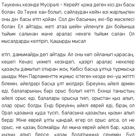
Тәукенің кезінде Мүсірәлі - Керейт қожа деген кісі дін басы
болған. Әз Тәуке хан болып, сайлаудан кейін өзі жарлықпен
оны дін басы етіп қойған. Сол дін басының екі-бір мәселесі
болған. Ел айтады, жеті атаға шейін үйленуге дін бойынша
тыйым салынған және аралас некеге тыйым салған. Ол
мысалдарды келтіріп, Қашырды мысал
етіп, дамымайды деп айтады. Ал оны көп ойланып қарасаң,
кешегі Кеңес үкіметі кезіндегі, қазіргі аралас некелер
қазақты дамытып отырған жоқ. Көбісі басқа ұлтқа тұрмысқа
шығады. Мен Парламентте жұмыс істеген кезде екі-үш жігітті
білемін, әйелдері басқа ұлт өкілдері. Біреуінің әйелі армян
еді, балаларының бәрі орыс болып кетті. Екінші таныстың
әйелі орыс еді, балалары орысқа тиіп, орыстан қыз алып,
олар орыс болды. Енді біреуінің әйелі еврей еді, бірақ ол
Орал қазағына құда түсіп, баласына қазақтың қызын алып
берді. Міне еврей ұлты қандай, егер ол орыс алса, ол не
орыс, не қазақ болмайды. Ал мына еврей әйелі бар, қазақ
қызын алып берсе, қазақ болатынына сенемін. Бұл