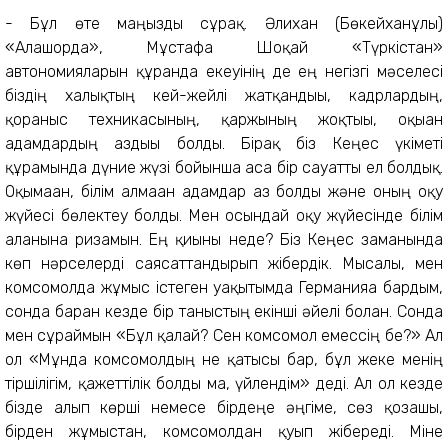
- Бұл өте маңызды сұрақ. Әлихан (Бөкейханұлы)
«Алашорда», Мұстафа Шоқай «Түркістан»
автономияларын құрғанда екеуінің де ең негізгі мәселесі
біздің халықтың кей-жейлі жатқандығы, кадрлардың,
қорғаныс техникасының, қаржының жоқтығы, оқыған
адамдардың аздығы болды. Бірақ біз Кеңес үкіметі
құрамында дүние жүзі бойынша аса бір сауатты ел болдық.
Оқымаған, білім алмаған адамдар аз болды және оның оқу
жүйесі бөлектеу болды. Мен осындай оқу жүйесінде білім
алғанына ризамын. Ең қиыны неде? Біз Кеңес заманында
көп нәрселерді саясаттандырып жібердік. Мысалы, мен
комсомолда жұмыс істеген уақытымда Германияға бардым,
сонда барған кезде бір таныстың екінші әйелі болған. Сонда
мен сұраймын «Бұл қалай? Сен комсомол емессің бе?» Ал
ол «Мұнда комсомолдың не қатысы бар, бұл жеке менің
тіршілігім, қажеттілік болды ма, үйлендім» деді. Ал ол кезде
бізде алып көрші немесе бірдеңе әңгіме, сөз қозғашы,
бірден жұмыстан, комсомолдан қуып жібереді. Міне