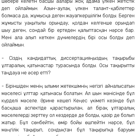
шөбере келетін басшы ағалары жоқ адамға үлкен жетістік
деп ойлаймын. Азын-аулақ үлкен талант-қабілеттер
болмаса да, жұмысқа деген жауапкершілігім болды. Берген
жұмысты уақытылы орындау, қолдан келгенше орындап
шығу деген, сондай бір ертеден қалыптасқан нәрсе бар.
Мені алға алып кеткен дүниелердің бірі осы болды деп
ойлаймын.
- Сіздің кандидаттық диссертацияңыздың тақырыбы
ұлтаралық қатынастар турасында болды. Осы тақырыпты
таңдауға не әсер етті?
- Біріншіден менің ғылыми жетекшімнің негізгі айналысатын
мәселесі ұлттар қатынасы болатын. Ал шын мәнісінде бұл
күрделі мәселе. Әрине кешегі Кеңес үкіметі кезінде бұл
басқаша аспектіде қарастырылған, ал бірақ ұлтаралық
мәселелерді зерттеу ол кездерде де болды, қазір де болып
жатыр. Бұл сөнбейтін, өмір бойы өшпейтін нәрсе, бұл
мәңгілік тақырып, сондықтан бұл тақырыпқа баруым