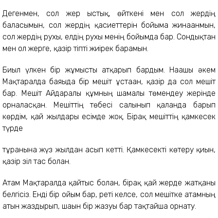
Дегенмен, сол жер ыстық, өйткені мен сол жердің
баласымын, сол жердің қасиеттерін бойыма жинағанмын,
сол жердің рухы, елдің рухы менің бойымда бар. Сондықтан
мен ол жерге, қазір тіпті жиірек барамын.
Биыл үлкен бір жұмысты атқарып бардым. Нағашы әкем
Мақтаралда баяғыда бір мешіт ұстаған, қазір да сол мешіт
бар. Мешіт Айдаралы құмның шамалы төмендеу жерінде
орналасқан. Мешіттің төбесі салынып қалғанда барып
көрдім, қай жылдары есімде жоқ. Бірақ мешіттің қамкесек
түрде
тұрғанына жүз жылдан асып кетті. Қамкесекті көтеру қиын,
қазір зіл тас болған.
Атам Мақтаралда қайтыс болған, бірақ қай жерде жатқаны
белгісіз. Енді бір ойым бар, реті келсе, сол мешітке атамның
атын жаздырып, шағын бір жазуы бар тақтайша орнату.