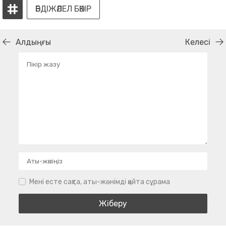
ӘБДІЖӘЛЕЛ БӘКІР
Алдыңғы
Келесі
Мені есте сақта, аты-жөнімді қайта сұрама