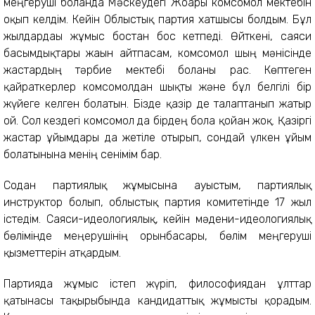
меңгеруші болғанда Мәскеудегі Жоғары комсомол мектебін
оқып келдім. Кейін Облыстық партия хатшысы болдым. Бұл
жылдардағы жұмыс бостан бос кетпеді. Өйткені, саяси
басымдықтары жағын айтпасам, комсомол шың мәнісінде
жастардың тәрбие мектебі болғаны рас. Көптеген
қайраткерлер комсомолдан шықты және бұл белгілі бір
жүйеге келген болатын. Бізде қазір де талаптанып жатыр
ғой. Сол кездегі комсомол да бірдең бола қойған жоқ. Қазіргі
жастар ұйымдары да жетіле отырып, сондай үлкен ұйым
болатынына менің сенімім бар.
Содан партиялық жұмысына ауыстым, партиялық
инструктор болып, облыстық партия комитетінде 17 жыл
істедім. Саяси-идеологиялық, кейін мәдени-идеологиялық
бөлімінде меңерушінің орынбасары, бөлім меңгеруші
қызметтерін атқардым.
Партияда жұмыс істеп жүріп, философиядан ұлттар
қатынасы тақырыбында кандидаттық жұмысты қорғадым.