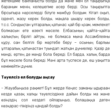
жетекшіме байланысты болды да және мен ол тақырыпқа
барғаным менің келешегіме әсер берді. Осы тақырыпта
бірсыпыра нәрселерді білуге мәжбүр болдым. Кітап оқып,
ізденіп, жазу керек болды, мақала шығару керек болды,
т.с.с. Сондықтан ұлтаралық қатынас қай бір қоғам, мемлекет
болмасын өте өзекті мәселе. Елбасының қайта-қайта
халықтың бірлігі айтуы, не болмаса мына Ассамблеяны
құру, оған белгілі бір мәртебе беру – осының барлығы
ұлтаралық қатынастан туындап жатқан дүниелер. Қазір де
мәнді, ертең де мәнді бола береді. Ел барда, халық барда
бұл мәселе бола береді. Мәні арта түспесе де, еш уақытта
кемімейтін дүние.
Тәуелсіз ел болуды аңсау
- Жауабыңызға рақмет! Бұл жерде Кеңес заманы ыдыраған
кезде қазақ халқы тәуелсіздікке дайын болды ма және
өзіңіздің сол кездегі ойларыңыз, болашаққа деген
көзқарас-пікіріңіз қандай болды?