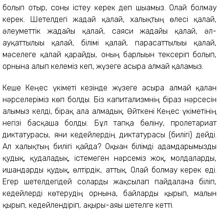
болып отыр, соны істеу керек деп шығамыз. Олай болмау
керек. Шетелдегі жағдай қалай, халықтың өлесі қалай,
әлеуметтік жағдайы қалай, саяси жағдайы қалай, әл-
ауқаттылығы қалай, білімі қалай, парасаттылығы қалай,
мәселеге қалай қарайды, оның барлығын тексеріп болып,
орнына алып келеміз кеп, жүзеге асыра алмай қаламыз.
Кеше Кеңес үкіметі кезінде жүзеге асыра алмай қалған
нәрселеріміз көп болды. Біз капитализмнің біраз нәрсесін
алғымыз келді, бірақ ала алмадық. Өйткені Кеңес үкіметінің
негізі басқаша болды. Бұл тапқа бөліну, пролетариат
диктатурасы, яғни кедейлердің диктатурасы (билігі) дейді.
Ал халықтың билігі қайда? Оқыған білімді адамдарымызды
қудық, қудаладық, істемеген нәрсеміз жоқ, молдаларды,
ишандарды қудық, өлтірдік, аттық. Олай болмау керек еді.
Егер шетелдегідей соларды жақсылап пайдалана біліп,
кедейлерді көтерудің орнына, байларды қырып, малын
қырып, кедейлендіріп, ақыры-аяғы шетелге кетті.