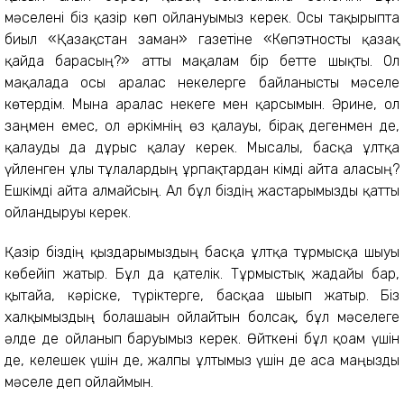
мәселені біз қазір көп ойлануымыз керек. Осы тақырыпта
биыл «Қазақстан заман» газетіне «Көпэтносты қазақ
қайда барасың?» атты мақалам бір бетте шықты. Ол
мақалада осы аралас некелерге байланысты мәселе
көтердім. Мына аралас некеге мен қарсымын. Әрине, ол
заңмен емес, ол әркімнің өз қалауы, бірақ дегенмен де,
қалауды да дұрыс қалау керек. Мысалы, басқа ұлтқа
үйленген ұлы тұлғалардың ұрпақтардан кімді айта аласың?
Ешкімді айта алмайсың. Ал бұл біздің жастарымызды қатты
ойландыруы керек.
Қазір біздің қыздарымыздың басқа ұлтқа тұрмысқа шығуы
көбейіп жатыр. Бұл да қателік. Тұрмыстық жағдайы бар,
қытайға, кәріске, түріктерге, басқаға шығып жатыр. Біз
халқымыздың болашағын ойлайтын болсақ, бұл мәселеге
әлде де ойланып баруымыз керек. Өйткені бұл қоғам үшін
де, келешек үшін де, жалпы ұлтымыз үшін де аса маңызды
мәселе деп ойлаймын.