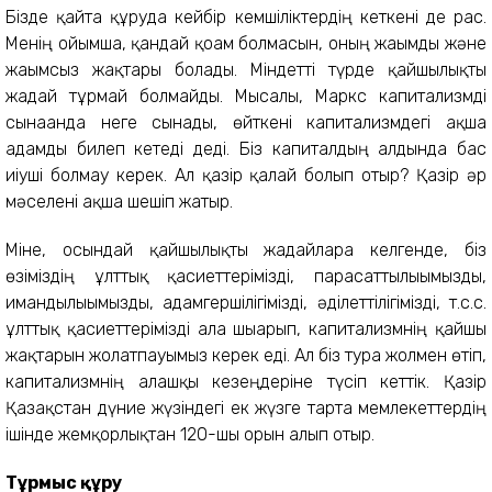
Бізде қайта құруда кейбір кемшіліктердің кеткені де рас.
Менің ойымша, қандай қоғам болмасын, оның жағымды және
жағымсыз жақтары болады. Міндетті түрде қайшылықты
жағдай тұрмай болмайды. Мысалы, Маркс капитализмді
сынағанда неге сынады, өйткені капитализмдегі ақша
адамды билеп кетеді деді. Біз капиталдың алдында бас
иіуші болмау керек. Ал қазір қалай болып отыр? Қазір әр
мәселені ақша шешіп жатыр.
Міне, осындай қайшылықты жағдайларға келгенде, біз
өзіміздің ұлттық қасиеттерімізді, парасаттылығымызды,
имандылығымызды, адамгершілігімізді, әділеттілігімізді, т.с.с.
ұлттық қасиеттерімізді алға шығарып, капитализмнің қайшы
жақтарын жолатпауымыз керек еді. Ал біз тура жолмен өтіп,
капитализмнің алғашқы кезеңдеріне түсіп кеттік. Қазір
Қазақстан дүние жүзіндегі ек жүзге тарта мемлекеттердің
ішінде жемқорлықтан 120-шы орын алып отыр.
Тұрмыс құру