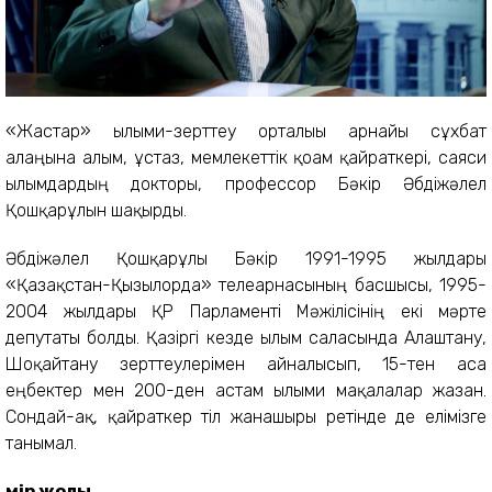
«Жастар» ғылыми-зерттеу орталығы арнайы сұхбат
алаңына ғалым, ұстаз, мемлекеттік қоғам қайраткері, саяси
ғылымдардың докторы, профессор Бәкір Әбдіжәлел
Қошқарұлын шақырды.
Әбдіжәлел Қошқарұлы Бәкір 1991-1995 жылдары
«Қазақстан-Қызылорда» телеарнасының басшысы, 1995-
2004 жылдары ҚР Парламенті Мәжілісінің екі мәрте
депутаты болды. Қазіргі кезде ғылым саласында Алаштану,
Шоқайтану зерттеулерімен айналысып, 15-тен аса
еңбектер мен 200-ден астам ғылыми мақалалар жазған.
Сондай-ақ, қайраткер тіл жанашыры ретінде де елімізге
танымал.
Өмір жолы