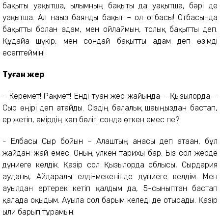
бақыты уақытша, ғылымның бақыты да уақытша, бәрі де
уақытша. Ал нағыз баянды бақыт – ол отбасы! Отбасында
бақытты болған адам, мен ойлаймын, толық бақытты деп.
Құдайға шүкір, мен сондай бақытты адам деп өзімді
есептеймін!
Туған жер
- Керемет! Рақмет! Енді туған жер жайында – Қызылорда –
Сыр өңірі деп атайды. Сіздің балалық шағыңыздан бастап,
ер жетіп, өмірдің көп бөлігі сонда өткен емес пе?
- Елбасы Сыр бойын – Алаштың анасы деп атаған, бұл
жайдан-жай емес. Оның үлкен тарихы бар. Біз сол жерде
дүниеге келдік. Қазір сол Қызылорда облысы, Сырдария
ауданы, Айдаралы елді-мекенінде дүниеге келдім. Мен
ауылдан ертерек кетіп қалдым да, 5-сыныптан бастап
қалада оқыдым. Ауылға сол барғым келеді де отырады. Қазір
ылғи барып тұрамын.