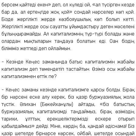
берсем қайтеді екен» деп, ол күледі ғой, «ал түсірген кезде
бар да, ал ертеңгіде жоқ қой» сондай нәрселер көп қой.
Бізде жергілікті жерде көзбояушылық көп болып кетті.
Жергілікті жерде осы сауатты ұйымдастыру деген мәселені
бұлыңқырамайды. Ал капитализмнің түр-түрі болады және
олардан мықтыларын таңдауға болатын еді. Оған біздің
біліміміз жетпеді деп ойлаймын.
- Кезінде Кеңес заманында батыс капитализмін жабайы
капитализм деп төмендетіп тастайтын. Өзіміз осы жабайы
капитализмнен өттік пе?
- Кеңес заманы кезінде капитализмге қарсы болды. Бірақ
бір нәрсені еске алу керек, біз қазір буржуазиялық жолға
түстік. Әлихан (Бөкейханұлы) айтады, «біз батыстық
буржуазиялық капитализмді таңдаймыз, бірақ өзіміздің
тарихи, ұлттық ерекшеліктерімізді ескере отырып
қабылдаймыз» дейді. Міне, көрдің ба, қандай әдіснама! Біз
қазір шетелде бірнәрсе көрсек, ойбай, шетелде осындай