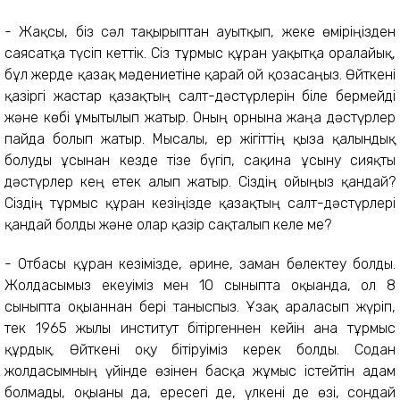
- Жақсы, біз сәл тақырыптан ауытқып, жеке өміріңізден
саясатқа түсіп кеттік. Сіз тұрмыс құрған уақытқа оралайық,
бұл жерде қазақ мәдениетіне қарай ой қозғасаңыз. Өйткені
қазіргі жастар қазақтың салт-дәстүрлерін біле бермейді
және көбі ұмытылып жатыр. Оның орнына жаңа дәстүрлер
пайда болып жатыр. Мысалы, ер жігіттің қызға қалындық
болуды ұсынған кезде тізе бүгіп, сақина ұсыну сияқты
дәстүрлер кең етек алып жатыр. Сіздің ойыңыз қандай?
Сіздің тұрмыс құрған кезіңізде қазақтың салт-дәстүрлері
қандай болды және олар қазір сақталып келе ме?
- Отбасы құрған кезімізде, әрине, заман бөлектеу болды.
Жолдасымыз екеуіміз мен 10 сыныпта оқығанда, ол 8
сыныпта оқығаннан бері таныспыз. Ұзақ араласып жүріп,
тек 1965 жылы институт бітіргеннен кейін ғана тұрмыс
құрдық. Өйткені оқу бітіруіміз керек болды. Содан
жолдасымның үйінде өзінен басқа жұмыс істейтін адам
болмады, оқығаны да, ересегі де, үлкені де өзі, сондай