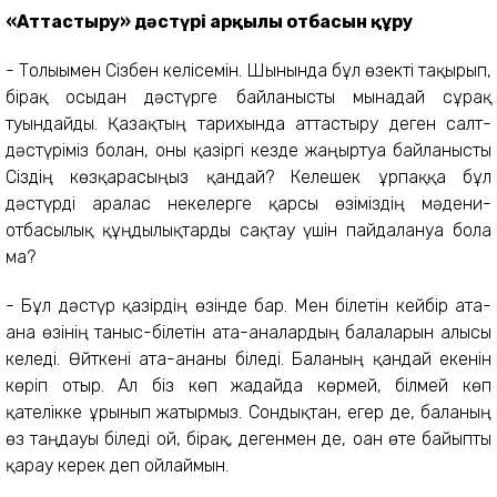
«Аттастыру» дәстүрі арқылы отбасын құру
- Толығымен Сізбен келісемін. Шынында бұл өзекті тақырып,
бірақ осыдан дәстүрге байланысты мынадай сұрақ
туындайды. Қазақтың тарихында аттастыру деген салт-
дәстүріміз болған, оны қазіргі кезде жаңғыртуға байланысты
Сіздің көзқарасыңыз қандай? Келешек ұрпаққа бұл
дәстүрді аралас некелерге қарсы өзіміздің мәдени-
отбасылық құңдылықтарды сақтау үшін пайдалануға бола
ма?
- Бұл дәстүр қазірдің өзінде бар. Мен білетін кейбір ата-
ана өзінің таныс-білетін ата-аналардың балаларын алғысы
келеді. Өйткені ата-ананы біледі. Баланың қандай екенін
көріп отыр. Ал біз көп жағдайда көрмей, білмей көп
қателікке ұрынып жатырмыз. Сондықтан, егер де, баланың
өз таңдауы біледі ғой, бірақ, дегенмен де, оған өте байыпты
қарау керек деп ойлаймын.