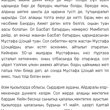
қарқында бәрі де біреудің мылтығы болды, біреуде жоқ,
алдыңғы шепке шықты да қырғынға түсті де, тұтқындалып
қырылды. Сол алғашқы топта екеуі де кетті. Бірақ мен өз
несібеме Бәкірдің Ахмет деген елге белгілі, оқыған туған
ағасы болатын. Ол Басбап батырдың немересі Мәмбетәлі
дейді, ал екінші жағынан Басбап батырдың қарындасынан
Мұстафа Шоқай туған. Сол себептен ерте жастан Мұстафа
Шоқайдың атын естіп өскенмін, айтылып отыратын.
Кейінірек 50-ші жылдары Мұстафаның інісі Нұртаза
ұсталып кеткеннен, оның отбасында бір отырғанда, сол
үйдегі Үзілпия үлкен әжеміз айтатын, біздің қайнымыз жеті
патша тілін біледі деп, ал сонда Мұстафа Шоқай жеті тіл
емес, тоғыз тілді білген екен.
Өзім Қызылорда облысы, Сырдария ауданы, Айдаралы елді-
мекенінде дүниеге келдім. Сол жерде алғашқы мектепке
бардым. Кейін бесінші сыныпқа қалалық мектепке ауыстым.
Қызылорда қаласының бұрыңғы «1 май», қазіргі Қалтай