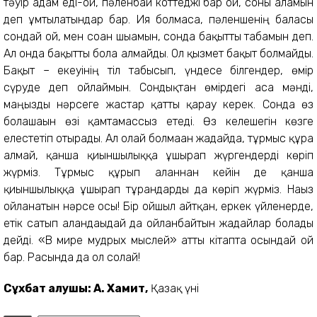
тәуір адам еді-ғой, пәленбай коттеджі бар ғой, соны аламын
деп ұмтылатындар бар. Ия болмаса, пәленшенің баласы
сондай ғой, мен соған шығамын, сонда бақытты табамын деп.
Ал онда бақытты бола алмайды. Ол қызмет бақыт болмайды.
Бақыт – екеуінің тіл табысып, үндесе білгендер, өмір
сүруде деп ойлаймын. Сондықтан өмірдегі аса мәнді,
маңызды нәрсеге жастар қатты қарау керек. Сонда өз
болашағын өзі қамтамассыз етеді. Өз келешегін көзге
елестетіп отырады. Ал олай болмаған жағдайда, тұрмыс құра
алмай, қанша қиыншылыққа ұшырап жүргендерді көріп
жүрміз. Тұрмыс құрып алғаннан кейін де қанша
қиыншылыққа ұшырап тұрғандарды да көріп жүрміз. Нағыз
ойланатын нәрсе осы! Бір ойшыл айтқан, еркек үйленерде,
етік сатып алғандағыдай да ойланбайтын жағдайлар болады
дейді. «В мире мудрых мыслей» атты кітапта осындай ой
бар. Расында да ол солай!
Сұхбат алушы: А. Хамит,
Қазақ үні