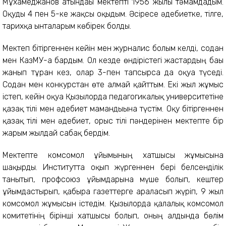
Мұхамеджанов атындағы мектепті 1956 жылы тәмамдадым.
Оқуды 4 пен 5-ке жақсы оқыдым. Әсіресе әдебиетке, тілге,
тарихқа ынталарым көбірек болды.
Мектеп бітіргеннен кейін мен журналис болғым келді, содан
мен КазМУ-ға бардым. Ол кезде өндірістегі жастардың бағы
жанып тұрған кез, олар 3-пен тапсырса да оқуға түседі.
Содан мен конкурстан өте алмай қайттым. Екі жыл жұмыс
істеп, кейін оқуға Қызылорда педагогикалық университетіне
қазақ тілі мен әдебиет мамандығына түстім. Оқу бітіргеннен
қазақ тілі мен әдебиет, орыс тілі пәндерінен мектепте бір
жарым жылдай сабақ бердім.
Мектепте комсомол ұйымының хатшысы жұмысына
шақырды. Институтта оқып жүргеннен бері белсенділік
танытып, профсоюз ұйымдарына мүше болып, кештер
ұйымдастырып, қабырға газеттерге араласып жүріп, 9 жыл
комсомол жұмысын істедім. Қызылорда қалалық комсомол
комитетінің бірінші хатшысы болып, оның алдында бөлім