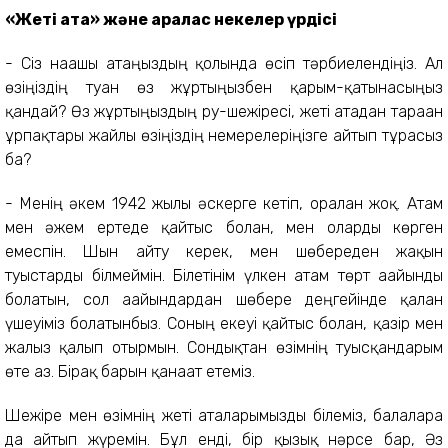
«Жеті ата» және аралас некелер үрдісі
- Сіз нағашы атаңыздың қолында өсіп тәрбиелендіңіз. Ал
өзіңіздің туған өз жұртыңызбен қарым-қатынасыңыз
қандай? Өз жұртыңыздың ру-шежіресі, жеті атадан тараған
ұрпақтары жайлы өзіңіздің немерелеріңізге айтып тұрасыз
ба?
- Менің әкем 1942 жылы әскерге кетіп, оралған жоқ. Атам
мен әжем ертеде қайтыс болған, мен оларды көрген
емеспін. Шын айту керек, мен шөбереден жақын
туыстарды білмеймін. Білетінім үлкен атам төрт ағайынды
болатын, сол ағайындардан шөбере деңгейінде қалған
үшеуіміз болатынбыз. Соның екеуі қайтыс болған, қазір мен
жалғыз қалып отырмын. Сондықтан өзімнің туысқандарым
өте аз. Бірақ барын қанағат етеміз.
Шежіре мен өзімнің жеті аталарымызды білеміз, балаларға
да айтып жүремін. Бұл енді, бір қызық нәрсе бар, Әз