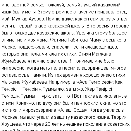
многодетной семье, пожалуй, самый лучший казахский
язык был у меня. Этому огромное значение придавал отец
мой, Мухтар Ауэзов. Помню даже, как он сам за руку отвел
меня в первый класс казахской школы. В то время в городе
было только две казахские школы. Уделяла этому большое
внимание и моя мама, Фатима Габитова. Маму в ссылке, в
Мерке, поддерживали, спасали песни алашординцев,
которые она пела, читала их стихи. Стихи Магжана
Жумабаева я помню с детства. Я понимал, мне было
интересно, когда мать пела песни алашординцев, многое
оставалось в памяти. Из тех времен я хорошо знаю стихи
Магжана Жумабаева. Например, в «Ақсақ Темір сөзі»: Көк
Тәңірісі – Тәңірінің Тұқымы жоқ, заты жоқ. Жер Тәңірісі
Темірдің Тұқымы – түрік, заты – от! Вот такие великолепные
стихи! Конечно, по духу они были пантюркистские, но это
и стихи и мировоззрение «Алаш-Орды». Когда учились в
Москве, мы выступали в защиту казахского языка. Теория
Хрущева, что через 20 лет нынешнее поколение советских