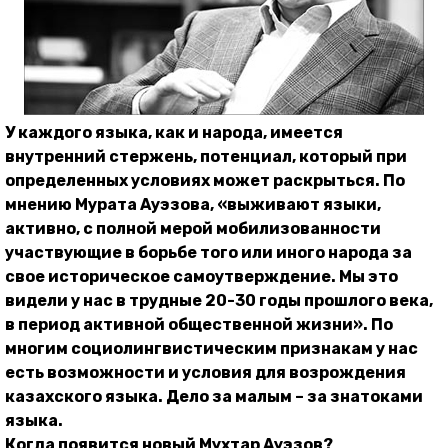
У каждого языка, как и народа, имеется
внутренний стержень, потенциал, который при
определенных условиях может раскрыться. По
мнению Мурата Ауэзова, «выживают языки,
активно, с полной мерой мобилизованности
участвующие в борьбе того или иного народа за
свое историческое самоутверждение. Мы это
видели у нас в трудные 20-30 годы прошлого века,
в период активной общественной жизни». По
многим социолингвистическим признакам у нас
есть возможности и условия для возрождения
казахского языка. Дело за малым – за знатоками
языка.
Когда появится новый Мухтар Ауэзов?