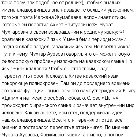
тоже получали подобное от родных), чтобы я знал их,
имена алашординцев она называет с большим уважением,
того же поэта Магжана Жумабаева, вспоминает стихи,
которые ей посвятил Ахмет Байтурсынов». Мурат
Мухтарович о своем возвращении к родному языку: «Я –
оралман в казахский язык. У меня были периоды жизни,
когда я слабо владел казахским языком. Но всегда искал
пути к нему. Мухтар Ауэзов говорил, что он может любую
философскую проблему изложить на казахском языке. Но
язык – как кладовая. Чтобы он стал твоим, надо
переступить порог. К слову, в Китае казахский язык
покоряюще полнокровен. Там он до последнего времени
сохранял функции национального самоутверждения. Книгу
«Ділім» я написал с особой любовью. Слово «Ділім»
происходит с иранского языка и означает внутренний мир
человека. Как вы знаете, мой отец поддерживал идеи
наших алашординцев. Все, что я перенял от отца, все
знания я постарался передать в этой книге». По мнению
Мурата Ауэзова, «выживают языки, активно, с полной