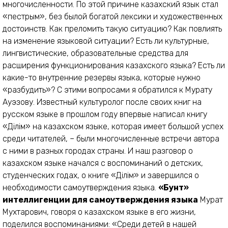
многочисленности. По этой причине казахский язык стал
«пестрым», без былой богатой лексики и художественных
достоинств. Как преломить такую ситуацию? Как повлиять
на изменение языковой ситуации? Есть ли культурные,
лингвистические, образовательные средства для
расширения функционирования казахского языка? Есть ли
какие-то внутренние резервы языка, которые нужно
«разбудить»? С этими вопросами я обратился к Мурату
Ауэзову. Известный культуролог после своих книг на
русском языке в прошлом году впервые написал книгу
«Ділім» на казахском языке, которая имеет большой успех
среди читателей, – были многочисленные встречи автора
с ними в разных городах страны. И наш разговор о
казахском языке начался с воспоминаний о детских,
студенческих годах, о книге «Ділім» и завершился о
необходимости самоутверждения языка.
«Бунт»
интеллигенции для самоутверждения языка
Мурат
Мухтарович, говоря о казахском языке в его жизни,
поделился воспоминаниями: «Среди детей в нашей