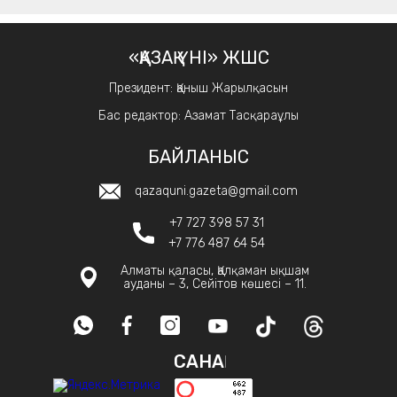
«ҚАЗАҚ ҮНІ» ЖШС
Президент: Қаныш Жарылқасын
Бас редактор: Азамат Тасқараұлы
БАЙЛАНЫС
qazaquni.gazeta@gmail.com
+7 727 398 57 31
+7 776 487 64 54
Алматы қаласы, Қалқаман ықшам
ауданы – 3, Сейітов көшесі – 11.
САНАҚ