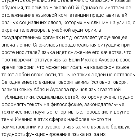
студентов обучались на отделениях с казахским языком
обучения, то сейчас – около 60 %. Однако внимательное
отслеживание языковой компетенции представителей
разных социальных слоев, которых мы слышим на улице, с
экрана телевизора, в учебной аудитории, в
государственных органах и т.д. оставляет удручающее
впечатление. Сложилась парадоксальная ситуация: при
росте носителей языка идет снижение его качества, что
противоречит статусу языка. Если Мухтар Ауэзов в свое
время говорил, что может написать на казахском языке
текст любой сложности, то ныне таких людей не осталось.
Сегодня вместо акынов говорят акимы. Условно говоря,
взамен языку Абая и Ауэзова пришел язык газетной
публицистики, социальных сетей, которому очень трудно
оформлять тексты на философские, законодательные,
технические, научные, спортивные, городские и другие
темы. Именно в этих сферах наиболее много т.н.
заимствований из русского языка, что вызвало большую
трудность функционирования языка из-за их