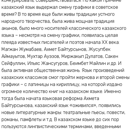
конкурировать, совершенствоваться. По какой причине
казахский язык выдержал смену графики в советское
время? В то время еще были живы традиции устного
народного творчества, была жива мощная традиция
акынов, было много носителей классического казахского
языка – несмотря на смену графики, появилась целая
плеяда известных писателей и поэтов начала ХХ века:
Магжан Жумабаев, Ахмет Байтурсынов, Жусупбек
Аймауытов, Мухтар Ауэзов, Миржакып Дулатов, Сакен
Сейфуллин, Ильяс Жансугуров, Беимбет Майлин и др. И
была активная общественная жизнь. Язык произведений
казахских классиков смог пройти жернова и второй смены
графики – с латиницы на кириллицу, на которой издано
огромное количество книг на казахском языке. Именно
тогда была начата языковая реформа Ахмета
Байтурсынова, казахский язык «оживился», появились
новые литературные жанры: театральные пьесы, повести,
романы, памфлеты и т.д. В казахском языке до сих пор
пользуются лингвистическими терминами, введенными