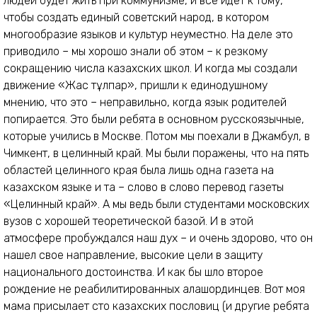
людей будет жить при коммунизме, и все идет к тому,
чтобы создать единый советский народ, в котором
многообразие языков и культур неуместно. На деле это
приводило – мы хорошо знали об этом – к резкому
сокращению числа казахских школ. И когда мы создали
движение «Жас тұлпар», пришли к единодушному
мнению, что это – неправильно, когда язык родителей
попирается. Это были ребята в основном русскоязычные,
которые учились в Москве. Потом мы поехали в Джамбул, в
Чимкент, в целинный край. Мы были поражены, что на пять
областей целинного края была лишь одна газета на
казахском языке и та – слово в слово перевод газеты
«Целинный край». А мы ведь были студентами московских
вузов с хорошей теоретической базой. И в этой
атмосфере пробуждался наш дух – и очень здорово, что он
нашел свое направление, высокие цели в защиту
национального достоинства. И как бы шло второе
рождение не реабилитированных алашординцев. Вот моя
мама присылает сто казахских пословиц (и другие ребята