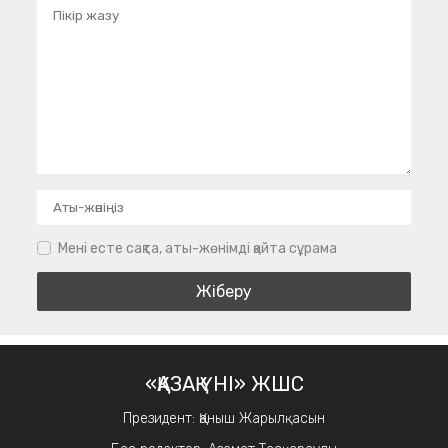
Мені есте сақта, аты-жөнімді қайта сұрама
«ҚАЗАҚ ҮНІ» ЖШС
Президент: Қаныш Жарылқасын