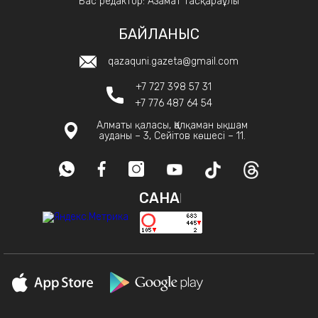
Бас редактор: Азамат Тасқараұлы
БАЙЛАНЫС
qazaquni.gazeta@gmail.com
+7 727 398 57 31
+7 776 487 64 54
Алматы қаласы, Қалқаман ықшам
ауданы – 3, Сейітов көшесі – 11.
САНАҚ