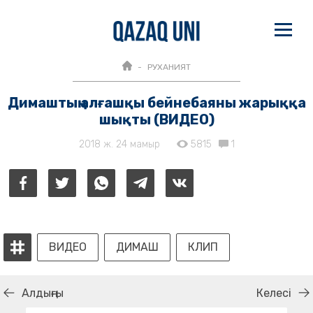
РУХАНИЯТ
Димаштың алғашқы бейнебаяны жарыққа
шықты (ВИДЕО)
2018 ж. 24 мамыр
5815
1
ВИДЕО
ДИМАШ
КЛИП
Алдыңғы
Келесі