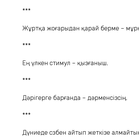
***
Жұртқа жоғарыдан қарай берме – мұрны
***
Ең үлкен стимул – қызғаныш.
***
Дәрігерге барғанда – дәрменсізсің.
***
Дүниеде сөзбен айтып жеткізе алмайтын