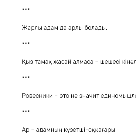
***
Жарлы адам да арлы болады.
***
Қыз тамақ жасай алмаса – шешесі кінәл
***
Ровесники – это не значит единомышл
***
Ар – адамның күзетші-оққағары.