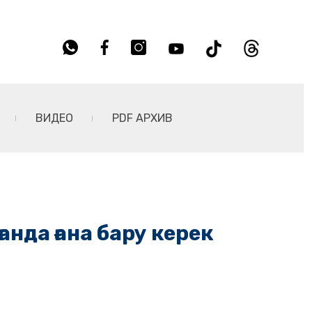
ВИДЕО
PDF АРХИВ
анда ғана бару керек