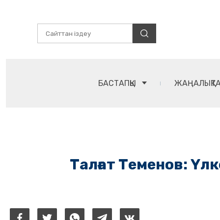
БАСТАПҚЫ
ЖАҢАЛЫҚТ
Талғат Теменов: Үлк