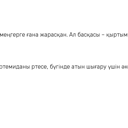
емеңгерге ғана жарасқан. Ал басқасы – қырты
емиданы өртесе, бүгінде атын шығару үшін әкесі