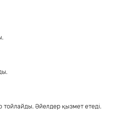
ы.
ды.
 тойлайды. Әйелдер қызмет етеді.