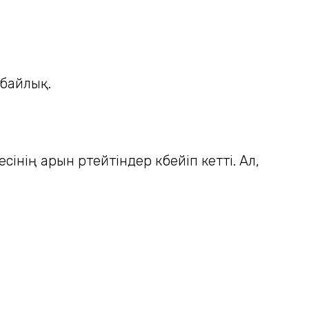
мбайлық.
нің арын өртейтіндер көбейіп кетті. Ал,