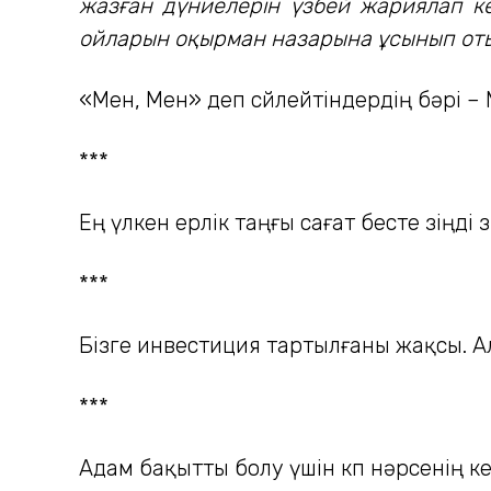
жазған дүниелерін үзбей жариялап ке
ойларын оқырман назарына ұсынып от
«Мен, Мен» деп сөйлейтіндердің бәрі –
***
Ең үлкен ерлік таңғы сағат бесте өзіңді ө
***
Бізге инвестиция тартылғаны жақсы. А
***
Адам бақытты болу үшін көп нәрсенің к