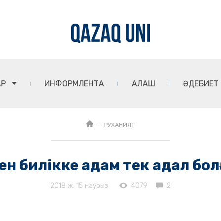
АР
ИНФОРМЛЕНТА
АЛАШ
ӘДЕБИЕТ
РУХАНИЯТ
ен билікке адам тек адал болғ
2018 ж. 15 наурыз
4079
2