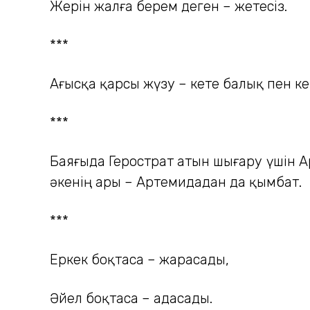
Жерін жалға берем деген – жетесіз.
***
Ағысқа қарсы жүзу – кете балық пен к
***
Баяғыда Герострат атын шығару үшін Арт
әкенің ары – Артемидадан да қымбат.
***
Еркек боқтаса – жарасады,
Әйел боқтаса – адасады.