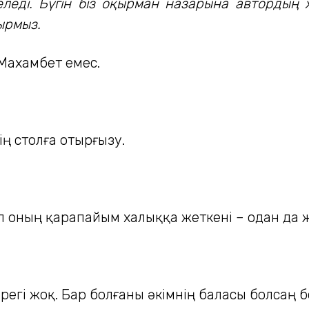
леді. Бүгін біз оқырман назарына автордың ж
ырмыз.
 Махамбет емес.
зің столға отырғызу.
л оның қарапайым халыққа жеткені – одан да 
ерегі жоқ. Бар болғаны әкімнің баласы болсаң б