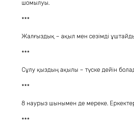
шомылуы.
***
Жалғыздық – ақыл мен сезімді ұштайд
***
Сұлу қыздың ақылы – түске дейін бола
***
8 наурыз шынымен де мереке. Еркектер
***