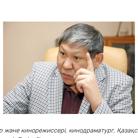
атр және кинорежиссері, кинодраматург, Қазақ