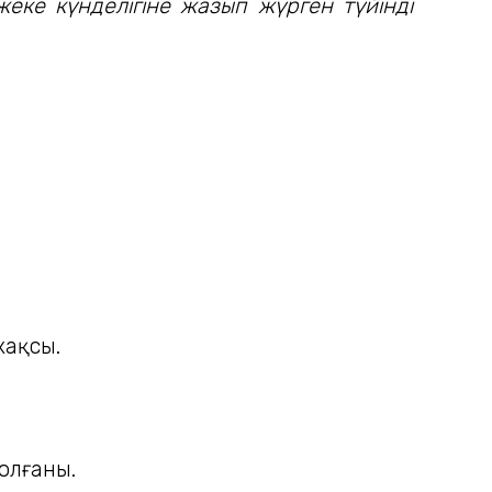
еке күнделігіне жазып жүрген түйінді
жақсы.
олғаны.