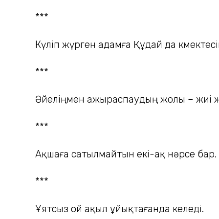
***
Күліп жүрген адамға Құдай да көмектесі
***
Әйеліңмен ажыраспаудың жолы – жиі ж
***
Ақшаға сатылмайтын екі-ақ нәрсе бар.
***
Ұятсыз ой ақыл ұйықтағанда келеді.