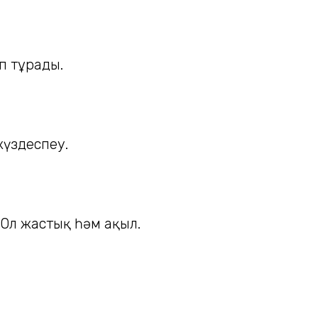
п тұрады.
үздеспеу.
 Ол жастық һәм ақыл.