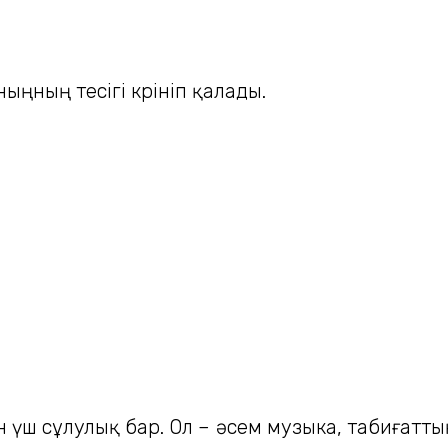
ңның тесігі көрініп қалады.
 үш сұлулық бар. Ол – әсем музыка, табиғаттың