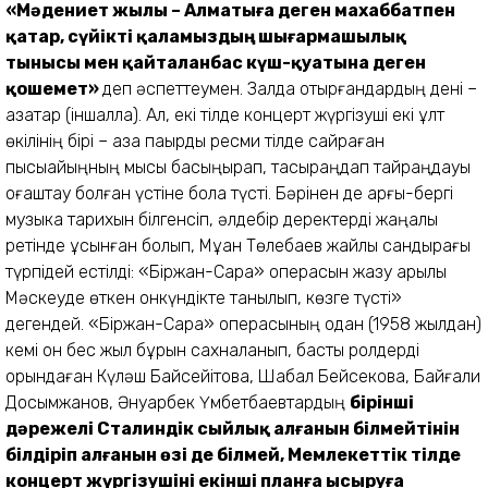
«Мәдениет жылы – Алматыға деген махаббатпен
қатар, сүйікті қаламыздың шығармашылық
тынысы мен қайталанбас күш-қуатына деген
қошемет»
деп әспеттеумен. Залда отырғандардың дені –
қазақтар (іншалла). Ал, екі тілде концерт жүргізуші екі ұлт
өкілінің бірі – қазақ пақырды ресми тілде сайраған
пысықайыңның мысы басыңқырап, тасыраңдап тайраңдауы
оғаштау болған үстіне бола түсті. Бәрінен де арғы-бергі
музыка тарихын білгенсіп, әлдебір деректерді жаңалық
ретінде ұсынған болып, Мұқан Төлебаев жайлы сандырағы
түрпідей естілді: «Біржан-Сара» операсын жазу арқылы
Мәскеуде өткен онкүндікте танылып, көзге түсті»
дегендей. «Біржан-Сара» операсының одан (1958 жылдан)
кемі он бес жыл бұрын сахналанып, басты ролдерді
орындаған Күләш Байсейітова, Шабал Бейсекова, Байғали
Досымжанов, Әнуарбек Үмбетбаевтардың
бірінші
дәрежелі Сталиндік сыйлық алғанын білмейтінін
білдіріп алғанын өзі де білмей, Мемлекеттік тілде
концерт жүргізушіні екінші планға ысыруға