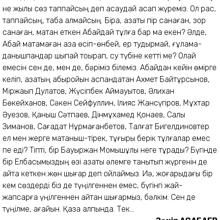
не жылы сөз таппайсың деп қақсаудай қақсап жүреміз. Ол рас,
таппайсың, таба алмайсың. Бірақ, қазақты пір санаған, зор
санаған, мақтан еткен Абайдай тұлға бар ма екен? Әлде,
Абай мақтамаған қазақ өсіп-өнбей, ер тудырмай, ғұлама-
данышпандар шықпай тоқырап, су түбіне кетті ме? Олай
емесін сен де, мен де, бәріміз білеміз. Абайдан кейін өмірге
келіп, қазақтың абыройын аспандатқан Ахмет Байтұрсынов,
Міржақып Дулатов, Жүсіпбек Аймауытов, Әлихан
Бөкейханов, Сәкен Сейфуллин, Ілияс Жансүгіров, Мұхтар
Әуезов, Қаныш Сәтпаев, Дінмұхамед Қонаев, Салық
Зиманов, Сағадат Нұрмағанбетов, Талғат Бигелдиновтер
ел мен жерге мақтаныш-тірек, тұғыры берік тұлғалар емес
пе еді? Тіпті, бір Бауыржан Момышұлы неге тұрады? Бүгінде
бір Елбасымыздың өзі қазақты әлемге танытып жүргенін де
айта кеткен жөн шығар деп ойлаймыз. Иә, жоғарыдағы бір
кем сөздерді біз де түңілгеннен емес, бүгінгі жай-
жапсарға үңілгеннен айтқан шығармыз, бәлкім. Сен де
түңілме, ағайын. Қазақ қалпында. Тек...