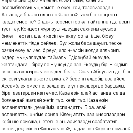
мерекесіне орай ма екен, е, айтпақшы, халықтар
ассамблеясының құрметіне екен ғой, телевизордан
Астанада болған одан да «ғажап» тағы бір концертті
көрдік емес пе? Ондағы кереметтер әлгі айтқаннан да асып
түсті-ау. Концерт жүргізуші үшеудің сахнаны қаусыра
билеп-төстеп, шалқи көсілген екеуі ортақ тілде, біреуі
мемлекеттік тілде сөйледі. Бұл жолы басқа шауып, төске
озған екеу ел иесі біреуді әлсін-әлсін жолда қалдырып,
өздері мыңқылдаудан таймады. Едіреңбай екеу де,
жалтаңдаған біреу де – үшеуі де қазақ. Екеудің бірі – кәдімгі
қазақшаға жоғырағы ежелден белгілі Сағын Абдуллин де, бірі
екі езуі құлағына жете ыржақтай беретін әлдебір қазақ әйел.
Ассамблея емес пе, залда өзге ұлт өкілдері де баршылық,
бірақ, қазақтардан көп емес. Қазақ өзін қалай аспандатса да
болғандай жағдай жетіп тұр, келіп тұр. Қазақ өзін
аспандатпады демейміз, аспандатты. Бірақ, қалай
аспандатты, әңгіме сонда. Кілең атақты қазақ өнерпаздары
көбінше орысша, шетелше ән, арияларды созбақтатып,
қазақтық деңгейден «жоғарылап», алдақашан «көкке самғап»