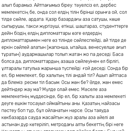
қалып барамыз. Айтпағымыз біреу: тәуелсіз ел, дербес
мемлекетсің бе, онда сол елдің тілін бірінші орынға қой, сол
тілде сөйле, ардақта. Қазір базардағы қазақ сатушы, көше
сыпырушы, такси жүргізуші, етікші, шаштараз, студенттерге
дейін біздің елдің дипломаттары өзге елдердің
дипломаттарымен неге өз тілінде сөйлеспейді, қай тілде де
еркін сөйлей алатын (жапонша, қытайша, венесуелше ағып
тұратын) аудармашылар толып жатқан жоқ па деседі. Басқа
болса да, дипломаттардың қазақша сөйлеуінен ел бірлігі,
ұлтаралық татулыққа жарқыншақ түспейді ғой деседі. Сонда бір
ел, бір мемлекет, бір халықтың тілі қандай тіл? Ашып айтпаса
да білеміз: ресми тіл басым. Осы жөн бе? Әлде, жөн емес
дейтіндер жау ма? Мүлде олай емес. Мәселе қазақ
мемлекетінің мүддесінде, бір ел, бір халықты қазақ мемлекеті
деуге ешкім тосқауыл қоймайтыны анық. Қазақтың найзасы
пәстеу боп тұр, бұл ойланатын нәрсе. Осы таяуда
көкбазарда сауда жасайтын жүз қаралы қазақ әйелі аяқ
астынан дүр көтеріліп, метродағы алты бекеттің бірі неге