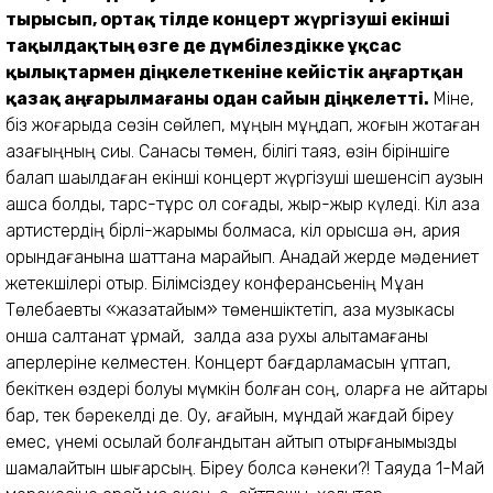
тырысып, ортақ тілде концерт жүргізуші екінші
тақылдақтың өзге де дүмбілездікке ұқсас
қылықтармен діңкелеткеніне кейістік аңғартқан
қазақ аңғарылмағаны одан сайын діңкелетті.
Міне,
біз жоғарыда сөзін сөйлеп, мұңын мұңдап, жоғын жоқтаған
қазағыңның сиқы. Санасы төмен, білігі таяз, өзін біріншіге
балап шақылдаған екінші концерт жүргізуші шешенсіп аузын
ашса болды, тарс-тұрс қол соғады, жырқ-жырқ күледі. Кіл қазақ
артистердің бірлі-жарымы болмаса, кіл орысша ән, ария
орындағанына шаттана марқайып. Анадай жерде мәдениет
жетекшілері отыр. Білімсіздеу конферансьенің Мұқан
Төлебаевты «жазатайым» төменшіктетіп, қазақ музыкасы
онша салтанат құрмай, залда қазақ рухы қалықтамағаны
қаперлеріне келместен. Концерт бағдарламасын құптап,
бекіткен өздері болуы мүмкін болған соң, оларға не айтары
бар, тек бәрекелді де. Оу, ағайын, мұндай жағдай біреу
емес, үнемі осылай болғандықтан айтып отырғанымызды
шамалайтын шығарсың. Біреу болса кәнеки?! Таяуда 1-Май