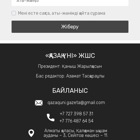
Мені есте сақта, аты-жөнімді қайта сұрама
«ҚАЗАҚ ҮНІ» ЖШС
Президент: Қаныш Жарылқасын
Бас редактор: Азамат Тасқараұлы
БАЙЛАНЫС
qazaquni.gazeta@gmail.com
+7 727 398 57 31
+7 776 487 64 54
Алматы қаласы, Қалқаман ықшам
ауданы – 3, Сейітов көшесі – 11.