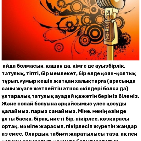
Қайда болмасын, қашан да, кімге де ауызбірлік,
татулық, тіпті, бір мемлекет, бір елде қоян-қолтық
тұрып, ғұмыр кешіп жатқан халықтарға (арасында
саны жүзге жетпейтін этнос өкілдері болса да)
ұлтаралық татулық ауадай қажетін бәріміз білеміз.
Және солай болуына әрқайсымыз үлес қосуды
қалаймыз, парыз санаймыз. Міне, менің өзімде
ұлты басқа, бірақ, ниеті бір, пікірлес, көзқарасы
ортақ, мәміле жарасып, пікірлесіп жүретін жандар
аз емес. Олардың табиғи жаратылысы таза, ақ пен