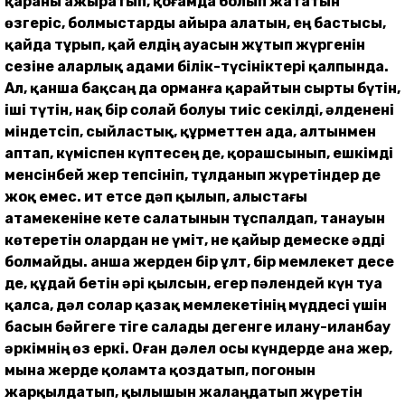
қараны ажыратып, қоғамда болып жататын
өзгеріс, болмыстарды айыра алатын, ең бастысы,
қайда тұрып, қай елдің ауасын жұтып жүргенін
сезіне аларлық адами білік-түсініктері қалпында.
Ал, қанша бақсаң да орманға қарайтын сырты бүтін,
іші түтін, нақ бір солай болуы тиіс секілді, әлденені
міндетсіп, сыйластық, құрметтен ада, алтынмен
аптап, күміспен күптесең де, қорашсынып, ешкімді
менсінбей жер тепсініп, тұлданып жүретіндер де
жоқ емес. Қит етсе дәп қылып, алыстағы
атамекеніне кете салатынын тұспалдап, танауын
көтеретін олардан не үміт, не қайыр демеске әдді
болмайды. Қанша жерден бір ұлт, бір мемлекет десе
де, құдай бетін әрі қылсын, егер пәлендей күн туа
қалса, дәл солар қазақ мемлекетінің мүддесі үшін
басын бәйгеге тіге салады дегенге илану-иланбау
әркімнің өз еркі. Оған дәлел осы күндерде ана жер,
мына жерде қоламта қоздатып, погонын
жарқылдатып, қылышын жалаңдатып жүретін