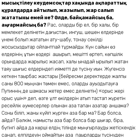
мысықтілеу кеудемсоқтар хақында ақпараттық
құралдарда айтылып, жазылып, жар салып
жататыны емей не? Әлде, байқамайсың ба,
аңғармайсың ба?
Рас, оларды бір ел, бір халық, бір
мемлекет делінетін дағыстан, ингуш, шешен елдерінде
үнемі болып жататын ату-шабу, тонау секілді
жосықсыздықтар ойлантпай тұрмайды. Күн сайын өз
елдерінің құтын өздері қашырып, мешітті өртеп, көпшілік
орындарда жарылыс жасап, халық қынадай қырылып жатқан
таяу шығыс елдеріндегі қияметті де түсіну қиын. Жүгенсіз
кеткен тақырбас жастары (бейресми деректерде жалпы
саны 800 мыңнан төмен емес, оларды ауыздықтауға
Путиннің де шамасы жетер емес делінетін) «орыс жері
орыс үшін» деп, өзге ұлт өкілдерін атып тастап жүретін
ресейлік әумесерлер қолынан қаза тапқан қазақтар қаншама?
Соны біліп, жаны күйіп жүрген қазақ бар ма? Бар болса,
қайда? Бәлкім, намысты қазақ бар болса бар шығар, бірақ,
бүгінгі қайда да көрші елдің тілінде мыңғырлауды жетіскендік
санап, елпілдеуін қоймайтын қазақ пақырларды түсінуден