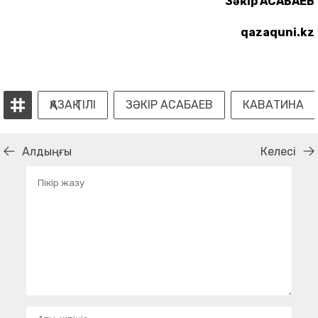
Зәкір АСАБАЕВ
qazaquni.kz
ҚАЗАҚ ТІЛІ
ЗӘКІР АСАБАЕВ
КАВАТИНА
Алдыңғы
Келесі