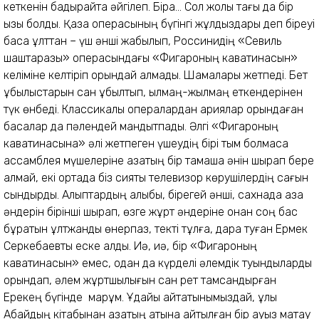
кеткенін бадырайта әйгілеп. Бірақ... Сол жолы тағы да бір
қызық болды. Қазақ операсының бүгінгі жұлдыздары деп біреуі
басқа ұлттан – үш әнші жабылып, Россинидің «Севиль
шаштаразы» операсындағы «Фигароның каватинасын»
келіміне келтіріп орындай алмады. Шамалары жетпеді. Бет
құбылыстарын сан құбылтып, қылмаң-жылмаң еткендерінен
түк өнбеді. Классикалық опералардан ариялар орындаған
басқалар да пәлендей мандытпады. Әлгі «Фигароның
каватинасына» әлі жетпеген үшеудің бірі тым болмаса
ассамблея мүшелеріне қазақтың бір тамаша әнін шырқап бере
алмай, екі ортада біз сияқты телевизор көрушілердің сағын
сындырды. Алыптардың алыбы, бірегей әнші, сахнада қазақ
әндерін бірінші шырқап, өзге жұрт әндеріне онан соң бас
бұратын ұлтжанды өнерпаз, текті тұлға, дара туған Ермек
Серкебаевты еске алдық. Иә, иә, бір «Фигароның
каватинасын» емес, одан да күрделі әлемдік туындыларды
орындап, әлем жұртшылығын сан рет тамсандырған
Ерекең бүгінде марқұм. Ұдайы айтатынымыздай, ұлы
Абайдың кітабынан қазақтың атына айтылған бір ауыз мақтау