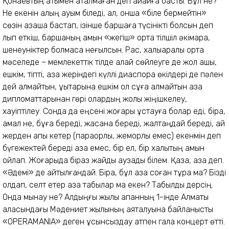
Қонаевтың атымен аталмаған деп айқайға басты. Бұл не?
Не екенін қалың қауым біледі, ал, онша «біле бермейтін»
сөзін қазақша бастап, ізінше баршаға түсінікті болсын деп
лып еткіш, баршаның қамын «жегіш» ортақ тілшіл әкімқара,
шенеуніктер болмаса неғылсын. Рас, халықаралық ортақ
мәселеде – мемлекеттік тілде қалай сөйлеуге де жол ашық,
ешкім, тіпті, қазақ жеріндегі күллі диаспора өкілдері де пәлен
дей алмайтын, құқықтарына ешкім қол сұға алмайтын қазақ
дипломаттарынан гөрі олардың жолы жіңішкелеу,
хауіптілеу. Сонда да еңсені жоғары ұстауға болар еді, бірақ,
амал не, бұға береді, жасқана береді, жалтаңдай береді, қай
жерден қапы кетер (парақорлық, жемқорлық емес) екенмін деп
бүгежектей береді қазақ емес, бір ел, бір халықтың қамын
ойлап. Жоғарыда біраз жайды қаузадық білем. Қазақ, қазақ деп.
«Әдемі» де айтылғандай. Бірақ, бұл қазақ соған тұра ма? Бізді
қолдап, селт етер қазақ табылар ма екен? Табылды дерсің.
Онда мынау не? Алдыңғы жылы ақпанның 1-інде Алматы
қаласындағы Мәдениет жылының аяқталуына байланысты
«OPERAMANІA» деген ұсқынсыздау атпен гала концерт өтті.