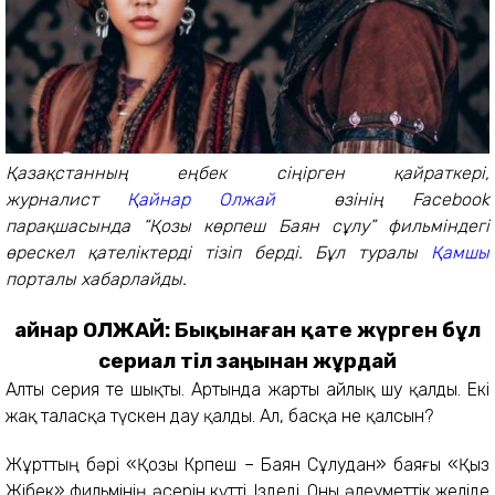
Қазақстанның еңбек сіңірген қайраткері,
журналист
Қайнар Олжай
өзінің Facebook
парақшасында “Қозы көрпеш Баян сұлу” фильміндегі
өрескел қателіктерді тізіп берді. Бұл туралы
Қамшы
порталы хабарлайды.
Қайнар ОЛЖАЙ: Бықынаған қате жүрген бұл
сериал тіл заңынан жұрдай
Алты серия өте шықты. Артында жарты айлық шу қалды. Екі
жақ таласқа түскен дау қалды. Ал, басқа не қалсын?
Жұрттың бәрі «Қозы Көрпеш – Баян Сұлудан» баяғы «Қыз
Жібек» фильмінің әсерін күтті. Іздеді. Оны әлеуметтік желіде