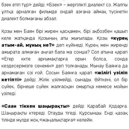
бөзек етіп тұр» дейді. «Бөзек» – жергілікті диалект сөз. Жалпы
ұлтқа арналған фильмде ондай азғана аймақ түсінетін
диалект болмағаны абзал.
Қозы мен Баян бірі жирен қасқамен, бірі ақбозбен қашып
келе жатқанда Қозының аты жығылады. Қозы
«күрең
атым-ай, мұның не?»
деп күйінеді. Күрең мен жиренді
ажырата алмаған аңғал бала ма сонша? Сол атына қарап
«Егер көкте арғымақтарға орын болса, сонда
кездесерімізге сенемін» деп толғанады. Мынау Баянға да
арнамаған сөзі ғой. Сосын Баянға қарап
«жілігі үзіліп
кетіпті»
дейді. Жілік үзілмейді, сынады. Өйткені, ол бір
сүйек, бірнеше сүйек жалғасқан омыртқа немесе мойын
үзіледі.
«Саған тіккен шаңырақты»
дейді Қарабай Қодарға.
Шаңырақты көтереді. Отауды тігеді. Құрсыншы. Енді қазақ
тілінде мүлде жоқ «жаңалықтарға» келейік.