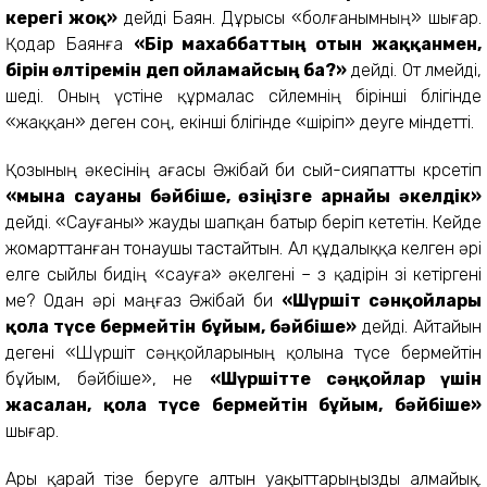
керегі жоқ»
дейді Баян. Дұрысы «болғанымның» шығар.
Қодар Баянға
«Бір махаббаттың отын жаққанмен,
бірін өлтіремін деп ойламайсың ба?»
дейді. От өлмейді,
өшеді. Оның үстіне құрмалас сөйлемнің бірінші бөлігінде
«жаққан» деген соң, екінші бөлігінде «өшіріп» деуге міндетті.
Қозының әкесінің ағасы Әжібай би сый-сияпатты көрсетіп
«мына сауғаны бәйбіше, өзіңізге арнайы әкелдік»
дейді. «Сауғаны» жауды шапқан батыр беріп кететін. Кейде
жомарттанған тонаушы тастайтын. Ал құдалыққа келген әрі
елге сыйлы бидің «сауға» әкелгені – өз қадірін өзі кетіргені
ме? Одан әрі маңғаз Әжібай би
«Шүршіт сәнқойлары
қолға түсе бермейтін бұйым, бәйбіше»
дейді. Айтайын
дегені «Шүршіт сәңқойларының қолына түсе бермейтін
бұйым, бәйбіше», не
«Шүршітте сәңқойлар үшін
жасалған, қолға түсе бермейтін бұйым, бәйбіше»
шығар.
Ары қарай тізе беруге алтын уақыттарыңызды алмайық.