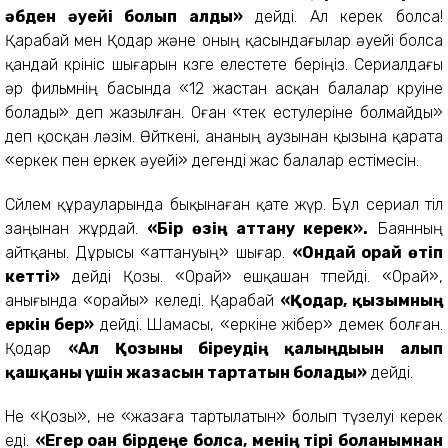
әбден әуейі болып алды»
дейді. Ал керек болса!
Қарабай мен Қодар және оның қасындағылар әуейі болса
қандай көрініс шығарын көзге елестете беріңіз. Сериалдағы
әр фильмнің басында «12 жастан асқан балалар көруіне
болады» деп жазылған. Оған «тек естулеріне болмайды»
деп қосқан ләзім. Өйткені, ананың аузынан қызына қарата
«еркек пен еркек әуейі» дегенді жас балалар естімесін.
Сөйлем құрауларында бықынаған қате жүр. Бұл сериал тіл
заңынан жұрдай.
«Бір өзің аттану керек».
Баянның
айтқаны. Дұрысы «аттануың» шығар.
«Ондай орай өтіп
кетті»
дейді Қозы. «Орай» ешқашан өтпейді. «Орай»,
анығында «орайы» келеді. Қарабай
«Қодар, қызымның
еркін бер»
дейді. Шамасы, «еркіне жібер» демек болған.
Қодар
«Ал Қозыны біреудің қалыңдығын алып
қашқаны үшін жазасын тартатын болады»
дейді.
Не «Қозы», не «жазаға тартылатын» болып түзелуі керек
еді.
«Егер оған бірдеңе болса, менің тірі болғанымнан