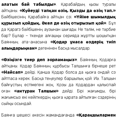
алатын бай табылды»
. Қарабайдың қызы туралы
айтқаны.
«Күйеуді тапқан өзің. Қызды да өзің тап.»
Бәйбішесінің Қарабайға айтқан сөзі.
«Үйіне шымылдық
құрғызып қойдық. Әкел де өзің отырғызып қой»
. Бұл
да Қарагөз бәйбішенің аузынан шығады. Не тәлім, не тәрбие
бар? Бұлар – өткенде алғашқы серияда жұртты шошытқан
Баянның ата-анасына
«Қодар ұнаса өздерің тиіп
алыңдарыңнан»
дегенінен басқа мысалдар.
«Өзіңізге тиер деп зорламаңыз»
. Баянның Қодарға
айтқаны. Қодар Баянның құрбысы Талшынға бірнеше рет
«Найсап»
дейді. Қанша Қодар болса да қызға ондай сөз
айтпаса керек. Басқа теңеулер баршылық қой. Иә. Талшын
байғұстың естімегені жоқ. Қозы да Қодардан қалыспай
оған
«антұрған Талшын»
дейді. Бірі жағымды, бірі
жағымсыз екі кейіпкердің қызға қарата айтылған сөздерінің
сыйқы осындай.
Баянға шешесі әкесін жамандағанда
«Қарақшылармен