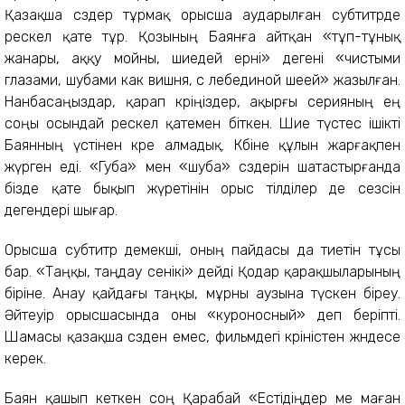
Қазақша сөздер тұрмақ орысша аударылған субтитрде
өрескел қате тұр. Қозының Баянға айтқан «тұп-тұнық
жанары, аққу мойны, шиедей ерні» дегені «чистыми
глазами, шубами как вишня, с лебединой шеей» жазылған.
Нанбасаңыздар, қарап көріңіздер, ақырғы серияның ең
соңы осындай өрескел қатемен біткен. Шие түстес ішікті
Баянның үстінен көре алмадық. Көбіне құлын жарғақпен
жүрген еді. «Губа» мен «шуба» сөздерін шатастырғанда
бізде қате бықып жүретінін орыс тілділер де сезсін
дегендері шығар.
Орысша субтитр демекші, оның пайдасы да тиетін тұсы
бар. «Таңқы, таңдау сенікі» дейді Қодар қарақшыларының
біріне. Анау қайдағы таңқы, мұрны аузына түскен біреу.
Әйтеуір орысшасында оны «куроносный» деп беріпті.
Шамасы қазақша сөзден емес, фильмдегі көріністен жөндесе
керек.
Баян қашып кеткен соң Қарабай «Естідіңдер ме маған