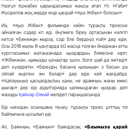
Назгүл Қожабек қарындасымыз жақсы атап өтті. «Ғабит
Мүсірепов жоқ жерде енді қандай «Қыз Жібек» болсын».
Иә, «Қыз Жібек» фильмінде кейін тұрақты тіркеске
айналған сөздер көп еді. Әңгімеге біреу ортасынан килігіп
кетсе «Бекежан мырза, сөзді бөле бердіңіз ғой» дер едік.
Осы 2018 жылы 8 қаңтарда 60 жасқа толған Әндіржан атты
курстасымыз жатақханада қыздардың бөлмесіне кіріп:
«Жібекжан, қымызды қонақтар ішсін, бізге шай да жетеді»
деп күлдіретін. «Біреудің басына қызыққан өз басын да
ойлай жүргені жөн болар» дер едік кей жағдайда.
«Қалауыңыз қасқалдақтың қаны, не адамның жаны емес
шығар» дер еді аудиторияда қалжыңдаған қыздар, деп
жазады
Қайнар Олжай
желідегі парақшасында.
Бір кинодан осыншама теңеу, тұрақты тіркес ұлттық тіл
байлығына қосылып еді.
Ал, Баянның «Баянын» баяндасақ:
«Бағымызға қарай