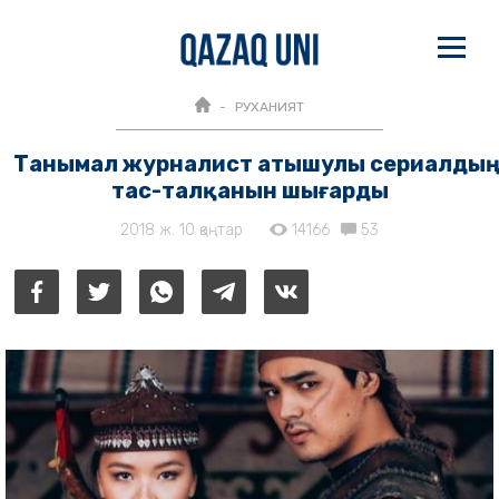
РУХАНИЯТ
Танымал журналист атышулы сериалдың
тас-талқанын шығарды
2018 ж. 10 қаңтар
14166
53