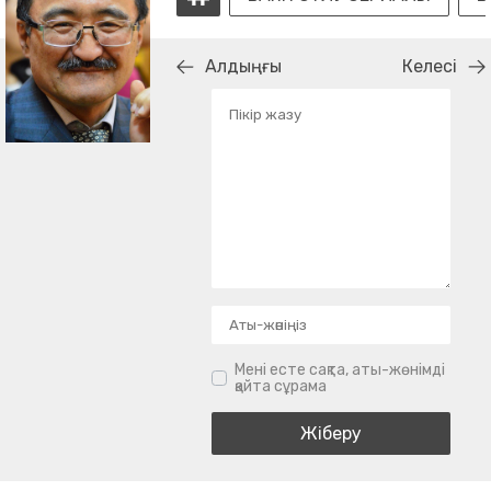
Алдыңғы
Келесі
Мені есте сақта, аты-жөнімді
қайта сұрама