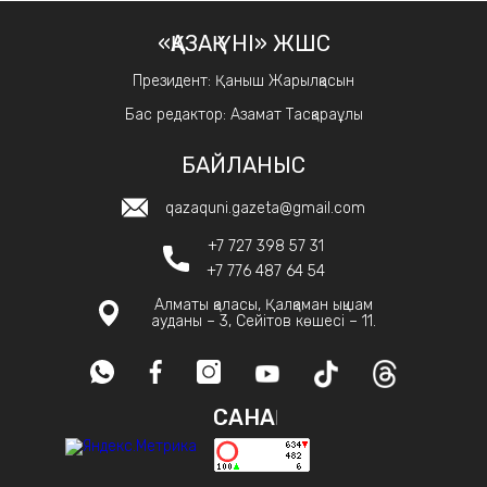
«ҚАЗАҚ ҮНІ» ЖШС
Президент: Қаныш Жарылқасын
Бас редактор: Азамат Тасқараұлы
БАЙЛАНЫС
qazaquni.gazeta@gmail.com
+7 727 398 57 31
+7 776 487 64 54
Алматы қаласы, Қалқаман ықшам
ауданы – 3, Сейітов көшесі – 11.
САНАҚ