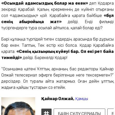
«Осындай адамсыздық болар ма екен»
деп Қодарға
зекіреді Қарабай. Қалың көрерменнің де күйініп отырғаны
сол «адамсыздық» қой. Қарабайға қарата бәйбіше
«бұл
сенің абыройыңа жат»
дейді. Енді фильмді
түсіргендерге тура осылай айтылса, қалай болар еді?
Бәрі құлаққа түрпідей тиген сөздердің арасында бір дұрысы
бар екен. Таптық. Тек естір кісі болса. Қодар Қарабайға
қарата:
«Сенің қызыңның күйеуі бар. Ол екі рет байға
тимейді»
дейді. Бәрекелді Қодар!
“Осыншама қатені Ұлттық арнаның бас редакторы Қайнар
Олжай телесериал эфирге берілгенше неге тексермеген?”
дерсіздер. Ол туралы айта жатармыз. Оған дейін ұлттық
жадыға қайшы тұстарын сөз етейік.
Қайнар Олжай,
Қамшы
БАЯН СҰЛУ СЕРИАЛЫ
Б