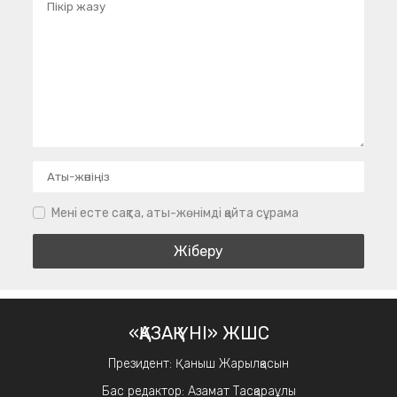
Мені есте сақта, аты-жөнімді қайта сұрама
«ҚАЗАҚ ҮНІ» ЖШС
Президент: Қаныш Жарылқасын
Бас редактор: Азамат Тасқараұлы