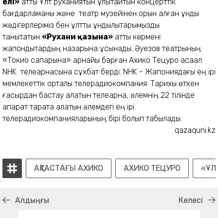
елі»
атты Ұлт руханиятын ұлықтайтын концерттік
бағдарламаны және театр музейінен орын алған құнды
жәдігерлеріміз бен ұлттық құндылықтарымызды
танытатын
«Рухани қазына»
атты көрмені
жапондықтардың назарына ұсынады. Әуезов театрының
«Токио сапарына» арнайы барған Ахико Тецуро ақсақал
NHK телеарнасына сұхбат берді. NHK - Жапониядағы ең ірі
мемлекеттік орталық телерадиокомпания. Тариxы өткен
ғасырдан бастау алатын телеарна, әлемнің 22 тілінде
ақпарат тарата алатын әлемдегі ең ірі
телерадиокомпанияларының бірі болып табылады.
qazaquni.kz
АҚТАСТАҒЫ АХИКО
АХИКО ТЕЦУРО
«ҰЛ
Алдыңғы
Келесі