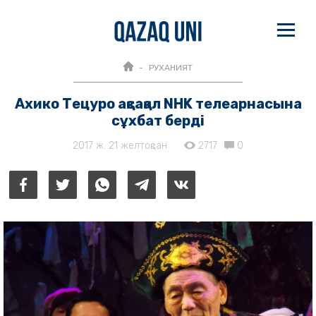
РУХАНИЯТ
Аxико Тецуро ақсақал NHK телеарнасына
сұxбат берді
2017 ж. 21 желтоқсан
2717
0