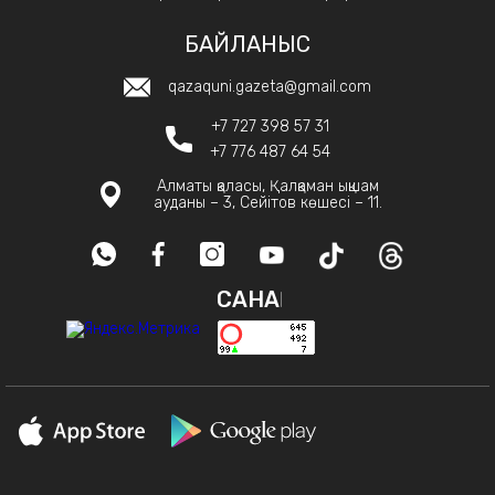
БАЙЛАНЫС
qazaquni.gazeta@gmail.com
+7 727 398 57 31
+7 776 487 64 54
Алматы қаласы, Қалқаман ықшам
ауданы – 3, Сейітов көшесі – 11.
САНАҚ