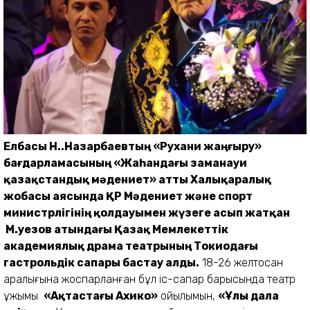
Елбасы Н.Ә.Назарбаевтың «Рухани жаңғыру»
бағдарламасының «Жаһандағы заманауи
қазақстандық мәдениет» атты Халықаралық
жобасы аясында ҚР Мәдениет және спорт
министрлігінің қолдауымен жүзеге асып жатқан
М.Әуезов атындағы Қазақ Мемлекеттік
академиялық драма театрының Токиодағы
гастрольдік сапары бастау алды.
18-26 желтоқсан
аралығына жоспарланған бұл іс-сапар барысында театр
ұжымы
«Ақтастағы Ахико»
қойылымын,
«Ұлы дала