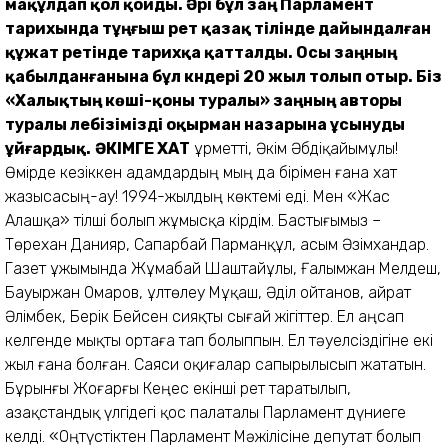
мақұлдап қол қойды. Әрі бұл заң Парламент
тарихында тұңғыш рет қазақ тілінде дайындалған
құжат ретінде тарихқа қатталды. Осы заңның
қабылданғанына бұл күндері 20 жыл толып отыр. Біз
«Халықтың көші-қоны туралы» заңның авторы
туралы лебізімізді оқырман назарына ұсынуды
ұйғардық.
ӘКІМГЕ ХАТ
Құрметті, Әкім Әбдіқайымұлы!
Өмірде кезіккен адамдардың мың да бірімен ғана хат
жазысасың-ау! 1994-жылдың көктемі еді. Мен «Жас
Алашқа» тілші болып жұмысқа кірдім. Бастығымыз –
Төрехан Данияр, Сапарбай Парманқұл, Қасым Әзімхандар.
Газет ұжымында Жұмабай Шаштайұлы, Ғалымжан Мелдеш,
Бауыржан Омаров, Құлтөлеу Мұқаш, Әділ Қойтанов, Қайрат
Әлімбек, Берік Бейсен сияқты сығай жігіттер. Ел аңсап
келгенде мықты ортаға тап болыппын. Ел тәуелсіздігіне екі
жыл ғана болған. Саяси оқиғалар сапырылысып жататын.
Бұрынғы Жоғарғы Кеңес екінші рет таратылып,
Қазақстандық үлгідегі қос палаталы Парламент дүниеге
келді. «Оңтүстіктен Парламент Мәжілісіне депутат болып