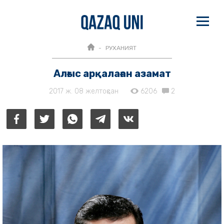
РУХАНИЯТ
Алғыс арқалаған азамат
2017 ж. 08 желтоқсан
6206
2