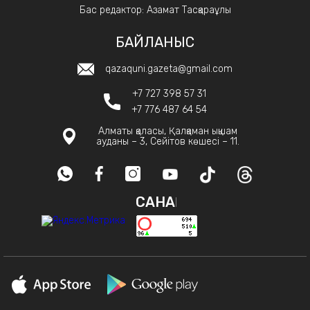
Бас редактор: Азамат Тасқараұлы
БАЙЛАНЫС
qazaquni.gazeta@gmail.com
+7 727 398 57 31
+7 776 487 64 54
Алматы қаласы, Қалқаман ықшам
ауданы – 3, Сейітов көшесі – 11.
САНАҚ