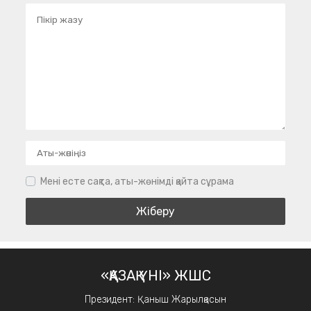
Мені есте сақта, аты-жөнімді қайта сұрама
«ҚАЗАҚ ҮНІ» ЖШС
Президент: Қаныш Жарылқасын