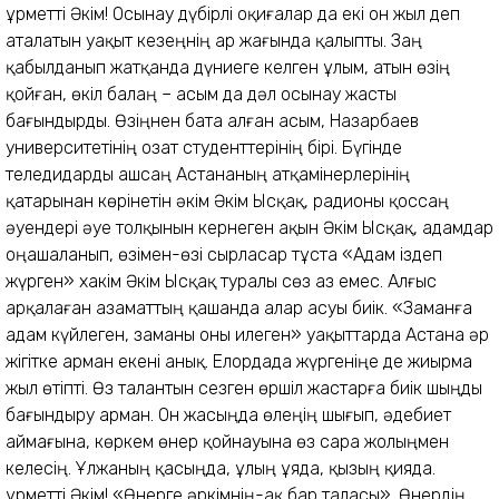
Құрметті Әкім! Осынау дүбірлі оқиғалар да екі он жыл деп
аталатын уақыт кезеңнің ар жағында қалыпты. Заң
қабылданып жатқанда дүниеге келген ұлым, атын өзің
қойған, өкіл балаң – Қасым да дәл осынау жасты
бағындырды. Өзіңнен бата алған Қасым, Назарбаев
университетінің озат студенттерінің бірі. Бүгінде
теледидарды ашсаң Астананың атқамінерлерінің
қатарынан көрінетін әкім Әкім Ысқақ, радионы қоссаң
әуендері әуе толқынын кернеген ақын Әкім Ысқақ, адамдар
оңашаланып, өзімен-өзі сырласар тұста «Адам іздеп
жүрген» хакім Әкім Ысқақ туралы сөз аз емес. Алғыс
арқалаған азаматтың қашанда алар асуы биік. «Заманға
адам күйлеген, заманы оны илеген» уақыттарда Астана әр
жігітке арман екені анық. Елордада жүргеніңе де жиырма
жыл өтіпті. Өз талантын сезген өршіл жастарға биік шыңды
бағындыру арман. Он жасыңда өлеңің шығып, әдебиет
аймағына, көркем өнер қойнауына өз сара жолыңмен
келесің. Ұлжаның қасыңда, ұлың ұяда, қызың қияда.
Құрметті Әкім! «Өнерге әркімнің-ақ бар таласы». Өнердің