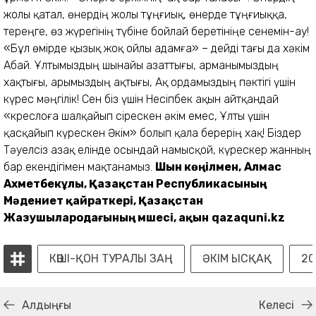
жолы қатал, өнердің жолы тұңғиық, өнерде тұңғиыққа,
тереңге, өз жүрегінің түбіне бойлай беретініңе сенемін-ау!
«Бұл өмірде қызық жоқ ойлы адамға» – дейді тағы да хәкім
Абай. Ұлтымыздың шынайы азаттығы, арманымыздың
хақтығы, арымыздың ақтығы, Ақ ордамыздың пәктігі үшін
күрес мәңгілік! Сен біз үшін Несіпбек ақын айтқандай
«креслоға шалқайып сірескен әкім емес, Ұлты үшін
қасқайып күрескен Әкім» болып қала берерің хақ! Біздер
Тәуелсіз Қазақ елінде осындай намысқой, күрескер жанның
бар екендігімен мақтанамыз.
Шын көңілмен,
Алмас
Ахметбекұлы,
Қазақстан Республикасының
Мәдениет қайраткері,
Қазақстан
Жазушылар
одағының мүшесі, ақын
qazaquni.kz
КӨШІ-ҚОН ТУРАЛЫ ЗАҢ
ӘКІМ ЫСҚАҚ
2
Алдыңғы
Келесі