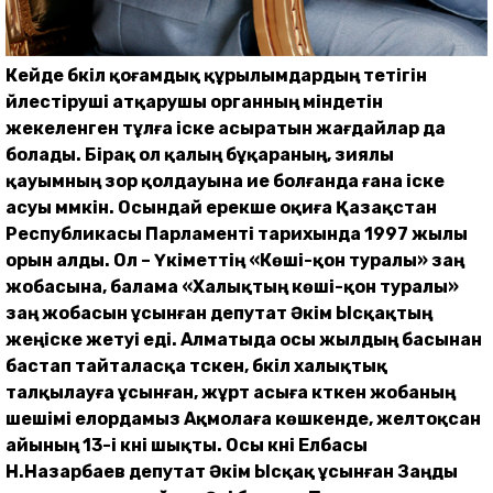
Кейде бүкіл қоғамдық құрылымдардың тетігін
үйлестіруші атқарушы органның міндетін
жекеленген тұлға іске асыратын жағдайлар да
болады. Бірақ ол қалың бұқараның, зиялы
қауымның зор қолдауына ие болғанда ғана іске
асуы мүмкін. Осындай ерекше оқиға Қазақстан
Республикасы Парламенті тарихында 1997 жылы
орын алды. Ол ­– Үкіметтің «Көші-қон туралы» заң
жобасына, балама «Халықтың көші-қон туралы»
заң жобасын ұсынған депутат Әкім Ысқақтың
жеңіске жетуі еді. Алматыда осы жылдың басынан
бастап тайталасқа түскен, бүкіл халықтық
талқылауға ұсынған, жұрт асыға күткен жобаның
шешімі елордамыз Ақмолаға көшкенде, желтоқсан
айының 13-і күні шықты. Осы күні Елбасы
Н.Назарбаев депутат Әкім Ысқақ ұсынған Заңды