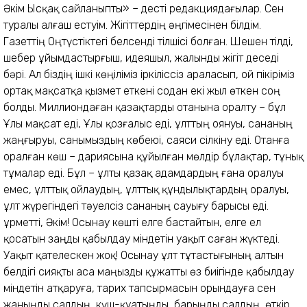
Әкім Ысқақ сайланыпты» – десті редакциядағылар. Сен
туралы алғаш естуім. Жігіттердің әңгімесінен білдім.
Газеттің Оңтүстіктегі белсенді тілшісі болған. Шешен тілді,
шебер ұйымдастырғыш, идеяшыл, жалынды жігіт деседі
бәрі. Ал біздің ішкі көңіліміз іркіліссіз араласып, ой пікіріміз
ортақ мақсатқа қызмет еткені содан екі жыл өткен соң
болды. Миллиондаған қазақтарды отанына оралту – бұл
Ұлы мақсат еді, Ұлы қозғалыс еді, ұлттың оянуы, сананың
жаңғыруы, санымыздың көбеюі, саяси сілкіну еді. Отанға
оралған көш – дариясына құйылған мөлдір бұлақтар, тұнық
тұмалар еді. Бұл – ұлты қазақ адамдардың ғана оралуы
емес, ұлттық ойлаудың, ұлттық құндылықтардың оралуы,
ұлт жүрегіндегі тәуелсіз сананың сауығу барысы еді.
Құрметті, Әкім! Осынау көшті елге бастайтын, елге ел
қосатын заңды қабылдау міндетін уақыт саған жүктеді.
Уақыт қателескен жоқ! Осынау ұлт тұтастығының алтын
белдігі сияқты аса маңызды құжатты өз биігінде қабылдау
міндетін атқаруға, тарих тапсырмасын орындауға сен
жаныңды салдың, күш-қуатыңды, барыңды салдың, өткір