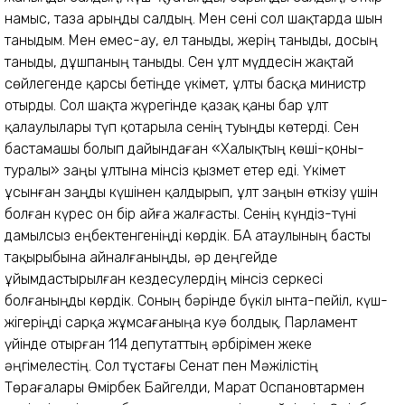
намыс, таза арыңды салдың. Мен сені сол шақтарда шын
таныдым. Мен емес-ау, ел таныды, жерің таныды, досың
таныды, дұшпаның таныды. Сен ұлт мүддесін жақтай
сөйлегенде қарсы бетіңде үкімет, ұлты басқа министр
отырды. Сол шақта жүрегінде қазақ қаны бар ұлт
қалаулылары түп қотарыла сенің туыңды көтерді. Сен
бастамашы болып дайындаған «Халықтың көші-қоны-
туралы» заңы ұлтына мінсіз қызмет етер еді. Үкімет
ұсынған заңды күшінен қалдырып, ұлт заңын өткізу үшін
болған күрес он бір айға жалғасты. Сенің күндіз-түні
дамылсыз еңбектенгеніңді көрдік. БАҚ атаулының басты
тақырыбына айналғаныңды, әр деңгейде
ұйымдастырылған кездесулердің мінсіз серкесі
болғаныңды көрдік. Соның бәрінде бүкіл ынта-пейіл, күш-
жігеріңді сарқа жұмсағаныңа куә болдық. Парламент
үйінде отырған 114 депутаттың әрбірімен жеке
әңгімелестің. Сол тұстағы Сенат пен Мәжілістің
Төрағалары Өмірбек Байгелди, Марат Оспановтармен