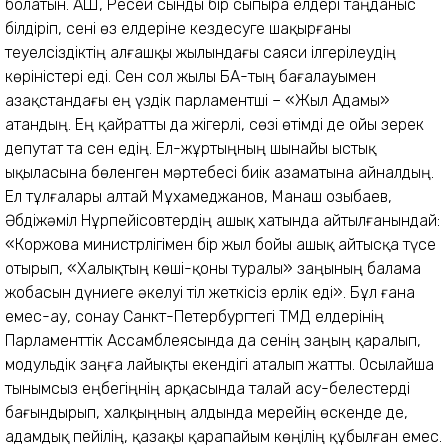
болатын. АҚШ, Ресей сынды бір сыпыра елдері таңданыс
білдіріп, сені өз елдеріне кездесуге шақырғаны
теуелсіздіктің алғашқы жылындағы саяси ілгерілеудің
көріністері еді. Сен сол жылы БАҚ-тың бағалауымен
Қазақстандағы ең үздік парламентші – «Жыл Адамы»
атандың. Ең қайратты да жігерлі, сөзі өтімді де ойы зерек
депутат та сен едің. Ел-жұртыңның шынайы ыстық
ықыласына бөленген мәртебесі биік азаматына айналдың.
Ел тұлғалары Қалтай Мұхамеджанов, Манаш Қозыбаев,
Әбдіжәміл Нұрпейісовтердің ашық хатында айтылғанындай:
«Коржова министрлігімен бір жыл бойы ашық айтысқа түсе
отырып, «Халықтың көші-қоны туралы» заңының балама
жобасын дүниеге әкелуі тіл жеткісіз ерлік еді». Бұл ғана
емес-ау, сонау Санкт-Петербургтегі ТМД елдерінің
Парламенттік Ассамблеясында да сенің заңың қаралып,
модульдік заңға лайықты екендігі аталып жатты. Осылайша
тынымсыз еңбегіңнің арқасында талай асу-белестерді
бағындырып, халқыңның алдында мерейің өскенде де,
адамдық пейілің, қазақы қарапайым көңілің құбылған емес.