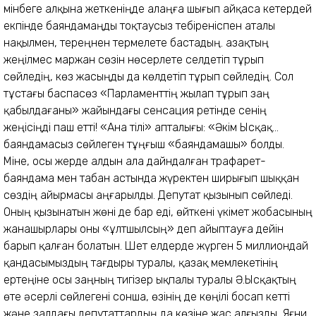
мінбеге алқына жеткеніңде алаңға шығып айқаса кетердей
екпінде баяндамаңды тоқтаусыз тебіреніспен аталы
нақылмен, тереңнен термелете бастадың. Қазақтың
жеңілмес маржан сөзін нөсерлете селдетіп тұрып
сөйледің, көз жасыңды да көлдетіп тұрып сөйледің. Сол
тұстағы баспасөз «Парламенттің жылап тұрып заң
қабылдағаны» жайындағы сенсация ретінде сенің
жеңісіңді паш етті! «Ана тілі» апталығы: «Әкім Ысқақ...
баяндамасыз сөйлеген тұңғыш «баяндамашы» болды.
Міне, осы жерде алдын ала дайндалған трафарет-
баяндама мен табан астында жүректен ширығып шыққан
сөздің айырмасы аңғарылды. Депутат қызынып сөйледі.
Оның қызынатын жөні де бар еді, өйткені үкімет жобасының
жанашырлары оны «ұлтшылсың» деп айыптауға дейін
барып қалған болатын. Шет елдерде жүрген 5 миллиондай
қандасымыздың тағдыры туралы, қазақ мемлекетінің
ертеңіне осы заңның тигізер ықпалы туралы Ә.Ысқақтың
өте әсерлі сөйлегені сонша, өзінің де көңілі босап кетті
және залдағы депутаттардың да көзіне жас алғызды. Яғни,