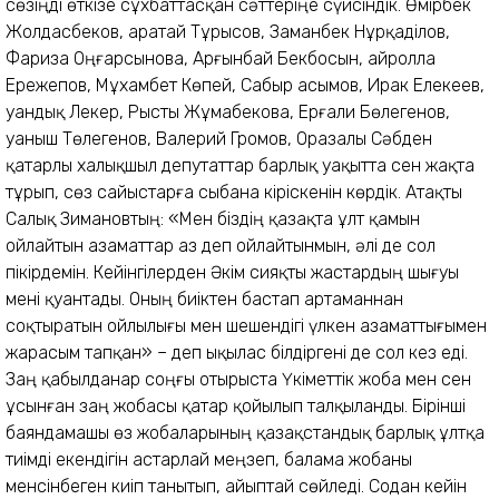
сөзіңді өткізе сұхбаттасқан сәттеріңе сүйсіндік. Өмірбек
Жолдасбеков, Қаратай Тұрысов, Заманбек Нұрқаділов,
Фариза Оңғарсынова, Арғынбай Бекбосын, Қайролла
Ережепов, Мұхамбет Көпей, Сабыр Қасымов, Ирак Елекеев,
Қуандық Лекер, Рысты Жұмабекова, Ерғали Бөлегенов,
Қуаныш Төлегенов, Валерий Громов, Оразалы Сәбден
қатарлы халықшыл депутаттар барлық уақытта сен жақта
тұрып, сөз сайыстарға сыбана кіріскенін көрдік. Атақты
Салық Зимановтың: «Мен біздің қазақта ұлт қамын
ойлайтын азаматтар аз деп ойлайтынмын, әлі де сол
пікірдемін. Кейінгілерден Әкім сияқты жастардың шығуы
мені қуантады. Оның биіктен бастап артаманнан
соқтыратын ойлылығы мен шешендігі үлкен азаматтығымен
жарасым тапқан» – деп ықылас білдіргені де сол кез еді.
Заң қабылданар соңғы отырыста Үкіметтік жоба мен сен
ұсынған заң жобасы қатар қойылып талқыланды. Бірінші
баяндамашы өз жобаларының қазақстандық барлық ұлтқа
тиімді екендігін астарлай меңзеп, балама жобаны
менсінбеген киіп танытып, айыптай сөйледі. Содан кейін