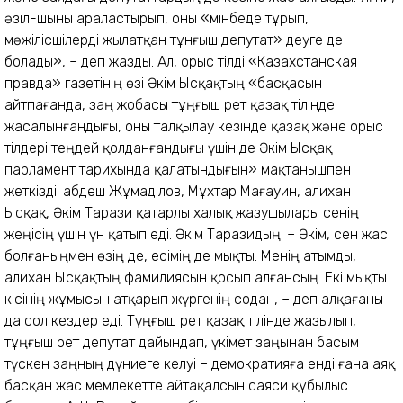
әзіл-шыны араластырып, оны «мінбеде тұрып,
мәжілісшілерді жылатқан тұнғыш депутат» деуге де
болады», – деп жазды. Ал, орыс тілді «Казахстанская
правда» газетінің өзі Әкім Ысқақтың «басқасын
айтпағанда, заң жобасы тұңғыш рет қазақ тілінде
жасалынғандығы, оны талқылау кезінде қазақ және орыс
тілдері теңдей қолданғандығы үшін де Әкім Ысқақ
парламент тарихында қалатындығын» мақтанышпен
жеткізді. Қабдеш Жұмаділов, Мұхтар Мағауин, Қалихан
Ысқақ, Әкім Тарази қатарлы халық жазушылары сенің
жеңісің үшін үн қатып еді. Әкім Таразидың: – Әкім, сен жас
болғаныңмен өзің де, есімің де мықты. Менің атымды,
Қалихан Ысқақтың фамилиясын қосып алғансың. Екі мықты
кісінің жұмысын атқарып жүргенің содан, – деп алқағаны
да сол кездер еді. Түңғыш рет қазақ тілінде жазылып,
тұңғыш рет депутат дайындап, үкімет заңынан басым
түскен заңның дүниеге келуі – демократияға енді ғана аяқ
басқан жас мемлекетте айтақалсын саяси құбылыс