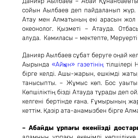
Данияр Ақылбаев – Абай Құнанбаевтың 
сойын Ақылбаев деп пайдаланып жүр. Б
Ақтау мен Алматының екі арасын жол 
океонолог. Қызметі – Ақтауда. Отба
алуда. Кәмиласы – мектепте, Меруерті 
Данияр Ақылбаев сұқбат бе­руге оңай кел
Ақырында
«Айқын» газетінің
тілшілері 
бірге келді. Ашық-жарқын, ешкімді жат
танысыпты. – Жұмыс көп. Бос уақыты
Көпшіліктің бізді Ақтауда тұрады деп 
келгені бертінде ғана. Ғұмырының жар­
кеттім. Қазір ата-анамызбен бірге Ал
– Абайдың ұрпағы екеніңізді достар
адамның ұрпағы екенімді көпшілікке 