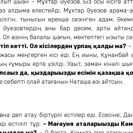
алып шыққан – Мұхтар Әуезов. Біз осы кісіге қ
көз алдыма елестейді. Мұхтар Әуезов қарама
­шілігін, тынысын ерекше сезінген адам. Әк
 Әуезовтердің қаны бар десем, артық айт­қ
Ол өзінің балалық шағын, мектептегі қы­зықты 
тіп кетті. Ол кісілерден ұрпақ қалды ма?
– 
 жақсы меңгерген кісі еді. Ең қиыны, Құнанбай
ң ғұмыры ерте үзілді. Уақыт, заман кінәлі шыға
болсаңыз да, қыздарыңыздың есімін қазақша 
е себепті олай атағанын Наташа өзі айтсын.
овна деп атау біртүрлі естілер еді. Есесіне, 
ді естіліп тұр.
– Мағауия аталарыңыздың Кәм
ыңыздар ма?
– О баста, Кәмила деп атағанымы