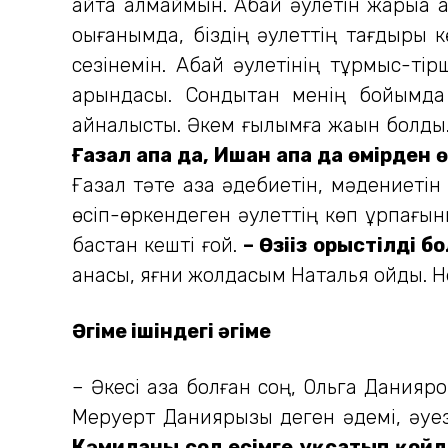
айта алмаймын. Абай әулетін жарыққа 
оқығанымда, біздің әулеттің тағдыры 
сезінемін. Абай әулетінің тұрмыс-тір
қарындасы. Сондықтан менің бойымда
айналысты. Әкем ғылымға жақын болды. 
Ғазал апа да, Ишан апа да өмірден ө
Ғазал тәте қазақ әдебиетін, мәдениетін
өсіп-өркендеген әулеттің көп ұрпағыны
бастан кешті ғой.
– Өзіңіз орыстілді 
анасы, яғни жолдасым Наталья қойды. Н
Әңгіме ішіндегі әңгіме
– Әкесі қазақ болған соң, Ольга Данияр
Меруерт Даниярқызы деген әдемі, әуез
Кәмиланы сол есімге ұқсатып қойд