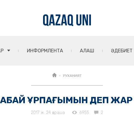
АР
ИНФОРМЛЕНТА
АЛАШ
ӘДЕБИЕТ
РУХАНИЯТ
: АБАЙ ҰРПАҒЫМЫН ДЕП ЖАР
2017 ж. 24 қараша
6955
2