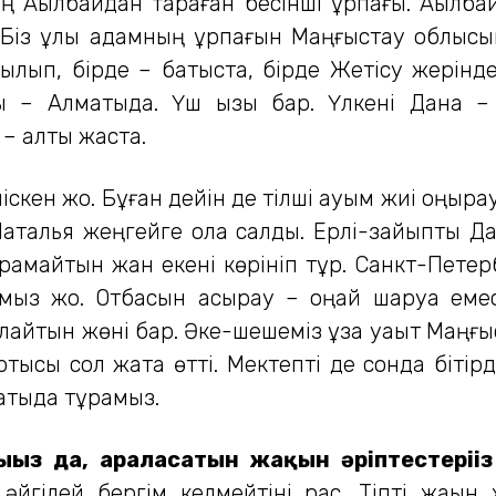
Ақылбайдан тараған бесінші ұрпағы. Ақылбай
із ұлы адамның ұрпағын Маңғыстау облысынан 
қылып, бірде – батыста, бірде Жетісу жерін
сы – Алматыда. Үш қызы бар. Үлкені Дана –
– алты жаста.
іскен жоқ. Бұған дейін де тілші қауым жиі қоңыр
Наталья жең­гейге қолқа салды. Ерлі-зайып­ты 
ыр­қамайтын жан екені көрініп тұр. Санкт-Петер
мыз жоқ. Отбасын асырау – оңай шаруа емес,
ойлайтын жөні бар. Әке-шешеміз ұзақ уақыт Маң
тысы сол жақта өтті. Мектепті де сонда бітірд
матыда тұрамыз.
ыңыз да, араласатын жақын әріптестеріңіз
әйгілей бергім келмейтіні рас. Тіпті жақы