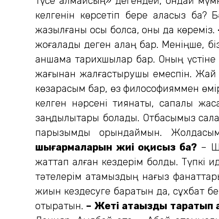
түсе алмайсың» дегендей, ондай мүмк
кел­генін көрсетіп бере аласыз ба? 
жазылғаны осы болса, оны да көреміз.
жоғалады деген алаң бар. Меніңше, бі
қаншама тарихшылар бар. Оның үстіне 
жағынан жалғас­тырушы емеспін. Жай 
көз­қарасым бар, өз философияммен өм
келген нәрсені тиянақты, сапалы жас
заңдылықтары болады. Отбасымыз салау
парызымды орындаймын. Жолдасым
шығармаларын жиі оқисыз ба?
– Шы
жаттап алған кездерім болды. Түпкі и
тәтелерім атамыздың нағыз фанат­тары
жиын кездесуге баратын да, сұхбат бе
отыратын.
– Жеті атаңызды таратып