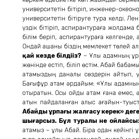
университетін бітіріп, инженер-океон
университетін бітіруге тура келді. Ле
үздік бітіріп, аспирантураға жолдама 
білім беріп, аспирантураға келгенде,
Ондай ақшаны біздің мемлекет төлей ал
қай кезде білдіңіз?
– Ұлы адамның ұрпа
жөнінде естіп, біліп өстім. Абай баба
атамыздың даналық сөздерін айтып, 
Бағыфұр атам әрдайым: «Ұлы адамның ұ
отыратын. Осы ойды атам ғана емес, ә
атын пайдаланған алыс ағайын-туыст
Абайдың ұрпағы жалғасу керек» деген 
шығарсыз. Бұл туралы не ойлайсыз
атамыз – ұлы Абай. Бірақ одан кейінгі