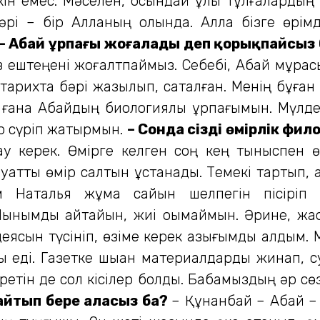
ін емес. Мәселен, осындай ұлы тұлғалардың
Бәрі – бір Алланың қолында. Алла бізге өрі
– Абай ұрпағы жоғалады деп қорық­пайсыз
з ештеңені жоғалтпаймыз. Себебі, Абай мұрас
тарихта бәрі жазылып, сақталған. Менің бұған 
ғана Абайдың биологиялық ұрпағымын. Мүлдем
ір сүріп жатырмын.
– Сонда сіздің өмірлік фи
ау керек. Өмірге келген соң кең тыныспен ө
атты өмір салтын ұстанады. Темекі тартып, а
 Наталья жұма сайын шелпегін пісіріп
нымды айтайын, жиі оқымаймын. Әрине, жас к
деясын түсініп, өзіме керек азығымды алдым.
 еді. Газетке шыққан материалдарды жинап, су
ретін де сол кісілер болды. Бабамыздың әр сө
 айтып бере аласыз ба?
– Құнанбай – Абай – 