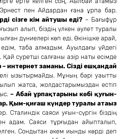
ірге ерте келген соң, Ақылбай атамыз
Эрнест пен Айдардан ғана ұрпақ бар.
ерді сізге кім айтушы еді?
– Бағыфұр
ғызып алып, біздің үлкен әулет туралы
лған дүниелері көп еді. Өкінішке қарай,
п едім, таба алмадым. Ауылдағы үйдегі
Қай суретші салғаны қазір нақты есімде
р – интернет заманы. Сізді ешқандай
лі қы­зықтырмайды. Мұның бәрі уақытты
азы­лып жатса, жолдастарымыздан естіп
рыс.
– Абай ұрпақтарының көбі қуғын-
лар. Қым-қиғаш күндер туралы атаңыз
. Сталиндік саяси қуғын-сүргін біздің
ген адам. Саяси тұрғыдан айыпталып,
ген. Сондықтан әкем қиындық көрді деп