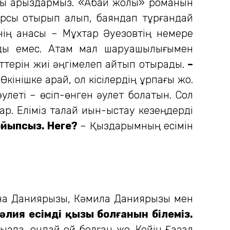
атты қарыздармыз. «Абай жолы» романын
-қарсы отырып алып, баяндап тұрғандай
емнің анасы – Мұхтар Әуезовтің немере
андық емес. Атам мал шаруашылығымен
сәттерін жиі әңгімелеп айтып отырады.
–
Өкінішке қарай, ол кісілердің ұрпағы жоқ.
 әулеті – өсіп-өнген әулет болатын. Сол
р. Еліміз талай қиын-қыстау кезеңдерді
қойыпсыз. Неге?
– Қыздарымның есімін
Дана Данияр­қызы, Кәмила Даниярқызы мен
әлия есімді қызы болғанын білеміз.
зда, ондай ой болған жоқ. Кейін Ғазал