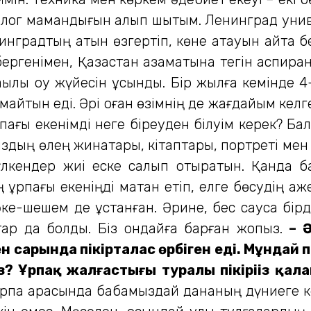
олог мамандығын алып шықтым. Ленинград униве
нинградтың атын өзгертіп, көне атауын қайта бе
бергенімен, Қазақстан азаматына тегін аспиран
 ақылы оқу жүйесін ұсынды. Бір жылға кемінде 
майтын еді. Әрі оған өзімнің де жағдайым келге
ғы екенімді неге біреуден білуім керек? Бала
мыздың өлең жинақтары, кітаптары, портреті ме
үлкендер жиі еске салып отыратын. Қанда ба
рпағы екеніңді мақтан етіп, елге бөсудің қаж
ке-шешем де ұстанған. Әрине, бес саусақ бірд
ар да болды. Біз ондайға барған жоқпыз.
– 
сарында пікірталас өрбіген еді. Мұндай пік
? Ұрпақ жалғастығы туралы пікіріңіз қала
 ұрпақ арасында бабамыздай дананың дүниеге кел