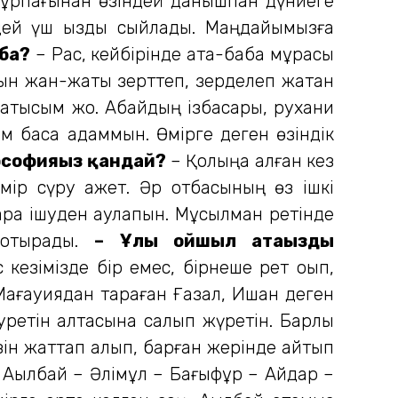
 ұрпағынан өзіндей да­нышпан дүниеге
мдей үш қызды сыйлады. Маңдайы­мызға
 ба?
– Рас, кейбірінде ата-баба мұрасы
ын жан-жақты зерттеп, зерделеп жатқан
қатысым жоқ. Абайдың ізбасары, рухани
 басқа адаммын. Өмірге деген өзіндік
лософияңыз қандай?
– Қолыңа алған кез
мір сүру қажет. Әр отбасының өз ішкі
рақ ішуден аулақпын. Мұсылман ретінде
 отырады.
– Ұлы ойшыл атаңыздың
езімізде бір емес, бірнеше рет оқып,
 Мағауиядан тараған Ғазал, Ишан деген
ретін қалтасына салып жүретін. Барлық
зін жаттап алып, барған жерінде айтып
Ақылбай – Әлімқұл – Бағыфұр – Айдар –