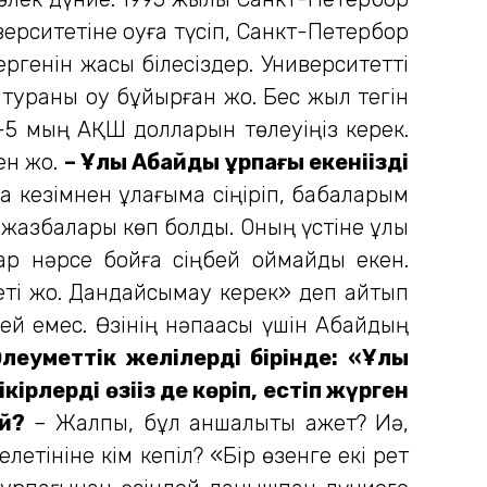
рситетіне оқуға түсіп, Санкт-Петербор
ргенін жақсы білесіздер. Университетті
тураны оқу бұйырған жоқ. Бес жыл тегін
4-5 мың АҚШ долларын төлеуіңіз керек.
н жоқ.
– Ұлы Абайдың ұрпағы екеніңізді
 кезімнен құлағыма сіңіріп, бабаларым
н жазбалары көп болды. Оның үстіне ұлы
р нәрсе бойға сіңбей қоймайды екен.
еті жоқ. Дандайсымау керек» деп айтып
ей емес. Өзінің нәпақасы үшін Абайдың
Әлеуметтік желілердің бірінде: «Ұлы
ірлерді өзіңіз де көріп, естіп жүрген
й?
– Жалпы, бұл қаншалықты қажет? Иә,
етініне кім кепіл? «Бір өзенге екі рет