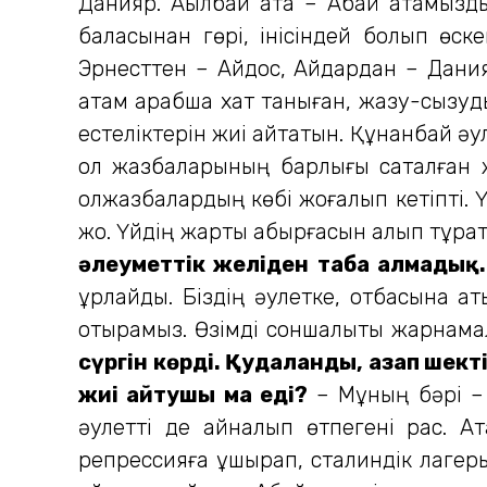
Данияр. Ақылбай ата – Абай атамызды
баласынан гөрі, інісіндей болып өс
Эрнесттен – Айдос, Айдардан – Дани
атам арабша хат таныған, жазу-сызуды
естеліктерін жиі айтатын. Құнанбай әул
ол жазбаларының барлығы сақталған жо
қолжазбалардың көбі жоғалып кетіпті. 
жоқ. Үйдің жарты қабырғасын алып тұра
әлеуметтік желіден таба алмадық
ұрлайды. Біздің әулетке, отбасына қа
оты­рамыз. Өзімді соншалықты жарна­
сүргін көрді. Қудаланды, азап шект
жиі айтушы ма еді?
– Мұның бәрі – 
әулетті де айналып өтпегені рас. А
репрессияға ұшырап, сталиндік лагерь