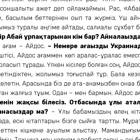
оншалықты қажет деп ойламаймын. Рас, «Аба
, басылым беттерінен оқып та жүрміз. Үш қа
ыз туралы әңгіме айтады, салиқалы сұхбат б
зір Абай ұрпақтарынан кім бар? Айналаңызд
е ағам – Айдос.
– Немере ағаңыздың Украина
іштісі, Айдос ағаммен көп аралас-құралас емес
асып тұрады. Үлкен кісілер болған соң, Айдос 
ін­діктен, жолымыз тоғыспай тұр. Бала кезім
иі келетін. Арасында біз де ата-анамызбен қонаққа
ған жалғыз тұқым. Одан – мен бармын. Айдос а
екенін жақсы білесіз. Отбасында ұлы атал
ланасыздар ма?
– Ұлы бабамыздың өлең кітапт
а, ескі кітаптарын бізге сыйға тартты. Мұрат
иеттен кішкене ауылым алыстау. Мамандығым
мін. Техника мен көркем әдебиет екеуі – екі 