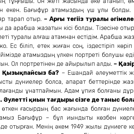
ң тұңғышы. Он жеті жасында әке атанып, өм
кен екен. Бағыфұр атамыздың үш ұлы болды. 
яр тарап отыр.
– Арғы тегіңіз туралы әңгімел
 да арабша жазатын кісі болды. Тізесіне отыр
еті туралы алғаш атамнан естідім. Арабша жазы
қ. Ес біліп, етек жиған соң, іздестіріп көрі
Үйімізде атамыздың үлкен портреті болушы еді. 
тын. Ол портретінен де айырылып қалдық.
– Қазі
. Қызықпайсыз ба?
– Ешқандай әлеуметтік же
тысты дүниелер болса, ақпарат беттерінде ж
малағанды ұнатпаймын. Адам құпия болғаны дұ
і. Әулеттің қиын тағдыры сізге де таныс бо
өткен ғасырдың бас жағында болған дүниелер
тамыз Бағыфұр – бұл қиындықты көзбен көр
де отырған. Менің әкем 1949 жылы дүниеге кел