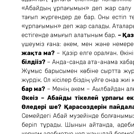
«Абайдың ұрпағымын» деп жар салу с
тағып жүргендер де бар. Оны естіп те
«ұрпағымын» деп жар салады. Аталарым
естігенде қамығып қалатыным бар.
– Қа
үшеуміз ғана: әкем, мен және немер
жақта ма?
– Қазір елге оралған. Өкін
білдіңіз?
– Анда-санда ата-анама хабарл
Жұмыс барысымен көбіне сыртта жүрет
жүрдік. Ол кісілер біздің үйге қонаққа ж
бар ма?
– Менің әкем – Ақылбайдан қал
Әкеңіз – Абайдың тікелей ұрпағы 
Өлеңдері ше? Қарасөздерін пайда
Семейдегі Абай музейінде болғанымызд
беріп тұрады. Шынын айтқанда, әдеб
көркем әдебиетке көп жақындай бермей