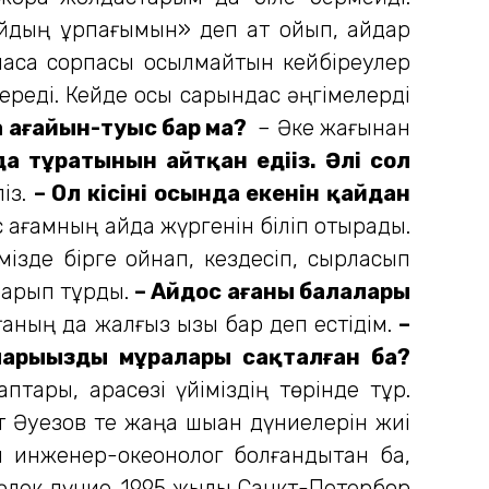
йдың ұрпағымын» деп ат қойып, айдар
йнаса сорпасы қосылмайтын кейбіреулер
ереді. Кейде осы сарындас әңгімелерді
а ағайын-туыс бар ма?
– Әке жағынан
да тұратынын айтқан едіңіз. Әлі сол
піз.
– Ол кісінің осында екенін қайдан
ағам­ның қайда жүргенін біліп отырады.
ізде бірге ойнап, кездесіп, сырласып
 барып тұрдық.
– Айдос ағаның балалары
ғаның да жалғыз қызы бар деп естідім.
–
а­рыңыздың мұралары сақталған ба?
ары, қарасөзі үйіміздің төрінде тұр.
 Әуезов те жаңа шыққан дүниелерін жиі
 инженер-океонолог болғандықтан ба,
бөлек дүние. 1995 жылы Санкт-Петербор