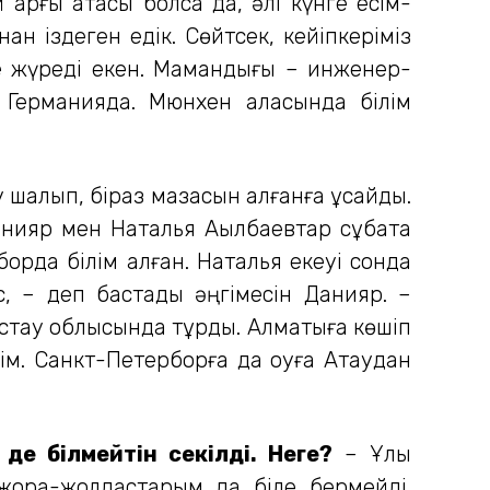
 арғы атасы болса да, әлі күнге есім-
іздеген едік. Сөйтсек, кейіп­­керіміз
де жүреді екен. Мамандығы – инженер-
 Германияда. Мюнхен қаласында білім
ау шалып, біраз мазасын алғанға ұқсайды.
Данияр мен Наталья Ақылбаевтар сұқбатқа
борда білім алған. Наталья екеуі сонда
 – деп бастады әңгіме­сін Данияр. –
ғыстау облысында тұрды. Алматыға көшіп
ім. Санкт-Петерборға да оқуға Ақтаудан
 де білмейтін секілді. Неге?
– Ұлы
н жора-жолдастарым да біле бермейді.