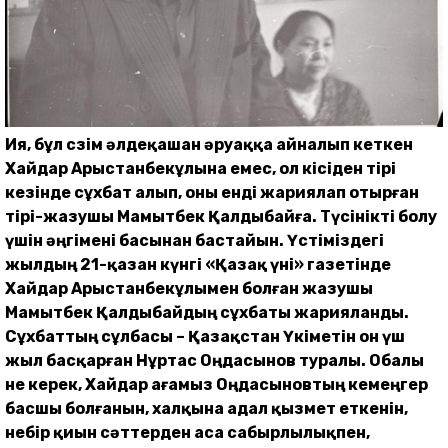
Ия, бұл сөзім әлдеқашан әруаққа айналып кеткен
Хайдар Арыстанбекұлына емес, ол кісіден тірі
кезінде сұхбат алып, оны енді жариялап отырған
тірі-жазушы Мамытбек Қалдыбайға.
Түсінікті болу
үшін әңгімені басынан бастайын. Үстіміздегі
жылдың 21-қазан күнгі «Қазақ үні» газетінде
Хайдар Арыстанбекұлымен болған жазушы
Мамытбек Қалдыбайдың сұхбаты жарияланды.
Сұхбаттың сұлбасы – Қазақстан Үкіметін он үш
жыл басқарған Нұртас Оңдасынов туралы. Обалы
не керек, Хайдар ағамыз Оңдасыновтың кемеңгер
басшы болғанын, халқына адал қызмет еткенін,
небір қиын сәттерден аса сабырлылықпен,