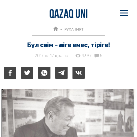
РУХАНИЯТ
Бұл сөзім – өліге емес, тіріге!
2017 ж. 17 қараша
4397
5