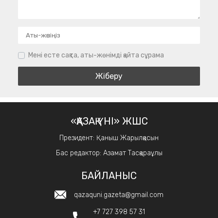
Мені есте сақта, аты-жөнімді қайта сұрама
«ҚАЗАҚ ҮНІ» ЖШС
Президент: Қаныш Жарылқасын
Бас редактор: Азамат Тасқараұлы
БАЙЛАНЫС
qazaquni.gazeta@gmail.com
+7 727 398 57 31