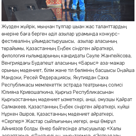
Жүзден жүйрік, мыңнан тұлпар шыққан жас таланттардың
өнеріне баға берген әділ қазылар құрамында конкурс-
фестивалінің ұйымдастырушысы, қазылар алқасының
төрайымы, Қазақстанның Еңбек сіңірген қайраткері,
филология ғылымдарының кандидаты Сәуле Жанпейісова,
Венгриядағы Будапешт қаласының «Барыс» қазақ-мажар
қорының мәдениет, білім және тіл бөлімінің басшысы Оңайша
Мандоки, Ресей Федерациясы, Якутиядан Саха
Республикасы мемлекеттік эстрада театрының солисі
Юлияна Кривошапкина, Қырғыз Республикасынан
Қырғызстанның мәдениет қызметкері, әнші, қомузшы Қайрат
Салмакеев, Қазақстанның Еңбек сіңірген қайраткері, күйші
Нұркен Әшіров, Қазақстанның мәдениет қайраткері,
«Серпер» Жастар сыйлығының иегері, әнші Өмірқұл
Айниязов болды. Өнер бәйгесінде қатысушылар «Халық
аспаптары», «Дәстүрлі ән, жыр-терме», «Эстрадалық