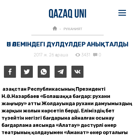
РУХАНИЯТ
ӘН ӘЛЕМІНДЕГІ ДҮЛДҮЛДЕР АНЫҚТАЛДЫ
2017 ж. 26 қараша
3431
0
Қазақстан Республикасының Президенті
Н.Ә.Назарбаев «Болашаққа бағдар: рухани
жаңғыру» атты Жолдауында рухани дамуымыздың
жарқын жолын көрсетіп берді. Еліміздің бет
түзейтін негізгі бағдарына айналған осынау
бағдарлама аясында «Алатау» дәстүрлі өнер
театрының қолдауымен «Аманат» өнер орталығы