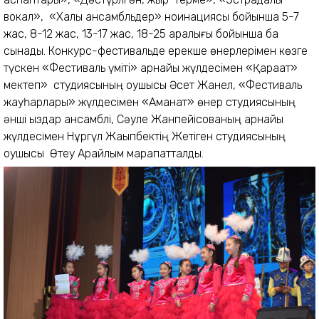
вокал», «Халық ансамбльдер» ноинациясы бойынша 5-7
жас, 8-12 жас, 13-17 жас, 18-25 аралығы бойынша бақ
сынады. Конкурс-фестивальде ерекше өнерлерімен көзге
түскен «Фестиваль үміті» арнайы жүлдесімен «Қарақат»
мектеп» студиясының оқушысы Әсет Жанел, «Фестиваль
жауһарлары» жүлдесімен «Аманат» өнер студиясының
әнші қыздар ансамблі, Сәуле Жанпейісованың арнайы
жүлдесімен Нұргүл Жақыпбектің Жетіген студиясының
оқушысы Өтеу Арайлым марапатталды.