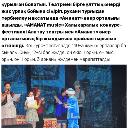
құрылған болатын. Театрмен бірге ұлттық өнерді
жас ұрпақ бойына сіңіріп, рухани тұрғыдан
тәрбиелеу мақсатында «Аманат» өнер орталығы
ашылды. «AMANAT musiс» Халықаралық конкурс-
фестивалі Алатау театры мен «Аманат» өнер
орталығының бір жылдығына орайластырылып
өткізілді.
Конкурс-фестивалде 140-қа жуық өнерпаздар бақ
сынады. Оның 12-сі бас жүлде, он екісі II орын, он екісі I
орын, он III орын, 3 арнайы жүлдемен марапатталды.