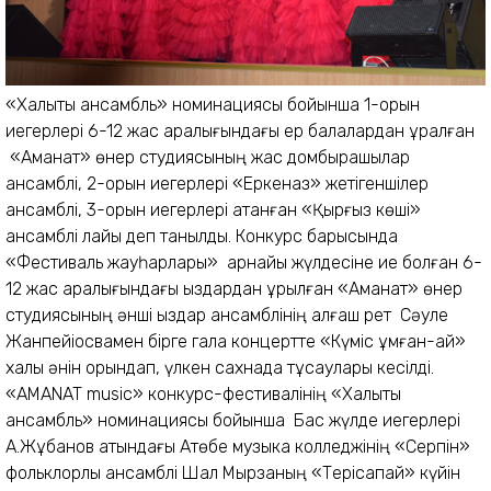
«Халықтық ансамбль» номинациясы бойынша 1-орын
иегерлері 6-12 жас аралығындағы ер балалардан құралған
«Аманат» өнер студиясының жас домбырашылар
ансамблі, 2-орын иегерлері «Еркеназ» жетігеншілер
ансамблі, 3-орын иегерлері атанған «Қырғыз көші»
ансамблі лайық деп танылды. Конкурс барысында
«Фестиваль жауһарлары» арнайы жүлдесіне ие болған 6-
12 жас аралығындағы қыздардан құрылған «Аманат» өнер
студиясының әнші қыздар ансамблінің алғаш рет Сәуле
Жанпейіосвамен бірге гала концертте «Күміс құмған-ай»
халық әнін орындап, үлкен сахнада тұсаулары кесілді.
«AMANAT music» конкурс-фестивалінің «Халықтық
ансамбль» номинациясы бойынша Бас жүлде иегерлері
А.Жұбанов атындағы Ақтөбе музыка колледжінің «Серпін»
фольклорлық ансамблі Шал Мырзаның «Терісқақпай» күйін