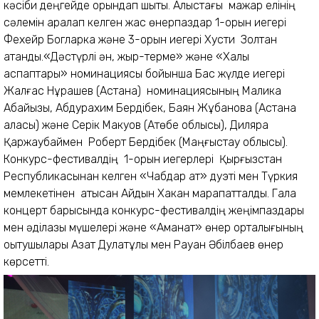
кәсіби деңгейде орындап шықты. Алыстағы мажар елінің
сәлемін арқалап келген жас өнерпаздар 1-орын иегері
Фехейр Богларка және 3-орын иегері Хусти Золтан
атанды.«Дәстүрлі ән, жыр-терме» және «Халық
аспаптары» номинациясы бойынша Бас жүлде иегері
Жалғас Нұрашев (Астана) номинациясының Малика
Абайқызы, Абдурахим Бердібек, Баян Жұбанова (Астана
қаласы) және Серік Макуов (Ақтөбе облысы), Диляра
Қаржаубаймен Роберт Бердібек (Маңғыстау облысы).
Конкурс-фестивалдің 1-орын иегерлері Қырғызстан
Республикасынан келген «Чабдар ат» дуэті мен Түркия
мемлекетінен қатысқан Айдын Хакан марапатталды. Гала
концерт барысында конкурс-фестивалдің жеңімпаздары
мен әділқазы мүшелері және «Аманат» өнер орталығының
оқытушылары Азат Дулатұлы мен Рауан Әбілбаев өнер
көрсетті.