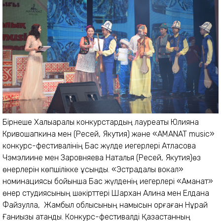
Бірнеше Халықаралық конкурстардың лауреаты Юлияна
Кривошапкина мен (Ресей, Якутия) және «AMANAT music»
конкурс-фестивалінің Бас жүлде иегерлері Атласова
Чэмэлиине мен Заровняева Наталья (Ресей, Якутия)өз
өнерлерін көпшілікке ұсынды. «Эстрадалық вокал»
номинациясы бойынша Бас жүлденің иегерлері «Аманат»
өнер студиясының шәкірттері Шархан Алина мен Елдана
Файзулла, Жамбыл облысының намысын қорғаған Нұрай
Ғаниқызы атанды. Конкурс-фестивалді Қазақстанның