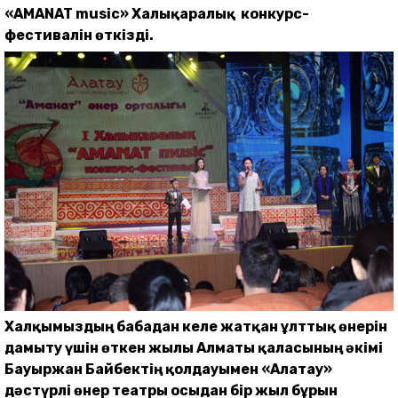
«AMANAT musiс» Халықаралық конкурс-
фестивалін өткізді.
Халқымыздың бабадан келе жатқан ұлттық өнерін
дамыту үшін өткен жылы Алматы қаласының әкімі
Бауыржан Байбектің қолдауымен «Алатау»
дәстүрлі өнер театры осыдан бір жыл бұрын