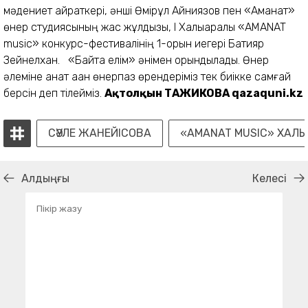
мәдениет қайраткері, әнші Өмірқұл Айниязов пен «Аманат»
өнер студиясының жас жұлдызы, І Халықаралық «AMANAT
music» конкурс-фестивалінің 1-орын иегері Бақтияр
Зейнелхан. «Байтақ елім» әнімен қорындылады. Өнер
әлеміне қанат қаққан өнерпаз өрендеріміз тек биікке самғай
берсін деп тілейміз.
Ақтолқын ТАЖИКОВА
qazaquni.kz
СӘУЛЕ ЖАНЕЙІСОВА
«AMANAT MUSIС» ХАЛ
Алдыңғы
Келесі