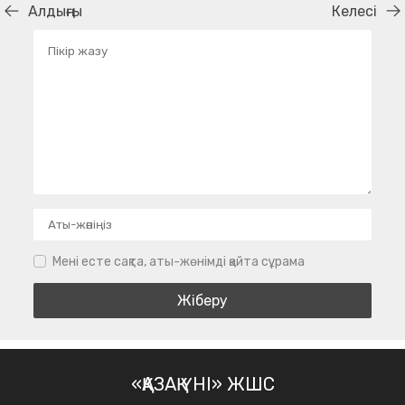
Алдыңғы
Келесі
Мені есте сақта, аты-жөнімді қайта сұрама
«ҚАЗАҚ ҮНІ» ЖШС