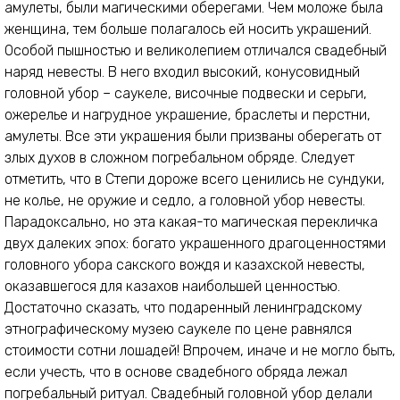
амулеты, были магическими оберегами. Чем моложе была
женщина, тем больше полагалось ей носить украшений.
Особой пышностью и великолепием отличался свадебный
наряд невесты. В него входил высокий, конусовидный
головной убор – саукеле, височные подвески и серьги,
ожерелье и нагрудное украшение, браслеты и перстни,
амулеты. Все эти украшения были призваны оберегать от
злых духов в сложном погребальном обряде. Следует
отметить, что в Степи дороже всего ценились не сундуки,
не колье, не оружие и седло, а головной убор невесты.
Парадоксально, но эта какая-то магическая перекличка
двух далеких эпох: богато украшенного драгоценностями
головного убора сакского вождя и казахской невесты,
оказавшегося для казахов наибольшей ценностью.
Достаточно сказать, что подаренный ленинградскому
этнографическому музею саукеле по цене равнялся
стоимости сотни лошадей! Впрочем, иначе и не могло быть,
если учесть, что в основе свадебного обряда лежал
погребальный ритуал. Свадебный головной убор делали