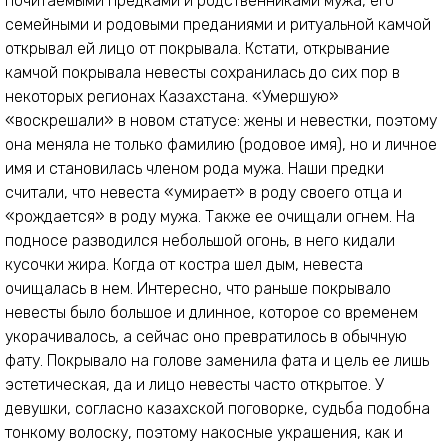
почитаемыми предками и родственниками мужа, его
семейными и родовыми преданиями и ритуальной камчой
открывал ей лицо от покрывала. Кстати, открывание
камчой покрывала невесты сохранилась до сих пор в
некоторых регионах Казахстана. «Умершую»
«воскрешали» в новом статусе: жены и невестки, поэтому
она меняла не только фамилию (родовое имя), но и личное
имя и становилась членом рода мужа. Наши предки
считали, что невеста «умирает» в роду своего отца и
«рождается» в роду мужа. Также ее очищали огнем. На
подносе разводился небольшой огонь, в него кидали
кусочки жира. Когда от костра шел дым, невеста
очищалась в нем. Интересно, что раньше покрывало
невесты было большое и длинное, которое со временем
укорачивалось, а сейчас оно превратилось в обычную
фату. Покрывало на голове заменила фата и цель ее лишь
эстетическая, да и лицо невесты часто открытое. У
девушки, согласно казахской поговорке, судьба подобна
тонкому волоску, поэтому накосные украшения, как и