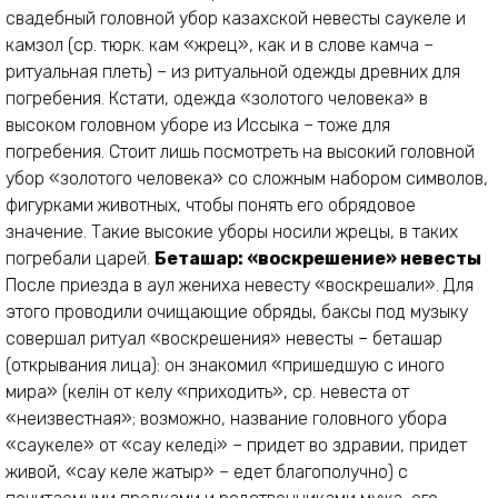
свадебный головной убор казахской невесты саукеле и
камзол (ср. тюрк. кам «жрец», как и в слове камча –
ритуальная плеть) – из ритуальной одежды древних для
погребения. Кстати, одежда «золотого человека» в
высоком головном уборе из Иссыка – тоже для
погребения. Стоит лишь посмотреть на высокий головной
убор «золотого человека» со сложным набором символов,
фигурками животных, чтобы понять его обрядовое
значение. Такие высокие уборы носили жрецы, в таких
погребали царей.
Беташар: «воскрешение» невесты
После приезда в аул жениха невесту «воскрешали». Для
этого проводили очищающие обряды, баксы под музыку
совершал ритуал «воскрешения» невесты – беташар
(открывания лица): он знакомил «пришедшую с иного
мира» (келін от келу «приходить», ср. невеста от
«неизвестная»; возможно, название головного убора
«саукеле» от «сау келеді» – придет во здравии, придет
живой, «сау келе жатыр» – едет благополучно) с