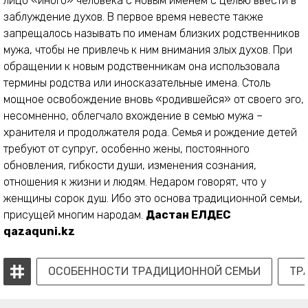
лицо «иного» человека с новым именем с целью ввести в
заблуждение духов. В первое время невесте также
запрещалось называть по именам близких родственников
мужа, чтобы не привлечь к ним внимания злых духов. При
обращении к новым родственникам она использовала
термины родства или иносказательные имена. Столь
мощное освобождение вновь «родившейся» от своего эго,
несомненно, облегчало вхождение в семью мужа –
хранителя и продолжателя рода. Семья и рождение детей
требуют от супруг, особенно жены, постоянного
обновления, гибкости души, изменения сознания,
отношения к жизни и людям. Недаром говорят, что у
женщины сорок душ. Ибо это основа традиционной семьи,
присущей многим народам.
Дастан ЕЛДЕС
qazaquni.kz
ОСОБЕННОСТИ ТРАДИЦИОННОЙ СЕМЬИ
ТР