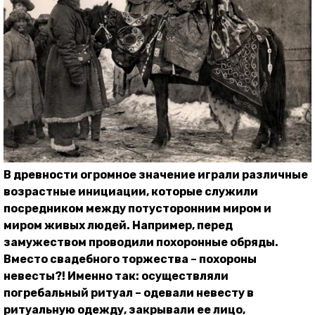
В древности огромное значение играли различные
возрастные инициации, которые служили
посредником между потусторонним миром и
миром живых людей. Например, перед
замужеством проводили похоронные обряды.
Вместо свадебного торжества – похороны
невесты?! Именно так: осуществляли
погребальный ритуал – одевали невесту в
ритуальную одежду, закрывали ее лицо,