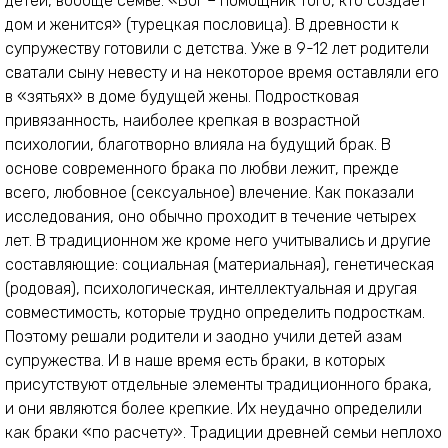
детей, вообще семье: «Бог – помощник того, кто создает
дом и женится» (турецкая пословица). В древности к
супружеству готовили с детства. Уже в 9-12 лет родители
сватали сыну невесту и на некоторое время оставляли его
в «зятьях» в доме будущей жены. Подростковая
привязанность, наиболее крепкая в возрастной
психологии, благотворно влияла на будущий брак. В
основе современного брака по любви лежит, прежде
всего, любовное (сексуальное) влечение. Как показали
исследования, оно обычно проходит в течение четырех
лет. В традиционном же кроме него учитывались и другие
составляющие: социальная (материальная), генетическая
(родовая), психологическая, интеллектуальная и другая
совместимость, которые трудно определить подросткам.
Поэтому решали родители и заодно учили детей азам
супружества. И в наше время есть браки, в которых
присутствуют отдельные элементы традиционного брака,
и они являются более крепкие. Их неудачно определили
как браки «по расчету». Традиции древней семьи неплохо