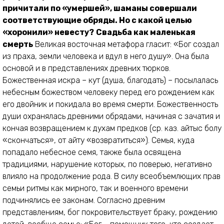
причитали по «умершей», шаманы совершали
соответствующие обряды. Но с какой целью
«хоронили» невесту?
Свадьба как маленькая
смерть
Великая восточная метафора гласит: «Бог создал
из праха, земли человека и вдул в него душу». Она была
основой и в представлениях древних тюрков.
Божественная искра – кут (душа, благодать) – посылалась
небесным божеством человеку перед его рождением как
его двойник и покидала во время смерти. Божественность
души охранялась древними обрядами, начиная с зачатия и
кончая возвращением к духам предков (ср. каз. қайтыс болу
«скончаться», от қайту «возвратиться»). Семья, куда
попадало небесное семя, также была освящена
традициями, нарушение которых, по поверью, негативно
влияло на продолжение рода. В силу всеобъемлющих прав
семьи ритмы как мирного, так и военного времени
подчинялись ее законам. Согласно древним
представлениям, бог покровительствует браку, рождению