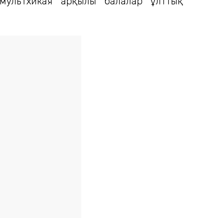
л мультхикая арқылы балалар ұлттық