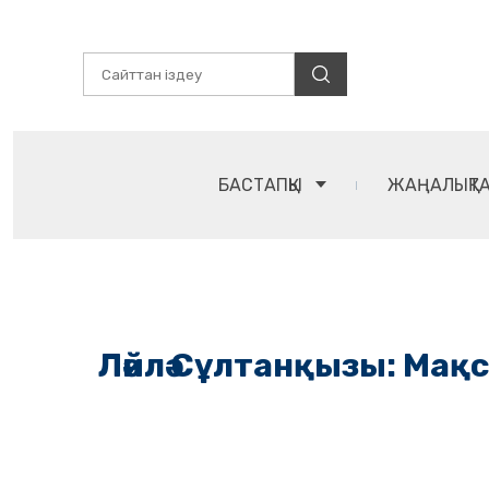
БАСТАПҚЫ
ЖАҢАЛЫҚТ
Ләйлә Сұлтанқызы: Мақ