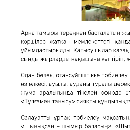
Арна тамыры тереңнен басталатын жыр
көршілес жатқан мемлекеттегі қан
ұйымдастырылды. Қатысушылар қазақ ә
сынды жырларды нақышына келтіріп, 
Одан бөлек, отансүйгіштікке тәрбиел
өз өлкесі, ауылы, ауданы туралы дере
жұма аралығында тікелей эфирде өте
«Тұлғамен танысу» сияқты құндылықта
Салауатты ұрпақ тәрбиелеу мақсаты
«Шынықсаң – шымыр баласың», «Шыты