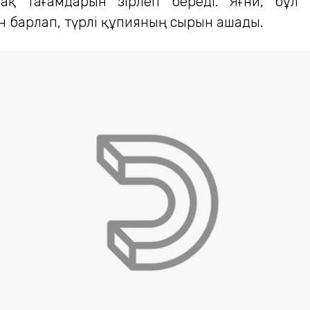
зақ тағамдарын әзірлеп береді. Яғни, бұ
 барлап, түрлі құпияның сырын ашады.