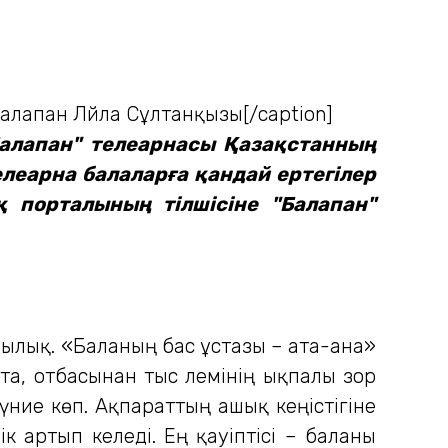
Ләйла Сұлтанқызы[/caption]
"Балапан" телеарнасы Қазақстанның
леарна балаларға қандай ертегілер
 порталының тілшісіне "Балапан"
дылық. «Баланың бас ұстазы – ата-ана»
а, отбасынан тыс әлемінің ықпалы зор
дүние көп. Ақпараттың ашық кеңістігіне
к артып келеді. Ең қауіптісі – баланы