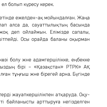
н ел болып күресу керек.
 ретінде ежелден-ақ мойындалған. Жаңа
ап алса да, сауаттылықтың басында
 жоқ деп ойлаймын. Елімізде сапалы,
ітпейді. Осы орайда баланы оқырман
көзі болу және адамгершілікке, еңбекке
ыздың бірі – «Қазақстан» РТРК» АҚ
ған тұңғыш және бірегей арна. Бүгінде
терді жауапкершілікпен атқаруда. Оқу-
ті байланысты арттыруға негізделген