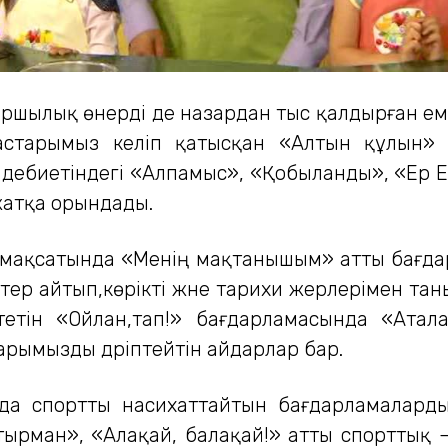
шылық өнерді де назардан тыс қалдырған еме
дастарымыз келіп қатысқан «Алтын құлын» 
дебиетіндегі «Алпамыс», «Қобыланды», «Ер Е
жатқа орындады.
еу мақсатында «Менің мақтанышым» атты бағ
ктер айтып,көрікті және тарихи жерлерімен та
тін «Ойлан,тап!» бағдарламасында «Аталар с
рымызды дәріптейтін айдарлар бар.
нда спортты насихаттайтын бағдарламалард
рман», «Алақай, балақай!» атты спорттық –