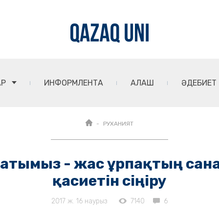
АР
ИНФОРМЛЕНТА
АЛАШ
ӘДЕБИЕТ
РУХАНИЯТ
сатымыз - жас ұрпақтың санас
қасиетін сіңіру
2017 ж. 16 наурыз
7140
6