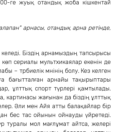
300-ге жуық отандық жоба кішкентай
алапан" арнасы, отандық арна ретінде,
келеді. Біздің арнамыздың тапсырысы
көп сериалы мультхикаялар екенін де
ы – тәрбиелік мәнінің болу. Кез келген
уға бағытталған арнайы тақырыптары
дар, ұлттық спорт түрлері қамтылады.
, картинасы жағынан да біздің ұлттық
релер. Әли мен Айя атты балақайлар бір
қан бес тас ойынын ойнауды үйретеді.
үр туралы мол мағлұмат айтса, әжелері