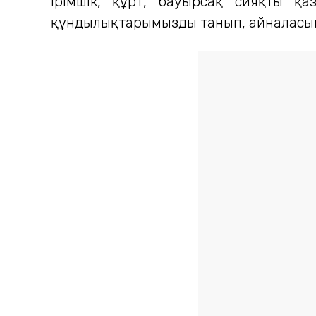
ірімшік, құрт, бауырсақ сияқты қа
құндылықтарымызды танып, айналасын