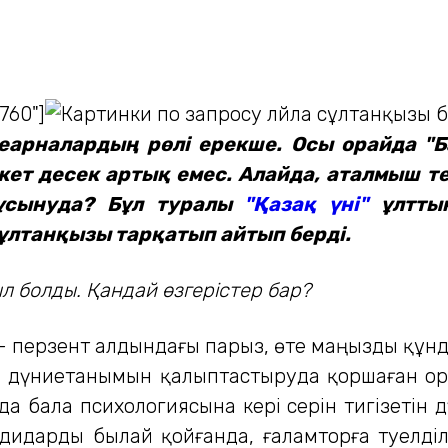
"760"]
елеарналардың рөлі ерекше. Осы орайда 
жет десек артық емес. Алайда, аталмыш те
 ұсынуда? Бұл туралы
"Қазақ үні"
ұлттық
лтанқызы тарқатып айтып берді.
 болды. Қандай өзгерістер бар?
у – перзент алдындағы парыз, өте маңызды құн
 дүниетанымын қалыптастыруда қоршаған орт
да бала психологиясына кері әсерін тигізетін 
идарды былай қойғанда, ғаламторға тәуелділі