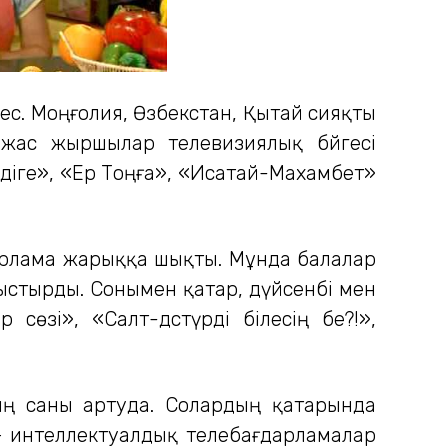
с. Моңғолия, Өзбекстан, Қытай сияқты
жас жыршылар телевизиялық бәйгесі
діге», «Ер Тоңға», «Исатай-Махамбет»
дарлама жарыққа шықты. Мұнда балалар
ныстырды. Сонымен қатар, дүйсенбі мен
өзі», «Салт-дәстүрді білесің бе?!»,
ың саны артуда. Солардың қатарында
 интеллектуалдық телебағдарламалар