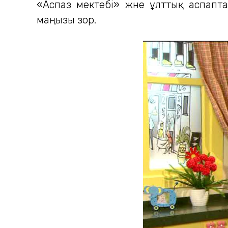
«Аспаз мектебі» және ұлттық аспап
маңызы зор.