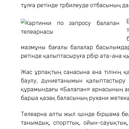
тұлға ретінде тәрбилеуде отбасының да,
мазмұны бағалы балалар басылымдар
ретінде қалыптасыруға әрбір ата-ана қ
Жас ұрпақтың санасына ана тілінің қад
баулу, дүниетанымын қалыптастыру
құрамындағы «Балапан» арнасының ашыл
барша қазақ баласының рухани жетекш
Телеарна алты жыл ішінде біршама бел
танымдық, спорттық, ойын-сауықтық,