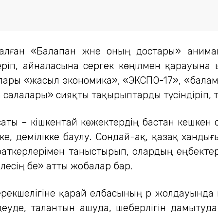
рналған «Балапан және оның достары» аним
еріп, айналасына сергек көңілмен қарауына 
лары «жасыл экономика», «ЭКСПО-17», «балам
 салалары» сияқты тақырыптарды түсіндіріп, 
ты – кішкентай көжектердің бастан кешкен о
ікке, әдемілікке баулу. Сондай-ақ, қазақ хан
ткерлерімен таныстырып, олардың еңбектерін 
лесің бе» атты жобалар бар.
ерекшелігіне қарай елбасының әр жолдауында
де, талантын ашуда, шеберлігін дамытуда 