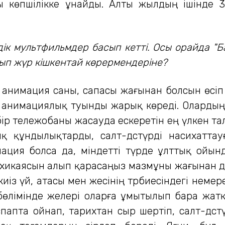
ы көпшілікке ұнайды. Алты жылдың ішінде 
ік мультфильмдер басып кетті. Осы орайда "Б
ып жүр кішкентай көрермендеріне?
анимация саны, сапасы жағынан болсын өсіп 
 анимациялық туынды жарық көреді. Олардың 
ір тележобаны жасауда ескеретін ең үлкен талаб
 құндылықтарды, салт-дәстүрді насихатта
ация болса да, міндетті түрде ұлттық ойын
тхикаясын алып қарасаңыз мазмұны жағынан да
із үй, атасы мен әжесінің тәрбиесіндегі неме
бөлімінде әжелері оларға ұмытылып бара жат
апта ойнап, тарихтан сыр шертіп, салт-дәст