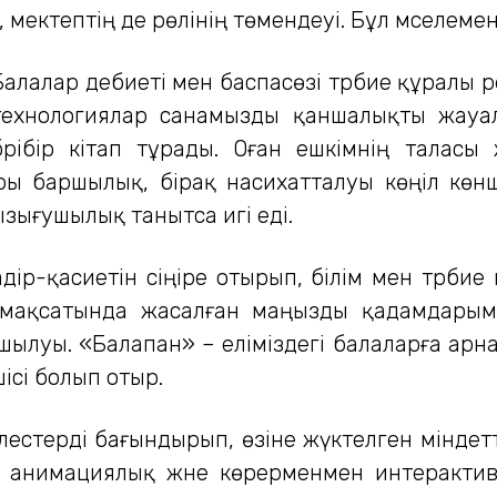
 мектептің де рөлінің төмендеуі. Бұл мәселеме
Балалар әдебиеті мен баспасөзі тәрбие құралы
технологиялар санамызды қаншалықты жауал
бәрібір кітап тұрады. Оған ешкімнің таласы
ы баршылық, бірақ насихатталуы көңіл көнш
ызығушылық танытса игі еді.
ір-қасиетін сіңіре отырып, білім мен тәрбие 
 мақсатында жасалған маңызды қадамдарым
уы. «Балапан» – еліміздегі балаларға арнал
ісі болып отыр.
естерді бағындырып, өзіне жүктелген міндет
 анимациялық және көрерменмен интерактив