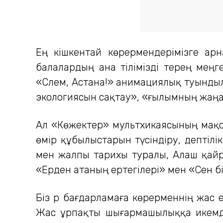
Ең кішкентай көрермендерімізге а
балалардың ана тілімізді терең меңг
«Сәлем, Астана!» анимациялық туынды
экологиясын сақтау», «ғылымның жаңа
Ал «Көжектер» мультхикаясының мақса
өмір құбылыстарын түсіндіру, әдептіл
мен жалпы тарихы туралы, Алаш қайра
«Ерден атаның ертегілері» мен «Сен бі
Біз әр бағдарламаға көрерменнің жас 
Жас ұрпақты шығармашылыққа икемдеу