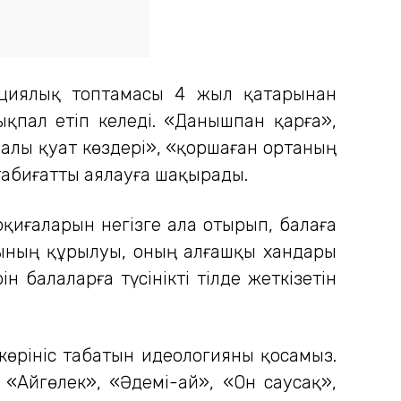
ациялық топтамасы 4 жыл қатарынан
ықпал етіп келеді. «Данышпан қарға»,
алы қуат көздері», «қоршаған ортаның
табиғатты аялауға шақырады.
қиғаларын негізге ала отырып, балаға
дығының құрылуы, оның алғашқы хандары
балаларға түсінікті тілде жеткізетін
 көрініс табатын идеологияны қосамыз.
«Айгөлек», «Әдемі-ай», «Он саусақ»,