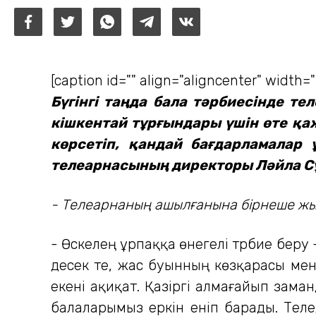
[caption id="" align="aligncenter" width=
Бүгінгі таңда бала тәрбиесінде т
кішкентай тұрғындары үшін өте қа
көрсетіп, қандай бағдарламалар
телеарнасының директоры Ләйла Сұ
- Телеарнаның ашылғанына бірнеше жыл
- Өскелең ұрпаққа өнегелі тәрбие бер
десек те, жас буынның көзқарасы мен
екені ақиқат. Қазіргі алмағайып заман
балаларымыз еркін еніп барады. Телед