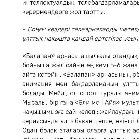
интеллектуалдық телебағдарламалар
көрермендерге жол тартты.
- Соңғы кездері телеарналарды шетелд
ұлттық нақышта қандай ертегілер ұсын
«Балапан» арнасы ашылғалы отандық 
бойныша жыл сайын ең кемі 5-6 жаңа
айта кетейін. «Балапан» арнасының әрб
анимация мен бағдарламаның ұлттық
болады. Мейлі, ол спорт туралы аним
Мысалы, бір ғана «Әли мен Айя» муль
нақышымызға сай келеді: жайлаудағы ки
сериясында алтыбақан тепсе, екінші 
Одан бөлек аталары оларға ұлттық асп