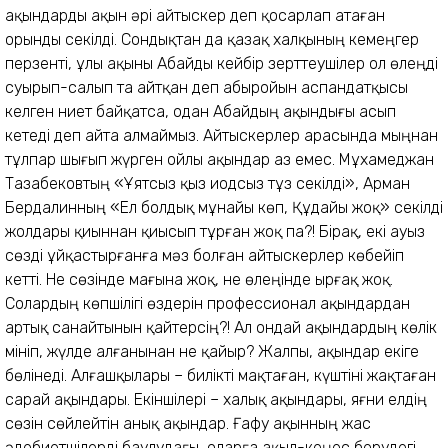
ақындарды ақын әрі айтыскер деп қосарлап атаған
орынды секілді. Сондықтан да қазақ халқының кемеңгер
перзенті, ұлы ақыны Абайды кейбір зерттеушілер ол өлеңді
суырып-салып та айтқан деп абыройын аспандатқысы
келген ниет байқатса, одан Абайдың ақындығы асып
кетеді деп айта алмаймыз. Айтыскерлер арасында мыңнан
тұлпар шығып жүрген ойлы ақындар аз емес. Мұхамеджан
Тазабековтың «Ұятсыз қыз иодсыз тұз секілді», Арман
Бердалинның «Ел болдық мұнайы көп, Құдайы жоқ» секілді
жолдары қиыннан қиысып тұрған жоқ па?! Бірақ, екі ауыз
сөзді ұйқастырғанға мәз болған айтыскерлер көбейіп
кетті. Не сөзінде мағына жоқ, не өлеңінде ырғақ жоқ.
Солардың көпшілігі өздерін профессионал ақындардан
артық санайтынын қайтерсің?! Ал ондай ақындардың көлік
мініп, жүлде алғанынан не қайыр? Жалпы, ақындар екіге
бөлінеді. Алғашқылары – билікті мақтаған, күштіні жақтаған
сарай ақындары. Екіншілері – халық ақындары, яғни елдің
сөзін сөйлейтін анық ақындар. Ғафу ақынның жас
әдебиетшілерді баулудағы, оларға ақыл-кеңес берудегі