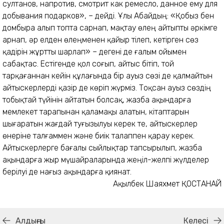
султанов, напротив, смотрит как ремесло, данное ему для
добывания подарков», – дейді. Ұлы Абайдың: «Қобыз бен
домбыра алып топта сарнап, мақтау өлең айтыпты әркімге
арнап, әр елден өлеңменен қайыр тілеп, кетірген сөз
қадірін жұртты шарлап» – дегені де ғалым ойымен
сабақтас. Естігенде қол соғып, айтыс бітіп, той
тарқағаннан кейін құлағында бір ауыз сөзі де қалмайтын
айтыскерлерді қазір де көріп жүрміз. Тоқсан ауыз сөздің
тобықтай түйінін айтатын болсақ, жазба ақындарға
мемлекет тарапынан қаламақы алатын, кітаптарын
шығаратын жағдай туғызылуы керек те, айтыскерлер
өнеріне талғаммен және биік талаппен қарау керек.
Айтыскерлерге бағалы сыйлықтар тапсырылып, жазба
ақындарға жыр мүшайраларында жеңіл-желпі жүлделер
берілуі де нағыз ақындарға қиянат.
Ақылбек Шаяхмет ҚОСТАНАЙ
Алдыңғы
Келесі