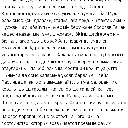
кітапханасы Пушкиннің есімімен аталады. Сонда
Қостанайда қазақ ақын-жазушылары тумаған ба? Мүлде
олай емес қой. Қалалық кітапханаға Арқаның тақтақ ақыны
Нұржан Наушабайұлының есімін беру және Ярослав Гашек
көшесін қазақтың тұңғыш жоғарғы білімді дәрігерлерінің
бірі, ұлы ағартушы Ыбырай Алтынсаринды емдеген
Мұхамеджан Қарабаев есімімен ауыстыру туралы
ұсыныстар аяқсыз қалды. Қаладағы жиналыстың барлығы
да орыс тілінде өтеді. Көшедегі дүкендер мен дәмханалар
атауларының да көбі орысша. Қостанай кейінгі уақытта
шынында да орыс қаласына ұқсап барады» – дейді.
Расында да, айтыста шындық айтылып жатса, одан тиісті
қорытынды шығарылып жатса, сонда ғана айтқан сөз
атқан оқтай далаға кетпес еді. Қазақтың ұлы ғалымы
Шоқан айтыс ақындары туралы: «кайсацкий импровизатор
не соединяет в себе наших понятий о поэте. Он, несмотря
на свое дарование, не смотрит на него как на
достоинство, которым возвышается превыше самих