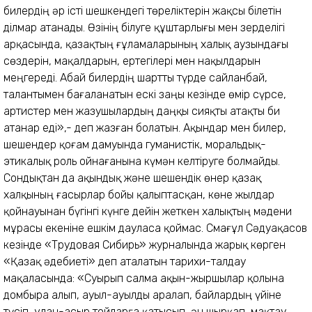
билердің әр істі шешкендегі төреліктерін жақсы білетін
ділмар атанады. Өзінің білуге құштарлығы мен зерделігі
арқасында, қазақтың ғұламаларының халық аузындағы
сөздерін, мақалдарын, ертегілері мен нақылдарын
меңгереді. Абай билердің шартты түрде сайланбай,
талантымен бағаланатын ескі заңы кезінде өмір сүрсе,
артистер мен жазушылардың даңқы сияқты атақты би
атанар еді»,- деп жазған болатын. Ақындар мен билер,
шешендер қоғам дамуында гуманистік, моральдық-
этикалық роль ойнағанына күмән келтіруге болмайды.
Сондықтан да ақындық және шешендік өнер қазақ
халқының ғасырлар бойы қалыптасқан, көне жылдар
қойнауынан бүгінгі күнге дейін жеткен халықтың мәдени
мұрасы екеніне ешкім дауласа қоймас. Смағұл Сәдуақасов
кезінде «Трудовая Сибирь» журналында жарық көрген
«Қазақ әдебиеті» деп аталатын тарихи-талдау
мақаласында: «Суырып салма ақын-жыршылар қолына
домбыра алып, ауыл-ауылды аралап, байлардың үйіне
түсіп, ұлан-асыр тойларға қатысып, ән шырқап, мақтау