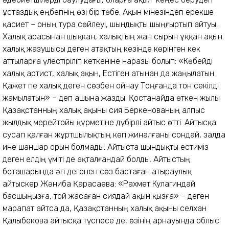
ұстаздық еңбегінің өзі бір төбе. Ақын мінезіндегі ерекше
қасиет – оның тура сөйлеуі, шындықты шыңғыртып айтуы.
Халық арасынан шықкан, халықтың жан сырын ұққан ақын
халық жазушысы деген атақтың кезінде көрінген кек
аттыларға үлестіріліп кеткеніне наразы болып: «Көбейді
халық артист, халық ақын, Естіген атынан да жаңылатын.
Қажет пе халық деген сөзбен ойнау Тоңғанда тон секілді
жамылатын» – деп ашына жазды. Қостанайда өткен жылы
Қазақ­станның халық ақыны Әсия Бер­кенованың алпыс
жылдық мерейтойы құрметіне дүбірлі айтыс өтті. Айтысқа
сусап қалған жұртшылықтың көп жиналғаны сондай, залда
ине шаншар орын болмады. Айтыста шындықты естиміз
деген елдің үміті де ақталғандай болды. Айтыстың
беташарында әп дегенен сөз бастаған атыраулық
айтыскер Жәниба Қарасаева: «Рахмет Кулагиндай
басшыңызға, той жасаған Әсиядай ақын қызға» – деген
марапат айтса да, Қазақстанның халық ақыны Әселхан
Қалыбекова айтысқа түспесе де, өзінің арнауында облыс