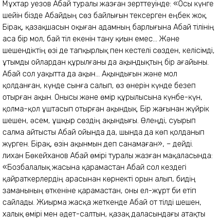
Мұхтар Әуезов Абай туралы жазған зерттеуінде: «Осы күнге
шейін бізде Абайдың сөз байлығын тексерген еңбек жоқ.
Бірақ, қазақшасын оқыған адамның барлығына Абай тілінің
аса бір мол, бай тіл екенін тану қиын емес... Және
шешендіктің өзі де тапқырлық пен кестелі сөзден, келісімді,
ұтымды ойлардан құрылғаны да ақындықтың бір ағайыны.
Абай сол уақытта да ақын... Ақындығын және мол
қолданған, күнде сынға салып, өз өнерін күнде безеп
отырған ақын. Онысы және өмір құрылысына күнбе-күн,
қолма-қол ұштасып отырған ақындық. Бір жағынан жүйрік
шешен, әсем, ұшқыр сөздің ақындығы. Өлеңді, суырып
салма айтысты Абай ойында да, шында да көп қолданып
жүрген. Бірақ, өзін ақынмын деп санамаған», – дейді.
Әлихан Бөкейханов Абай өмірі туралы жазған мақаласында:
«Бозбалалық жасына қарамастан Абай сол кездегі
қайраткерлердің арасынан көрнекті орын алып, бидің
заманының өткеніне қарамастан, оны ел-жұрт би етіп
сайлады. Жиырма жасқа жеткенде Абай от тілді шешен,
халық өмірі мен әдет-салтын, қазақ даласындағы атақты