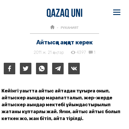
РУХАНИЯТ
Айтысқа ақиқат керек
2011 ж. 21 қаңтар
4397
1
Кейінгі уақытта айтыс қайтадан тұғырға қонып,
айтыскер ақындар марапатталып, жер-жерде
айтыскер ақындар мектебі ұйымдастырылып
жатқаны кұптарлық жай. Яғни, айтыс қайтыс болып
кеткен жоқ, жан бітіп, қайта тірілді.