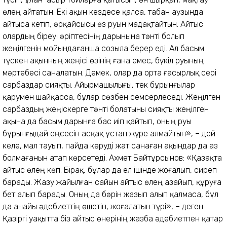
өлең айтатын. Екі ақын кездесе қалса, табан аузында
айтыса кетіп, әрқайсысы өз руын мадақтайтын. Айтыс
олардың біреуі әріптесінің дарынына тәнті болып
жеңілгенін мойындағанша созыла берер еді. Ал басым
түскен ақынның жеңісі өзінің ғана емес, бүкіл руының
мәртебесі саналатын. Демек, олар да орта ғасырлық сері
сарбаздар сияқты. Айырмашылығы, тек бұрынғылар
қарумен шайқасса, бұлар сөзбен семсерлеседі. Жеңілген
сарбаздың жеңіскерге тәнті болатыны сияқты жеңілген
ақына да басым дарынға бас иіп қайтып, оның руы
бұрынғыдай еңсесін асқақ ұстап жүре алмайтын», – дей
келе, мал тауып, пайда көруді жат санаған ақындар да аз
болмағанын атап көрсетеді. Ахмет Байтұрсынов: «Қазақта
айтыс өлең көп. Бірақ, бұлар да ел ішінде жоғалып, сиреп
барады. Жазу жайылған сайын айтыс өлең азайып, құруға
бет алып барады. Оның да бәрін жазып алып қалмаса, бұл
да анайы әдебиеттің өшетін, жоғалатын түрі», – деген.
Қазіргі уақытта біз айтыс өнерінің жазба әдебиетпен қатар