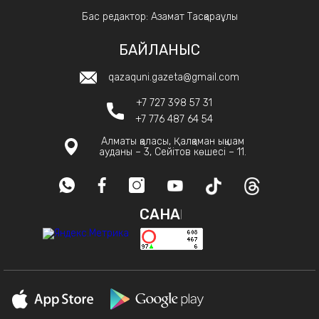
Бас редактор: Азамат Тасқараұлы
БАЙЛАНЫС
qazaquni.gazeta@gmail.com
+7 727 398 57 31
+7 776 487 64 54
Алматы қаласы, Қалқаман ықшам
ауданы – 3, Сейітов көшесі – 11.
САНАҚ