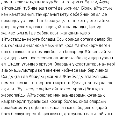
дамып келе жатқанына куә болып отырмыз. Бәлкім, Ақаң
айтқандай, түбінде өшіп кетуі де ықтимал. Бірақ, айтыстың
кең қанат жайып, тамырланып кетуі себебінен ол әлі де
өркендеу үстінде. Тіпті біраз уақыт өшіп кетті деген айтыс
өнері тәуелсіз қазақ елінде қайта жанданды. Дәстүр
жалғастығы әлі де сабақтасып жатқанын қазіргі
айтыстардан көруге болады. Осы орайда ортаға салар бір
ой, ғылыми айналысқа «ақынға» қоса «айтыскер» деген
сөз енгізілсе, өте орынды болған болар еді. Өйткені, айтыс
ақындары мен профессионал, яғни жазба ақындар туралы
ел ішіндегі ұғымдар әртүрлі. Олардың ұқсастықтарынан көрі
айырмашылықтары көп екеніне көбінесе мән берілмейді.
Сондықтан да Абайдың жанына Жамбылды апарып қою,
немесе кез келген көрнекті ақыннан Қазақстанның халық
ақынын (бұл жерде әңгіме айтыскер туралы) биік қою
жараспайды. Айтыскерлер мен ақындардың қоғамдық
қайраткерлігі туралы сөз қозғар болсақ, онда олардың
әрқайсысының еңбегіне, жасаған ісіне, беделіне қарай
баға берілуі керек. Ал әрі жазып, әрі суырып салып айтатын