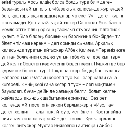
әкімі туралы «осы елдің болса болды тура биі» деген
базынасын айтып алып, «Қазақтың қаласында жүргендей
боп, құштары ақындардың қанар ма екен?» – деген күдігін
жасырмады. Қостанайлық айтыскер Салтанат Өтелбаева
мемлекеттік тілдің өрісінің тарылып отырғанын тілге тиек
қылып, «Біле білсең, басшының барлығына бір-бірден тіл
білетін тілмаш керек» – деп орынды сынады. Арқалық
қаласында тұратын айтыскер Айбек Қалиев: «Төреміз өзге
ұлттан болғаннан соң, өз ұлтын төбемізге төре қып тұр» –
дей келіп: Орыстан көрмегенді бізден көріп, Пушкин де бар
құрметке бөленіп тұр, Шоқаннан көрі біздің басшыларға
Наполеон мен Чаплин керегіп тұр. Көшелер қалай ғана
көгереді, Әкімнің көзі ғана көгеріп тұр» – деп мақтамен
бауыздап, бұған дейін де халыққа белгілі болып келген
жайларды ақындық шабытымен өрнектеді. Сөз реті
келгенде «Әйтпесе, егін еккен барлық жерің «Иволга»
деген холдинг – алыптыкі. Әйтеуір, мен білетін Қостанайда
Әсия апам ғана халықтыкі» – деп көсілді. Қызылордадан
келген айтыскер Мұхтар Ниязовпен айтысқан Айбек