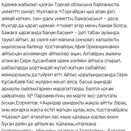
Қалиев жабылып қалған Торғай облысына байланысты
үкіметтті сынап, Мұхтарға: «Торғайдан қыз алам деп,
алмай кеткен, сен-дағы үкіметтің бажасысың» – десе,
Мұхтар да қарап қалмай: «Үкімет егер менің бажам болса,
бажаға қарағанда бағым басым» – деп табан аузында
тауып айтып, аз сөзге көп мағына сиғызып, көпшіліктің
ықыласына бөленді. Қостанайлық Әлфия Орманшинамен
айтысқан өскемендік айтыскер ақын, Алтайдың ақиығы
атанған Серік Құсанбаев әдемі әзілмен айтыса отырып,
шабақтарды шортандай жұтып жатқан сыбайлас
жемқорлықты да түйреп өтті. Айтыс қорытындысында Серік
Құсанбаев бас жүлдені жеңіп алса, басқа ақындар
арнаулы сыйлықтармен марапатталды. Белгілі қоғам
қайраткері, ҚР Парламентінің екі мәрте экс-депутаты
Ысқақ Есіркепов: «Ақындар шындықты жақсы айтты. Бірақ,
оны жоғарғы жақта естіп жатқан құлақ жоқ. Қостанайдағы
«Қазақ» деп аталатын лас көше қазаққа қорлық екені
бұған дейін де айтылған. Қалалық кітапхана
Островскийдің, облыстық кітапхана Толстойдың, балалар