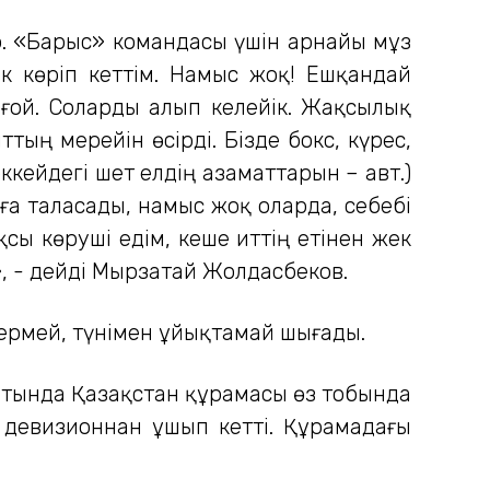
р. «Барыс» командасы үшін арнайы мұз
к көріп кеттім. Намыс жоқ! Ешқандай
ы ғой. Соларды алып келейік. Жақсылық
ың мерейін өсірді. Бізде бокс, күрес,
кейдегі шет елдің азаматтарын – авт.)
ға таласады, намыс жоқ оларда, себебі
сы көруші едім, кеше иттің етінен жек
ті», - дейді Мырзатай Жолдасбеков.
ермей, түнімен ұйықтамай шығады.
атында Қазақстан құрамасы өз тобында
қ девизионнан ұшып кетті. Құрамадағы