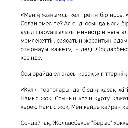
«Менің жынымды келтіретін бір нәрсе, «
Солай емес пе? Ал енді осында ылғи бі
ауыл шаруашылығы министрін неге алы
мемлекеттің саясатын жасайтын адам е
отырмауы қажет», - деді Жолдасбеко
кезінде.
Осы орайда ел ағасы қазақ жігіттерінің 
«Күлкі театрларында біздің қазақ жіг
Намыс жоқ! Осының көзін құрту қажет
керек. Намыс жоқ. Мен кейде қайран қа
Сондай-ақ, Жолдасбеков "Барыс" хокке