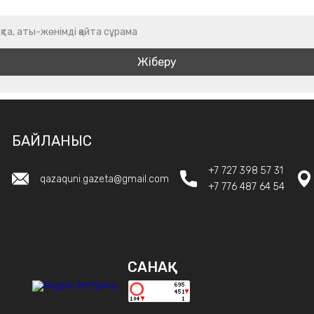
қта, аты-жөнімді қайта сұрама
БАЙЛАНЫС
+7 727 398 57 31
qazaquni.gazeta@gmail.com
+7 776 487 64 54
САНАҚ