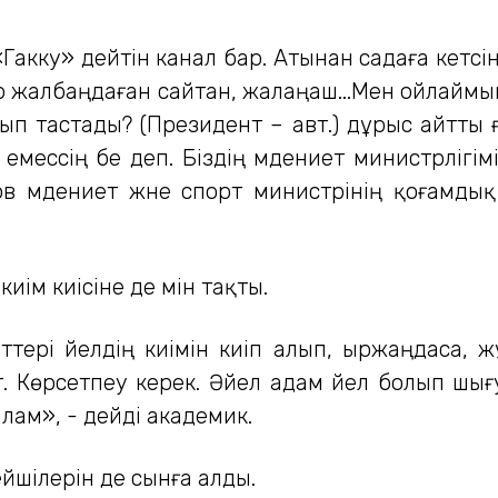
Гакку» дейтін канал бар. Атынан садаға кетсін
р жалбаңдаған сайтан, жалаңаш...Мен ойлаймын, 
п тастады? (Президент – авт.) дұрыс айтты
мессің бе деп. Біздің мәдениет министрлігім
в мәдениет және спорт министрінің қоғамдық
киім киісіне де мін тақты.
іттері әйелдің киімін киіп алып, ыржаңдаса, ж
. Көрсетпеу керек. Әйел адам әйел болып шығ
лам», - дейді академик.
йшілерін де сынға алды.