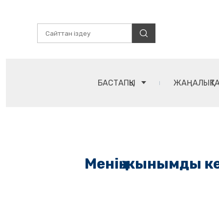
БАСТАПҚЫ
ЖАҢАЛЫҚТ
Менің жынымды ке