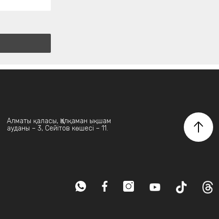
Алматы қаласы, Қалқаман ықшам
ауданы – 3, Сейітов көшесі – 11.