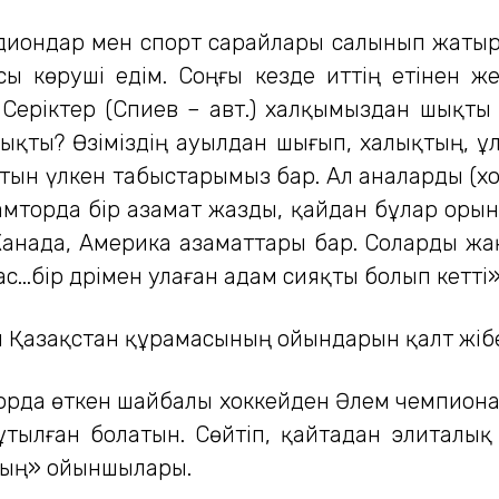
стадиондар мен спорт сарайлары салынып жаты
ы көруші едім. Соңғы кезде иттің етінен же
, Серіктер (Сәпиев – авт.) халқымыздан шықт
ықты? Өзіміздің ауылдан шығып, халықтың, ұлтт
тын үлкен табыстарымыз бар. Ал аналарды (хок
амторда бір азамат жазды, қайдан бұлар орын
 Канада, Америка азаматтары бар. Соларды жақ
 мас...бір дәрімен улаған адам сияқты болып кет
 Қазақстан құрамасының ойындарын қалт жіб
рборда өткен шайбалы хоккейден Әлем чемпион
ұтылған болатын. Сөйтіп, қайтадан элиталы
стың» ойыншылары.