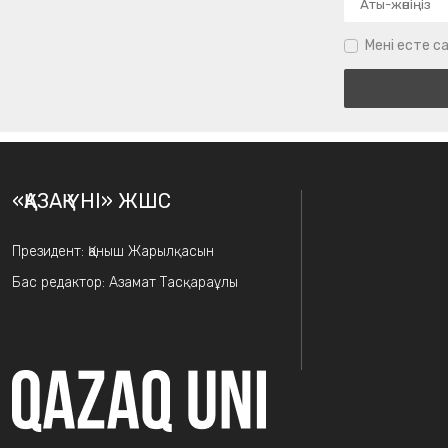
Мені есте са
«ҚАЗАҚ ҮНІ» ЖШС
Президент: Қаныш Жарылқасын
Бас редактор: Азамат Тасқараұлы