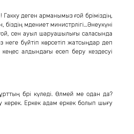
! Гакку деген арманымыз ғой бәріміздің.
біздің мәдениет министрлігі...Әнеукүні
 ғой, сен ауыл шаруашылығы саласында
із неге бүйтіп көрсетіп жатсыңдар деп
 кеңес алдындағы есеп беру кездесуі
ұрттың бәрі күледі. Өлмей ме одан да?
у керек. Еркек адам еркек болып шығу