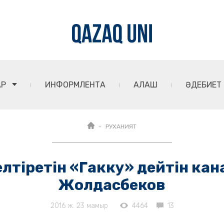
АР
ИНФОРМЛЕНТА
АЛАШ
ӘДЕБИЕТ
РУХАНИЯТ
лтіретін «Гакку» дейтін кан
Жолдасбеков
2016 ж. 23 мамыр
4464
13