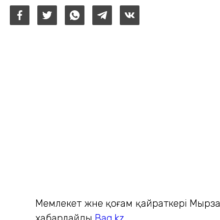
Мемлекет және қоғам қайраткері Мырза
хабарлайды
Baq.kz
.