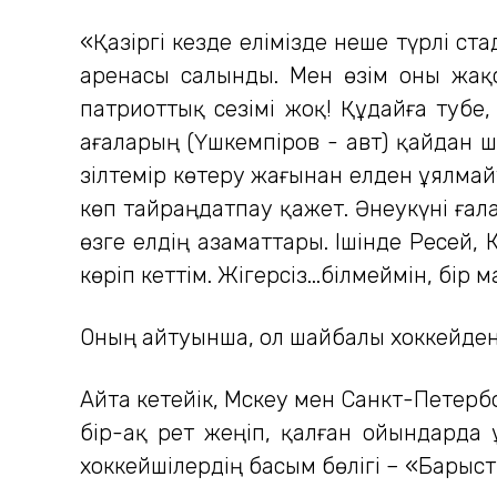
«Қазіргі кезде елімізде неше түрлі 
аренасы салынды. Мен өзім оны жақс
патриоттық сезімі жоқ! Құдайға тәубе
ағаларың (Үшкемпіров - авт) қайдан ш
зілтемір көтеру жағынан елден ұялмай
көп тайраңдатпау қажет. Әнеукүні ғал
өзге елдің азаматтары. Ішінде Ресей,
көріп кеттім. Жігерсіз...білмеймін, бір
Оның айтуынша, ол шайбалы хоккейден
Айта кетейік, Мәскеу мен Санкт-Пете
бір-ақ рет жеңіп, қалған ойындарда 
хоккейшілердің басым бөлігі – «Бары