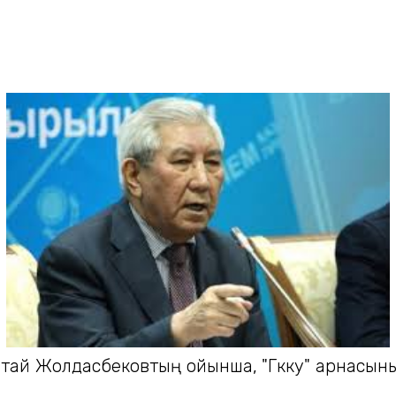
тай Жолдасбековтың ойынша, "Гәкку" арнасын