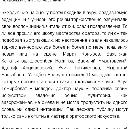
Выходившие на сцену поэты входили в ауру, создаваемую
ведущим, и в унисон его речам торжественно озвучивали
свои воспоминания, читали стихи, слали поздравления. То
ли все прошли его школу мастерства оратора, то ли он так
подобрал выступающих, но настроение в зале накалялось
торжественностью все более и более по мере появления
новых лиц на сцене. Марат Коныров, Бахытжан
Канапьянов, Дюсенбек Накипов, Василий Муратовский,
Адольф Арцишевский, Умит Тажикенова, Мырзатай
Балтабаев... Ұлықбек Есдәулет привел 10 молодых поэтов,
которые прочитали свои стихи на казахском языке. Алуа
Темирболат – молодой доктор наук – поразила своим
искусством владения речью. Аудитория, как
завороженная, не смела и не могла пропустить ни одного
слова, ни одной интонации. Так держать публику могут
только самые опытные мастера ораторского искусства.
Волнение, радость распирали грудь, и мир за стеной