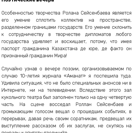
Особенностью творчества Ролана Сейсенбаева является
его умение сплотить коллектив на пространстве,
разделенном границами государств. Его умение склонить
к сотрудничеству в творчестве дипломатов любого
государства удивляет и восхищает, потому, что имея
паспорт гражданина Казахстана де юре, де факто он
признанный гражданин Мира!
Случайно узнав о вечере поэзии, организовываемом по
случаю 10-летия журнала «Аманат» я поспешила туда.
Удивила ситуация, что не было специальных анонсов ни в
Интернете, ни на телевидении. Вследствие этого зал
кукольного театра был заполнен только на одну четвертую
часть. На сцене восседал Роллан Сейсенбаев и
громыхающим голосом вещал о прошедших событиях, в
перерывах, давая речь своим соратникам, предвещал их
выступление рассказом об их заслугах, не скупясь на
похвалы и эпитеты «великий».