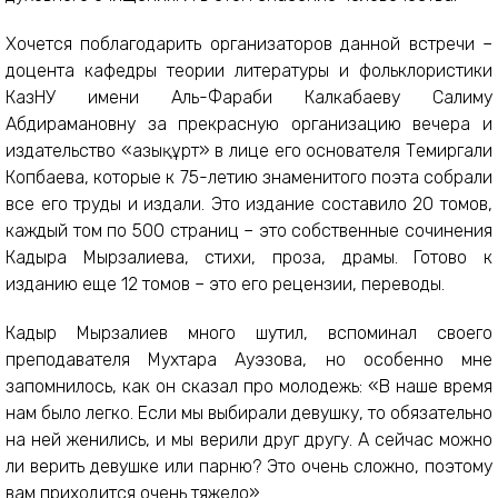
Хочется поблагодарить организаторов данной встречи –
доцента кафедры теории литературы и фольклористики
КазНУ имени Аль-Фараби Калкабаеву Салиму
Абдирамановну за прекрасную организацию вечера и
издательство «Қазықұрт» в лице его основателя Темиргали
Копбаева, которые к 75-летию знаменитого поэта собрали
все его труды и издали. Это издание составило 20 томов,
каждый том по 500 страниц – это собственные сочинения
Кадыра Мырзалиева, стихи, проза, драмы. Готово к
изданию еще 12 томов – это его рецензии, переводы.
Кадыр Мырзалиев много шутил, вспоминал своего
преподавателя Мухтара Ауэзова, но особенно мне
запомнилось, как он сказал про молодежь: «В наше время
нам было легко. Если мы выбирали девушку, то обязательно
на ней женились, и мы верили друг другу. А сейчас можно
ли верить девушке или парню? Это очень сложно, поэтому
вам приходится очень тяжело».