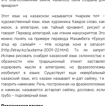
ярмарок».
Этот язык на казахском называется «көркем тіл» –
художественный язык, язык художника. Каждое слово, как
мазок, а аллегории, как тайный орнамент, рисуют и
говорят. Перевод аллегорий, как чтение манускриптов. Это
можно понять на примере перевода Махамбета «Ереуіл
атқа ер салмай» – «Не оседлав коня в запасе»
(http://elrayi.kz/audarma-2009-22.html). То ли запрет
Ислама рисовать снабдил казахский язык склонностью к
образности или традиционный этикет заставлял
кодировать мысли в аллегориях, но фразеологизмы
изобилуют в языке. Существует еще невербальный
казахский язык, его казахи называют м-дап сөйлеу, т.е.
говорить намеками. Речь, построенная на фразеологизмах
и намеках, называется астарлап сөйлеу, дословно, если
грубо – подковерный язык.
Поэтические вечера