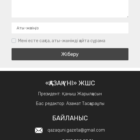
Мені есте сақта, аты-жөнімді қайта сұрама
«ҚАЗАҚ ҮНІ» ЖШС
Президент: Қаныш Жарылқасын
Бас редактор: Азамат Тасқараұлы
БАЙЛАНЫС
qazaquni.gazeta@gmail.com