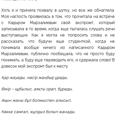
Хоть я и приняла похвалу в шутку, но все же обнаглела.
Моя наглость проявилась в том, что прочитала на встрече
с Кадыром Мырзалиевым свой экспромт, который
записывала в то время, когда еще пыталась слушать речи
выступающих. Как я могла не попросить слова и не
рассказать, что будучи еще студенткой, когда не
понимала вообще ничего из написанного Кадыром
Мырзалиевым, публично пообещала, что не просто буду
понимать, а буду еще переводить его, и сдержала слово! В
довесок мой экспромт был к месту.
Қар жауады, нөсір жаңбыр ұрады,
Өмір – құбылыс, аяқты орап, бұрады.
Ақын жаны бұл болмыспен алысып,
Көкке самғап, жұлдыз болып жанады.