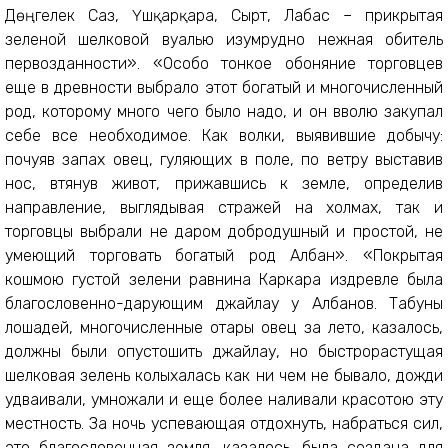
Дөңгелек Саз, Үшқарқара, Сырт, Лабас – прикрытая
зеленой шелковой вуалью изумрудно нежная обитель
первозданности». «Особо тонкое обоняние торговцев
еще в древности выбрало этот богатый и многочисленный
род, которому много чего было надо, и он вволю закупал
себе все необходимое. Как волки, выявившие добычу:
почуяв запах овец, гуляющих в поле, по ветру выставив
нос, втянув живот, прижавшись к земле, определив
направление, выглядывая стражей на холмах, так и
торговцы выбрали не даром добродушный и простой, не
умеющий торговать богатый род Албан». «Покрытая
кошмою густой зелени равнина Каркара издревле была
благословенно-дарующим джайлау у Албанов. Табуны
лошадей, многочисленные отары овец за лето, казалось,
должны были опустошить джайлау, но быстрорастущая
шелковая зелень колыхалась как ни чем не бывало, дожди
удваивали, умножали и еще более наливали красотою эту
местность. За ночь успевающая отдохнуть, набраться сил,
это благословенная земля, казалось, была создана для