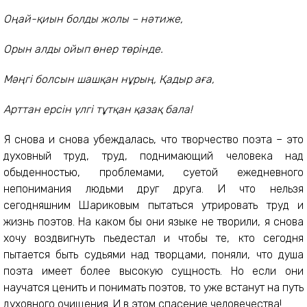
Оңай-қиын болды жолы – нәтиже,
Орын алды ойып өнер төрінде.
Мәңгі болсын шашқан нұрың, Қадыр аға,
Арттан ерсін үлгі тұтқан қазақ бала!
Я снова и снова убеждалась, что творчество поэта – это
духовный труд, труд, поднимающий человека над
обыденностью, проблемами, суетой ежедневного
непонимания людьми друг друга. И что нельзя
сегодняшним Шариковым пытаться утрировать труд и
жизнь поэтов. На каком бы они языке не творили, я снова
хочу воздвигнуть пьедестал и чтобы те, кто сегодня
пытается быть судьями над творцами, поняли, что душа
поэта имеет более высокую сущность. Но если они
научатся ценить и понимать поэтов, то уже встанут на путь
духовного очищения. И в этом спасение человечества!