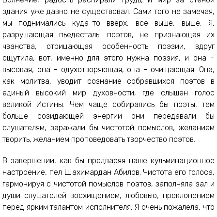
здания уже давно не существовал. Сами того не замечая,
мы поднимались куда-то вверх, все выше, выше. Я,
разрушающая пьедесталы поэтов, не признающая их
чванства, отрицающая особенность поэзии, вдруг
ощутила, вот, именно для этого нужна поэзия, и она –
высокая, она – одухотворяющая, она – очищающая. Она,
как молитва, уводит сознание собравшихся поэтов в
единый высокий мир духовности, где слышен голос
великой Истины. Чем чаще собирались бы поэты, тем
больше созидающей энергии они передавали бы
слушателям, заражали бы чистотой помыслов, желанием
творить, желанием проповедовать творчество поэтов.
В завершении, как бы предваряя наше кульминационное
настроение, пел Шахимардан Абилов. Чистота его голоса,
гармонируя с чистотой помыслов поэтов, заполняла зал и
души слушателей восхищением, любовью, преклонением
перед ярким талантом исполнителя. Я очень пожалела, что