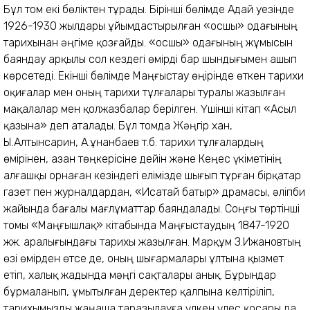
Бұл том екі бөліктен тұрады. Бірінші бөлімде Адай уезінде
1926-1930 жылдары ұйымдастырылған «Қосшы» одағының
тарихынан әңгіме қозғайды. «Қосшы» одағының жұмысын
баяндау арқылы сол кездегі өмірді бар шындығымен ашып
көрсетеді. Екінші бөлімде Маңғыстау өңірінде өткен тарихи
оқиғалар мен оның тарихи тұлғалары туралы жазылған
мақалалар мен қолжазбалар берілген. Үшінші кітап «Асыл
қазына» деп аталады. Бұл томда Жәңгір хан,
Ы.Алтынсарин, А.Құнанбаев т.б. тарихи тұлғалардың
өмірінен, Қазан төңкерісіне дейін және Кеңес үкіметінің
алғашқы орнаған кезіндегі елімізде шығып тұрған бірқатар
газет пен журналдардан, «Исатай батыр» драмасы, әліпби
жайында бағалы мағлұматтар баяндалады. Соңғы төртінші
томы «Маңғышлақ» кітабында Маңғыстаудың 1847-1920
жж. аралығындағы тарихы жазылған. Марқұм З.Ижановтың
өзі өмірден өтсе де, оның шығармалары ұлтына қызмет
етіп, халық жадында мәңгі сақталары анық. Бұрындар
бұрмаланып, ұмытылған деректер қалпына келтіріліп,
тарихымызды жаңаша таразылауға үлкен үлес қосары да