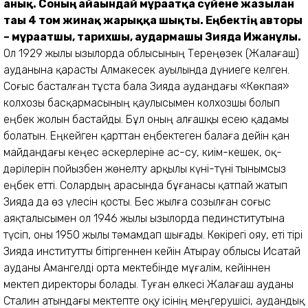
анық. Соның айғағындай мұрағатқа сүйене жазылған
тағы 4 том жинақ жарыққа шықты. Еңбектің авторы
– мұрағатшы, тарихшы, аудармашы Зияда Ижанұлы.
Ол 1929 жылы Қызылорда облысының Тереңөзек (Жалағаш)
ауданына қарасты Алмакесек ауылында дүниеге келген.
Соғыс басталған тұста бала Зияда аудандағы «Көкпая»
колхозы басқармасының қаулысымен колхозшы болып
еңбек жолын бастайды. Бұл оның алғашқы есею қадамы
болатын. Еңкейген қарттан еңбектеген балаға дейін қан
майдандағы кеңес әскерлеріне ас-су, киім-кешек, оқ-
дәрілерін пойызбен жөнелту арқылы күні-түні тынымсыз
еңбек етті. Солардың арасында бұғанасы қатпай жатып
Зияда да өз үлесін қосты. Бес жылға созылған соғыс
аяқталысымен ол 1946 жылы Қызылорда пединститутына
түсіп, оны 1950 жылы тәмамдап шығады. Көкірегі ояу, еті тірі
Зияда институтты бітіргеннен кейін Атырау облысы Исатай
ауданы Амангелді орта мектебінде мұғалім, кейіннен
мектеп директоры болады. Туған өлкесі Жалағаш ауданы
Сталин атындағы мектепте оқу ісінің меңгерушісі, аудандық