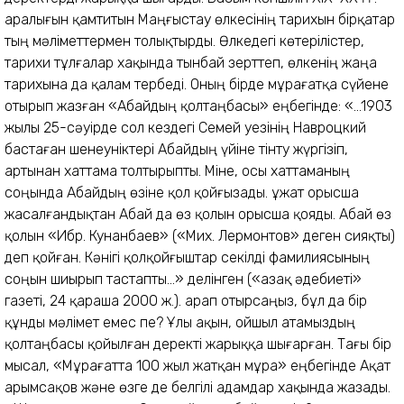
аралығын қамтитын Маңғыстау өлкесінің тарихын бірқатар
тың мәліметтермен толықтырды. Өлкедегі көтерілістер,
тарихи тұлғалар хақында тынбай зерттеп, өлкенің жаңа
тарихына да қалам тербеді. Оның бірде мұрағатқа сүйене
отырып жазған «Абайдың қолтаңбасы» еңбегінде: «...1903
жылы 25-сәуірде сол кездегі Семей уезінің Навроцкий
бастаған шенеуніктері Абайдың үйіне тінту жүргізіп,
артынан хаттама толтырыпты. Міне, осы хаттаманың
соңында Абайдың өзіне қол қойғызады. Құжат орысша
жасалғандықтан Абай да өз қолын орысша қояды. Абай өз
қолын «Ибр. Кунанбаев» («Мих. Лермонтов» деген сияқты)
деп қойған. Кәнігі қолқойғыштар секілді фамилиясының
соңын шиырып тастапты...» делінген («Қазақ әдебиеті»
газеті, 24 қараша 2000 ж.). Қарап отырсаңыз, бұл да бір
құнды мәлімет емес пе? Ұлы ақын, ойшыл атамыздың
қолтаңбасы қойылған деректі жарыққа шығарған. Тағы бір
мысал, «Мұрағатта 100 жыл жатқан мұра» еңбегінде Ақат
Қарымсақов және өзге де белгілі адамдар хақында жазады.