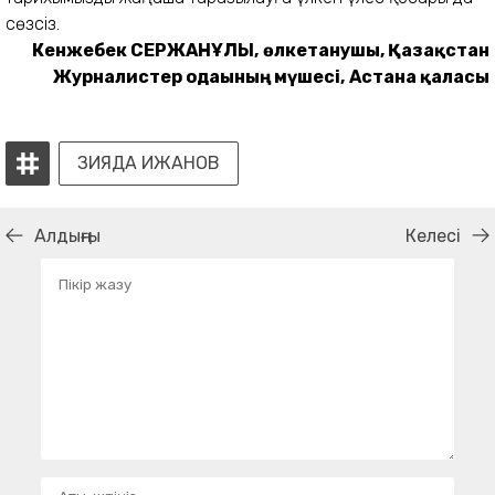
сөзсіз.
Кенжебек СЕРЖАНҰЛЫ,
өлкетанушы, Қазақстан
Журналистер одағының мүшесі,
Астана қаласы
ЗИЯДА ИЖАНОВ
Алдыңғы
Келесі