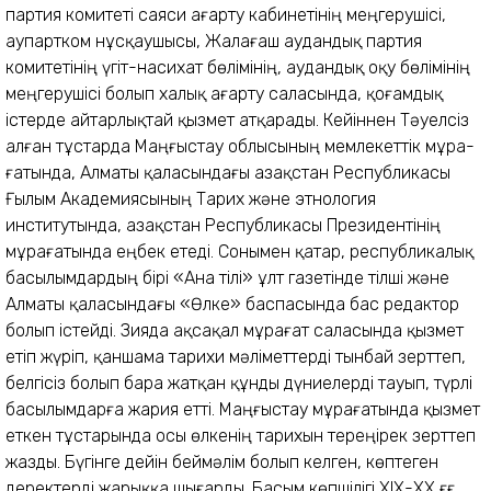
партия комитеті саяси ағарту кабинетінің меңгерушісі,
аупартком нұсқаушысы, Жалағаш аудандық партия
комитетінің үгіт-насихат бөлімінің, аудандық оқу бөлімінің
меңгерушісі болып халық ағарту саласында, қоғамдық
істерде айтарлықтай қызмет атқарады. Кейіннен Тәуелсіз
алған тұстарда Маңғыстау облысының мемлекеттік мұра­
ғатында, Алматы қаласындағы Қазақстан Республикасы
Ғылым Академиясының Тарих және этнология
институтында, Қазақстан Республикасы Президентінің
мұрағатында еңбек етеді. Сонымен қатар, республикалық
басылымдардың бірі «Ана тілі» ұлт газетінде тілші және
Алматы қаласындағы «Өлке» баспасында бас редактор
болып істейді. Зияда ақсақал мұрағат саласында қызмет
етіп жүріп, қаншама тарихи мәліметтерді тынбай зерттеп,
белгісіз болып бара жатқан құнды дүниелерді тауып, түрлі
басылымдарға жария етті. Маңғыстау мұрағатында қызмет
еткен тұстарында осы өлкенің тарихын тереңірек зерттеп
жазды. Бүгінге дейін беймәлім болып келген, көптеген
деректерді жарыққа шығарды. Басым көпшілігі ХІХ-ХХ ғғ.