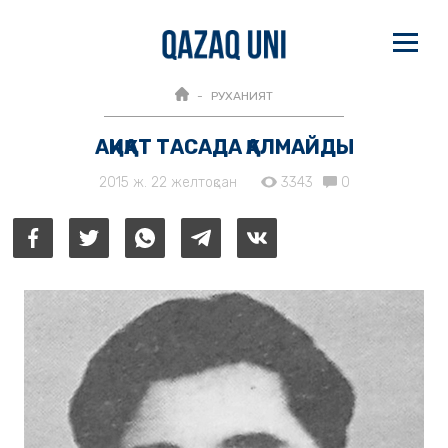
РУХАНИЯТ
АҚИҚАТ ТАСАДА ҚАЛМАЙДЫ
2015 ж. 22 желтоқсан
3343
0