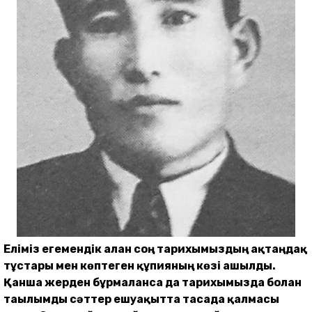
Еліміз егемендік алған соң тарихымыздың ақтаңдақ
тұстары мен көптеген құпияның көзі ашылды.
Қанша жерден бұрмаланса да тарихымызда болған
тағылымды сәттер ешуақытта тасада қалмасы