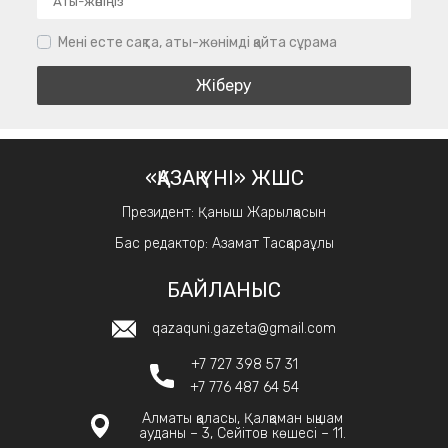
Мені есте сақта, аты-жөнімді қайта сұрама
«ҚАЗАҚ ҮНІ» ЖШС
Президент: Қаныш Жарылқасын
Бас редактор: Азамат Тасқараұлы
БАЙЛАНЫС
qazaquni.gazeta@gmail.com
+7 727 398 57 31
+7 776 487 64 54
Алматы қаласы, Қалқаман ықшам
ауданы – 3, Сейітов көшесі – 11.