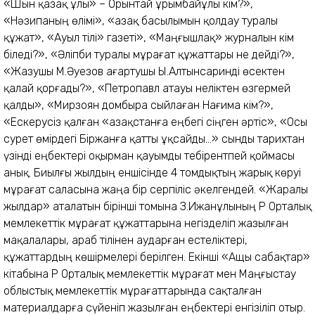
«Шын қазақ ұлы» – Орынтай Құрымбайұлы кім?»,
«Нәзипаның өлімі», «Қазақ басылымын қолдау туралы
құжат», «Ауыл тілі» газеті», «Маңғышлақ» журналын кім
біледі?», «Әліпби туралы мұрағат құжаттары не дейді?»,
«Жазушы М.Әуезов ағартушы Ы.Алтынсаринді өсектен
қалай қорғады?», «Петропавл атауы неліктен өзгермей
қалды», «Мирзоян домбыра сыйлаған Нағима кім?»,
«Ескерусіз қалған «Қазақстанға еңбегі сіңген әртіс», «Осы
сурет өмірдегі Біржанға қатты ұқсайды...» сынды тарихтан
үзінді еңбектері оқырман қауымды тебірентпей қоймасы
анық. Биылғы жылдың еншісінде 4 томдықтың жарық көруі
мұрағат саласына жаңа бір серпіліс әкелгендей. «Жаралы
жылдар» аталатын бірінші томына З.Ижанұлының ҚР Орталық
мемлекеттік мұрағат құжаттарына негізделіп жазылған
мақалалары, араб тілінен аударған естеліктері,
құжаттардың көшірмелері берілген. Екінші «Ащы сабақтар»
кітабына ҚР Орталық мемлекеттік мұрағат мен Маңғыстау
облыстық мемлекеттік мұрағаттарында сақталған
материалдарға сүйеніп жазылған еңбектері енгізіліп отыр.