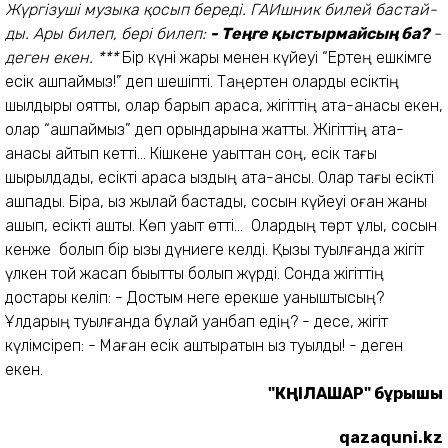
Жүргізуші музыка қосып береді. ГАИшник билей бас­тай­
ды. Ары билеп, бері билеп:
- Теңге қыстырмайсың ба?
-
деген екен.
***
Бір күні жары менен күйеуі “Ертең ешкімге
есік ашпаймыз!” деп шешіпті. Таңертен оларды есіктің
шылдыры оятты, олар барып қараса, жігіттің ата-анасы екен,
олар “ашпаймыз” деп орындарына жатты. Жігіттің ата-
анасы қайтып кетті... Кішкене уақыттан соң, есік тағы
шырылдады, есікті қараса қыздың ата-ансы. Олар тағы есікті
ашпады. Бірақ, қыз жылай бастады, сосын күйеуі оған жаны
ашып, есікті ашты. Көп уақыт өтті... Олардың төрт ұлы, сосын
кенже болып бір қызы дүниеге келді. Қызы туылғанда жігіт
үлкен той жасап бықытты болып жүрді. Сонда жігіттің
достары келіп: - Достым неге ерекше қуаныштысың?
Ұлдарың туылғанда бұлай қуанбап едің? - десе, жігіт
күлімсіреп: - Маған есік аштыратын қыз туылды! - деген
екен.
"КӨҢІЛАШАР" бұрышы
qazaquni.kz