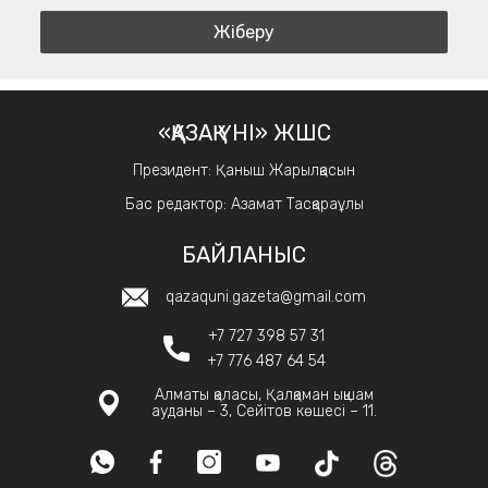
«ҚАЗАҚ ҮНІ» ЖШС
Президент: Қаныш Жарылқасын
Бас редактор: Азамат Тасқараұлы
БАЙЛАНЫС
qazaquni.gazeta@gmail.com
+7 727 398 57 31
+7 776 487 64 54
Алматы қаласы, Қалқаман ықшам
ауданы – 3, Сейітов көшесі – 11.