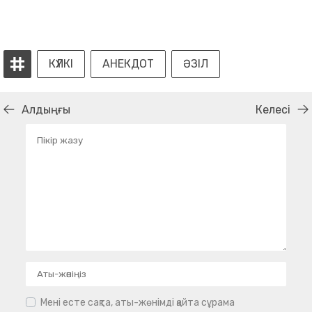
КҮЛКІ
АНЕКДОТ
ӘЗІЛ
Алдыңғы
Келесі
Мені есте сақта, аты-жөнімді қайта сұрама