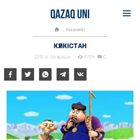
РУХАНИЯТ
КҮЛКІСТАН
2015 ж. 06 қараша
4709
0