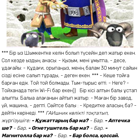
*** Бір қыз Шымкентке келін болып түсейін деп жатыр екен.
Сол кезде қыздың анасы: - Қызым, мені ұмытпа, - десе,
құдағайы: - Құдағи, қорықпаңыз, менің балам 30 минут сайын
сізді есіне салып тұрады, - деген екен. *** - Кеше тойға
барған едік. Той той болмады. Тым-тырыс өтті. - Неге? -
Тойханада тегін Wi-Fi бар екен)) Бір кісі алтын балық ұстап
алыпты. Балыққа қалағанын айтып жатыр: - Маған бір завод,
үй, машина, - депті. Сөйтсе балық : - Кредитке аласың ба? -
дейтін көрінеді. ***
ГАИшник көлікті тоқтатып,
жүргізушіге:
- Құжаттарың бар ма?
- Бар.
- Аптечка
ше?
- Бар.
- Огнетушитель бар ма?
- Бар.
-
Магнитолла бар ма?
- Бар.
- Бар болса, қоссай.