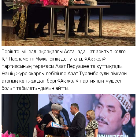
Періште мінезді ақсақалды Астанадан ат арытып келген
ҚР Парламенті Мәжілісінің депутаты, «Ақ жол»
партиясының төрағасы Азат Перуашев та құттықтады.
Өзінің жүрекжарды лебізінде Азат Тұрлыбекұлы Әлімғазы
атаның көп жылдан бері «Ақ жол» партияның мүшесі
болып табылатындығын айтты.