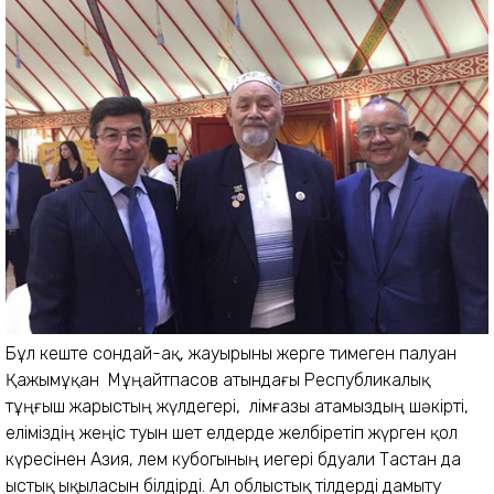
Бұл кеште сондай-ақ, жауырыны жерге тимеген палуан
Қажымұқан Мұңайтпасов атындағы Республикалық
тұңғыш жарыстың жүлдегері, Әлімғазы атамыздың шәкірті,
еліміздің жеңіс туын шет елдерде желбіретіп жүрген қол
күресінен Азия, Әлем кубогының иегері Әбдуали Тастан да
ыстық ықыласын білдірді. Ал облыстық тілдерді дамыту