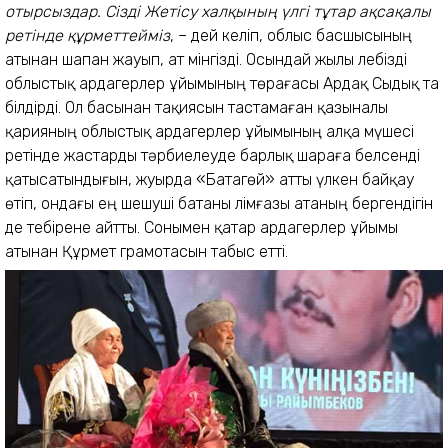
отырсыздар. Сізді Жетісу халқының үлгі тұтар ақсақалы
ретінде құрметтейміз
, – дей келіп, облыс басшысының
атынан шапан жауып, ат мінгізді. Осындай жылы лебізді
облыстық ардагерлер ұйымының төрағасы Ардақ Сыдық та
білдірді. Ол басынан тақиясын тастамаған қазыналы
қарияның облыстық ардагерлер ұйымының алқа мүшесі
ретінде жастарды тәрбиелеуде барлық шараға белсенді
қатысатындығын, жуырда «Батагөй» атты үлкен байқау
өтіп, ондағы ең шешуші батаны Әлімғазы атаның бергендігін
де тебірене айтты. Сонымен қатар ардагерлер ұйымы
атынан Құрмет грамотасын табыс етті.