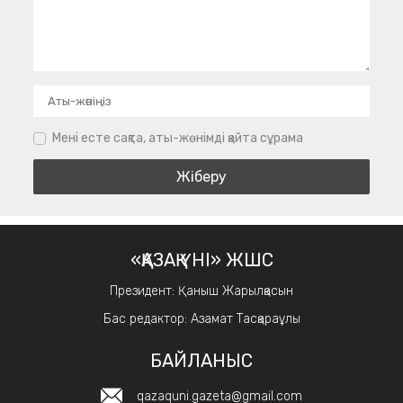
Мені есте сақта, аты-жөнімді қайта сұрама
«ҚАЗАҚ ҮНІ» ЖШС
Президент: Қаныш Жарылқасын
Бас редактор: Азамат Тасқараұлы
БАЙЛАНЫС
qazaquni.gazeta@gmail.com