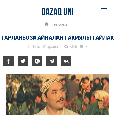
РУХАНИЯТ
ТАРЛАНБОЗҒА АЙНАЛҒАН ТАҚИЯЛЫ ТАЙЛАҚ
2015 ж. 02 қараша
7365
0