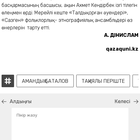
басқармасының басшысы, ақын Ахмет Кендірбек ізгі тілегін
өлеңмен өрді. Мерейлі кеште «Талдықорған әуендері»,
«Сазген» фольклорлық- этнографиялық ансамбльдері өз
өнерлерін тарту етті.
А. ДІНИСЛАМ
qazaquni.kz
АМАНДЫҚ БАТАЛОВ
ТАҚИЯЛЫ ПЕРІШТЕ
Алдыңғы
Келесі