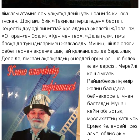
Әлімғазы атамыз осы уақытқа дейін ұзын саны 14 киноға
түскен. Шоқтығы биік «Тақиялы періштеден» бастап,
кеңестік дәуірді айнытпай көз алдыңа әкелетін «Долана»,
«От оранған Орал», «Қан мен тер», «Дала гүлі», тағы
басқа да туындыларымен жалғасады. Мұның ішінде саяси
себептермен экранға шықпай қалғандары да баршылық.
Десе де, Әлімғазы ақсақалдың өнердегі орны өзінше бөлек
әлем дерсіз...
Мерейлі
кеш Әлімғазы
Райымбековтің өмір
жолын баяндаған
бейнекөрсетілімнен
басталды. Мұнан
кейін облыстық
мәслихаттың хатшысы
Ермек Келемсейіт сөз
алып, облыс әкімі