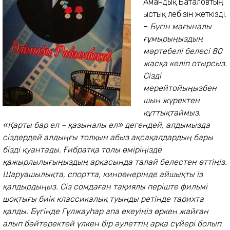
Амандық Баталовтың
ыстық лебізін жеткізді.
–
Бүгін мағыналы
ғұмырыңыздың
мәртебелі белесі 80
жасқа келіп отырсыз.
Сізді
мерейтойыңызбен
шын жүректен
құттықтаймыз.
«Қарты бар ел – қазыналы ел» дегендей, алдымызда
сіздердей алдыңғы толқын абыз ақсақалдардың бары
бізді қуантады. Ғибратқа толы өміріңізде
қажырлылығыңыздың арқасында талай белестен өттіңіз.
Шаруашылықта, спортта, киноөнерінде айшықты із
қалдырдыңыз. Сіз сомдаған тақиялы періште фильмі
шоқтығы биік классикалық туынды ретінде тарихта
қалды. Бүгінде Гүлжауһар апа екеуіңіз өркен жайған
алып бәйтеректей үлкен бір әулеттің арқа сүйері болып