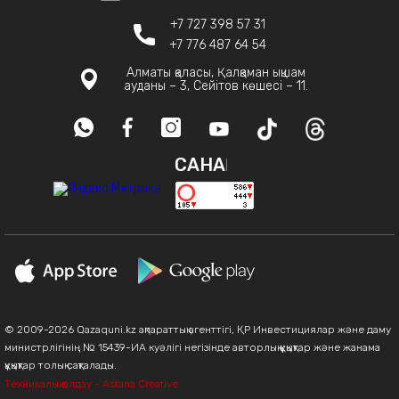
+7 727 398 57 31
+7 776 487 64 54
Алматы қаласы, Қалқаман ықшам
ауданы – 3, Сейітов көшесі – 11.
САНАҚ
© 2009-2026 Qazaquni.kz ақпараттық агенттігі, ҚР Инвестициялар және даму
министрлігінің № 15439-ИА куәлігі негізінде авторлық құқықтар және жанама
құқықтар толық сақталады.
Техникалық қолдау - Astana Creative