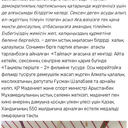
демократиялық партиясының қатарында жүргеніңіз үшін
де алғысымды білдіргім келеді. Сексен деген асуды алып,
ел-жұрттың тілеуін тілеген асыл Аға,өзіңізге тек қана
мықты денсаулық, отбасыңызға амандық тілеймін.
Еңбегіңіздің жемісін жеп, халқыңыздың құрметіне
бөлене бергейс
із, – деген ыстық ықыласын білдірді халық
қалаулысы. Сонымен бірге партия атынан атақты
тарланбозға айналған «Тайлақ» ағасына ат мінгізді. Айта
кетейік, сексеннің сеңгіріне жеткен қария бүгінде
«Тақиялы періште – 2» фильміне түсуде. Осы мерейтойға
фильмді түсіруге демеушілік жасап жүрген Алматы қалалық
мәслихатының депутаты Ғұсман Шалабаев та арнайы
келіп, ҚР Мәдениет және спорт министрі Арыстанбек
Мұхамедиұлының ыстық сәлемін жеткізіп, мәдениет пен
кино өнерінің дамуына қосқан үлкен үлесі үшін Қазақ
Хандығының 550 жылдығына арналған естелік медальді
омырауына тақты.