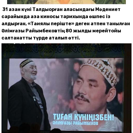
31 қазан күні
Талдықорған қаласындағы Мәдениет
сарайында қазақ киносы тарихында өшпес із
қалдырған, «Тақиялы періште» деген атпен танылған
Әлімғазы Райымбековтің 80 жылдық мерейтойы
салтанатты түрде аталып өтті.