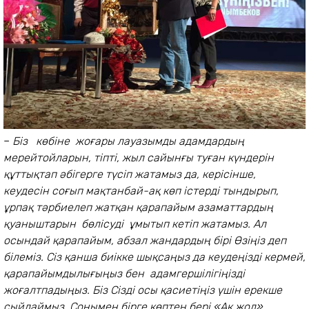
–
Біз көбіне жоғары лауазымды адамдардың
мерейтойларын, тіпті, жыл сайынғы туған күндерін
құттықтап әбігерге түсіп жатамыз да, керісінше,
кеудесін соғып мақтанбай-ақ көп істерді тындырып,
ұрпақ тәрбиелеп жатқан қарапайым азаматтардың
қуаныштарын бөлісуді ұмытып кетіп жатамыз. Ал
осындай қарапайым, абзал жандардың бірі Өзіңіз деп
білеміз. Сіз қанша биікке шықсаңыз да кеудеңізді кермей,
қарапайымдылығыңыз бен адамгершілігіңізді
жоғалтпадыңыз. Біз Сізді осы қасиетіңіз үшін ерекше
сыйлаймыз. Сонымен бірге көптен бері «Ақ жол»