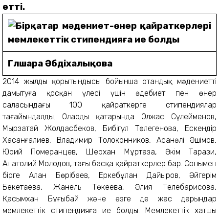
етті.
Гүлшара Әбдіхалықова
2014 жылдың қорытындысы бойынша отандық мәдениетті
дамытуға қосқан үлесі үшін әдебиет пен өнер
саласындағы 100 қайраткерге стипендиялар
тағайындалды. Олардың қатарында Олжас Сүлейменов,
Мырзатай Жолдасбеков, Бибігүл Төлегенова, Ескендір
Хасанғалиев, Владимир Толоконников, Асанәлі Әшімов,
Юрий Померанцев, Шерхан Мұртаза, Әкім Тарази,
Анатолий Молодов, тағы басқа қайраткерлер бар. Сонымен
бірге Алан Бөрібаев, Еркебұлан Дайыров, Әйгерім
Бекетаева, Жанель Төкеева, Әлия Телебарисова,
Қасымхан Бұғыбай және өзге де жас дарындар
мемлекеттік стипендияға ие болды. Мемлекеттік хатшы