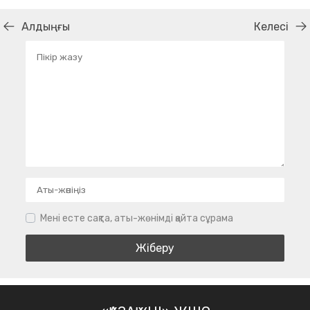
Алдыңғы
Келесі
Мені есте сақта, аты-жөнімді қайта сұрама