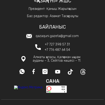
«ҚАЗАҚ ҮНІ» ЖШС
Президент: Қаныш Жарылқасын
Бас редактор: Азамат Тасқараұлы
БАЙЛАНЫС
qazaquni.gazeta@gmail.com
+7 727 398 57 31
+7 776 487 64 54
Алматы қаласы, Қалқаман ықшам
ауданы – 3, Сейітов көшесі – 11.
САНАҚ