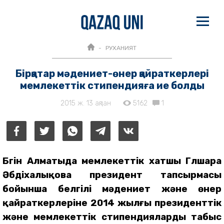
РУХАНИЯТ
Бірқатар мәдениет-өнер қайраткерлері
мемлекеттік стипендияға ие болды
2015 ж. 13 ақпан
5162
1
Бүгін Алматыда мемлекеттік хатшы Гүлшара
Әбдіхалықова президент тапсырмасы
бойынша белгілі мәдениет және өнер
қайраткерлеріне 2014 жылғы президенттік
және мемлекеттік стипендияларды табыс