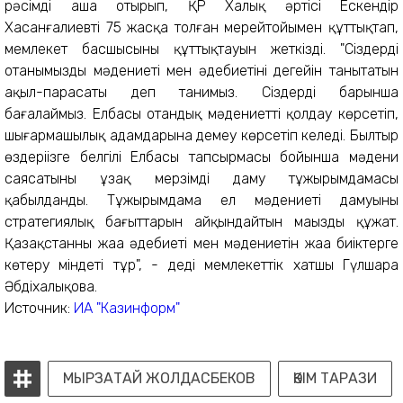
рәсімді аша отырып, ҚР Халық әртісі Ескендір
Хасанғалиевті 75 жасқа толған мерейтойымен құттықтап,
мемлекет басшысының құттықтауын жеткізді. "Сіздерді
отанымыздың мәдениеті мен әдебиетінің деңгейін танытатын
ақыл-парасаты деп танимыз. Сіздерді барынша
бағалаймыз. Елбасы отандық мәдениетті қолдау көрсетіп,
шығармашылық адамдарына демеу көрсетіп келеді. Былтыр
өздеріңізге белгілі Елбасы тапсырмасы бойынша мәдени
саясатының ұзақ мерзімді даму тұжырымдамасы
қабылданды. Тұжырымдама ел мәдениеті дамуының
стратегиялық бағыттарын айқындайтын маңызды құжат.
Қазақстанның жаңа әдебиеті мен мәдениетін жаңа биіктерге
көтеру міндеті тұр", - деді мемлекеттік хатшы Гүлшара
Әбдіхалықова.
Источник:
ИА "Казинформ"
МЫРЗАТАЙ ЖОЛДАСБЕКОВ
ӘКІМ ТАРАЗИ