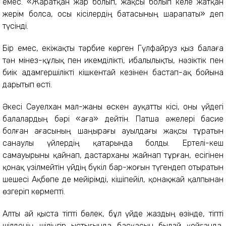
емес. «Жаратқан жар болып, жақсы болып келе жатқан
жерім болса, осы кісілердің батасының шарапаты» деп
түсінді.
Бір емес, екіжақты тәрбие көрген Гүлфайруз қыз балаға
тән мінез-құлық пен икемділікті, ибалылықты, нәзіктік пен
биік адамгершілікті кішкентай кезінен бастап-ақ бойына
дарытып өсті.
Әкесі Сәуелхан мал-жаны өскен ауқатты кісі, оны үйдегі
балалардың бәрі «аға» дейтін. Патша әжелері басие
болған ағасының шаңырағы ауылдағы жақсы тұратын
санаулы үйлердің қатарында болды. Ертелі-кеш
самауырыны қайнап, дастарханы жайнап тұрған, есігінен
қонақ үзілмейтін үйдің бүкіл бар-жоғын түгендеп отыратын
шешесі Ақбөпе де мейірімді, кішіпейіл, қонақжай қалпынан
өзгеріп көрмепті.
Алты ай қыста тіпті бөлек, бұл үйде жаздың өзінде, тіпті
шілденің шіліңгір ыстығында басқасын былай қойғанда,