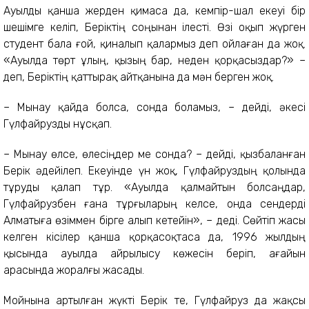
Ауылды қанша жерден қимаса да, кемпір-шал екеуі бір
шешімге келіп, Беріктің соңынан ілесті. Өзі оқып жүрген
студент бала ғой, қиналып қалармыз деп ойлаған да жоқ.
«Ауылда төрт ұлың, қызың бар, неден қорқасыздар?» –
деп, Беріктің қаттырақ айтқанына да мән берген жоқ.
– Мынау қайда болса, сонда боламыз, – дейді, әкесі
Гүлфайрузды нұсқап.
– Мынау өлсе, өлесіңдер ме сонда? – дейді, қызбаланған
Берік әдейілеп. Екеуінде үн жоқ, Гүлфайруздың қолында
тұруды қалап тұр. «Ауылда қалмайтын болсаңдар,
Гүлфайрузбен ғана тұрғыларың келсе, онда сендерді
Алматыға өзіммен бірге алып кетейін», – деді. Сөйтіп жасы
келген кісілер қанша қорқасоқтаса да, 1996 жылдың
қысында ауылда айрылысу көжесін беріп, ағайын
арасында жоралғы жасады.
Мойнына артылған жүкті Берік те, Гүлфайруз да жақсы