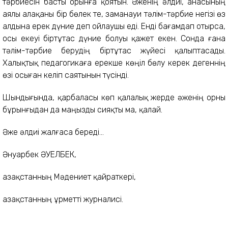
тәрбиесін басты орынға қоятын. Әженің әлдиі, анасының
аялы алақаны бір бөлек те, заманауи тәлім-тәрбие негізі өз
алдына ерек дүние деп ойлаушы еді. Енді бағамдап отырса,
осы екеуі біртұтас дүние болуы қажет екен. Сонда ғана
тәлім-тәрбие берудің біртұтас жүйесі қалыптасады.
Халықтық педагогикаға ерекше көңіл бөлу керек дегеннің
өзі осыған келіп саятынын түсінді.
Шындығында, қарбаласы көп қалалық жерде әженің орны
бұрынғыдан да маңызды сияқты ма, қалай.
Әже әлдиі жалғаса береді...
Әнуарбек ӘУЕЛБЕК,
Қазақстанның Мәдениет қайраткері,
Қазақстанның Құрметті журналисі.