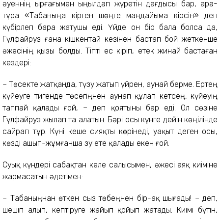
әуеннің ырғағымен ыңылдап жүретін дағдысы бар, ара-
тұра «Табаныңа кірген шөңге маңдайыма кірсін» деп
күбірлеп бара жатушы еді. Үйде он бір бала болса да,
Гүлфайруз ғана кішкентай кезінен бастап бой жеткенше
әжесінің қызы болды. Тіпті ес кіріп, етек жинай бастаған
кездері:
– Төсекте жатқанда, түзу жатып үйрен, аунай берме. Ертең
күйеуге тигенде төсегіңнен аунап құлап кетсең, күйеуің
таппай қалады ғой, – деп қоятыны бар еді. Ол сөзіне
Гүлфайруз жылап та алатын. Бәрі осы күнге дейін көңілінде
сайрап тұр. Күні кеше сияқты көрінеді, уақыт деген осы,
көзді ашып-жұмғанша зу ете қалады екен ғой.
Суық күндері сабақтан келе салысымен, әжесі аяқ киіміне
жармасатын әдетімен:
– Табаныңнан өткен сыз төбеңнен бір-ақ шығады! – деп,
шешіп алып, кептіруге жайып қойып жатады. Киімі бүтін,