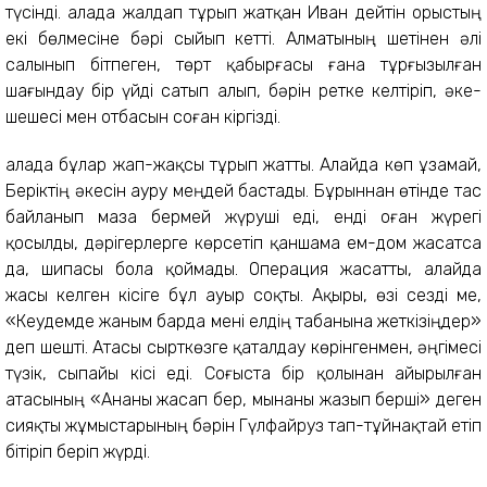
түсінді. Қалада жалдап тұрып жатқан Иван дейтін орыстың
екі бөлмесіне бәрі сыйып кетті. Алматының шетінен әлі
салынып бітпеген, төрт қабырғасы ғана тұрғызылған
шағындау бір үйді сатып алып, бәрін ретке келтіріп, әке-
шешесі мен отбасын соған кіргізді.
Қалада бұлар жап-жақсы тұрып жатты. Алайда көп ұзамай,
Беріктің әкесін ауру меңдей бастады. Бұрыннан өтінде тас
байланып маза бермей жүруші еді, енді оған жүрегі
қосылды, дәрігерлерге көрсетіп қаншама ем-дом жасатса
да, шипасы бола қоймады. Операция жасатты, алайда
жасы келген кісіге бұл ауыр соқты. Ақыры, өзі сезді ме,
«Кеудемде жаным барда мені елдің табанына жеткізіңдер»
деп шешті. Атасы сырткөзге қаталдау көрінгенмен, әңгімесі
түзік, сыпайы кісі еді. Соғыста бір қолынан айырылған
атасының «Ананы жасап бер, мынаны жазып берші» деген
сияқты жұмыстарының бәрін Гүлфайруз тап-тұйнақтай етіп
бітіріп беріп жүрді.