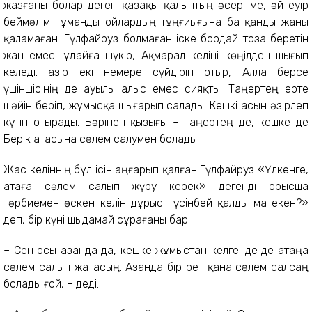
жазғаны болар деген қазақы қалыптың әсері ме, әйтеуір
беймәлім тұманды ойлардың тұңғиығына батқанды жаны
қаламаған. Гүлфайруз болмаған іске бордай тоза беретін
жан емес. Құдайға шүкір, Ақмарал келіні көңілден шығып
келеді. Қазір екі немере сүйдіріп отыр, Алла берсе
үшіншісінің де ауылы алыс емес сияқты. Таңертең ерте
шәйін беріп, жұмысқа шығарып салады. Кешкі асын әзірлеп
күтіп отырады. Бәрінен қызығы – таңертең де, кешке де
Берік атасына сәлем салумен болады.
Жас келіннің бұл ісін аңғарып қалған Гүлфайруз «Үлкенге,
атаға сәлем салып жүру керек» дегенді орысша
тәрбиемен өскен келін дұрыс түсінбей қалды ма екен?»
деп, бір күні шыдамай сұрағаны бар.
– Сен осы азанда да, кешке жұмыстан келгенде де атаңа
сәлем салып жатасың. Азанда бір рет қана сәлем салсаң
болады ғой, – деді.