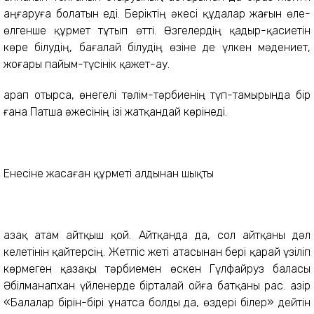
аңғаруға болатын еді. Беріктің әкесі құдалар жағын өле-
өлгенше құрмет тұтып өтті. Өзгелердің қадыр-қасиетін
көре білудің, бағалай білудің өзіне де үлкен мәдениет,
жоғары пайым-түсінік қажет-ау.
Қарап отырса, өнегелі тәлім-тәрбиенің түп-тамырында бір
ғана Патша әжесінің ізі жатқандай көрінеді.
Енесіне жасаған құрметі алдынан шықты
Қазақ атам айтқыш қой. Айтқанда да, сол айтқаны дәл
келетінін қайтерсің. Жетпіс жеті атасынан бері қарай үзіліп
көрмеген қазақы тәрбиемен өскен Гүлфайруз баласы
Әбілманапхан үйленерде бірталай ойға батқаны рас. Қазір
«Балалар бірін-бірі ұнатса болды да, өздері білер» дейтін