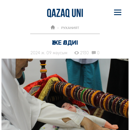
РУХАНИЯТ
ӘЖЕ ӘЛДИІ
2024 ж. 09 маусым
2130
0