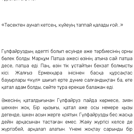
«Төсектен аунап кетсең, күйеуің таппай қалады ғой...»
Гүлфайруздың әдепті болып өсуінде әже тәрбиесінің орны
бөлек болды. Марқұм Патша әжесі өзінің атына сай патша
десе, патша еді. Паң, өзін тік ұстайтын бекзат болмысты
кісі. Жалғыз Ермекқара інісінен басқа құрсақтас
бауырлары «күл» шығып ерте дүние салғандықтан ба, өте
қатал адам болды, сөйте тұра ерекше балажан еді.
Әжесінің қаталдығынан Гүлфайруз пайда көрмесе, зиян
шеккен жоқ. Бір қызығы, қатал әже осы немере қызы
дегенде, ішкен асын жерге қоятын. Гүлфайрузды бес жасқа
дейін арқасынан тастаған емес. Жаяу жүргісі келсе де
жүргізбей, арқалап алатын. Үнемі жоқтау сарынды бір