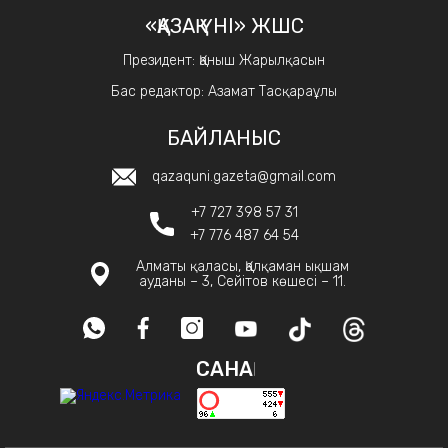
«ҚАЗАҚ ҮНІ» ЖШС
Президент: Қаныш Жарылқасын
Бас редактор: Азамат Тасқараұлы
БАЙЛАНЫС
qazaquni.gazeta@gmail.com
+7 727 398 57 31
+7 776 487 64 54
Алматы қаласы, Қалқаман ықшам
ауданы – 3, Сейітов көшесі – 11.
САНАҚ