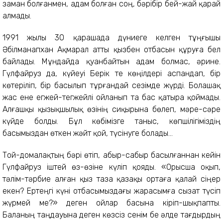
заман болғанмен, адам болған соң, бәрібір бей-жай қарай
алмады.
1991 жылы 30 қарашада дүниеге келген тұңғышы
Әбілманапхан Ақмарал атты қызбен отбасын құруға бел
байлады. Мұндайда қуанбайтын адам болмас, әрине.
Гүлфайруз да, күйеуі Берік те көңілдері аспандап, бір
көтеріліп, бір басылып тұрғандай сезімде жүрді. Болашақ
жас ене егжей-тегжейлі ойланып та бас қатыра қоймады.
Алғашқы қызықшылық өзінің сиқырына бөлеп, мәре-сәре
күйде болды. Бұл көбімізге таныс, көпшілігіміздің
басымыздан өткен жәйт қой, түсінуге болады...
Той-домалақтың бәрі өтіп, абыр-сабыр басылғаннан кейін
Гүлфайруз іштей өз-өзіне күліп қояды. «Орысша оқып,
тәлім-тәрбие алған қыз таза қазақы ортаға қалай сіңер
екен? Ертеңгі күні отбасымыздағы жарасымға сызат түсіп
жүрмей ме?» деген ойлар басына кіріп-шықпапты.
Баланың таңдауына деген көзсіз сенім бе әлде тағдырдың