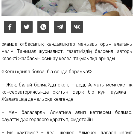
Қоғамда отбасылық құндылықтар маңызды орын алатыны
мәлім. Танымал журналист, газетіміздің белсенді авторы
кезекті жазбасын осынау келелі тақырыпқа арнады.
«Келін қайда болса, біз сонда барамыз!»
– Жоқ, бұлай болмайды екен, – деді, Алматы мемлекеттік
консерваториясында оқитын Берік бір күні ауылға –
Жалағашқа демалысқа келгенде.
– Мен балаларды Алматыға алып кетпесем болмас,
сауатты дәрігерлерге қаратып, емдетейін.
– Біз қайтеміз? – деді, шешесі Ұлмекен далада қалып