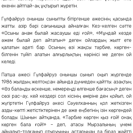
екенін айтпай-ақ ұқтырып жүретін.
Гүлфайруз оныншы сыныпты бітіргенше әжесінің қасында
жатты. Қазір бәрі сағынышқа айналған. Кез-келген сәтте
«Осыны анам былай жасаушы еді ғой», «Мұндай кезде
әжем былай деп айтатын» деген ойлардың жылт ете
қалатын әдеті бар. Осының өзі жақсы тәрбие, көрген-
білгенін түйіп алатын алғырлықтың көрінісі ме деген ой
келеді.
Патша әжесі Гүлфайруз оныншы сынып оқып жүргенде
1986 жылдың желтоқсан айында дүниеден қайтты. Қазақтың
«Өз балаңды өскенше, немереңді өлгенше бағасың» деген
сөзі рас-ау, кей кездері сол кісінің өміріне ден қойып, ой
жүгіртетін Гүлфайруз әкесі Сәуелханның қол жеткізген
азды-көпті жетістіктерінен де әже еңбегінің ізін көргендей
болады. Шынын айтқанда, «Тәрбие көрген қыз ғой! Қонақ
көрген бала ғой!» – деп, атасы Мырзалының үнемі
айналып-толғанып отыруының астарынан да біраз жәйтті