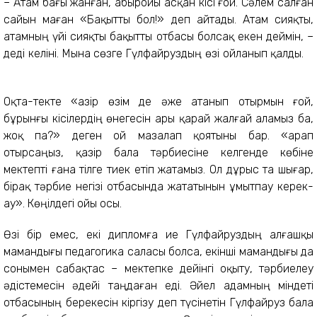
– Атам бағы жанған, абыройы асқан кісі ғой. Сәлем салған
сайын маған «Бақытты бол!» деп айтады. Атам сияқты,
атамның үйі сияқты бақытты отбасы болсақ екен деймін, –
деді келіні. Мына сөзге Гүлфайруздың өзі ойланып қалды.
Оқта-текте «Қазір өзім де әже атанып отырмын ғой,
бұрынғы кісілердің өнегесін ары қарай жалғай аламыз ба,
жоқ па?» деген ой мазалап қоятыны бар. «Қарап
отырсаңыз, қазір бала тәрбиесіне келгенде көбіне
мектепті ғана тілге тиек етіп жатамыз. Ол дұрыс та шығар,
бірақ тәрбие негізі отбасында жататынын ұмытпау керек-
ау». Көңілдегі ойы осы.
Өзі бір емес, екі дипломға ие Гүлфайруздың алғашқы
мамандығы педагогика саласы болса, екінші мамандығы да
сонымен сабақтас – мектепке дейінгі оқыту, тәрбиелеу
әдістемесін әдейі таңдаған еді. Әйел адамның міндеті
отбасының берекесін кіргізу деп түсінетін Гүлфайруз бала