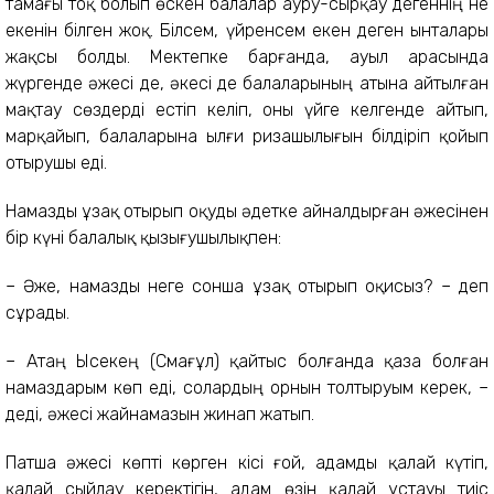
тамағы тоқ болып өскен балалар ауру-сырқау дегеннің не
екенін білген жоқ. Білсем, үйренсем екен деген ынталары
жақсы болды. Мектепке барғанда, ауыл арасында
жүргенде әжесі де, әкесі де балаларының атына айтылған
мақтау сөздерді естіп келіп, оны үйге келгенде айтып,
марқайып, балаларына ылғи ризашылығын білдіріп қойып
отырушы еді.
Намазды ұзақ отырып оқуды әдетке айналдырған әжесінен
бір күні балалық қызығушылықпен:
– Әже, намазды неге сонша ұзақ отырып оқисыз? – деп
сұрады.
– Атаң Ысекең (Смағұл) қайтыс болғанда қаза болған
намаздарым көп еді, солардың орнын толтыруым керек, –
деді, әжесі жайнамазын жинап жатып.
Патша әжесі көпті көрген кісі ғой, адамды қалай күтіп,
қалай сыйлау керектігін, адам өзін қалай ұстауы тиіс