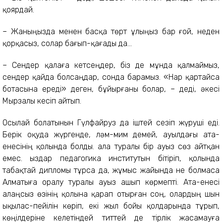
қоярдай.
– Жаныңызда менен басқа төрт ұлыңыз бар ғой, неден
қорқасыз, солар бағып-қағады да...
– Сендер қалаға кетсеңдер, біз де мұнда қалмаймыз,
сендер қайда болсаңдар, сонда барамыз. «Нар қартайса
ботасына ереді» деген, бұйырғаны болар, – деді, әкесі
Мырзалы кесіп айтып.
Осылай болатынын Гүлфайруз да іштей сезіп жүруші еді.
Берік оқуда жүргенде, ләм-мим демей, ауылдағы ата-
енесінің қолында болды. Қала туралы бір ауыз сөз айтқан
емес. Қыздар педагогика институтын бітіріп, қолында
табақтай дипломы тұрса да, жұмыс жайында не болмаса
Алматыға оралу туралы ауыз ашып көрмепті. Ата-енесі
алаңсыз өзінің қолына қарап отырған соң, олардың шын
ықылас-пейілін көріп, екі жыл бойы қолдарында тұрып,
көңілдеріне келетіндей титтей де тірлік жасамауға