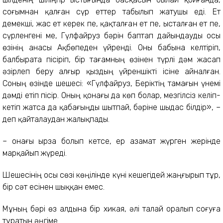
соғымнан қалған сүр еттер табылып жатушы еді. Ет
демекші, жас ет керек пе, қақталған ет пе, ысталған ет пе,
сүрленгені ме, Гүлфайруз бәрін баптап дайындауды осы
өзінің анасы Ақбөпеден үйренді. Оны бабына келтіріп,
балбырата пісіріп, бір тағамның өзінен түрлі дәм жасап
әзірлеп беру алғыр қыздың үйреншікті ісіне айналған.
Соның өзінде шешесі: «Гүлфайруз, Беріктің тамағын үнемі
дәмді етіп пісір. Оның қонағы да көп болар, мезгілсіз келіп-
кетіп жатса да қабағыңды шытпай, бәріне шыдас білдір», –
деп қайталаудан жалықпады.
– Қонағы ырза болып кетсе, ер азамат жүрген жерінде
марқайып жүреді.
Шешесінің осы сөзі көңілінде күні кешегідей жаңғырып тұр,
бір сәт есінен шыққан емес.
Мұның бәрі өз алдына бір хикая, әлі талай оралып соғуға
тұратын әңгіме.