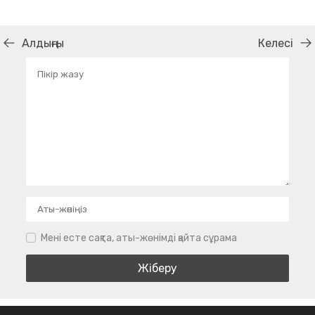
Алдыңғы
Келесі
Мені есте сақта, аты-жөнімді қайта сұрама