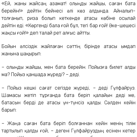
«Ей, жаны жайсаң азамат! Қолыңды жайшы, саған бата
берейін!» дейтін бейнесі әлі көз алдында. Айналып-
толғанып, риза болып кеткенде атасы көбіне осылай
дейтін еді. «Көргенді бала ғой бұл, тегі бар ғой! Әке-шешесі
жақсы ғой!» деп талай рет алғыс айтты.
Бойын әлсіздік жайлаған сәттің бірінде атасы ымдап
жанына шақырып:
– Қолыңды жайшы, мен бата берейін. Пойызға билет алды
ма? Пойыз қаншада жүреді? – деді.
– Пойыз кешкі сағат сегізде жүреді, – деді Гүлфайруз.
Шамасы жетіп тұрғанда бата беріп қалайын деді ме,
батасын берді де атасы үн-түнсіз қалды. Сәлден кейін
барып:
– Жаңа саған бата беріп болғаннан кейін менің тілім
тартылып қалды ғой, – дегені Гүлфайруздың есінен кетер