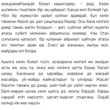
алаңдамайтындай болып көшесіздер, – деді, Берік
әңгіменің тоқетерін бір-ақ қайырып. Басқа жол болмай тұр.
«Біз бір жұмыстан қалып қоятын адамдай, бұл келін
тамағын берсе де, дәл уақытында береді. Осы бала келгелі
дәмді тамақ ішетін болдық», – деп, сүйсіне айтып жүретін
атасы сүйікті келінінен айрылғысы келмеді. Ұлы Отан
соғысына қатысып, бір қолынан айрылып қайтқан атасы
кісі танитын адам еді. Енесі де жанының жылуы мол,
жайдары кісі болды.
Ауылға келін болып түсіп, қолдарына келгелі екі жылдан
асты ма, жоқ па, екеуі жас келінге қатты бауыр басып
қалды. Баласына да қарайды, өздеріне де жағдай
жасайды, үй-жайды жайғастырып та үлгереді. Жасап
беретін тамағы да дәмді, шәй-пәйі де үзіліп көрген емес.
Бірлі-жарым қонақ келе қалса да, жоқты бардай, барды
нардай етіп көрсетіп, ырғап-жырғап отырғаны. Ондай
келінді кім жек көрсін.