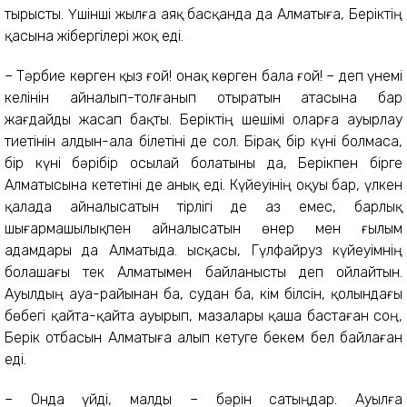
тырысты. Үшінші жылға аяқ басқанда да Алматыға, Беріктің
қасына жібергілері жоқ еді.
– Тәрбие көрген қыз ғой! Қонақ көрген бала ғой! – деп үнемі
келінін айналып-толғанып отыратын атасына бар
жағдайды жасап бақты. Беріктің шешімі оларға ауырлау
тиетінін алдын-ала білетіні де сол. Бірақ бір күні болмаса,
бір күні бәрібір осылай болатыны да, Берікпен бірге
Алматысына кететіні де анық еді. Күйеуінің оқуы бар, үлкен
қалада айналысатын тірлігі де аз емес, барлық
шығармашылықпен айналысатын өнер мен ғылым
адамдары да Алматыда. Қысқасы, Гүлфайруз күйеуімнің
болашағы тек Алматымен байланысты деп ойлайтын.
Ауылдың ауа-райынан ба, судан ба, кім білсін, қолындағы
бөбегі қайта-қайта ауырып, мазалары қаша бастаған соң,
Берік отбасын Алматыға алып кетуге бекем бел байлаған
еді.
– Онда үйді, малды – бәрін сатыңдар. Ауылға