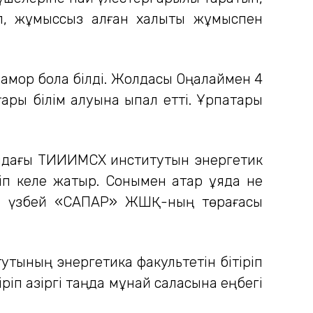
іп, жұмыссыз қалған халықты жұмыспен
 қамқор бола білді. Жолдасы Оңалаймен 4
ары білім алуына ықпал етті. Ұрпақтары
ындағы ТИИИМСХ институтын энергетик
іп келе жатыр. Сонымен қатар ұяда не
қол үзбей «САПАР» ЖШҚ-ның төрағасы
тының энергетика факультетін бітіріп
ріп қазіргі таңда мұнай саласына еңбегі