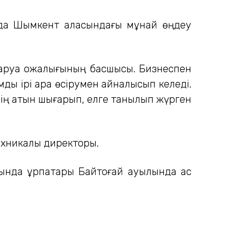
аңда Шымкент қаласындағы мұнай өңдеу
шаруа қожалығының басшысы. Бизнеспен
ды ірі қара өсірумен айналысып келеді.
дің атын шығарып, елге танылып жүрген
никалық директоры.
ында ұрпақтары Байтоғай ауылында ас