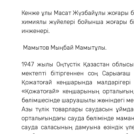
Кенже ұлы Мақсат Жүзбайұлы жоғары бі
химиялық жүйелері бойынша жоғары бі
инженері.
Мамытов Мыңбай Мамытұлы.
1947 жылы Оңтүстік Қазақстан облысы
мектепті бітіргеннен соң Сарыағаш
Қожатоғай кеңшарында малдәрігері 
«Қожатоғай» кеңшарының орталығынд
бөлімшесінде шаруашылық жөніндегі ме
Азық түлік товарлары саудасын ұйм
орталығындағы сауда бөлімінде маманд
сауда саласының дамуына өзіндік үле