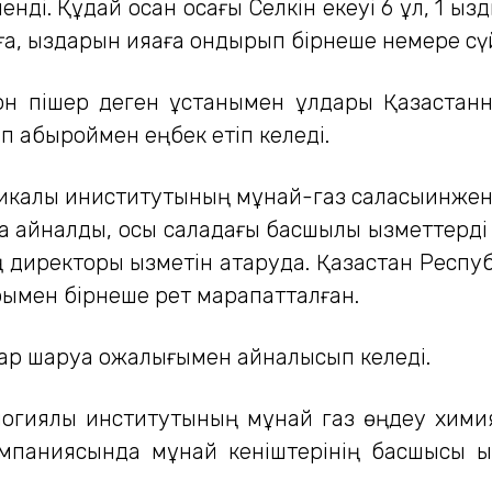
і. Құдай осқан қосағы Селкін екеуі 6 ұл, 1 қыз
а, қыздарын қияаға қондырып бірнеше немере сү
он пішер деген ұстанымен ұлдары Қазақстанн
п абыроймен еңбек етіп келеді.
алық иниститутының мұнай-газ саласыинжене
а айналды, осы саладағы басшылық қызметтерді 
 директоры қызметін атқаруда. Қазақстан Респ
ымен бірнеше рет марапатталған.
дар шаруа қожалығымен айналысып келеді.
огиялық институтының мұнай газ өңдеу химия
омпаниясында мұнай кеніштерінің басшысы қы