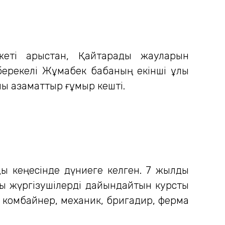
жеті арыстан, Қайтарады жауларын
т-берекелі Жұмабек бабаның екінші ұлы
лы азаматтыр ғұмыр кешті.
қ кеңесінде дүниеге келген. 7 жылдық
ғы жүргізушілерді дайындайтын курсты
, комбайнер, механик, бригадир, ферма