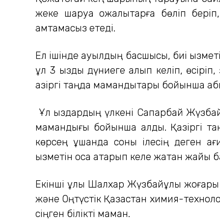
жеке шаруа қожалықтарға бөліп беріп
қамтамасыз етеді.
Ел ішінде ауылдың басшысы, биі қызметі
ұл 3 қызды дүниеге алып келіп, өсіріп
қазіргі таңда мамандықтары бойынша а
Ұл қыздардың үлкені Сапарбай Жүзба
мамандығы бойынша алды. Қазіргі таң
көрсең ұшқанда соны ілесің деген 
қызметін қоса атқарып келе жатқан жайы б
Екінші ұлы Шалхар Жүзбайұлы жоғары 
және Оңтүстік Қазақстан химия-технолог
сіңген білікті маман.