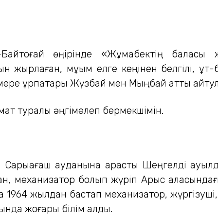
-Байтоғай өңірінде «Жұмабектің баласы 
н жырлаған, мұқым елге кеңінен белгілі, құ
емере ұрпақтары Жүзбай мен Мыңбай атты айту
амат туралы әңгімелеп бермекшімін.
, Сарыағаш ауданына қарасты Шеңгелді ауылды
пан, механизатор болып жүріп Арыс қаласында
 1964 жылдан бастап механизатор, жүргізуші
сында жоғары білім алды.