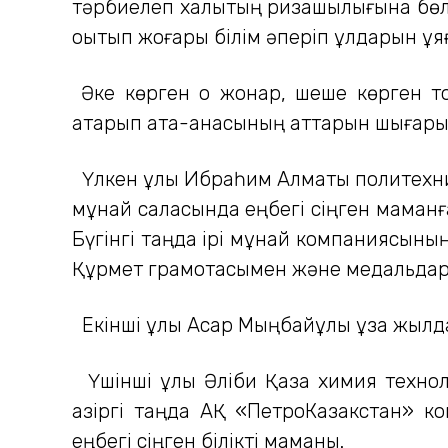
тәрбиелеп халықтың ризашылығына бөленд
оқытып жоғары білім әперіп ұлдарын ұяғ
Әке көрген оқ жонар, шеше көрген т
атқарып ата-анасының аттарын шығары
Үлкен ұлы Ибраһим Алматы политехник
мұнай саласында еңбегі сіңген маманғ
Бүгінгі таңда ірі мұнай компаниясының
Құрмет грамотасымен және медальдар
Екінші ұлы Асқар Мыңбайұлы ұзақ жыл
Үшінші ұлы Әліби Қазақ химия технол
қазіргі таңда АҚ «ПетроКазакстан» к
еңбегі сіңген білікті маманы.