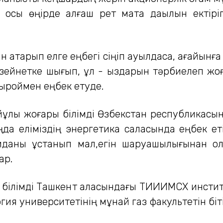
, осы өңірде алғаш рет мақта дақылын ектір
н атқарып елге еңбегі сіңіп ауылдасқа, ағайынға
, зейнетке шығып, ұл - қыздарын тәрбиелеп жоғ
быроймен еңбек етуде.
йұлы жоғары білімді Өзбекстан республикас
да еліміздің энергетика саласында еңбек ет
қағиданы ұстанып мал,егін шаруашылығынан 
ар.
білімді Ташкент қаласындағы ТИИИМСХ институ
ия университетінің мұнай газ факультетін біті