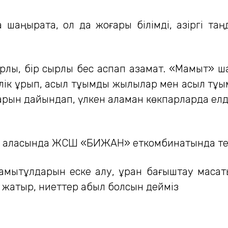
аңырақта, ол да жоғары білімді, қазіргі т
қырлы, бір сырлы бес аспап азамат. «Мамыт» 
ік құрып, асыл тұқымды жылқылар мен асыл тұқым
ттарын дайындап, үлкен аламан көкпарларда ел
 қаласында ЖСШ «БИЖАН» еткомбинатында тех
мытұлдарын еске алу, құран бағыштау мақсат
 жатыр, ниеттер қабыл болсын дейміз