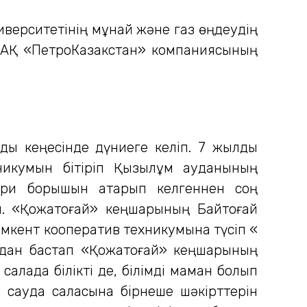
иверситетінің мұнай және газ өңдеудің
ыт АҚ «ПетроКазакстан» компаниясының
ық кеңесінде дүниеге келіп. 7 жылдық
никумын бітіріп Қызылқұм ауданының
кери борышын атқарып келгеннен соң
ы. «Қожатоғай» кеңшарының Байтоғай
ымкент кооператив техникумына түсіп «
лдан бастап «Қожатоғай» кеңшарының
алада білікті де, білімді маман болып
а сауда саласына бірнеше шәкірттерін