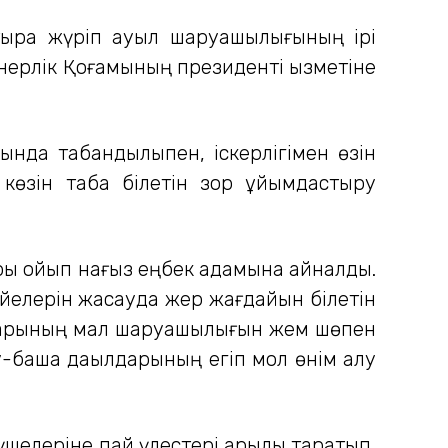
ыра жүріп ауыл шаруашылығының ірі
рлік Қоғамының президенті қызметіне
сында табандылықпен, іскерлігімен өзін
ң көзін таба білетін зор ұйымдастыру
ры қойып нағыз еңбек адамына айналды.
үйелерін жасауда жер жағдайын білетін
ң шарының мал шаруашылығын жем шөпен
-бақша дақылдарының егіп мол өнім алу
шелеріне пай үлестері арқылы таратып,