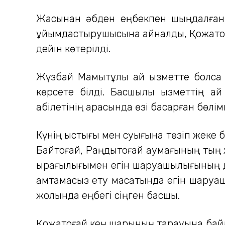
Жасынан әбден еңбекпен шыңдалған
ұйымдастырушысына айналды, Қожатоғ
дейін көтерілді.
Жүзбай Мамытұлы қай қызметте болса да
көрсете білді. Басшылық қызметтің қ
қабілетінің арқасында өзі басқарған бөл
Күнің ыстығы мен суығына төзіп жеке 
Байтоғай, Раңдытоғай аумағының тың ж
қырағылығымен егін шаруашылығының д
қамтамасыз ету мақсатында егін шаруа
жолында еңбегі сіңген басшы.
Қожатоғай кең шарының тарауына байла