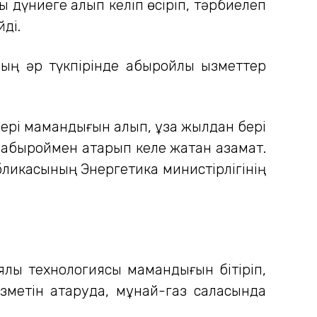
ды дүниеге алып келіп өсіріп, тәрбиелеп
йді.
ың әр түкпірінде абыройлы қызметтер
рі мамандығын алып, ұзақ жылдан бері
абыроймен атқарып келе жатқан азамат.
убликасының Энергетика министірлігінің
лық технологиясы мамандығын бітіріп,
зметін атқаруда, мұнай-газ саласында