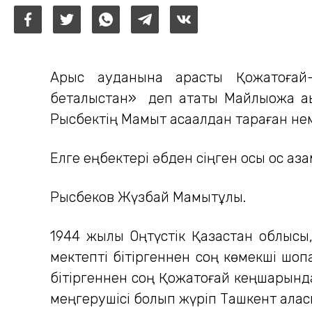
Арыс ауданына қарасты Қожатоғай
беталыстан» деп атақты Майлықожа ақы
Рысбектің Мамыт ақсақалдан тараған н
Елге еңбектері әбден сіңген осы қос аз
Рысбеков Жүзбай Мамытұлы.
1944 жылы Оңтүстік Қазақстан облысы
мектепті бітіргеннен соң көмекші шо
бітіргеннен соң Қожатоғай кеңшарында
меңгерушісі болып жүріп Ташкент қала