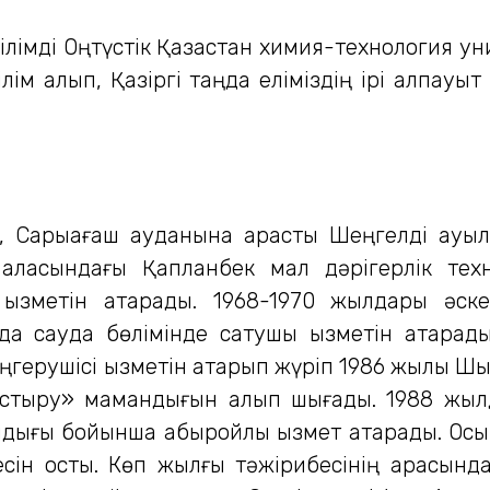
лімді Оңтүстік Қазақстан химия-технология ун
лім алып, Қазіргі таңда еліміздің ірі алпау
, Сарыағаш ауданына қарасты Шеңгелді ауылд
 қаласындағы Қапланбек мал дәрігерлік тех
қызметін атқарады. 1968-1970 жылдары әс
а сауда бөлімінде сатушы қызметін атқарад
ңгерушісі қызметін атқарып жүріп 1986 жылы Ш
дастыру» мамандығын алып шығады. 1988 жы
ығы бойынша абыройлы қызмет атқарады. Осы с
сін қосты. Көп жылғы тәжірибесінің арқасынд