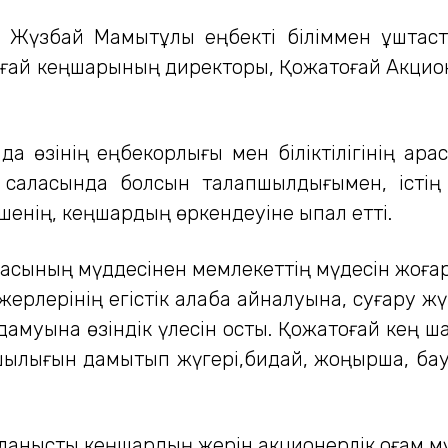
 Жүзбай Мамытұлы еңбекті біліммен ұштаст
ай кеңшарының директоры, Қожатоғай Акционе
 өзінің еңбекқорлығы мен біліктілігінің арқа
ай саласында болсын талапшылдығымен, істі
імшенің, кеңшардың өркендеуіне ықпал етті.
басының мүддесінен мемлекеттің мүдесін жоға
ерлерінің егістік алқабқа айналуына, суғару ж
амуына өзіндік үлесін қосты. Қожатоғай ке
шылығын дамытып жүгері,бидай, жоңыршқа, бау
нысты кеңшардың жерін акционерлік қоғам мү