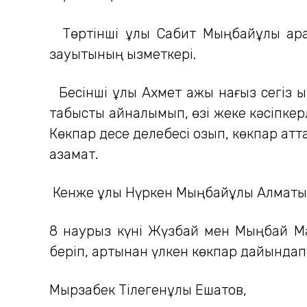
Төртінші ұлы Сабит Мыңбайұлы қара ш
зауытының қызметкері.
Бесінші ұлы Ахмет қажы нағыз сегіз 
табысты айналымып, өзі жеке кәсіпкерл
Көкпар десе делебесі қозып, көкпар а
азамат.
Кенже ұлы Нүркен Мыңбайұлы Алматы
8 наурыз күні Жүзбай мен Мыңбай Ма
беріп, артынан үлкен көкпар дайындап
Мырзабек Тілегенұлы Ешатов,