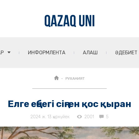
АР
ИНФОРМЛЕНТА
АЛАШ
ӘДЕБИЕТ
РУХАНИЯТ
Елге еңбегі сіңген қос қыран
2024 ж. 13 қыркүйек
2001
5