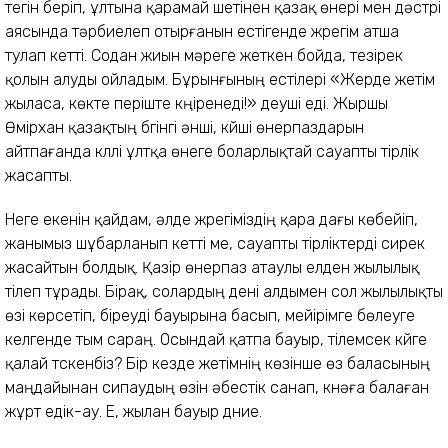
тегін беріп, ұлтына қарамай шетінен қазақ өнері мен дәстүрі
аясында тәрбиелеп отырғанын естігенде жүрегім атша
тулап кетті. Содан жиын мәреге жеткен бойда, тезірек
қолын алуды ойладым. Бұрынғының естілері «Жерде жетім
жыласа, көкте періште күңіренеді!» деуші еді. Жыршы
Өмірхан қазақтың бүгінгі әнші, күйші өнерпаздарын
айтпағанда күллі ұлтқа өнеге боларлықтай сауапты тірлік
жасапты.
Неге екенін қайдам, әлде жүрегіміздің қара дағы көбейіп,
жанымыз шұбарланып кетті ме, сауапты тірліктерді сирек
жасайтын болдық. Қазір өнерпаз атаулы елден жылылық
тілеп тұрады. Бірақ, солардың дені алдымен сол жылылықты
өзі көрсетіп, біреуді бауырына басып, мейірімге бөлеуге
келгенде тым сараң. Осындай қатпа бауыр, тілемсек күйге
қалай түскенбіз? Бір кезде жетімнің көзінше өз баласының
маңдайынан сипаудың өзін әбестік санап, күнәға балаған
жұрт едік-ау. Е, жылан бауыр дүние.