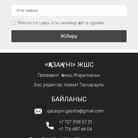
Мені есте сақта, аты-жөнімді қайта сұрама
«ҚАЗАҚ ҮНІ» ЖШС
Президент: Қаныш Жарылқасын
Бас редактор: Азамат Тасқараұлы
БАЙЛАНЫС
qazaquni.gazeta@gmail.com
+7 727 398 57 31
+7 776 487 64 54