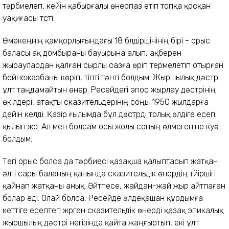
тәрбиелеп, кейін қабырғалы өнерпаз етіп топқа қосқан
уақиғасы түсті.
Өмекеңнің қамқорлығындағы 18 бүлдіршінінің бірі - орыс
баласы ақ домбыраны бауырына алып, ақберен
жыраулардан қалған сырлы сазға өріп термелетіп отырған
бейнежазбаны көріп, тіпті тәнті болдым. Жыршылық дәстүр
ұлт таңдамайтын өнер. Ресейдегі эпос жырлау дәстүрінің
өкілдері, атақты сказительдерінің соңы 1950 жылдарға
дейін келді. Қазір ғылымда бұл дәстүрді толық өлдіге есеп
қылып жүр. Ал мен болсам осы жолы соның өлмегеніне куә
болдым.
Тегі орыс болса да тәрбиесі қазақша қалыптасып жатқан
әлгі сары баланың қанында сказительдік өнердің түйіршігі
қайнап жатқаны анық. Әйтпесе, жайдан-жай жыр айтпаған
болар еді. Олай болса, Ресейде әлдеқашан құрдымға
кеттіге есептеп жүрген сказительдік өнерді қазақ эпикалық
жыршылық дәстүрі негізінде қайта жаңғыртып, екі ұлт