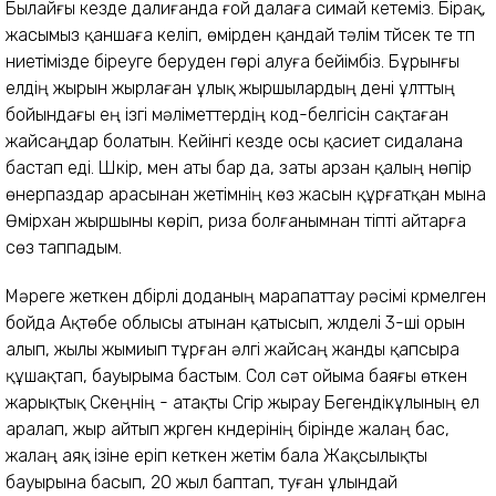
Былайғы кезде далиғанда ғой далаға симай кетеміз. Бірақ,
жасымыз қаншаға келіп, өмірден қандай тәлім түйсек те түп
ниетімізде біреуге беруден гөрі алуға бейімбіз. Бұрынғы
елдің жырын жырлаған ұлық жыршылардың дені ұлттың
бойындағы ең ізгі мәліметтердің код-белгісін сақтаған
жайсаңдар болатын. Кейінгі кезде осы қасиет сидалана
бастап еді. Шүкір, мен аты бар да, заты арзан қалың нөпір
өнерпаздар арасынан жетімнің көз жасын құрғатқан мына
Өмірхан жыршыны көріп, риза болғанымнан тіпті айтарға
сөз таппадым.
Мәреге жеткен дүбірлі доданың марапаттау рәсімі күрмелген
бойда Ақтөбе облысы атынан қатысып, жүлделі 3-ші орын
алып, жылы жымиып тұрған әлгі жайсаң жанды қапсыра
құшақтап, бауырыма бастым. Сол сәт ойыма баяғы өткен
жарықтық Сүкеңнің - атақты Сүгір жырау Бегендікұлының ел
аралап, жыр айтып жүрген күндерінің бірінде жалаң бас,
жалаң аяқ ізіне еріп кеткен жетім бала Жақсылықты
бауырына басып, 20 жыл баптап, туған ұлындай