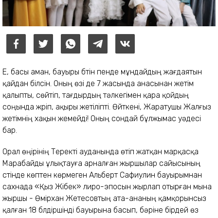
Е, басы аман, бауыры бүтін пенде мұндайдың жағдаятын
қайдан білсін. Оның өзі де 7 жасында анасынан жетім
қалыпты, сөйтіп, тағдырдың тәлкегімен қара қойдың
соңында жүріп, ақыры жетіліпті. Өйткені, Жаратушы Жалғыз
жетімнің хақын жемейді! Оның сондай бұлжымас уәдесі
бар.
Орал өңірінің Теректі ауданында өтіп жатқан марқасқа
Марабайды ұлықтауға арналған жыршылар сайысының
үстінде көптен көрмеген Альберт Сафиулин бауырымнан
сахнада «Қыз Жібек» лиро-эпосын жырлап отырған мына
жыршы - Өмірхан Жетесовтың ата-ананың қамқорынсыз
қалған 18 бүлдіршінді бауырына басып, бәріне бірдей өз