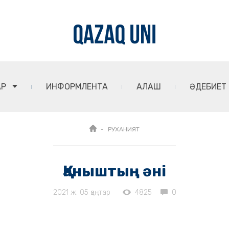
АР
ИНФОРМЛЕНТА
АЛАШ
ӘДЕБИЕТ
РУХАНИЯТ
Қаныштың әні
2021 ж. 05 қаңтар
4825
0