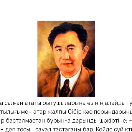
таңдауды жас маманның өз еркіне беретін. Қызылорда Қанышқа қазақтың су жаңа инженер-геологын, яғни, өзін сонша қуана қарсы алғандай көрінді. Ауа райының әсері солай болды ма, әлде жолай ұшырасқан қала тұрғындарының қас-қабағы жылы ұшырады ма, әйтеуір, бір ерекше шуақты аңдағандай... Үкімет үйін тез тапқан. Мән-жаймен танысқан ондағы білікті азаматтар Қанышқа көп ойланбастан-ақ өндіріс саласындағы лауазымды қызметтердің бірін ұсынды. Бірақ жас жігіт биік кеңседегі жайлы орынтақтан бас тартып еді. Бұл әрекетін айлығы да, шайлығы да тәуір... Және орталықтан қолма-қол кең пәтер аласың деп үміттендірген биліктегі ағаларын қатты таңырқатып, алдымен әдейі оқуын түгескен кәсібімді игергенім жөн ғой деп түсіндірген-ді. Жылы жерден қашып... Иен дала, құла түзге кен іздеуге кетем деп құлшынып тұрған жас инженерді кім ұстасын, ақыры Қазақтың Орталық Халық Шаруашылығы Кеңесі (КазЦСНХ) ойласа келе оны Атбасар түсті металдар тресіне жолдауды ұйғарды. Ыстық-суығы басылмаған кешегі студенттің алған бетінен қайтатын түрі көрінбейді... О тұста трест мекемесінің басқармасы Мәскеуде болатын. Қаныш енді көп бөгелмей құстай ұшып келіп, Одақ орталығына аттанатын пойыздардың біріне билет алу үшін кезекке тұрды. Дәл сол күні, ерегіскендей, ығы-жығы вокзалда Ресей бағытына сапар шегушіге ынтыққан жүргіншілер де қаптап кетіпті. Теміржол ғимаратында иінтірескен жолаушының көптігі сонша, ине шаншыр орын жоқ. Таңертеңнен кешке дейін табанынан тозып жүріп бір билетке зорға іліккен-ді. Расында да, жаны сүйген ісіне тезірек кірісуге құмартқан адамға мұндай кедергілер... Тіпті, сонау Томскіден осында... Бұдан енді Орынбор... Самара арқылы алып құрылықты олай бір-бұлай бір, ойқастата кесіп баруға мәжбүр ететін азапты жолдың алыстығы да ешбір бөгет жасай алмайды екен. Онда Қаныш оқу бітірерден бір жыл ғана бұрын КСРО Еңбек және Қорғаныс Кеңесінің арнайы қаулысы бойынша құрылған Атбасар түсті металдар тресі Спасск және Қарсақпай комбинаттарын қамти-тын. Спасскіге Қарағанды көмір бассейні, Өспен мыс мыс руднигі және Спасск мыс қорыту зауыты қараса, Қарсақпай комбинатының құрамына енді ғана салынып жатқан сондағы мыс қорыту зауыты мен Байқоңыр көмір шахталары, Жезқазған мыс кеніштері және Қорғасын кен орны кіретін-ді. Трест басшыларына Қаныштың ойы да... бойы да ұнады. «Жер бетінде жайсаң жандар аз емес» деп әлдебір әнде шырқалатынындай, мұнда да жақсы адамдар... және өз ісінің хас шеберлері жеткілікті екен. Әдетте ондай кісілер әділ де, қайырымды келеді. Міне, осылар жас маманның дарыны мен қарымын бірден байқап, лайықты бағалаған. Осылайша жас Қаныш Сәтбаев бірден сонау ауқымды аумақтағы геологиялық бөлімнің бастығы болып тағайындалды. Бұған қоса сондағы барлық барлау қызметі осы жігітке сеніп тапсырылды. Сенім дегеннің құдіреті айтпаса да түсінікті ғой. Өндіріс жетекшілерінің ықыласы кеше ғана оқу орны аудиториясынан шыққан талапты жігітті қатты шаттандырған. Осылайша «айы оңынан, күні солынан туып», Мәскеуден қанаттанып қайтқан жас геолог бірден Қарсақпайды бағытқа алған-ды. Шынында, бұл да айтуға ғана жеңіл сапар еді... Жаңадан салынып жатқан Қарсақпай зауытына ең жақын нүкте – Жосалы стансасынан сол анау межелі жеріңізге дейінгі аралық 420-430 шақырым! Түсесіз де, төтесінен тартасыз. Ат кездессе атпен... Көбінесе түйемен. Сөйтіп Бетпақдала тұсынан үздіксіз соққан аптап жел өтіндегі шетсіз жатаған шоқылардың боз бетегесі мен тырсығын, ақ сораңы мен көкпегін кешіп, кейде құмдауыт алқаптың етекті жыртатын түп қарағаны мен тобылғысын, сарсазанын айнала, сай-саймен ирелеңдете салып отырып, әрине, ит-құс пен шөлден аман болып, итіңдеп жүре берсеңіз он түн, он күн шамасында жетіп те қаласыз. Жолшыбай араға жетпіс-сексен шақырым салған сайын шашырай орналасқан жеркепе жайлар ұшырасып қалады. Ондағы тұрмысы жүдеу тұрғындардың алдыңыздан күтіп алып, аузыңызға қымыз-сусынын тоса қоюы да екіталай. Ал өздігіңізден жан шақыруға қам жасап, қауға тастасаңыз, құдықтарының да суы кермек... Әйтеуір, со маңда ат шалдырған кейіпте едәуір күйбе