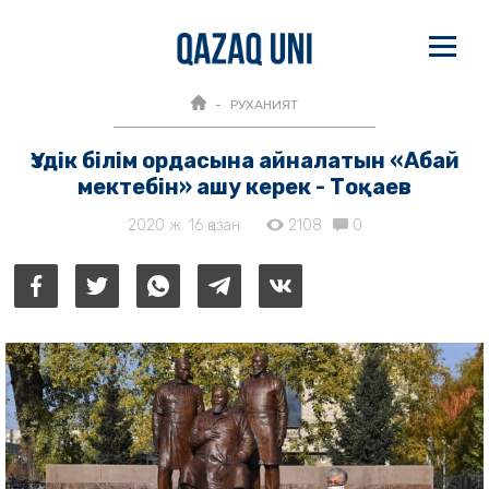
РУХАНИЯТ
Үздік білім ордасына айналатын «Абай
мектебін» ашу керек - Тоқаев
2020 ж. 16 қазан
2108
0