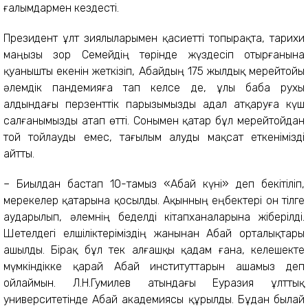
ғалымдармен кездесті.
Президент ұлт зиялыларымен қасиетті топырақта, тарихи
маңызы зор Семейдің төрінде жүздесіп отырғанына
қуанышты екенін жеткізіп, Абайдың 175 жылдық мерейтойы
әлемдік пандемияға тап келсе де, ұлы баба рухы
алдындағы перзенттік парызымызды адал атқаруға күш
салғанымызды атап өтті. Сонымен қатар бұл мерейтойдан
той тойлауды емес, тағылым алуды мақсат еткенімізді
айтты.
– Биылдан бастап 10-тамыз «Абай күні» деп бекітіліп,
мерекелер қатарына қосылды. Ақынның еңбектері он тілге
аударылып, әлемнің беделді кітапханаларына жіберілді.
Шетелдегі елшіліктеріміздің жанынан Абай орталықтары
ашылды. Бірақ бұл тек алғашқы қадам ғана, келешекте
мүмкіндікке қарай Абай институттарын ашамыз деп
ойлаймын. Л.Н.Гумилев атындағы Еуразия ұлттық
университетінде Абай академиясы құрылды. Бұдан былай