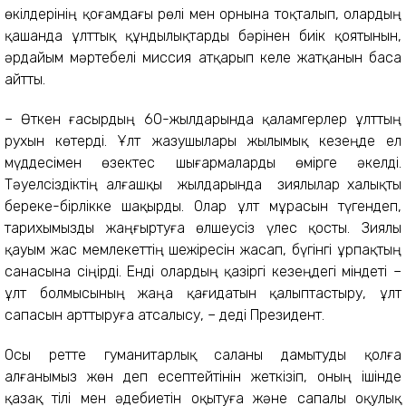
өкілдерінің қоғамдағы рөлі мен орнына тоқталып, олардың
қашанда ұлттық құндылықтарды бәрінен биік қоятынын,
әрдайым мәртебелі миссия атқарып келе жатқанын баса
айтты.
– Өткен ғасырдың 60-жылдарында қаламгерлер ұлттың
рухын көтерді. Ұлт жазушылары жылымық кезеңде ел
мүддесімен өзектес шығармаларды өмірге әкелді.
Тәуелсіздіктің алғашқы жылдарында зиялылар халықты
береке-бірлікке шақырды. Олар ұлт мұрасын түгендеп,
тарихымызды жаңғыртуға өлшеусіз үлес қосты. Зиялы
қауым жас мемлекеттің шежіресін жасап, бүгінгі ұрпақтың
санасына сіңірді. Енді олардың қазіргі кезеңдегі міндеті –
ұлт болмысының жаңа қағидатын қалыптастыру, ұлт
сапасын арттыруға атсалысу, – деді Президент.
Осы ретте гуманитарлық саланы дамытуды қолға
алғанымыз жөн деп есептейтінін жеткізіп, оның ішінде
қазақ тілі мен әдебиетін оқытуға және сапалы оқулық