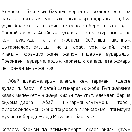
Мемлекет басшысы биылғы мерейтой кезінде елге ой
салатын, тағылымы мол нақты шаралар атқарылғанын, бұл
үрдіс Абай жылынан кейін де жалғаса беретінін атап өтті.
Сондай-ақ ұлы Абайдың тұлғасын шетел жұртшылығына
кең ауқымда таныту жобасы бойынша ақынның
шығармалары ағылшын, испан, араб, түрік, қытай, неміс,
итальян, француз және жапон тілдеріне аударылды.
Президент аудармалардың көркемдік сапасы өте жоғары
деп санайтынын жеткізді.
– Абай шығармаларын әлемде кең тараған тілдерге
аударып, басу – бірегей халықаралық жоба. Бұл жаһанға
қазақ мәдениетінің жаңа қырын танытып, әлемдегі барша
оқырмандарға Абай шығармашылығымен, терең
философиясымен және теңдессіз лирикасымен танысуға
мүмкіндік береді, – деді Мемлекет басшысы.
Кездесу барысында Қасым-Жомарт Тоқаев зиялы қауым