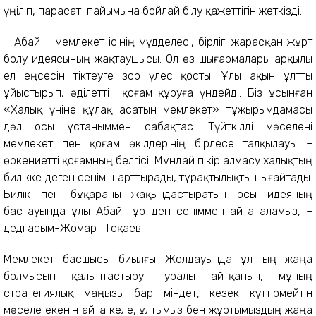
үңіліп, парасат-пайымына бойлай білу қажеттігін жеткізді.
– Абай – мемлекет ісінің мүдделесі, бірлігі жарасқан жұрт
болу идеясының жақтаушысы. Ол өз шығармалары арқылы
ел еңсесін тіктеуге зор үлес қосты. Ұлы ақын ұлтты
ұйыстырып, әділетті қоғам құруға үндейді. Біз ұсынған
«Халық үніне құлақ асатын мемлекет» тұжырымдамасы
дәл осы ұстаныммен сабақтас. Түйткілді мәселені
мемлекет пен қоғам өкілдерінің бірлесе талқылауы –
өркениетті қоғамның белгісі. Мұндай пікір алмасу халықтың
билікке деген сенімін арттырады, тұрақтылықты нығайтады.
Билік пен бұқараны жақындастыратын осы идеяның
бастауында ұлы Абай тұр деп сеніммен айта аламыз, –
деді Қасым-Жомарт Тоқаев.
Мемлекет басшысы биылғы Жолдауында ұлттың жаңа
болмысын қалыптастыру туралы айтқанын, мұның
стратегиялық маңызы бар міндет, кезек күттірмейтін
мәселе екенін айта келе, ұлтымыз бен жұртымыздың жаңа