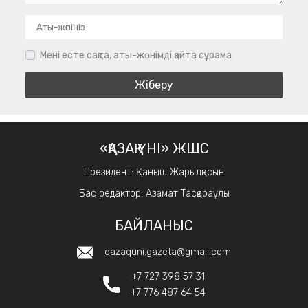
Мені есте сақта, аты-жөнімді қайта сұрама
«ҚАЗАҚ ҮНІ» ЖШС
Президент: Қаныш Жарылқасын
Бас редактор: Азамат Тасқараұлы
БАЙЛАНЫС
qazaquni.gazeta@gmail.com
+7 727 398 57 31
+7 776 487 64 54