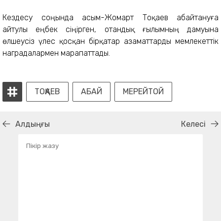
Кездесу соңында Қасым-Жомарт Тоқаев абайтануға
айтулы еңбек сіңірген, отандық ғылымның дамуына
өлшеусіз үлес қосқан бірқатар азаматтарды мемлекеттік
наградалармен марапаттады.
ТОҚАЕВ
АБАЙ
МЕРЕЙТОЙ
Алдыңғы
Келесі