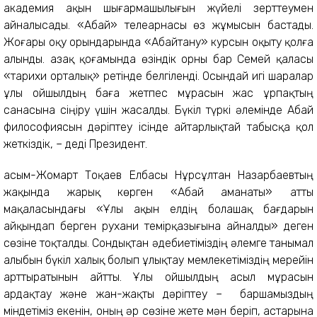
академия ақын шығармашылығын жүйелі зерттеумен
айналысады. «Абай» телеарнасы өз жұмысын бастады.
Жоғары оқу орындарында «Абайтану» курсын оқыту қолға
алынды. Қазақ қоғамында өзіндік орны бар Семей қаласы
«тарихи орталық» ретінде белгіленді. Осындай игі шаралар
ұлы ойшылдың баға жетпес мұрасын жас ұрпақтың
санасына сіңіру үшін жасалды. Бүкіл түркі әлемінде Абай
философиясын дәріптеу ісінде айтарлықтай табысқа қол
жеткіздік, – деді Президент.
Қасым-Жомарт Тоқаев Елбасы Нұрсұлтан Назарбаевтың
жақында жарық көрген «Абай аманаты» атты
мақаласындағы «Ұлы ақын елдің болашақ бағдарын
айқындап берген рухани темірқазығына айналды» деген
сөзіне тоқталды. Сондықтан әдебиетіміздің әлемге танымал
алыбын бүкіл халық болып ұлықтау мемлекетіміздің мерейін
арттыратынын айтты. Ұлы ойшылдың асыл мұрасын
ардақтау және жан-жақты дәріптеу – баршамыздың
міндетіміз екенін, оның әр сөзіне жете мән беріп, астарына