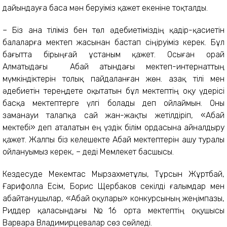
дайындауға баса мән беруіміз қажет екеніне тоқталды.
– Біз ана тіліміз бен төл әдебиетіміздің қадір-қасиетін
балаларға мектеп жасынан бастап сіңіруіміз керек. Бұл
бағытта бірыңғай ұстаным қажет. Осыған орай
Алматыдағы Абай атындағы мектеп-интернаттың
мүмкіндіктерін толық пайдаланған жөн. Қазақ тілі мен
әдебиетін тереңдете оқытатын бұл мектептің оқу үдерісі
басқа мектептерге үлгі болады деп ойлаймын. Оны
заманауи талапқа сай жан-жақты жетілдіріп, «Абай
мектебі» деп аталатын ең үздік білім ордасына айналдыру
қажет. Жалпы біз келешекте Абай мектептерін ашу туралы
ойлануымыз керек, – деді Мемлекет басшысы.
Кездесуде Мекемтас Мырзахметұлы, Тұрсын Жұртбай,
Ғарифолла Есім, Борис Щербаков секілді ғалымдар мен
абайтанушылар, «Абай оқулары» конкурсының жеңімпазы,
Риддер қаласындағы №16 орта мектептің оқушысы
Варвара Владимирцевалар сөз сөйледі.