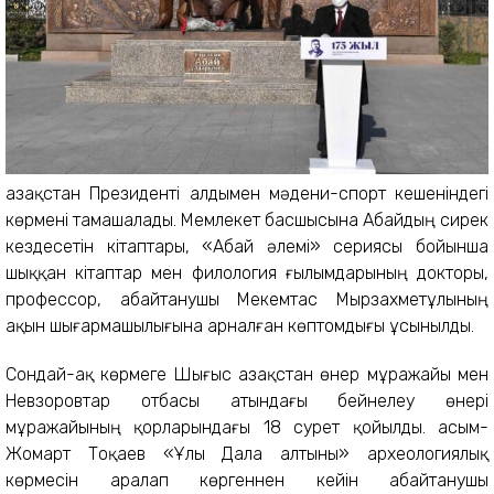
Қазақстан Президенті алдымен мәдени-спорт кешеніндегі
көрмені тамашалады. Мемлекет басшысына Абайдың сирек
кездесетін кітаптары, «Абай әлемі» сериясы бойынша
шыққан кітаптар мен филология ғылымдарының докторы,
профессор, абайтанушы Мекемтас Мырзахметұлының
ақын шығармашылығына арналған көптомдығы ұсынылды.
Сондай-ақ көрмеге Шығыс Қазақстан өнер мұражайы мен
Невзоровтар отбасы атындағы бейнелеу өнері
мұражайының қорларындағы 18 сурет қойылды. Қасым-
Жомарт Тоқаев «Ұлы Дала алтыны» археологиялық
көрмесін аралап көргеннен кейін абайтанушы