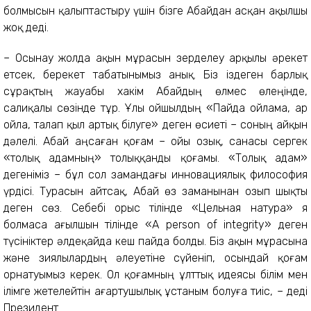
болмысын қалыптастыру үшін бізге Абайдан асқан ақылшы
жоқ деді.
– Осынау жолда ақын мұрасын зерделеу арқылы әрекет
етсек, берекет табатынымыз анық. Біз іздеген барлық
сұрақтың жауабы хакім Абайдың өлмес өлеңінде,
салиқалы сөзінде тұр. Ұлы ойшылдың «Пайда ойлама, ар
ойла, талап қыл артық білуге» деген өсиеті – соның айқын
дәлелі. Абай аңсаған қоғам – ойы озық, санасы сергек
«толық адамның» толыққанды қоғамы. «Толық адам»
дегеніміз – бұл сол замандағы инновациялық философия
үрдісі. Турасын айтсақ, Абай өз заманынан озып шықты
деген сөз. Себебі орыс тілінде «Цельная натура» я
болмаса ағылшын тілінде «A person of integrity» деген
түсініктер әлдеқайда кеш пайда болды. Біз ақын мұрасына
және зиялылардың әлеуетіне сүйеніп, осындай қоғам
орнатуымыз керек. Ол қоғамның ұлттық идеясы білім мен
ілімге жетелейтін ағартушылық ұстаным болуға тиіс, – деді
Президент.