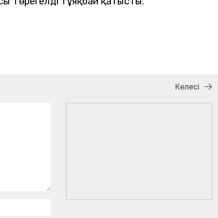
ы Төрегелді Тұяқбай қатысты.
Келесі