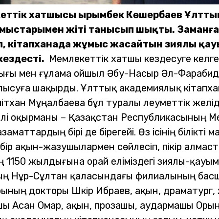
еттік хатшысы Қырымбек Көшербаев Ұлтты
жұмыстарымен жіті танысып шықты. Заманға
лып, кітапханада жұмыс жасайтын зиялы қа
кездесті.
Мемлекеттік хатшы кездесуге келге
дығы мен ғұлама ойшыл Әбу-Насыр Әл-Фарабиді
алысуға шақырды.
Ұлттық академиялық кітапха
тхан Мұңалбаева бұл туралы әлеуметтік желід
ірлі оқырманы – Қазақстан Республикасының 
маттардың бірі де бірегейі. Өз ісінің білікті 
рбір ақын-жазушылармен сөйлесіп, пікір алма
1150 жылдығына орай еліміздегі зиялы-қауым 
 Нұр-Сұлтан қаласындағы филиалының басшы
ның докторы Шәкір Ибраев, ақын, драматург
ы Асан Омар, ақын, прозашы, аудармашы Орынб