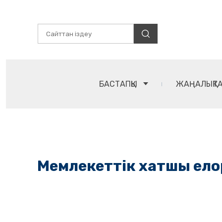
БАСТАПҚЫ
ЖАҢАЛЫҚТ
Мемлекеттік хатшы ел