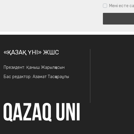
Мені есте са
«ҚАЗАҚ ҮНІ» ЖШС
Президент: Қаныш Жарылқасын
Бас редактор: Азамат Тасқараұлы