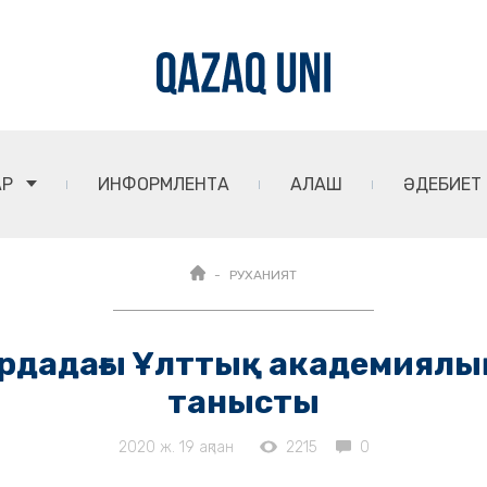
АР
ИНФОРМЛЕНТА
АЛАШ
ӘДЕБИЕТ
РУХАНИЯТ
ордадағы Ұлттық академиялы
танысты
2020 ж. 19 ақпан
2215
0