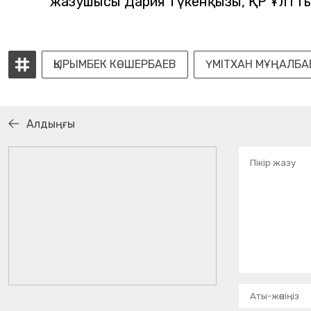
жазушысы Дария Түкенқызы, ҚР Ұлтты
ҚЫРЫМБЕК КӨШЕРБАЕВ
ҮМІТХАН МҰҢАЛБА
Алдыңғы