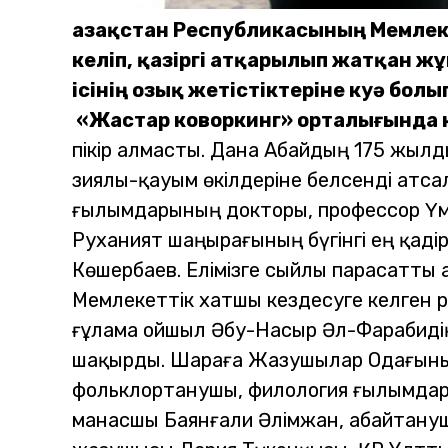
Қазақстан Республикасының Мемлек
келіп, қазіргі атқарылып жатқан 
ісінің озық жетістіктеріне куә бо
«Жастар коворкинг» орталығында 
пікір алмасты. Дана Абайдың 175 жыл
зиялы-қауым өкілдеріне белсенді атс
ғылымдарының докторы, профессор Үмі
Руханият шаңырағының бүгінгі ең қад
Көшербаев. Елімізге сыйлы парасатты аза
Мемлекеттік хатшы кездесуге келген ә
ғұлама ойшыл Әбу-Насыр Әл-Фарабидің 
шақырды.
Шараға
Жазушылар Одағының
фольклортанушы, филология ғылымдары
манасшы Баянғали Әлімжан, абайтануш