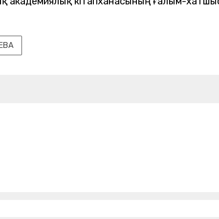
қ академиялық кітапханасының ғалым-хатшыс
ЕВА