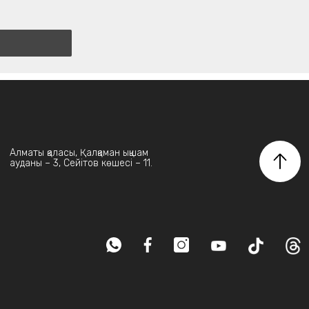
Алматы қаласы, Қалқаман ықшам
ауданы – 3, Сейітов көшесі – 11.