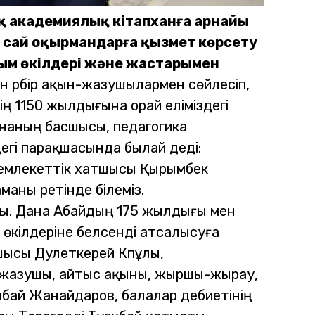
қ академиялық кітапханға арнайы
 сай оқырмандарға қызмет көрсету
уым өкілдері және жастарымен
н әрбір ақын-жазушылармен сөйлесіп,
ң 1150 жылдығына орай еліміздегі
наның басшысы, педагогика
егі парақшасында былай деді:
Мемлекеттік хатшысы Қырымбек
маманы ретінде білеміз.
сты. Дана Абайдың 175 жылдығы мен
өкілдеріне белсенді атсалысуға
сы Дәулеткерей Кәпұлы,
, жазушы, айтыс ақыны, жыршы-жырау,
ай Жанайдаров, балалар әдебиетінің