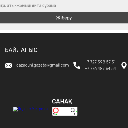
қта, аты-жөнімді қайта сұрама
БАЙЛАНЫС
+7 727 398 57 31
qazaquni.gazeta@gmail.com
+7 776 487 64 54
САНАҚ