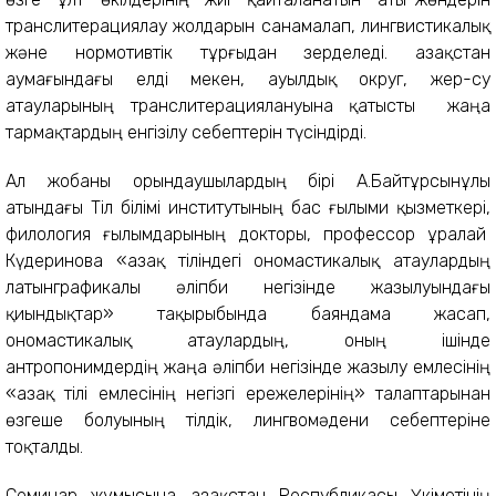
транслитерациялау жолдарын санамалап, лингвистикалық
және нормотивтік тұрғыдан зерделеді. Қазақстан
аумағындағы елді мекен, ауылдық округ, жер-су
атауларының транслитерациялануына қатысты жаңа
тармақтардың енгізілу себептерін түсіндірді.
Ал жобаны орындаушылардың бірі А.Байтұрсынұлы
атындағы Тіл білімі институтының бас ғылыми қызметкері,
филология ғылымдарының докторы, профессор Құралай
Күдеринова «Қазақ тіліндегі ономастикалық атаулардың
латынграфикалы әліпби негізінде жазылуындағы
қиындықтар» тақырыбында баяндама жасап,
ономастикалық атаулардың, оның ішінде
антропонимдердің жаңа әліпби негізінде жазылу емлесінің
«Қазақ тілі емлесінің негізгі ережелерінің» талаптарынан
өзгеше болуының тілдік, лингвомәдени себептеріне
тоқталды.
Семинар жұмысына Қазақстан Республикасы Үкіметінің