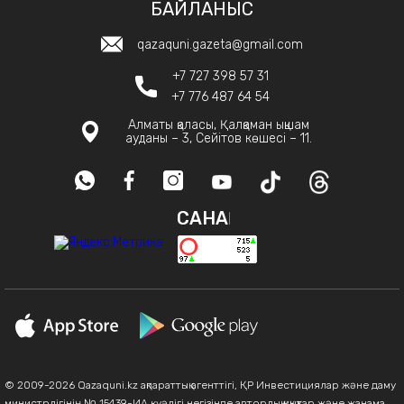
БАЙЛАНЫС
qazaquni.gazeta@gmail.com
+7 727 398 57 31
+7 776 487 64 54
Алматы қаласы, Қалқаман ықшам
ауданы – 3, Сейітов көшесі – 11.
САНАҚ
© 2009-2026 Qazaquni.kz ақпараттық агенттігі, ҚР Инвестициялар және даму
министрлігінің № 15439-ИА куәлігі негізінде авторлық құқықтар және жанама