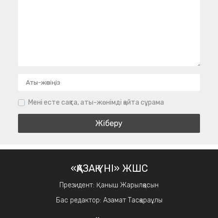
Мені есте сақта, аты-жөнімді қайта сұрама
«ҚАЗАҚ ҮНІ» ЖШС
Президент: Қаныш Жарылқасын
Бас редактор: Азамат Тасқараұлы