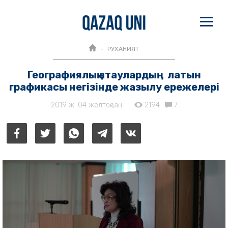
РУХАНИЯТ
Географиялық атаулардың латын
графикасы негізінде жазылу ережелері
2019 ж. 04 желтоқсан
2194
7