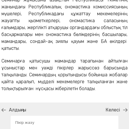
жанындағы Республикалық ономастика комиссиясының
мүшелері, Республикадағы құжаттау мекемелерінің
жауапты қызметкерлері, ономастика саласының
ғалымдары, жергілікті атқарушы органдардағы облыстық тіл
басқармалары мен ономастика бөлімдерінің басшылары,
мамандары, сондай-ақ зиялы қауым және БАҚ өкілдері
қатысты.
Семинарға қатысушы мамандар тарапынан айтылған
ұсыныстар мен уәжді пікірлер жарыссөз барысында
талқыланды. Семинардың қорытындысы бойынша жобалар
қайта қаралып, мүдделі мекемелерге талқыланған және
толықтырылған нұсқасы жіберілетін болады.
Алдыңғы
Келесі