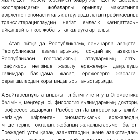
жоспарындағы» жобаларды орындау мақсатында
әзірленген ономастикалық атауларды латын графикасында
транслитерациялаудың негізгі емлелік қағидаттарын
айқындайтын қос жобаны талқылауға арналды.
Атап айтқанда Республикалық семинарда Қазақстан
Республикасы азаматтарының, сондай-ақ Қазақстан
Республикасы географиялық атауларының латын
графикасы негізінде жазылу ережелерін даярлаушы
ғалымдар баяндама жасап, ережелерге жасалған
сарапшылардың қорытындылыры таныстырылды.
А.Байтұрсынұлы атындағы Тіл білімі институты Ономастика
бөлімінің меңгерушісі, филология ғылымдарының докторы,
профессор Қыздархан Рысберген Латынграфикалы әліпби
негізінде әзірленген ономастикалық ережелердің
міндеттеріне тоқталып, жобаның жаңалықтарымен бөлісті.
Ережедегі ұлты қазақ азаматтардың және Қазақстандағы
өзге ұлт өкілдерінің жиі қайталанатын аты-жөндерін