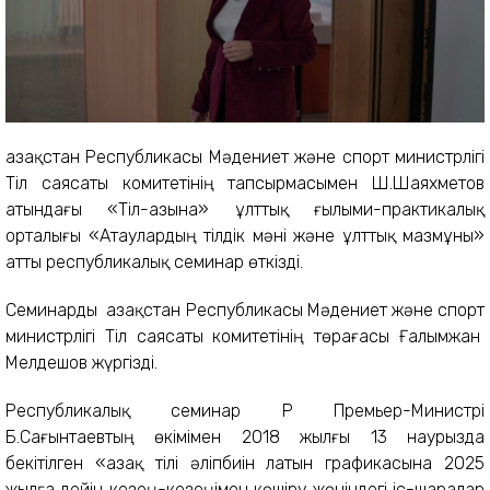
Қазақстан Республикасы Мәдениет және спорт министрлігі
Тіл саясаты комитетінің тапсырмасымен Ш.Шаяхметов
атындағы «Тіл-Қазына» ұлттық ғылыми-практикалық
орталығы «Атаулардың тілдік мәні және ұлттық мазмұны»
атты республикалық семинар өткізді.
Семинарды Қазақстан Республикасы Мәдениет және спорт
министрлігі Тіл саясаты комитетінің төрағасы Ғалымжан
Мелдешов жүргізді.
Республикалық семинар ҚР Премьер-Министрі
Б.Сағынтаевтың өкімімен 2018 жылғы 13 наурызда
бекітілген «Қазақ тілі әліпбиін латын графикасына 2025
жылға дейін кезең-кезеңімен көшіру жөніндегі іс-шаралар