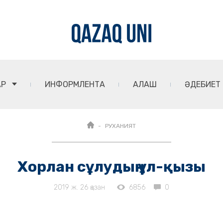
АР
ИНФОРМЛЕНТА
АЛАШ
ӘДЕБИЕТ
РУХАНИЯТ
Хорлан сұлудың ұл-қызы
2019 ж. 26 қазан
6856
0