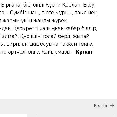
і апа, бірі сіңлі Құсни Қорлан, Екеуі
ан. Сүмбіл шаш, пісте мұрын, лағыл иек,
п жарым үшін жанды жүрек.
дай. Қасыретті халыңнан хабар білдір,
лмай, Құр ішім толғай берді жылай
асы. Бирилан шашбауына таққан теңге,
ғатта әртүрлі өңге. Қайырмасы.
Құлан
Келесі