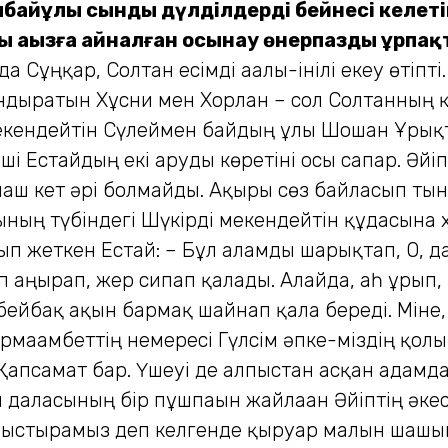
імбайұлы сынды дүл­ділдердің бейнесі келет
ы аңызға айналған осынау өнерпаздың ұрпақт
Сұңқар, Солтан есімді ағалы-інілі екеу өтіпті
ндыратын Хұсни мен Хорлан – сол Солтанның қы
кендейтін Сүлеймен байдың ұлы Шошан Ұрықтағ
әнші Естайдың екі аруды көретіні осы сапар. Әй
лғаш кет әрі болмайды. Ақыры сөз байласып тын
асының түбіндегі Шүкірді мекендейтін құдасына
ып жеткен Естай: – Бұл ғаламды шарықтап, О, да
п аңырап, жер сипап қалады. Алайда, аһ ұрып,
, бейбақ ақын бармақ шайнап қала береді. Міне,
рмағамбеттің немересі Гүлсім әпке-міздің қо
і Қапсамат бар. Үшеуі де алпыстан асқан адамда
аласының бір пұшпағын жайлаған Әйіптің әкесі 
уыстырамыз деп келгенде қыруар малын шашып