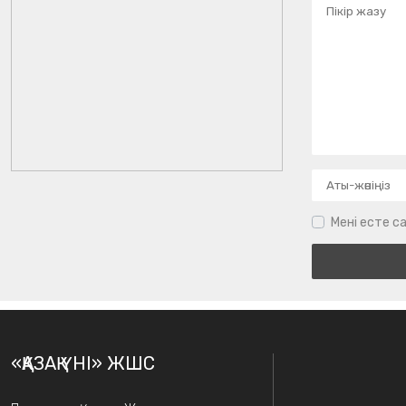
Мені есте са
«ҚАЗАҚ ҮНІ» ЖШС