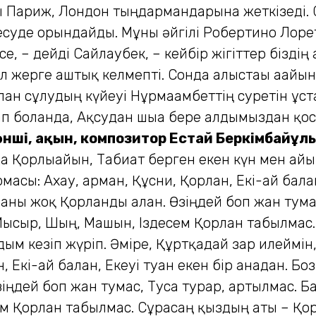
ы Париж, Лондон тыңдармандарына жеткізеді.
суде орындайды. Мұны әйгілі Робертино Лоре
рсе, – дейді Сайлаубек, – кейбір жігіттер бізд
л жерге аштық келмепті. Сонда алыстағы ағайын
лан сұлудың күйеуі Нұрмағамбеттің суретін ұст
ажап болғанда, Ақсудан шыға бере алдымыздан қо
 әнші, ақын, композитор
Естай Беркімбайұлы
 Қорлығайын, Табиғат берген екен күн мен айы
сы: Ахау, арман, Құсни, Қорлан, Екі-ай бағлан,
маны жоқ Қорланды алған. Өзіңдей боп жан тума
т, Мысыр, Шың, Машын, Іздесем Қорлан табылмас. 
ым кезіп жүріп. Әміре, Құртқадай зар илеймін, 
 Екі-ай бағлан, Екеуі туған екен бір анадан. Бо
іңдей боп жан тумас, Туса турар, артылмас. Бар
ем Қорлан табылмас. Сұрасаң қыздың аты – Қорлы