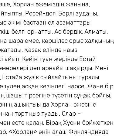
ізше, Хорлан әжеміздің жанына,
айтыпты. Ресей-дегі Бөрлі ауданы,
 әкімі бастаған ел азаматтары
іш белгі орнатты. Ас бердік. Алматы,
 ғана шара емес, көршілес орыс халқының
жатады. Қазақ елінде нағыз
 айып. Кейін туған жерінде Естай
немерелері деп арнайы шақырды. Мені
 Естайға жүзік сыйлайтыны туралы
ң елуден асқан кезіндегі нәрсе. Және бір
ң шашы тірсегіне түсетін сұңғақ бойлы,
зінің ашықтығы да Хорлан әжесіне
ннан төрт қыз туады. Олар –
мен есте қалған. Бірақ Хұсни бойжеткен
ар. «Хорлан» әнін алғаш Финляндияда