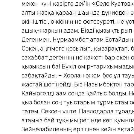
мекен күні қазірге дейін «Село Куатов
алты жасқа қараған шағында дүниеден ө
өкініштісі, о кісінің не фотосуреті, не
ашық-жарқын адам. Бізді қызықтырып от
Дегенмен, Нұрмағамбет атам Естайдың өз
Сәкең әңгімеге қосылып, қызарақтап, б
сахаббат дегеннің не қажеті бар екен 
қызықсың ба! Бүкіл өмір-тарихымыздың 
сабақтайды: – Хорлан әжем бес ұл тау
жастай шетінейді. Біз Назымбектен тар
Қайыргелді ағам сонда қайтыс болды. Н
қыз болған соң туыстарым тұрмыстағы о
тәтем. Сексен үште. Павлодарда тұрады
атамыз бай тұқымы ретінде көп қуғында
Зейнелғабиденнің ерлігінен кейін ақтай