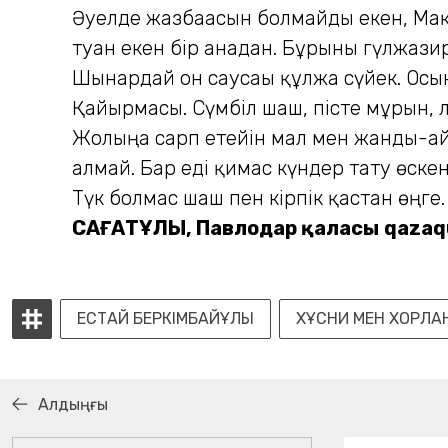
Әуелде жазбағасын болмайды екен, Мақс
туған екен бір анадан. Бұрынғы гүлжази
Шынардай он саусағы құлжа сүйек. Ос
Қайырмасы. Сүмбіл шаш, пісте мұрын, л
Жолыңа сарп етейін мал мен жанды-ай.
алмай. Бар еді қимас күндер тату өске
Түк болмас шаш пен кірпік қастан өңге.
САҒАТҰЛЫ,
Павлодар қаласы
qazaq
ЕСТАЙ БЕРКІМБАЙҰЛЫ
ХҰСНИ МЕН ХОРЛА
Алдыңғы