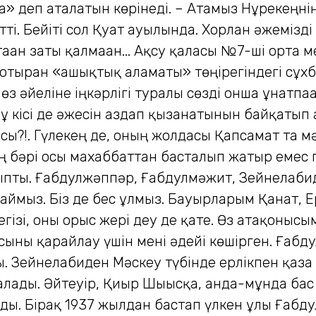
ка» деп аталатын көрінеді. – Атамыз Нұрекеңнің
тті. Бейіті сол Қуат ауылында. Хорлан әжемізд
 ұстаған заты қалмаған... Ақсу қаласы №7-ші орт
ырған «ғашықтық ғаламаты» төңірегіндегі сұхб
 әйеліне іңкәрлігі туралы сөзді онша ұнатпаған
ұ кісі де әжесін аздап қызғанатынын байқатып а
осы?!. Гүлекең де, оның жолдасы Қапсамат та мә
бәрі осы махаббаттан басталып жатыр емес пе?
ыпты. Ғабдулжәппәр, Ғабдулмәжит, Зейнелғабид
аймыз. Біз де бес ұлмыз. Бауырларым Қанат, Е
егізі, оны орыс жері деу де қате. Өз атақонысы
сыны қарайлау үшін мені әдейі көшірген. Ғабд
. Зейнелғабиден Мәскеу түбінде ерлікпен қаза т
лады. Әйтеуір, Қиыр Шығысқа, анда-мұнда бас 
ды. Бірақ 1937 жылдан бастап үлкен ұлы Ғабдул