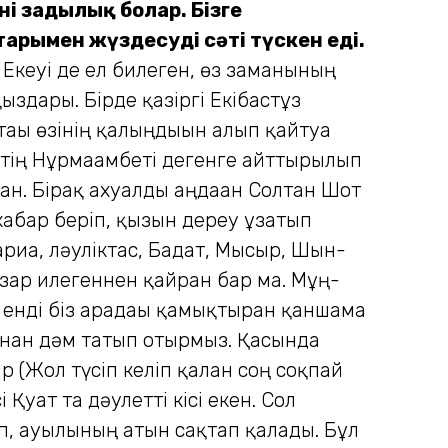
іні заңдылық болар.
Бізге
арымен жүздесудің сәті түскен еді.
. Екеуі де ел билеген, өз заманының
здары. Бірде қазіргі Екібастұз
ы өзінің қалыңдығын алып қайтуға
іптің Нұрмағамбеті дегенге айттырылып
ған. Бірақ ахуалды аңдаған Солтан Шот
 хабар беріп, қызын дереу ұзатып
риға, ләуліктас, Бағдат, Мысыр, Шын-
 зар илегеннен қайран бар ма. Мұң-
 енді біз арадағы қамықтырған қаншама
лынан дәм татып отырмыз. Қасында
р (Жол түсіп келіп қалған соң соқпай
Қуат та дәулетті кісі екен. Сол
, ауылының атын сақтап қалады. Бұл