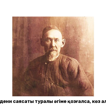
­дени саясаты туралы әңгіме қозғалса, көз 