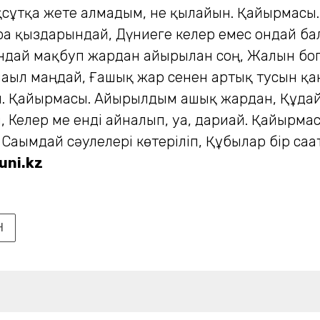
ұтқа жете алмадым, не қылайын. Қайырмасы. Бір
ра қыздарындай, Дүниеге келер емес ондай бағл
ындай мақбуп жардан айырылған соң, Жалын бо
ағыл маңдай, Ғашық жар сенен артық тусын қан
 Қайырмасы. Айырылдым ғашық жардан, Құдай а
н, Келер ме енді айналып, уа, дариғай. Қайырм
 Сағымдай сәулелері көтеріліп, Құбылар бір са
uni.kz
Н