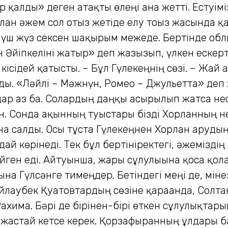
р қалды» деген атақты өлеңі ғана жетті. Естуім
орлан әжем сол отыз жетіде елу тоғыз жасында қ
ш жүз сексен шақырым межеде. Бертінде облыс
Әйіпкеліні жатыр» деп жазғызып, үлкен ескертк
кісідей қатысты. – Бұл Гүлекеңнің сөзі. – Жай
ды. «Ләйлі – Мәжнүн, Ромео – Джульетта» деп 
ар аз ба. Солардың даңқы асырылып жатса несі
ан. Сонда ақынның туыстары бізді Хорланның 
а салды. Осы тұста Гүлекеңнен Хорлан арудың
ағдай көрінеді. Тек бұл бертініректегі, әжемізді
йген еді. Айтуынша, жары сұлулығына қоса қола
а Гүлсәнге тимеңдер. Бетіндегі меңі де, міне
йлаубек Қуатовтардың сөзіне қарағанда, Солта
хима. Бәрі де бірінен-бірі өткен сұлулықтары
 жастай кетсе керек. Қорзафыранның ұлдары б