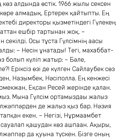
 көз алдында өстік. 1966 жылы сексен
і көре алмадық. Ертерек қайтыпты. Ең
а мектебі директоры қызметіндегі Гүлекең
аттан ешбір тартынған жоқ. –
 секілді. Осы тұста Гүлсімнің ағасы
лды: – Несін ұнатады! Тегі, махаббат-
з болып күліп жатыр: – Бәле,
! Еріксіз өзі де күлген Сайлаубек сөз
ен, Назымбек, Нәсіполла. Ең кенжесі
рмекжан, Еқсан Ресей жерінде қалған.
мыз. Мына Гүлсім ортамыздағы жалғыз
улжәппәрден де жалғыз қыз бар. Нәзия
апқан екен. – Негізі, Нұрмағамбет
сауғалап қашудан көз ашпаған. Ақыры,
жәппәр да қуғынға түскен. Бізге оның