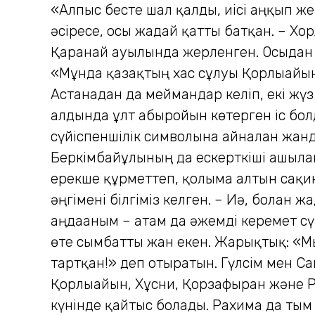
«Алпыс бесте шал қалды, иісі аңқып же
әсіресе, осы жағдай қатты батқан. – Х
Қаранай ауылында жерленген. Осыдан ү
«Мұнда қазақтың хас сұлуы Қорлығайын 
Астанадан да меймандар келіп, екі жүз 
алдында ұлт абыройын көтерген іс бол
сүйіспеншілік символына айналған жанд
Беркімбайұлының да ескерткіші ашылғ
ерекше құрметтеп, қолыма алтын сақин
әңгімені білгіміз келген. – Иә, болған ж
аңдағаным – атам да әжемді керемет сү
өте сымбатты жан екен. Жарықтық: «Мын
тартқан!» деп отыратын. Гүлсім мен Са
Қорлығайын, Хұсни, Қорзафыран және Ра
күнінде қайтыс болады. Рахима да тым