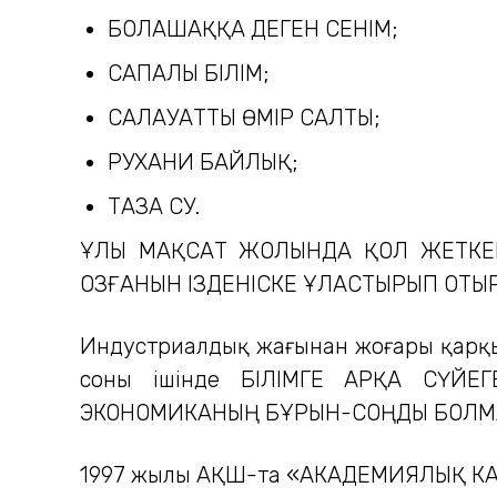
БОЛАШАҚҚА ДЕГЕН СЕНІМ;
САПАЛЫ БІЛІМ;
САЛАУАТТЫ ӨМІР САЛТЫ;
РУХАНИ БАЙЛЫҚ;
ТАЗА СУ.
ҰЛЫ МАҚСАТ ЖОЛЫНДА ҚОЛ ЖЕТКЕН
ОЗҒАНЫН ІЗДЕНІСКЕ ҰЛАСТЫРЫП ОТЫР
Индустриалдық жағынан жоғары қарқы
соның ішінде БІЛІМГЕ АРҚА СҮЙЕГ
ЭКОНОМИКАНЫҢ БҰРЫН-СОҢДЫ БОЛМАҒ
1997 жылы АҚШ-та «АКАДЕМИЯЛЫҚ КАПИ