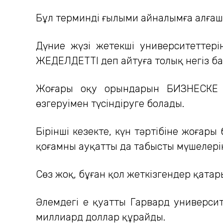
Бұл терминді ғылыми айналымға алғаш 
Дүние жүзі жетекші университетте
ЖЕДЕЛДЕТТІ деп айтуға толық негіз ба
Жоғары оқу орындарын БИЗНЕСКЕ АЙ
өзгеруімен түсіндіруге болады.
Бірінші кезекте, күн тәртібіне жоғар
қоғамның ауқатты да табысты мүшелерін
Сөз жоқ, бұған қол жеткізгендер қатары
Әлемдегі ең қуатты Гарвард универси
миллиард доллар құрайды.