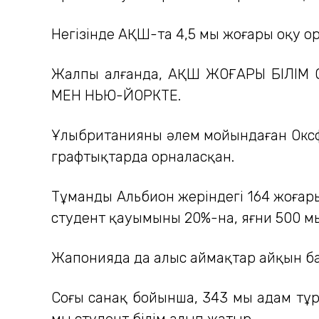
Негізінде АҚШ-та 4,5 мың жоғары оқу о
Жалпы алғанда, АҚШ ЖОҒАРЫ БІЛІМ
МЕН НЬЮ-ЙОРКТЕ.
Ұлыбританияның әлем мойындаған Оксфо
графтықтарда орналасқан.
Тұманды Альбион жеріндегі 164 жоғары
студент қауымының 20%-на, яғни 500 мы
Жапонияда да алыс аймақтар айқын б
Соңғы санақ бойынша, 343 мың адам т
мың студент білім алып жатыр.