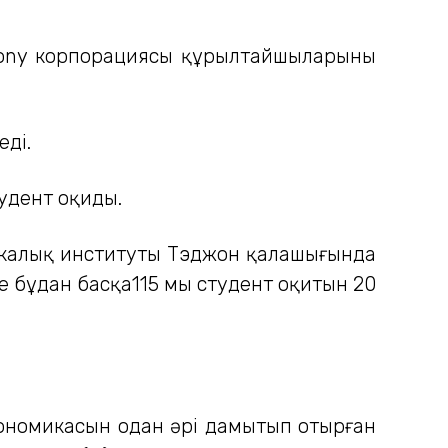
Sony корпорациясы құрылтайшыларының
еді.
удент оқиды.
хникалық институты Тэджон қалашығында
 бұдан басқа115 мың студент оқитын 20
экономикасын одан әрі дамытып отырған