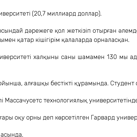
верситеті (20,7 миллиард доллар).
сындай дәрежеге қол жеткізіп отырған әлемде
ымен қатар кішігірім қалаларда орналасқан.
ниверситеті халқының саны шамамен 130 мың
йынша, алғашқы бестіктің құрамында. Студент с
 Массачусетс технологиялық университетінде 1
ғары оқу орны деп көрсетілген Гарвард униве
ласында.