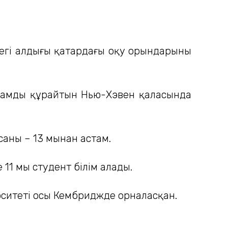
гі алдыңғы қатардағы оқу орындарының
 адамды құрайтын Нью-Хэвен қаласында
аны – 13 мыңнан астам.
1 мың студент білім алады.
рситеті осы Кембриджде орналасқан.