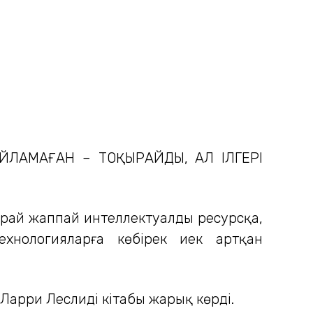
ЛАМАҒАН – ТОҚЫРАЙДЫ, АЛ ІЛГЕРІ
рай жаппай интеллектуалды ресурсқа,
хнологияларға көбірек иек артқан
ри Леслидің кітабы жарық көрді.