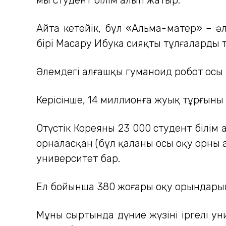
Айта кетейік, бұл «Альма-матер» – 
бірі Масару Ибука сияқты тұлғаларды т
Әлемдегі алғашқы гуманоид робот осы 
Керісінше, 14 миллионға жуық тұрғыны
Оңтүстік Кореяның 23 000 студент біл
орналасқан (бұл қаланы осы оқу орны 
университет бар.
Ел бойынша 380 жоғары оқу орындарынд
Мұның сыртында дүние жүзінің іргелі 