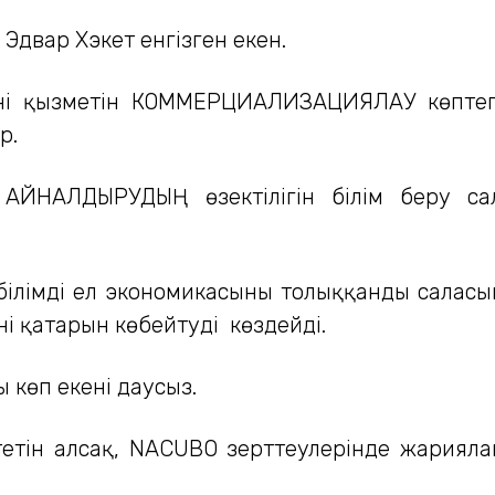
Эдвар Хэкет енгізген екен.
рінің қызметін КОММЕРЦИАЛИЗАЦИЯЛАУ көпт
р.
НАЛДЫРУДЫҢ өзектілігін білім беру сала
ы білімді ел экономикасының толыққанды сал
ің қатарын көбейтуді көздейді.
 көп екені даусыз.
тетін алсақ, NACUBO зерттеулерінде жарияла