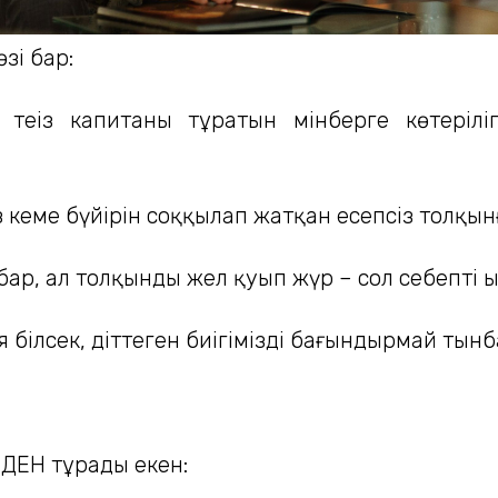
зі бар:
 теңіз капитаны тұратын мінберге көтеріл
з кеме бүйірін соққылап жатқан есепсіз толқын
т бар, ал толқынды жел қуып жүр – сол себепті 
білсек, діттеген биігімізді бағындырмай тын
ДЕН тұрады екен: