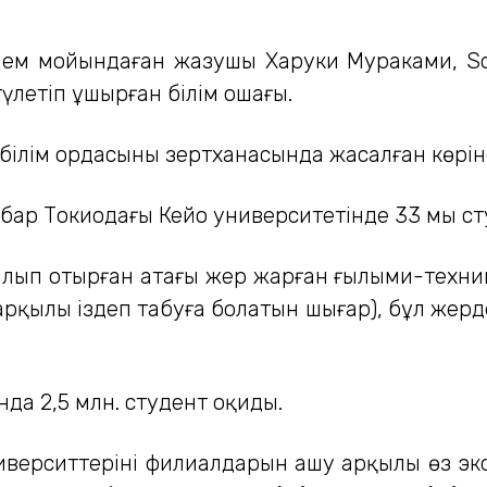
әлем мойындаған жазушы Харуки Мураками, 
үлетіп ұшырған білім ошағы.
білім ордасының зертханасында жасалған көрін
 бар Токиодағы Кейо университетінде 33 мың ст
ім алып отырған атағы жер жарған ғылыми-те
арқылы іздеп табуға болатын шығар), бұл жерде
а 2,5 млн. студент оқиды.
университтерінің филиалдарын ашу арқылы өз 