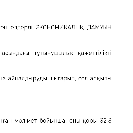
еген елдердің ЭКОНОМИКАЛЫҚ ДАМУЫН
сындағы тұтынушылық қажеттіліктің
асына айналдыруды шығарып, сол арқылы
нған мәлімет бойынша, оның қоры 32,3