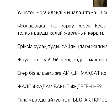
Уинстон Черчилльдің мынадай тамаша сө
«Болашаққа тіке қарау керек. Кеше
толқындарды қалай жарғанын көрдім.
Еріксіз сұрақ туды: «Айдындағы жалғы
Жауап өте оңай. Өйткені, онда – мақса
Егер біз алдымызға АЙҚЫН МАҚСАТ қоя 
ЖАЛПЫ «АДАМ БАҚЫТЫ» ДЕГЕН НЕ?
Ғалымдардың айтуынша, БЕС-АҚ НӘРСЕ