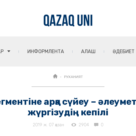
АР
ИНФОРМЛЕНТА
АЛАШ
ӘДЕБИЕТ
РУХАНИЯТ
гментіне арқа сүйеу – әлеум
жүргізудің кепілі
2019 ж. 07 қазан
2904
0