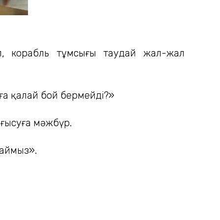
іп, корабль тұмсығы таудай жал-жал
ға қалай бой бермейді?»
ығысуға мәжбүр.
баймыз».