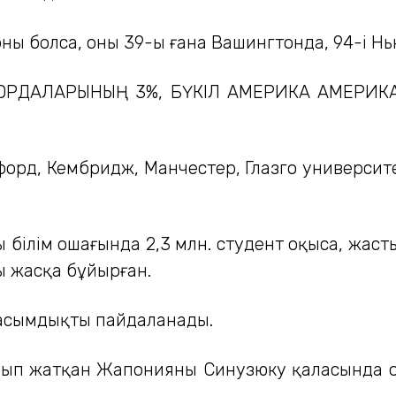
рны болса, оның 39-ы ғана Вашингтонда, 94-і Н
 ОРДАЛАРЫНЫҢ 3%, БҮКІЛ АМЕРИКА АМЕРИКА
рд, Кембридж, Манчестер, Глазго университет
 білім ошағында 2,3 млн. студент оқыса, жаст
ң жасқа бұйырған.
асымдықты пайдаланады.
ұрып жатқан Жапонияның Синузюку қаласында 