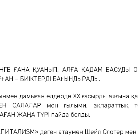
ГЕ ҒАНА ҚУАНЫП, АЛҒА ҚАДАМ БАСУДЫ ОЙ
ҒАН – БИІКТЕРДІ БАҒЫНДЫРАДЫ.
нмен дамыған елдерде ХХ ғасырдың аяғына қа
ЕН САЛАЛАР мен ғылыми, ақпараттық те
АН ЖАҢА ТҮРІ пайда болды.
ТАЛИЗМ» деген атаумен Шейл Слотер мен Лар