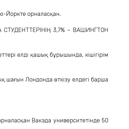
ью-Йоркте орналасқан.
 СТУДЕНТТЕРІНІҢ 3,7% – ВАШИНГТОН
тері елдің қашық бұрышында, кішігірім
ық шағын Лондонда өткізу елдегі барша
орналасқан Вакэда университетінде 50