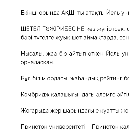
Екінші орында АҚШ-тың атақты Йель уни
ШЕТЕЛ ТӘЖІРИБЕСІНЕ көз жүгіртсек, о
бәрі түгелге жуық шет аймақтарда, сон
Мысалы, жаңа біз айтып өткен Йель у
орналасқан.
Бұл білім ордасы, жаһандық рейтинг бо
Кэмбридж қалашығындағы әлемге әйгілі
Жоғарыда жер шарындағы ең қуатты жо
Принстон университеті – Принстон қа