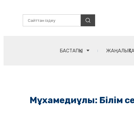
БАСТАПҚЫ
ЖАҢАЛЫҚТ
Мұхамедиұлы: Білім се