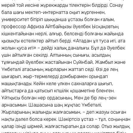
мерей той иесіне жүрекжарды тілектерін білдірді. Сонау
бала шағы мектеп-интернатта оқып жүргеннен,
университет бітіріп шыққанша ұстазы болған ғалым,
профессор Африза Айтбайқызы Әуелбек Ысқақовтың
кішкентайынан өнерлі, алғыр, белсенді болғаны жайында
қызықты естеліктер айтып берді. «Атадан ұл туса игі, ата
жолын қуса игі» – дейді халық да­налығы. Бұл да Әуелбек
үшін айтылған секілді. Алтынның сынығы, асылдың
тұяғындай Әуелбек жастайынан Сүйін­бай, Жамбыл және
Үмбетәлі ата­сының жырларын жаттап өседі. Өзі де өлең
шығарып, жыр-термелерді домбырамен орындап
машықтанады. Кейін келе үлкен сахналарға шығып,
айтыстарға да қатысып көпшілік қошаметіне бөленген.
Ұйтқысы болған өнер ордасының, Мен де бір өлең-өзен
арнасымын. Шашасына шаң жұқпас Үмбетәлі,
Жырларының жалынды жалғасымын, – деп жазуы осыған
нақты дәлел болса керек. Шәкіртсіз ұстаз – тұл, соңыңнан
қалар ізіңді өшірмей, жалғастыратын да солар. Отыз жылдық