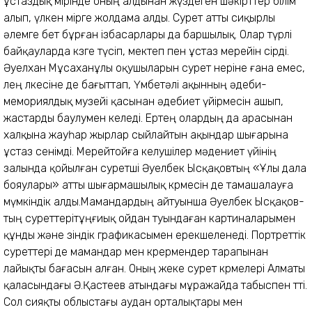
ұстаздық өмірінде оның алдынан жүздеген шәкірттер білім
алып, үлкен өмірге жолдама алды. Сурет атты сиқырлы
әлемге бет бұрған ізбасарлары да баршылық. Олар түрлі
байқауларда көзге түсіп, мектеп пен ұстаз мерейін өсірді.
Әуелхан Мұсаханұлы оқушыларын сурет өнеріне ғана емес,
өлең өлкесіне де бағыттап, Үмбетәлі ақынның әдеби-
мемориялдық музейі қасынан әдебиет үйірмесін ашып,
жастарды баулумен келеді. Ертең олардың да арасынан
халқына жауһар жырлар сыйлайтын ақындар шығарына
ұстаз сенімді. Мерейтойға келушілер мә­дениет үйінің
залында қойыл­ған суретші Әуелбек Ыс­қақовтың «Ұлы дала
бояулары» атты шығармашылық көрмесін де тамашалауға
мүм­кіндік алды.Мамандардың айтуынша Әуелбек Ысқақов­
тың суреттерітұңғиық ойдан туын­даған картиналарымен
құнды және өзіндік графикасымен ерекшеленеді. Портреттік
суреттері де мамандар мен көрер­мендер тарапынан
лайықты бағасын алған. Оның жеке сурет көрмелері Алматы
қаласындағы Ә.Қастеев атындағы мұражайда табыспен өтті.
Сол сияқты облыстағы аудан орталықтары мен