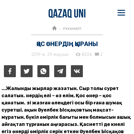
РУХАНИЯТ
ҚОС ӨНЕРДІҢ ҚЫРАНЫ
2019 ж. 29 маусым
8206
2
...Жалынды жырлар жазатын,
Сыр толы сурет
салатын.
Өнердің елі – өз елім,
Қос өнер – қос
қанатым.
Өзі жазған өлеңдегі осы бір ғана шумақ
суретші, ақын Әуелбек Ысқақовтың мақсат-
мұратын, бүкіл өмірлік бағыты мен болмысын ашық
айғақтап тұрғанын аңғарасыз. Қасиетті де киелі
егіз өнерді өмірлік серік еткен Әуелбек Ысқақов