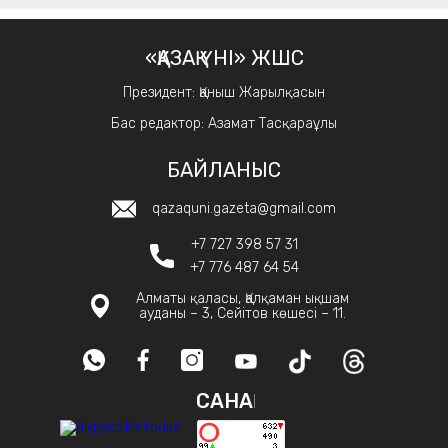
«ҚАЗАҚ ҮНІ» ЖШС
Президент: Қаныш Жарылқасын
Бас редактор: Азамат Тасқараұлы
БАЙЛАНЫС
qazaquni.gazeta@gmail.com
+7 727 398 57 31
+7 776 487 64 54
Алматы қаласы, Қалқаман ықшам
ауданы – 3, Сейітов көшесі – 11.
САНАҚ