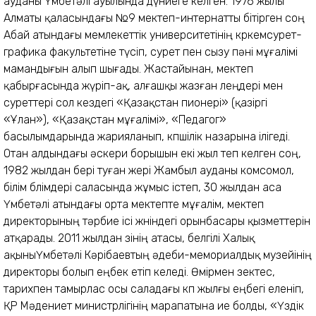
ауданы Үмбетәлі ауылында дүниеге келген. 1976 жылы
Алматы қаласындағы №9 мектеп-интернатты бітірген соң
Абай атындағы мемлекеттік университетінің көркемсурет-
графика факультетіне түсіп, сурет пен сызу пәні мұғалімі
мамандығын алып шығады. Жас­тайынан, мектеп
қабырғасында жүріп-ақ, алғашқы жазған өлеңдері мен
суреттері сол кездегі «Қазақстан пионері» (қазіргі
«Ұлан»), «Қазақстан мұғалімі», «Педагог»
басылымдарында жарияланып, көпшілік назарына ілігеді.
Отан алдындағы әскери борышын екі жыл өтеп келген соң,
1982 жылдан бері туған жері Жамбыл ауданы комсомол,
білім бөлімдері саласында жұмыс істеп, 30 жылдан аса
Үмбетәлі атындағы орта мектепте мұғалім, мектеп
директорының тәрбие ісі жөніндегі орынбасары қызметтерін
атқарады. 2011 жылдан өзінің атасы, белгілі Халық
ақыныҮмбетәлі Кәрібаевтың әдеби-мемориалдық музейінің
директоры болып еңбек етіп келеді. Өмірмен өзектес,
тарихпен тамырлас осы саладағы көп жылғы еңбегі еленіп,
ҚР Мәдениет министрлігінің марапатына ие болды, «Үздік