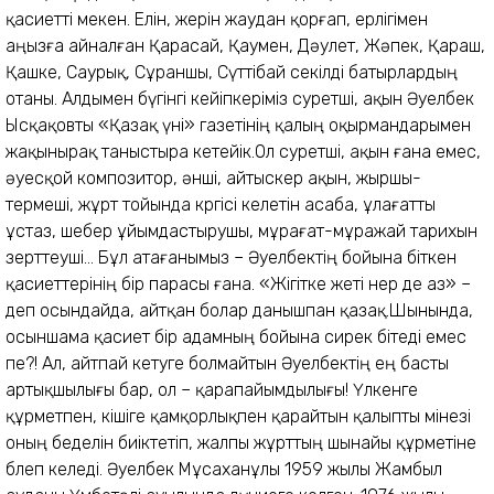
қасиетті мекен. Елін, жерін жаудан қорғап, ерлігімен
аңызға айналған Қарасай, Қаумен, Дәулет, Жәпек, Қараш,
Қашке, Саурық, Сұраншы, Сүттібай секілді батырлардың
отаны. Алдымен бүгінгі кейіпкеріміз суретші, ақын Әуелбек
Ыс­қақовты «Қазақ үні» газетінің қалың оқырмандарымен
жа­қынырақ таныстыра кетейік.Ол суретші, ақын ғана емес,
әуесқой композитор, әнші, айтыскер ақын, жыршы-
термеші, жұрт тойында көргісі келетін асаба, ұлағатты
ұстаз, шебер ұйым­дастырушы, мұрағат-мұ­ражай тарихын
зерттеуші... Бұл атағанымыз – Әуелбектің бойына біткен
қасиеттерінің бір парасы ғана. «Жігітке жеті өнер де аз» –
деп осындайда, айтқан болар данышпан қазақ.Шынында,
осыншама қасиет бір адамның бойына сирек бітеді емес
пе?! Ал, айтпай кетуге болмайтын Әуелбектің ең басты
артықшылығы бар, ол – қарапайымдылығы! Үлкенге
құрметпен, кішіге қамқорлықпен қарайтын қалыпты мінезі
оның беделін биіктетіп, жалпы жұрттың шынайы құрметіне
бөлеп келеді. Әуелбек Мұсаханұлы 1959 жылы Жамбыл