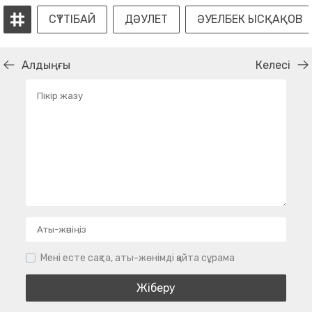
СҮТТІБАЙ
ДӘУЛЕТ
ӘУЕЛБЕК ЫСҚАҚОВ
Алдыңғы
Келесі
Мені есте сақта, аты-жөнімді қайта сұрама