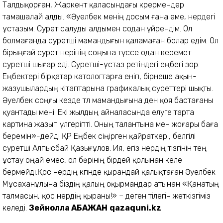
Талдықорған, Жаркент қаласындағы көрермендер
тамашалай алды. «Әуелбек менің досым ғана еме, өнердегі
ұстазым. Сурет салуды алдымен содан үй­рендім. Ол
болмағанда суретші мамандығын қаламаған болар едім. Ол
бірыңғай сурет өнерінің соңына түссе одан керемет
суретші шығар еді. Суретші-ұстаз ретіндегі еңбегі зор.
Еңбектері бірқатар катологтарға еніп, бірнеше ақын-
жазушылардың кітаптарына графикалық суреттері шықты.
Әуелбек соңғы кезде төл мамандығына ден қоя бастағаны
қуантады мені. Екі жылдың айналасында елуге тарта
картина жазып үлгеріпті. Оның талантына мен жоғары баға
беремін»-дейді ҚР Еңбек сіңірген қайраткері, белгілі
суретші Алпысбай Қазығұлов. Ия, егіз өнердің тізгінін тең
ұстау оңай емес, ол бә­рінің бірдей қолынан келе
бермейді.Қос өнердің көгінде қырандай қалықтаған Әуелбек
Мұсаханұлына біздің қалың оқырмандар атынан «Қанатың
талмасын, қос өнердің қы­раны!» – деген тілегін жеткіз­гіміз
келеді.
Зейнолла АБАЖАН
qazaquni.kz