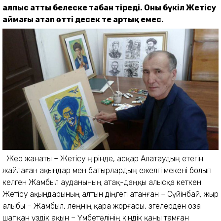
алпыс атты белеске табан тіреді. Оны бүкіл Жетісу
аймағы атап өтті десек те артық емес.
Жер жанаты – Жетісу өңірін­де, асқар Алатаудың етегін
жайлаған ақындар мен батыр­лардың ежелгі мекені болып
келген Жамбыл ауданының атақ-даңқы алысқа кеткен.
Жетісу ақындарының алтын діңгегі атанған – Сүйінбай, жыр
алыбы – Жамбыл, өлеңнің қара жорғасы, өзгелерден оза
шапқан үздік ақын – Үмбетәлінің кіндік қаны тамған