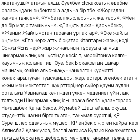
өлкетанушы» атағын алды. Әуелбек Ысқақовтың әдебиет
саласындағы еңбектері өз алдына бір төбе. «Жорғадан
қалған тұяқ ем», «Үмбетәлі жырларының жалғасы», «Мен
де бір мөлдір тамшымын», «Даңқты дихан Қасымбек»,
«Жаным Жайлымстан тараған ұрпақтар», «Әке жайлы
әңгіме», «Егіз өнер» атты бірқатар кітаптары жарық көрді.
Соңғы «Егіз өнер» жыр жинағының тұсауы аталмыш
шығармашылық кеш үстінде кесіліп, мерейтойға келген
қауымның қолына тиді. Әуелбек Ысқақовтың шы­ғар­
машылық кешіне алыс-жақыннанкелген құрметті
қонақтары,туған-туысқандары, жерлестері, өзі еңбек ететін
ұжым мен мектептегі шәкірттері,өнер сүйер қауым аудан
орталығы Ұзынағаш кентіндегі үлкен мәдениет үйін лық
толтырды.Шығармашылық іс-шараға белгілі қаламгерлер
Нағашыбек Қапалбеков, Жұмабай Шаш­тайұлы, оқушы,
студенттік шағын бірге өткізген, танымал суретші, ҚР
Суретшілер одағының мүшесі, ҚР еңбек сіңірген қайраткері
Алпысбай Қазығұлов, белгілі актриса Күлзия Қожахметова
тағы да басқа өнер шеберлері мен елге танымал тұлғалар