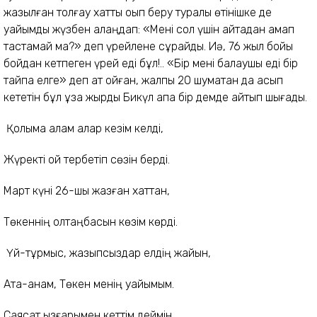
жазылған толғау хатты оқып беру туралы өтінішке де
уайымды жүзбен алаңдап: «Мені сол үшін қайтадан қамап
тастамай ма?» деп үрейлене сұрайды. Иә, 76 жыл бойы
бойдан кетпеген үрей еді бұл!.. «Бір мені балаушы еді бір
тайпа елге» деп ат қойған, жалпы 20 шумақтан да асып
кететін бұл ұзақ жырды Бикүл апа бір демде айтып шығады.
Қолыма қалам алар кезім келді,
Жүректі ой тербетіп сөзін берді.
Март күні 26-шы жазған хаттан,
Төкеннің қолтаңбасын көзім көрді.
Үй-тұрмыс, жазыпсыздар елдің жайын,
Ата-анам, Төкен менің уайымым.
Саясат ызғарымен кеттім деймін,