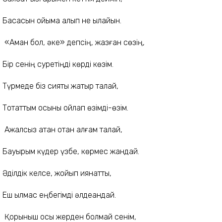
Басқасын ойыма алып не қылайын.
«Аман бол, әке» депсің, жазған сөзің,
Бір сенің суретіңді көрді көзім.
Түрмеде біз сияқты жатыр талай,
Тоқтаттым осыны ойлап өзімді-өзім.
Ажалсыз атқан оқтан қалғам талай,
Бауырым күдер үзбе, көрмес жандай.
Әділдік келсе, жойып қиянатты,
Еш қылмас еңбегімді әлдеқандай.
Қорқыныш осы жерден болмай сенім,