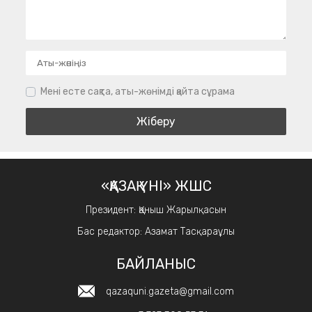
Мені есте сақта, аты-жөнімді қайта сұрама
«ҚАЗАҚ ҮНІ» ЖШС
Президент: Қаныш Жарылқасын
Бас редактор: Азамат Тасқараұлы
БАЙЛАНЫС
qazaquni.gazeta@gmail.com