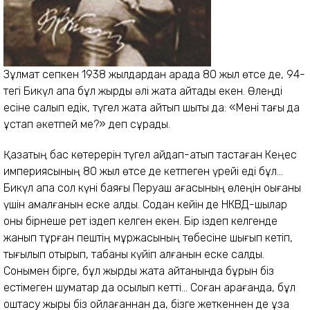
Зұлмат сепкен 1938 жылдардан арада 80 жыл өтсе де, 94-
тегі Бикүл апа бұл жырды әлі жатқа айтады екен. Өлеңді
есіне салып едік, түгел жатқа айтып шықты да: «Мені тағы да
ұстап әкетпей ме?» деп сұрады.
Қазақтың бас көтерерін түгел айдап-атып тастаған Кеңес
империясының 80 жыл өтсе де кетпеген үрейі еді бұл…
Бикүл апа сол күні баяғы Перуаш ағасы­ның өлеңін оқығаны
үшін қамалғанын еске алды. Содан кейін де НКВД-шылар
оны бірнеше рет іздеп келген екен. Бір іздеп келгенде
жанып тұрған пештің мұржасының төбесіне шығып кетіп,
тығылып отырып, табаны күйіп қалғанын еске салды.
Сонымен бірге, бұл жырды жатқа айтқанында бұрын біз
естімеген шумақтар да қосылып кетті... Соған қарағанда, бұл
қоштасу жыры біз ойлағаннан да, бізге жеткеннен де ұзақ