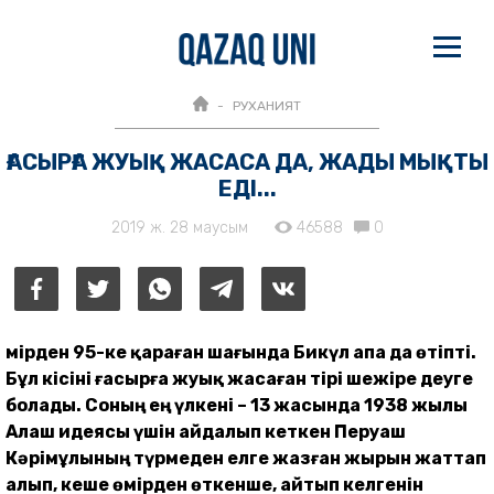
РУХАНИЯТ
ҒАСЫРҒА ЖУЫҚ ЖАСАСА ДА, ЖАДЫ МЫҚТЫ
ЕДІ...
2019 ж. 28 маусым
46588
0
Өмірден 95-ке қараған шағында Бикүл апа да өтіпті.
Бұл кісіні ғасырға жуық жасаған тірі шежіре деуге
болады. Соның ең үлкені – 13 жасында 1938 жылы
Алаш идеясы үшін айдалып кеткен Перуаш
Кәрімұлының түрмеден елге жазған жырын жаттап
алып, кеше өмірден өткенше, айтып келгенін