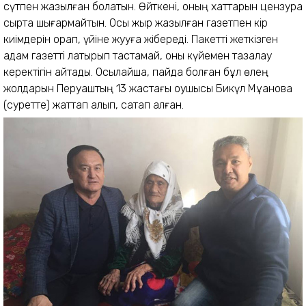
сүтпен жазылған болатын. Өйткені, оның хаттарын цензура
сыртқа шығармайтын. Осы жыр жазылған газетпен кір
киімдерін орап, үйіне жууға жібереді. Пакетті жеткізген
адам газетті лақтырып тастамай, оны күйемен тазалау
керектігін айтады. Осылайша, пайда болған бұл өлең
жолдарын Перуаштың 13 жастағы оқушысы Бикүл Мұқанова
(суретте) жаттап алып, сақтап қалған.