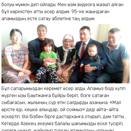
болуы мүмкін деп ойладық. Мен өзім видеоға жазып алған
бұл көріністен қатты әсер алдым. 95-ке жақындаған
апамыздың есте сақтау қабілетіне таң қалдым.
Бұл сапарымыздан керемет әсер алдық. Апамыз бізді күтіп
жүрген қызы Бақытжанға бұйрық беріп, бізге сақтаған
сыбағасын, жылқының сүр етін салдырды қазанына. «Мал
өрісте еді, кешке қалыңдар, қой соямыз» деді қайта-қайта
ескертіп. Өзі бізбен бірге дастарханға отырып, дәм татты...
Кетерде Азекең екеуміз балалық шағымызды еске түсіріп,
сөреге шығып, жайылып тұрған апамыздың құртынан