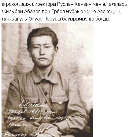
агроколледж директоры Руслан Хамзин мен ел ағалары
Жылқыбай Абақаев пен Ербол Әубәкір және Азекеңнің
тұңғыш ұлы Әнуар Перуаш бауырымыз да болды.