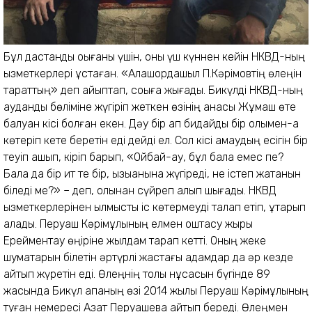
Бұл дастанды оқығаны үшін, оны үш күннен кейін НКВД-ның
қызметкерлері ұстаған. «Алашордашыл П.Кәрімовтің өлеңін
тараттың» деп айыптап, соққыға жығады. Бикүлді НКВД-ның
аудандық бөліміне жүгіріп жеткен өзінің анасы Жұмаш өте
балуан кісі болған екен. Дәу бір қап бидайды бір қолымен-ақ
көтеріп кете беретін еді дейді ел. Сол кісі қамаудың есігін бір
теуіп ашып, кіріп барып, «Ойбай-ау, бұл бала емес пе?
Бала да бір ит те бір, қызыққанына жүгіреді, не істеп жатқанын
біледі ме?» – деп, қолынан сүйреп алып шығады. НКВД
қызметкерлерінен қылмыстық іс көтермеуді талап етіп, құтқарып
қалады. Перуаш Кәрімұлының елмен қоштасу жыры
Ерейментау өңіріне жылдам тарап кетті. Оның жеке
шумақтарын білетін әртүрлі жастағы адамдар да әр кезде
айтып жүретін еді. Өлеңнің толық нұсқасын бүгінде 89
жасында Бикүл апаның өзі 2014 жылы Перуаш Кәрімұлының
туған немересі Азат Перуашевқа айтып береді. Өлеңмен