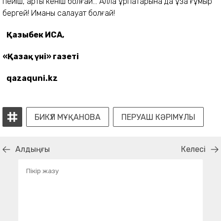
пейіш, арты кеніш болғай... Алла ұрпақта­рына да ұзақ ғұмыр
бергей! Иманы салауат болғай!
Қазыбек ИСА,
«Қазақ үні» газеті
qazaquni.kz
БИКҮЛ МҰҚАНОВА
ПЕРУАШ КӘРІМҰЛЫ
Алдыңғы
Келесі