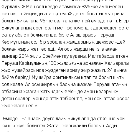
«ұрладық..» Мен сол кезде апамызға: «95-ке аман-есен
жетіңіз, тойыңызды атап өтеміз» деген болатынмын риза
болып. Бикүл апа 95-ке сәл ғана жетпей өмірден өтті. Егер
Бикүл апаның ерен ерлігі мен феномендік дәрежедегі есте
сақтау қабілеті болмағанда, бізге Алаш арысы Перуаш
Кәрімұлының сол бір зобалаң жылдарының шежіресіндей
болған жыры жетпес еді... Ал осы жырды негізге алған
ақындар 2014 жылы Ерейментау ауданы, Малтабарда өткен
Перуаш Кәрімұлының 100 жылдығына арналған Халықаралық
жыр мүшәйрасында жүздеген арнау жыр жазып, 24 ақынға
бәйге берілді. Мүшәйра қорытындысы кітап та болып шықты
сол кезде. Ал осы жырдың басына жазған Перуаш атаның
отбасына жазған хатындағы «Мен де аман келермін»
деген сөздері мені де қатты тебірентіп, мен осы аттас әсерлі
жыр жазған едім.
Өмірден Ел анасы деуге лайық Бикүл апа да өткеніне қырық
күннің жүзі болыпты. Жатқан жері жайлы болсын. Алды