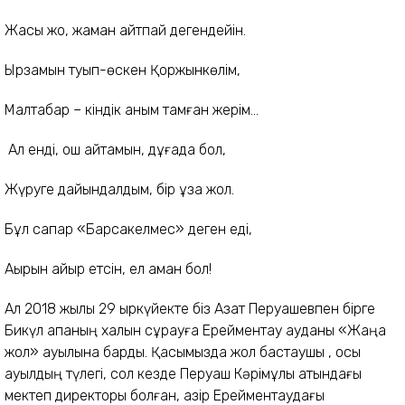
Жақсы жоқ, жаман айтпай дегендейін.
Ырзамын туып-өскен Қоржынкөлім,
Малтабар – кіндік қаным тамған жерім…
Ал енді, қош айтамын, дұғада бол,
Жүруге дайындалдым, бір ұзақ жол.
Бұл сапар «Барсакелмес» деген еді,
Ақырын қайыр етсін, ел аман бол!
Ал 2018 жылы 29 қыркүйекте біз Азат Перуашевпен бірге
Бикүл апаның халын сұрауға Ерейментау ауданы «Жаңа
жол» ауылына бардық. Қасымызда жол бастаушы , осы
ауылдың түлегі, сол кезде Перуаш Кәрімұлы атындағы
мектеп директоры болған, қазір Ерейментаудағы