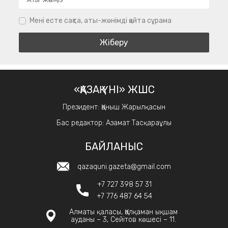
Мені есте сақта, аты-жөнімді қайта сұрама
«ҚАЗАҚ ҮНІ» ЖШС
Президент: Қаныш Жарылқасын
Бас редактор: Азамат Тасқараұлы
БАЙЛАНЫС
qazaquni.gazeta@gmail.com
+7 727 398 57 31
+7 776 487 64 54
Алматы қаласы, Қалқаман ықшам
ауданы – 3, Сейітов көшесі – 11.