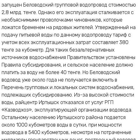
запущен Беловодский групповой водопровод стоимостью
2,8 млрд. тенге. Однако его эксплуатация сталкивается с
необъяснимыми проволочками чиновников, которые
ложатся бременем на рядовых жителей. Утвержденный на
подачу питьевой воды по данному водопроводу тариф с
учетом всех эксплуатационных затрат составляет 380
тенге за кубометр. Для таких безальтернативных
источников водоснабжения Правительством установлены
Правила субсидирования, и сельское население должно
платить за воду не более 40 тенге. Но Беловодский
водовод уже около года не получается включить в
Перечень групповых и локальных систем водоснабжения,
подлежащих субсидированию. Из-за высокой стоимости
воды, райцентр Иртышск отказался от услуг РГП
«Казводхоз», эксплуатирующей организации водовода.
Остальному населению Иртышского района подается
около 1000 кубометров воды в сутки, при мощности
водовода в 5400 кубометров, несмотря на потраченные
миллиарды государственных денег, построенный водовод