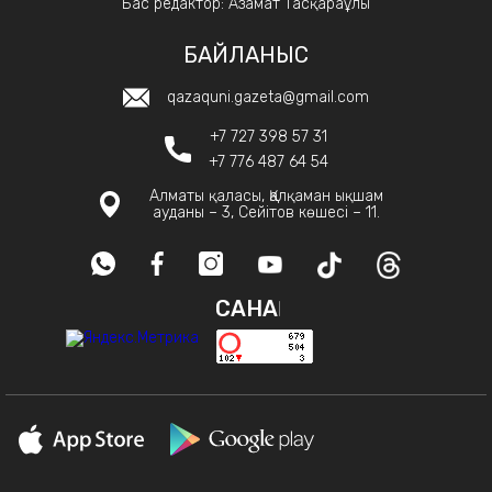
Бас редактор: Азамат Тасқараұлы
БАЙЛАНЫС
qazaquni.gazeta@gmail.com
+7 727 398 57 31
+7 776 487 64 54
Алматы қаласы, Қалқаман ықшам
ауданы – 3, Сейітов көшесі – 11.
САНАҚ