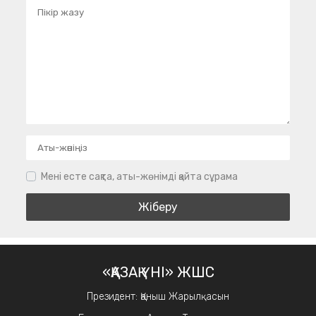
Мені есте сақта, аты-жөнімді қайта сұрама
«ҚАЗАҚ ҮНІ» ЖШС
Президент: Қаныш Жарылқасын