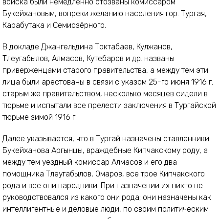
войска были немедленно отозваны комиссаром
Букейхановым, вопреки желанию населения гор. Тургая,
Карабутака и Семиозёрного.
В докладе Джангельдина Токтабаев, Кулжанов,
Тлеугабылов, Алмасов, Кутебаров и др. названы
приверженцами старого правительства, а между тем эти
лица были арестованы в связи с указом 25-го июня 1916 г.
старым же правительством, несколько месяцев сидели в
тюрьме и испытали все прелести заключения в Тургайской
тюрьме зимой 1916 г.
Далее указывается, что в Тургай назначены ставленники
Букейханова Аргынцы, враждебные Кипчакскому роду, а
между тем уездный комиссар Алмасов и его два
помощника Тлеугабылов, Омаров, все трое Кипчакского
рода и все они народники. При назначении их никто не
руководствовался из какого они рода; они назначены как
интеллигентные и деловые люди, по своим политическим