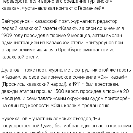
переворота, если верно его обещание тургайским
казахам, «устанавливал контакт с Германией».
Байтурсунов – казахский поэт, журналист, редактор
первой казахской газеты «Казак», за свои сочинения в
1909 году просидел в тюрьме 9 месяцев, затем выслан
администрацией из Казахской степи. Байтурсунов при
старом режиме являлся в Оренбурге эмигрантом из
казахской степи.
Дулатов – тоже поэт, журналист, сотрудник этой же газеты
«Казак», за свое сатирическое сочинение «Оян, казак!»
(Проснись, казахский народ!), в 1911 г. был арестован,
дважды этапом прошел 1500 верст, просидев в тюрьме 20
месяцев, и семипалатинским окружным судом приговорён
на один год крепости. «Оян, казак!» предан огню.
Букейханов – участник земских съездов, 1-й
Государственной Думы, был избран единогласно казахами
семипалатинской области, статистик, русский журналист,