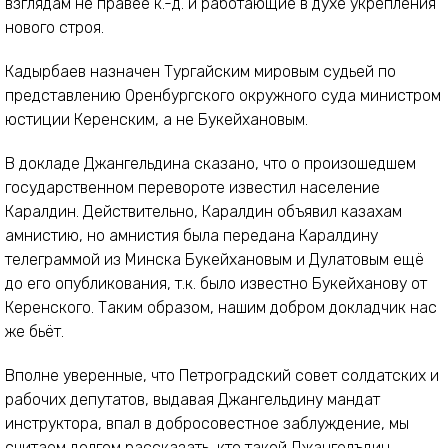
взглядам не правее к.-д. и работающие в духе укрепления
нового строя.
Кадырбаев назначен Тургайским мировым судьей по
представлению Оренбургского окружного суда министром
юстиции Керенским, а не Букейхановым.
В докладе Джангельдина сказано, что о произошедшем
государственном перевороте известил население
Каралдин. Действительно, Каралдин объявил казахам
амнистию, но амнистия была передана Каралдину
телеграммой из Минска Букейхановым и Дулатовым ещё
до его опубликования, т.к. было известно Букейханову от
Керенского. Таким образом, нашим добром докладчик нас
же бьёт.
Вполне уверенные, что Петроградский совет солдатских и
рабочих депутатов, выдавая Джангельдину мандат
инструктора, впал в добросовестное заблуждение, мы
считаем долгом рассказать, кто такой Джангелъдин.