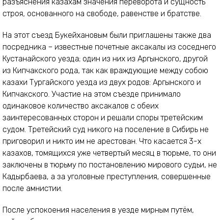
разъяснения казахам значения переворота и сущность
строя, основанного на свободе, равенстве и братстве.
На этот съезд Букейхановым были приглашены также два
посредника – известные почетные аксакалы из соседнего
Кустанайского уезда; один из них из Аргынского, другой
из Кипчакского рода, так как враждующие между собою
казахи Тургайского уезда из двух родов: Аргынского и
Кипчакского. Участие на этом съезде принимало
одинаковое количество аксакалов с обеих
заинтересованных сторон и решали споры третейским
судом. Третейский суд никого на поселение в Сибирь не
приговорил и никто им не арестован. Что касается 3-х
казахов, томящихся уже четвертый месяц в тюрьме, то они
заключены в тюрьму по постановлению мирового судьи, не
Кадырбаева, а за уголовные преступления, совершенные
после амнистии.
После успокоения населения в уезде мирным путём,