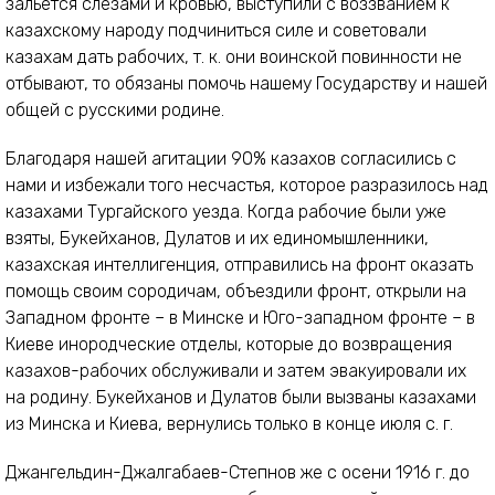
зальется слезами и кровью, выступили с воззванием к
казахскому народу подчиниться силе и советовали
казахам дать рабочих, т. к. они воинской повинности не
отбывают, то обязаны помочь нашему Государству и нашей
общей с русскими родине.
Благодаря нашей агитации 90% казахов согласились с
нами и избежали того несчастья, которое разразилось над
казахами Тургайского уезда. Когда рабочие были уже
взяты, Букейханов, Дулатов и их единомышленники,
казахская интеллигенция, отправились на фронт оказать
помощь своим сородичам, объездили фронт, открыли на
Западном фронте – в Минске и Юго-западном фронте – в
Киеве инородческие отделы, которые до возвращения
казахов-рабочих обслуживали и затем эвакуировали их
на родину. Букейханов и Дулатов были вызваны казахами
из Минска и Киева, вернулись только в конце июля с. г.
Джангельдин-Джалгабаев-Степнов же с осени 1916 г. до