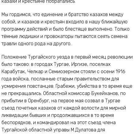
казахи и крестьяне побратались.
Мы гордимся, что единение и братство казахов между
собой, и казахов и крестьян входило в нашу ближайшую
программу действий и было блестяще выполнено. Только
тёмные людишки и провокаторы пытаются сеять семена
травли одного рода на другого.
Положение Тургайского уезда в первый месяц революции
было таково: в городах Тургае, Иргизе, поселках
Карабутак, Челкар и Семиозерном стояли с осени 1916
года войска, посланные старым правительством для
усмирения повстанцев. Грабежи, убийства в то время еще
не прекращались. Областной комиссар Букейханов, по
прибытии в Оренбург, на первое мая созвал в Тургае
съезд почетных казахов от каждой волости для мирной
ликвидации бывших и продолжавшихся в то время
беспорядков, и командировал на этот съезд члена
Тургайской областной управы М.Дулатова для