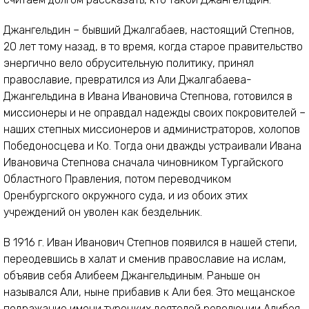
Джангельдин – бывший Джалгабаев, настоящий Степнов,
20 лет тому назад, в то время, когда старое правительство
энергично вело обрусительную политику, принял
православие, превратился из Али Джалгабаева-
Джангельдина в Ивана Ивановича Степнова, готовился в
миссионеры и не оправдал надежды своих покровителей –
наших степных миссионеров и администраторов, холопов
Победоносцева и Ко. Тогда они дважды устраивали Ивана
Ивановича Степнова сначала чиновником Тургайского
Областного Правления, потом переводчиком
Оренбургского окружного суда, и из обоих этих
учреждений он уволен как бездельник.
В 1916 г. Иван Иванович Степнов появился в нашей степи,
переодевшись в халат и сменив православие на ислам,
объявив себя Алибеем Джангельдиным. Раньше он
назывался Али, ныне прибавив к Али бея. Это мещанское
подражание имени турецких деятелей революции Алибея,