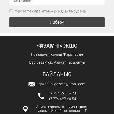
Мені есте сақта, аты-жөнімді қайта сұрама
«ҚАЗАҚ ҮНІ» ЖШС
Президент: Қаныш Жарылқасын
Бас редактор: Азамат Тасқараұлы
БАЙЛАНЫС
qazaquni.gazeta@gmail.com
+7 727 398 57 31
+7 776 487 64 54
Алматы қаласы, Қалқаман ықшам
ауданы – 3, Сейітов көшесі – 11.