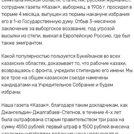
сотрудник газеты «Казак», выборжец, в 1906 г. просидел в
тюрьме 4 месяца, выпущен из тюрьмы накануне избрания
его в 1-ю Государственную думу. Отбыв 3-месячное
заключение за выборгское воззвание, под угрозой
высылки из степи, выехал в Европейскую Россию, где был
также эмигрантом.
Какой популярностью пользуется Букейханов во всех
казахских областях, доказывает то, что рабочие казахи,
возвращаясь с фронта, учредили стипендию его имени. Мы
все трое на общем казахском съезде намечены
кандидатами на Учредительное Собрание и будем
избраны.
Наша газета «Казак», благодаря таким докладчикам, как
Джангельдин-Джалгабаев-Степнов, в течение 4-х лет
была оштрафована старым правительством три раза на
сумму 4550 рублей; первый штраф в 1500 рублей внесена
казахами-читателями; редакция наша неоднократно