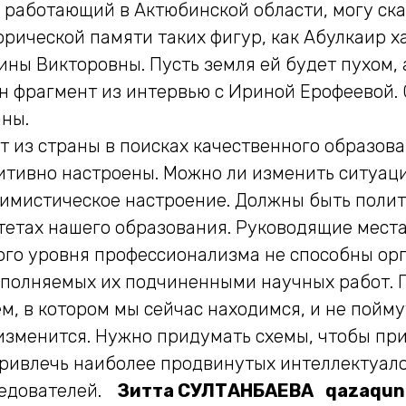
, работающий в Актюбинской области, могу ск
рической памяти таких фигур, как Абулкаир ха
ины Викторовны. Пусть земля ей будет пухом, 
н фрагмент из интервью с Ириной Ерофеевой. С
аны.
 из страны в поисках качественного образован
итивно настроены. Можно ли изменить ситуац
симистическое настроение. Должны быть полит
тетах нашего образования. Руководящие места
ого уровня профессионализма не способны ор
полняемых их подчиненными научных работ. П
м, в котором мы сейчас находимся, и не пойму
 изменится. Нужно придумать схемы, чтобы пр
привлечь наиболее продвинутых интеллектуало
едователей.
Зитта СУЛТАНБАЕВА
qazaqun