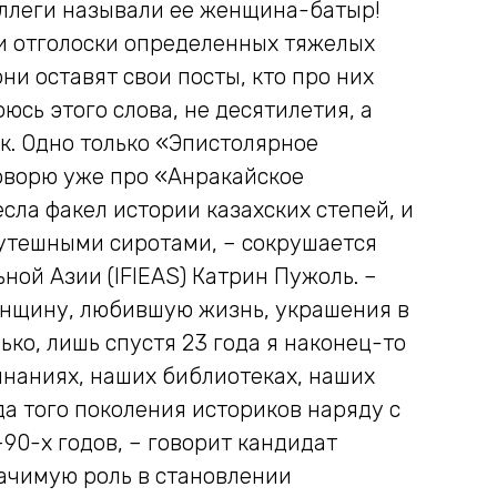
коллеги называли ее женщина-батыр!
ли отголоски определенных тяжелых
ни оставят свои посты, кто про них
юсь этого слова, не десятилетия, а
к. Одно только «Эпистолярное
 говорю уже про «Анракайское
сла факел истории казахских степей, и
зутешными сиротами, – сокрушается
ой Азии (IFIEAS) Катрин Пужоль. –
женщину, любившую жизнь, украшения в
ко, лишь спустя 23 года я наконец-то
инаниях, наших библиотеках, наших
а того поколения историков наряду с
0-х годов, – говорит кандидат
начимую роль в становлении