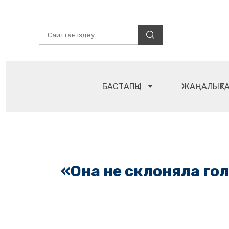
БАСТАПҚЫ
ЖАҢАЛЫҚТ
«Она не склоняла го