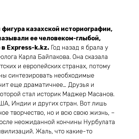
я фигура казахской историографии,
называли ее человеком-глыбой,
 в
Express-
k.
kz.
Год назад я брала у
олога Карла Байпакова. Она сказала
етских и европейских странах, потому
обны синтезировать необходимые
учит еще драматичнее… Друзья и
оторой стал историк Маджер Масанов.
А, Индии и других стран. Вот лишь
ое творчество, но и всю свою жизнь, –
 После неожиданной кончины Нурбулата
вилизаций. Жаль, что какие-то