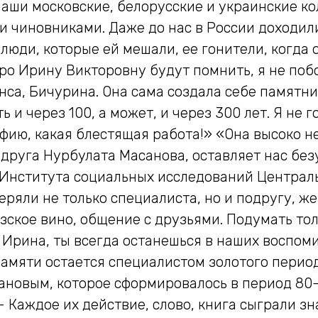
о наши московские, белорусские и украинские 
ми чиновниками. Даже до нас в России доходи
люди, которые ей мешали, ее гонители, когда о
про Ирину Викторовну будут помнить, я не побо
нса, Бичурина. Она сама создала себе памятни
ь и через 100, а может, и через 300 лет. Я не
ию, какая блестящая работа!» «Она высоко не
 друга Нурбулата Масанова, оставляет нас бе
Института социальных исследований Центральн
еряли не только специалиста, но и подругу, 
зское вино, общение с друзьями. Подумать толь
 Ирина, ты всегда останешься в наших воспом
амяти остается специалистом золотого период
новым, которое сформировалось в период 80–9
– Каждое их действие, слово, книга сыграли з