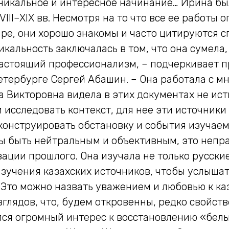
уникальное и интересное начинание… Ирина бы
III–XIX вв. Несмотря на то что все ее работы
ре, они хорошо знакомы и часто цитируются 
икальность заключалась в том, что она сумела
 настоящий профессионализм, – подчеркивает 
етербурге Сергей Абашин. – Она работала с м
ина Викторовна видела в этих документах не ис
и исследовать контекст, для нее эти источник
конструировать обстановку и события изучае
ы быть нейтральным и объективным, это непра
ации прошлого. Она изучала не только русски
изучения казахских источников, чтобы услышат
Это можно назвать уважением и любовью к каз
глядов, что, будем откровенны, редко свойст
лся огромный интерес к восстановлению «белы