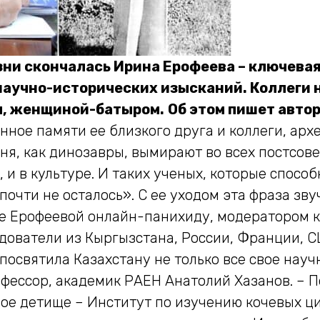
зни скончалась Ирина Ерофеева – ключева
научно-исторических изысканий. Коллеги 
м, женщиной-батыром.
Об этом пишет автор
ое памяти ее близкого друга и коллеги, архе
вня, как динозавры, вымирают во всех постсов
, и в культуре. И таких ученых, которые спос
почти не осталось». С ее уходом эта фраза зв
не Ерофеевой онлайн-панихиду, модератором к
ователи из Кыргызстана, России, Франции, СШ
освятила Казахстану не только все свое научн
рофессор, академик РАЕН Анатолий Хазанов. –
ое детище – Институт по изучению кочевых ци