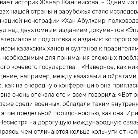
ивает историк Жанар Жанпеисова. – Одним из 
вах нашей страны и зарубежья стало исследов
кацией монографии «Хан Абулхаир: полководец
уд над двухтомным изданием документов «Эп
 материалов и подготовка к изданию которого з
писем казахских ханов и султанов к правителя
, необходимым для понимания сложных пробле
ого кочевого государства. «Наверное, как ник
ение, например, между казахами и ойратами, 
ю, как на очередную конференцию она приглас
вна очень опекала его и всем говорила: «Вот 
 даже среди военных, обладали таким внутрен
 этом предельной порядочностью, как она. Ири
. Несмотря на дорогущую международную связь
раясь, чем отличаются кольца кольчуги от кол