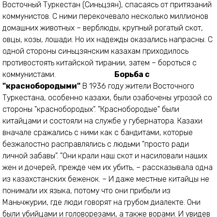
Восточный Туркестан (Синьцзян), спасаясь от притязаний
коммунистов. С ними перекочевало несколько миллионов
домашних животных – верблюды, крупный рогатый скот,
овцы, козы, лошади. Но их надежды оказались напрасны. С
одной стороны синьцзянским казахам приходилось
противостоять китайской тирании, затем – бороться с
коммунистами.
Борьба с
"краснобородыми"
В 1936 году жители Восточного
Туркестана, особенно казахи, были озабочены угрозой со
стороны "краснобородых". "Краснобородые" были
китайцами и состояли на службе у губернатора. Казахи
вначале сражались с ними как с бандитами, которые
безжалостно расправлялись с людьми "просто ради
личной забавы". "Они крали наш скот и насиловали наших
жен и дочерей, прежде чем их убить, – рассказывала одна
из казахстанских беженок. – И даже местные китайцы не
понимали их языка, потому что они прибыли из
Маньчжурии, где люди говорят на грубом диалекте. Они
были убийцами и головорезами, а также ворами. И увидев