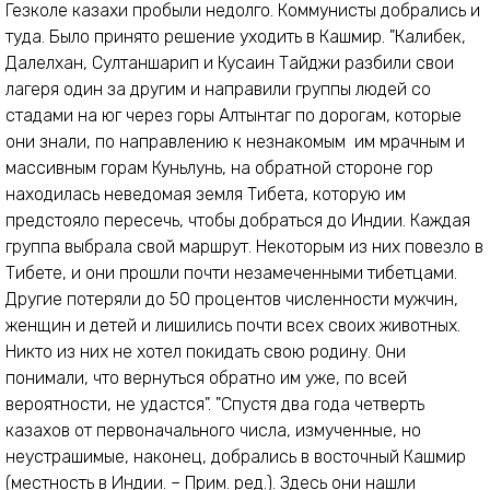
Гезколе казахи пробыли недолго. Коммунисты добрались и
туда. Было принято решение уходить в Кашмир. "Калибек,
Далелхан, Султаншарип и Кусаин Тайджи разбили свои
лагеря один за другим и направили группы людей со
стадами на юг через горы Алтынтаг по дорогам, которые
они знали, по направлению к незнакомым им мрачным и
массивным горам Куньлунь, на обратной стороне гор
находилась неведомая земля Тибета, которую им
предстояло пересечь, чтобы добраться до Индии. Каждая
группа выбрала свой маршрут. Некоторым из них повезло в
Тибете, и они прошли почти незамеченными тибетцами.
Другие потеряли до 50 процентов численности мужчин,
женщин и детей и лишились почти всех своих животных.
Никто из них не хотел покидать свою родину. Они
понимали, что вернуться обратно им уже, по всей
вероятности, не удастся". "Спустя два года четверть
казахов от первоначального числа, измученные, но
неустрашимые, наконец, добрались в восточный Кашмир
(местность в Индии. – Прим. ред.). Здесь они нашли