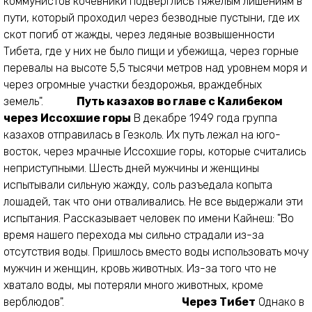
коммунистов кочевники подверглись тяжелым лишениям в
пути, который проходил через безводные пустыни, где их
скот погиб от жажды, через ледяные возвышенности
Тибета, где у них не было пищи и убежища, через горные
перевалы на высоте 5,5 тысячи метров над уровнем моря и
через огромные участки бездорожья, враждебных
земель".
Путь казахов во главе с Калибеком
через Иссохшие горы
В декабре 1949 года группа
казахов отправилась в Гезколь. Их путь лежал на юго-
восток, через мрачные Иссохшие горы, которые считались
неприступными. Шесть дней мужчины и женщины
испытывали сильную жажду, соль разъедала копыта
лошадей, так что они отваливались. Не все выдержали эти
испытания. Рассказывает человек по имени Кайнеш: "Во
время нашего перехода мы сильно страдали из-за
отсутствия воды. Пришлось вместо воды использовать мочу
мужчин и женщин, кровь животных. Из-за того что не
хватало воды, мы потеряли много животных, кроме
верблюдов".
Через Тибет
Однако в