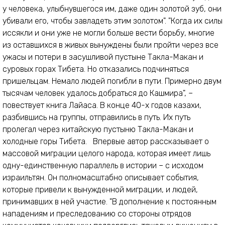
у человека, улыбнувшегося им, даже один золотой зуб, они
убивали его, чтобы завладеть этим золотом". "Когда их силы
иссякли и они уже не могли больше вести борьбу, многие
из оставшихся в живых вынуждены были пройти через все
ужасы и потери в засушливой пустыне Такла-Макан и
суровых горах Тибета. Но отказались подчиняться
пришельцам. Немало людей погибли в пути. Примерно двум
тысячам человек удалось добраться до Кашмира", –
повествует книга Лайаса. В конце 40-х годов казахи,
разбившись на группы, отправились в путь. Их путь
пролегал через китайскую пустыню Такла-Макан и
холодные горы Тибета. Впервые автор рассказывает о
массовой миграции целого народа, которая имеет лишь
одну-единственную параллель в истории – с исходом
израильтян. Он полномасштабно описывает события,
которые привели к вынужденной миграции, и людей,
принимавших в ней участие. "В дополнение к постоянным
нападениям и преследованию со стороны отрядов