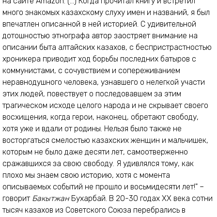
на сайте Amazon. (...) Когда прочитал книгу и встретил
много знакомых казахскому слуху имен и названий, я был
впечатлен описанной в ней историей. С удивительной
дотошностью этнографа автор заостряет внимание на
описании быта алтайских казахов, с беспристрастностью
хроникера приводит ход борьбы последних батыров с
коммунистами, с сочувствием и сопереживанием
неравнодушного человека, узнавшего о нелегкой участи
этих людей, повествует о последовавшем за этим
трагическом исходе целого народа и не скрывает своего
восхищения, когда герои, наконец, обретают свободу,
хотя уже и вдали от родины. Нельзя было также не
восторгаться смелостью казахских женщин и мальчишек,
которым не было даже десяти лет, самоотверженно
сражавшихся за свою свободу. Я удивлялся тому, как
плохо мы знаем свою историю, хотя с момента
описываемых событий не прошло и восьмидесяти лет!" –
говорит
Бакытжан
Бухарбай. В 20-30 годах XX века сотни
тысяч казахов из Советского Союза перебрались в