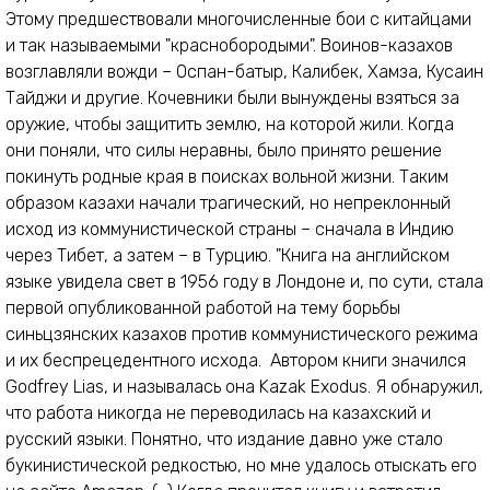
Этому предшествовали многочисленные бои с китайцами
и так называемыми "краснобородыми". Воинов-казахов
возглавляли вожди – Оспан-батыр, Калибек, Хамза, Кусаин
Тайджи и другие. Кочевники были вынуждены взяться за
оружие, чтобы защитить землю, на которой жили. Когда
они поняли, что силы неравны, было принято решение
покинуть родные края в поисках вольной жизни. Таким
образом казахи начали трагический, но непреклонный
исход из коммунистической страны – сначала в Индию
через Тибет, а затем – в Турцию. "Книга на английском
языке увидела свет в 1956 году в Лондоне и, по сути, стала
первой опубликованной работой на тему борьбы
синьцзянских казахов против коммунистического режима
и их беспрецедентного исхода. Автором книги значился
Godfrey Lias, и называлась она Kazak Exodus. Я обнаружил,
что работа никогда не переводилась на казахский и
русский языки. Понятно, что издание давно уже стало
букинистической редкостью, но мне удалось отыскать его