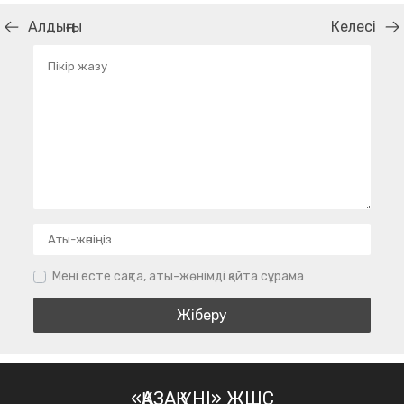
Алдыңғы
Келесі
Мені есте сақта, аты-жөнімді қайта сұрама
«ҚАЗАҚ ҮНІ» ЖШС