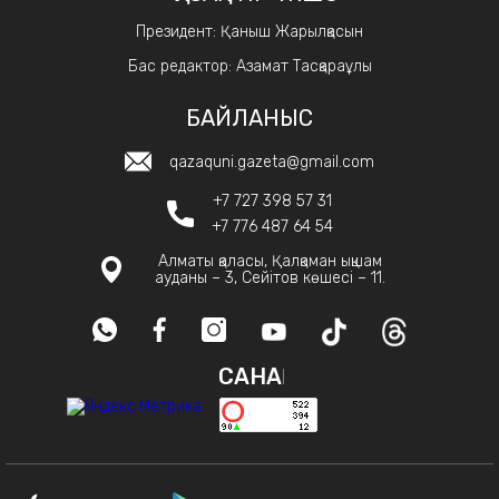
Президент: Қаныш Жарылқасын
Бас редактор: Азамат Тасқараұлы
БАЙЛАНЫС
qazaquni.gazeta@gmail.com
+7 727 398 57 31
+7 776 487 64 54
Алматы қаласы, Қалқаман ықшам
ауданы – 3, Сейітов көшесі – 11.
САНАҚ