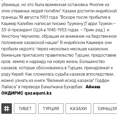
убежище, но это была временная остановка. Многие из
этих отважных людей погибли". Казахи достигли индийской
границы 18 августа 1951 года. "Вскоре после прибытия в
Кашмир Калибек написал письмо Трумэну (Гарри Трумэн –
33-й президент США в 1945-1953 годах. – Прим. ред.) и
Уинстону Черчиллю, обращая их внимание на бедственное
положение казахской нации". В индийском Кашмире они
пробыли недолго. Через несколько месяцев казахских
беженцев пригласило правительство Турции, предоставив
кров, землю и надежду на новую жизнь. Большинство
казахов, которые обосновались в Турции, принадлежат к
роду Керей. Как сложилась судьба казахов впоследствии,
можно узнать из книги "Великий исход казахов" Годфри
Лайаса" в переводе Бахытжана Бухарбая.
Айнаш
ОНДИРИС
qazaquni.kz
ТИБЕТ
ТУРЦИЯ
КАЗАХИ
СИНЬЦЗЯ