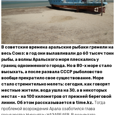
В советские времена аральские рыбаки гремели на
весь Союз: в год они вылавливали до 60 тысяч тонн
рыбы, а волны Аральского моря плескались у
границ одноименного города. Но в 80-х море стало
высыхать, а после развала СССР рыболовство
вообще прекратило свое существование. Море
стало стремительно мелеть: сегодня, как говорят
местные жители, вода ушла на 30, а в некоторых
местах – на 100 километров от прежней береговой
линии. Об этом рассказывается в time.kz.
Тогда
проблемой возрождения Арала озаботился глава
государства Нурсултан НАЗАРБАЕВ. В результате