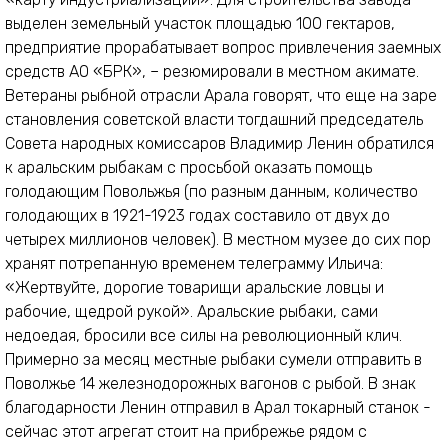
выделен земельный участок площадью 100 гектаров,
предприятие прорабатывает вопрос привлечения заемных
средств АО «БРК», – резюмировали в местном акимате.
Ветераны рыбной отрасли Арала говорят, что еще на заре
становления советской власти тогдашний председатель
Совета народных комиссаров Владимир Ленин обратился
к аральским рыбакам с просьбой оказать помощь
голодающим Повольжья (по разным данным, количество
голодающих в 1921-1923 годах составило от двух до
четырех миллионов человек). В местном музее до сих пор
хранят потрепанную временем телеграмму Ильича:
«Жертвуйте, дорогие товарищи аральские ловцы и
рабочие, щедрой рукой». Аральские рыбаки, сами
недоедая, бросили все силы на революционный клич.
Примерно за месяц местные рыбаки сумели отправить в
Поволжье 14 железнодорожных вагонов с рыбой. В знак
благодарности Ленин отправил в Арал токарный станок -
сейчас этот агрегат стоит на прибрежье рядом с