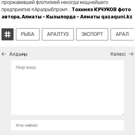
проржавевшей флотилией некогда мощнейшего
предприятия «Аралрыбпром»...
Тохнияз КУЧУКОВ
фото
автора,
Алматы – Кызылорда – Алматы
qazaquni.kz
РЫБА
АРАЛТУЗ
ЭКСПОРТ
АРАЛ
Алдыңғы
Келесі