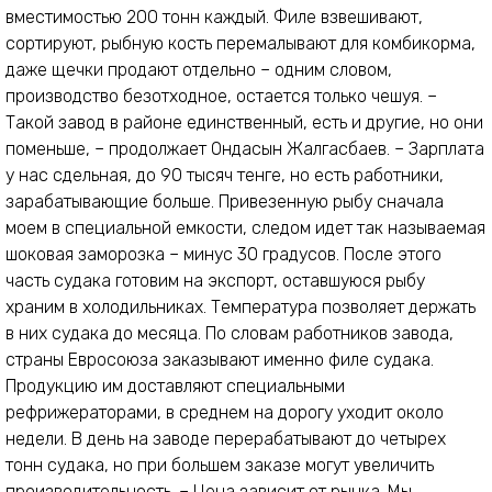
вместимостью 200 тонн каждый. Филе взвешивают,
сортируют, рыбную кость перемалывают для комбикорма,
даже щечки продают отдельно – одним словом,
производство безотходное, остается только чешуя. –
Такой завод в районе единственный, есть и другие, но они
поменьше, – продолжает Ондасын Жалгасбаев. – Зарплата
у нас сдельная, до 90 тысяч тенге, но есть работники,
зарабатывающие больше. Привезенную рыбу сначала
моем в специальной емкости, следом идет так называемая
шоковая заморозка – минус 30 градусов. После этого
часть судака готовим на экспорт, оставшуюся рыбу
храним в холодильниках. Температура позволяет держать
в них судака до месяца. По словам работников завода,
страны Евросоюза заказывают именно филе судака.
Продукцию им доставляют специальными
рефрижераторами, в среднем на дорогу уходит около
недели. В день на заводе перерабатывают до четырех
тонн судака, но при большем заказе могут увеличить
производительность. – Цена зависит от рынка. Мы