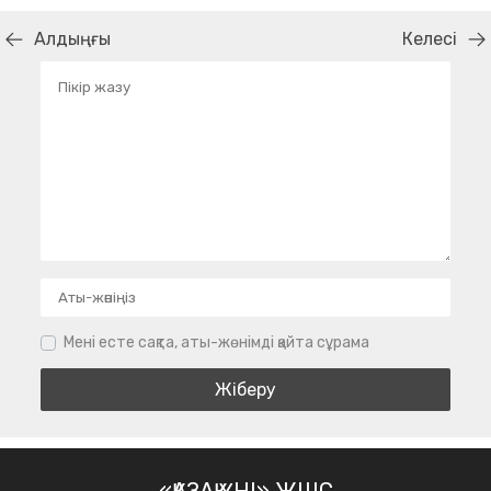
Алдыңғы
Келесі
Мені есте сақта, аты-жөнімді қайта сұрама