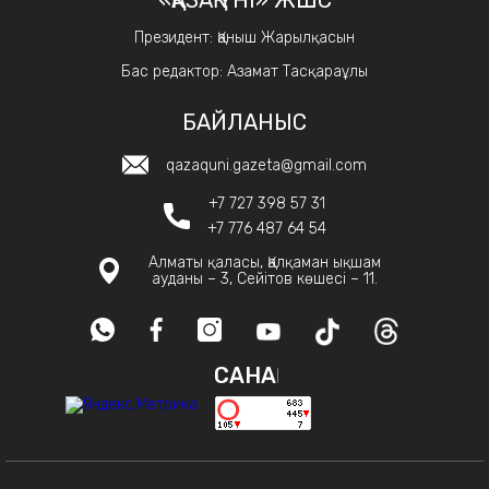
«ҚАЗАҚ ҮНІ» ЖШС
Президент: Қаныш Жарылқасын
Бас редактор: Азамат Тасқараұлы
БАЙЛАНЫС
qazaquni.gazeta@gmail.com
+7 727 398 57 31
+7 776 487 64 54
Алматы қаласы, Қалқаман ықшам
ауданы – 3, Сейітов көшесі – 11.
САНАҚ