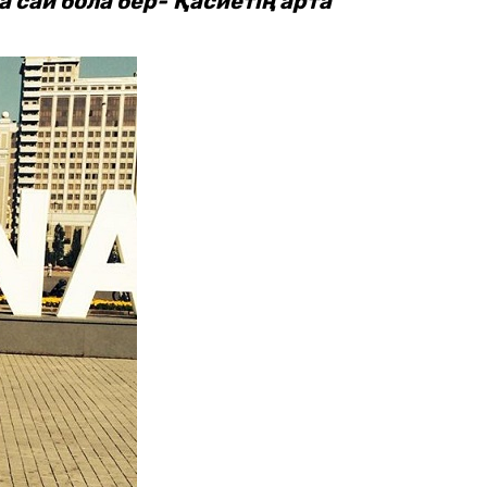
а сай бола бер-
Қасиетің арта