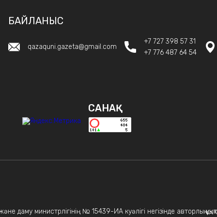
БАЙЛАНЫС
+7 727 398 57 31
qazaquni.gazeta@gmail.com
+7 776 487 64 54
САНАҚ
не даму министрлігінің № 15439-ИА куәлігі негізінде авторлық құқықт