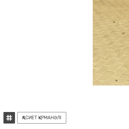
ҚАСИЕТ ҚҰРМАНӘЛІ