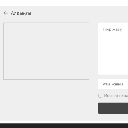
Алдыңғы
Мені есте са