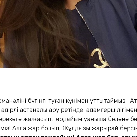
анәліні бүгінгі туған күнімен құттықтаймыз! 
қадірлі астаналық ару ретінде адамгершілігіме
мерекеге жалғасып, әрдайым қуанышқа бөлене бе
йміз! Алла жар болып, Жұлдызы жарқырай берсі