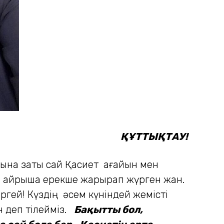
ҚҰТТЫҚТАУ!
Атына заты сай Қасиет ағайын мен
н айрықша ерекше жарқырап жүрген жан.
ргей! Күздің әсем күніндей жемісті
н деп тілейміз.
Бақытты бол,