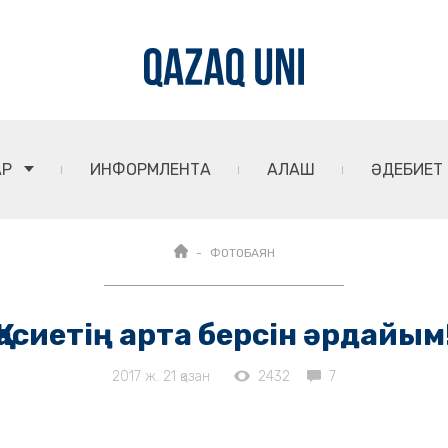
АР
ИНФОРМЛЕНТА
АЛАШ
ӘДЕБИЕТ
ФОТОБАЯН
Қасиетің арта берсін әрдайым
2017 ж. 21 қазан
2432
7