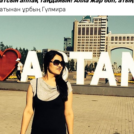
 атсын аппақ таңдайын!
Алла жар боп, атың
 атынан құрбың Гүлмира