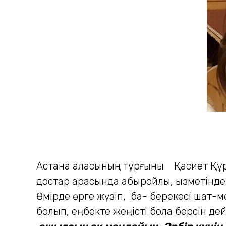
Астана қаласының тұрғыны Қасиет Құрм
достар арасында абыройлы, қызметінде 
Өмірде өрге жүзіп, бақ- берекесі шат-
болып, еңбекте жеңісті бола берсін де