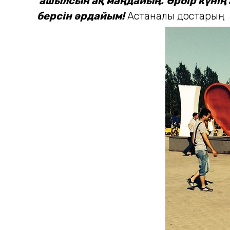
ашылсын ақ маңдайың.
Әрбір күнің
берсін әрдайым!
Астаналық достарың