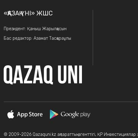
«ҚАЗАҚ ҮНІ» ЖШС
Президент: Қаныш Жарылқасын
Бас редактор: Азамат Тасқараұлы
© 2009-2026 Qazaquni.kz ақпараттық агенттігі, ҚР Инвестициялар жә