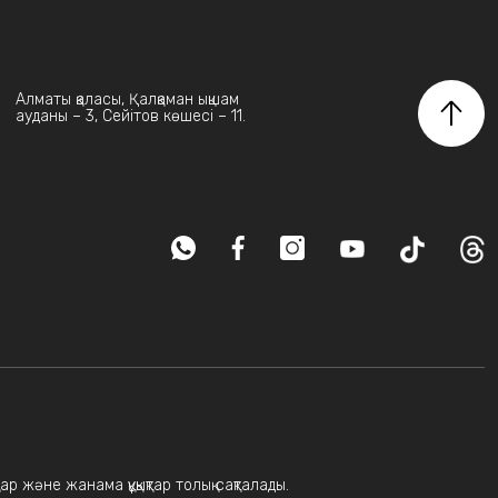
Алматы қаласы, Қалқаман ықшам
ауданы – 3, Сейітов көшесі – 11.
ар және жанама құқықтар толық сақталады.