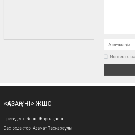
Мені есте са
«ҚАЗАҚ ҮНІ» ЖШС
Президент: Қаныш Жарылқасын
Бас редактор: Азамат Тасқараұлы