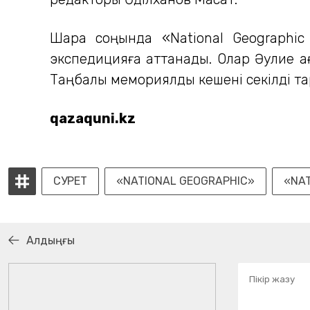
Шара соңында «National Geographic
экспедицияға аттанады. Олар Әулие ағ
Таңбалы мемориялдық кешені секілді т
qazaquni.kz
СУРЕТ
«NATIONAL GEOGRAPHIC»
«NA
Алдыңғы