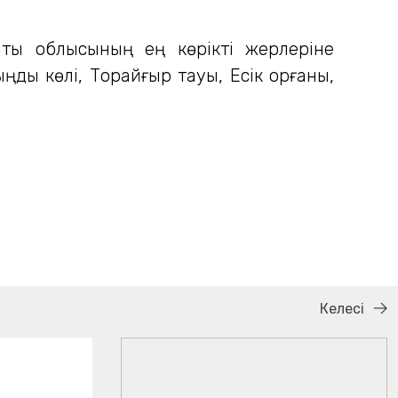
аты облысының ең көрікті жерлеріне
ды көлі, Торайғыр тауы, Есік қорғаны,
Келесі