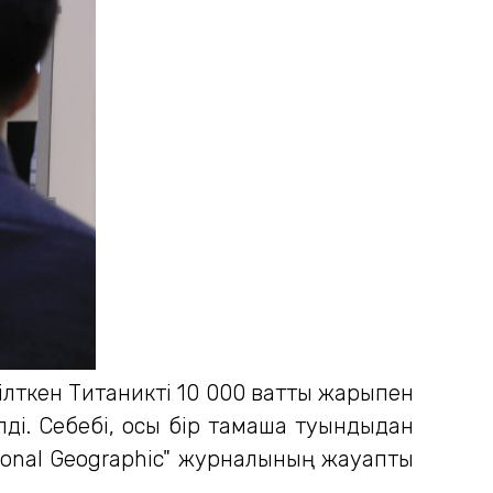
лткен Титаникті 10 000 ваттық жарықпен
ілді. Себебі, осы бір тамаша туындыдан
ational Geographic" журналының жауапты