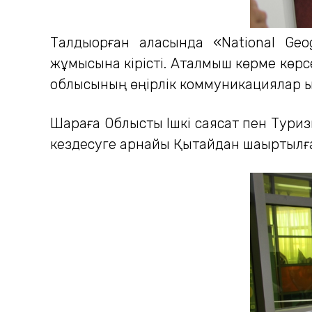
Талдықорған қаласында «National G
жұмысына кірісті. Аталмыш көрме көрс
облысының өңірлік коммуникациялар қ
Шараға Облыстық Ішкі саясат пен Тури
кездесуге арнайы Қытайдан шақыртылған