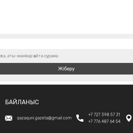
қта, аты-жөнімді қайта сұрама
БАЙЛАНЫС
+7 727 398 57 31
qazaquni.gazeta@gmail.com
+7 776 487 64 54