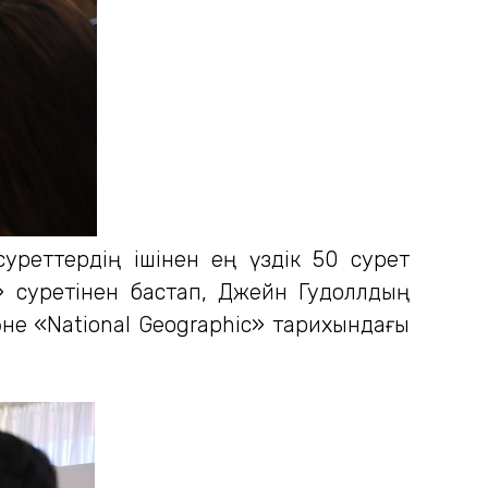
уреттердің ішінен ең үздік 50 сурет
ы» суретінен бастап, Джейн Гудоллдың
әне «National Geographic» тарихындағы