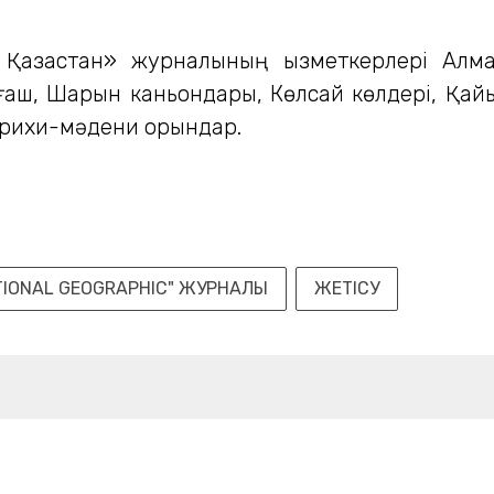
 Қазақстан» журналының қызметкерлері Алм
аш, Шарын каньондары, Көлсай көлдері, Қайың
арихи-мәдени орындар.
TIONAL GEOGRAPHIC" ЖУРНАЛЫ
ЖЕТІСУ