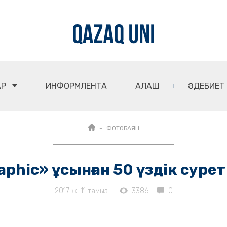
АР
ИНФОРМЛЕНТА
АЛАШ
ӘДЕБИЕТ
ФОТОБАЯН
aphic» ұсынған 50 үздік суре
2017 ж. 11 тамыз
3386
0