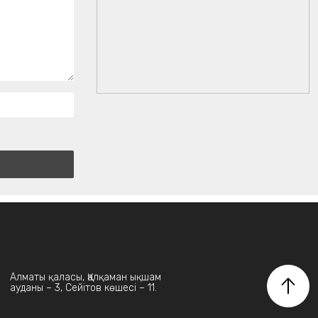
Алматы қаласы, Қалқаман ықшам
ауданы – 3, Сейітов көшесі – 11.