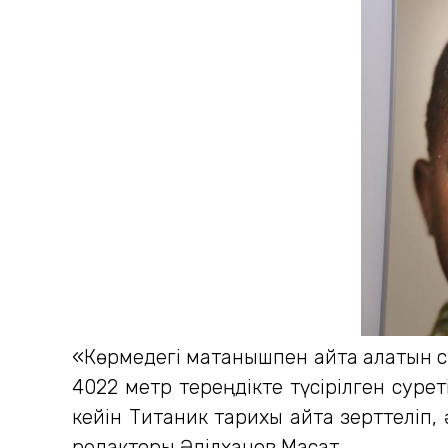
«Көрмедегі мақтанышпен айта алатын су
4022 метр тереңдікте түсірілген сурет
кейін Титаник тарихы қайта зерттеліп,
редакторы Әділханов Мақсат.