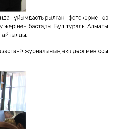
бында ұйымдастырылған фотокөрме өз
су жерінен бастады. Бұл туралы Алматы
 айтылды.
азақстан» журналының өкілдері мен осы