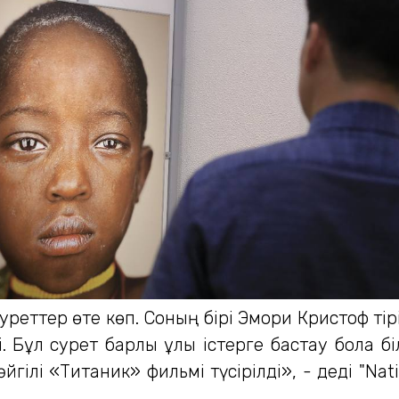
реттер өте көп. Соның бірі Эмори Кристоф тірі
і. Бұл сурет барлық ұлы істерге бастау бола б
 әйгілі «Титаник» фильмі түсірілді», - деді "N