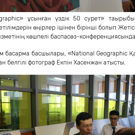
eographic» ұсынған үздік 50 сурет» тақыры
етілімдерін өңірлер ішінен бірінші болып Жеті
ызметінің көшпелі баспасөз-конференциясында
зм басқарма басшылары, «National Geographic Қ
 белгілі фотограф Екпін Хасенжан қатысты.