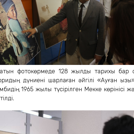
атын фотокөрмеде 128 жылдық тарихы бар с
рридың дүниені шарлаған әйгілі «Ауған қыз
идің 1965 жылы түсірілген Мекке көрінісі ж
ілді.