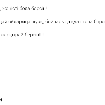
, жеңісті бола берсін!
й ойларыңа шуақ, бойларыңа қуат тола берс
арқырай берсін!!!!
!