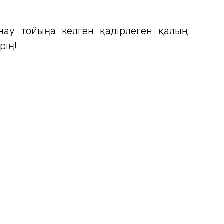
нау тойыңа келген қадірлеген қалың
рің!