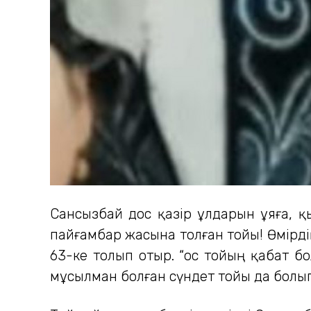
Сансызбай дос қазір ұлдарын ұяға, қ
пайғамбар жасына толған тойы! Өмірді
63-ке толып отыр. “Қос тойың қабат б
мұсылман болған сүндет тойы да болы