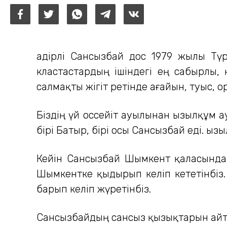
Қадірлі Сансызбай дос 1979 жылы Тү
кластастардың ішіндегі ең сабырлы, 
салмақты жігіт ретінде ағайын, туыс, 
Біздің үй Қоссейіт ауылынан Қызылқұм 
бірі Батыр, бірі осы Сансызбай еді. Қ
Кейін Сансызбай Шымкент қаласында 
Шымкентке қыдырып келіп кететінбіз
барып келіп жүретінбіз.
Сансызбайдың сансыз қызықтарын айтса