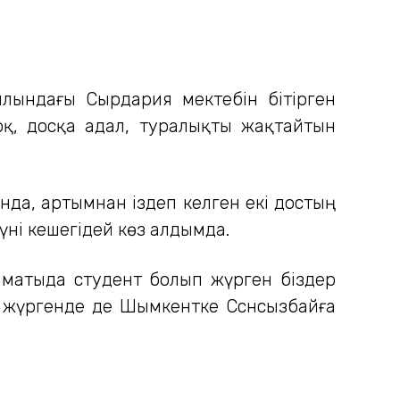
ылындағы Сырдария мектебін бітірген
жоқ, досқа адал, туралықты жақтайтын
анда, артымнан іздеп келген екі достың
үні кешегідей көз алдымда.
лматыда студент болып жүрген біздер
п жүргенде де Шымкентке Сснсызбайға