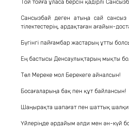
Той тойға ұласа берсін қадірлі Сансызб
Сансызбай деген атыңа сай сансыз 
тілектестерің, ардақтаған ағайын-дос
Бүгінгі пайғамбар жастарың Құтты болс
Ең бастысы Денсаулықтарың мықты бо
Төл Мереке мол Берекеге айналсын!
Босағаларыңа бақ пен құт байлансын!
Шаңырақта шапағат пен шаттық шалқи
Үйлеріңде әрдайым әлди мен ән-күй б