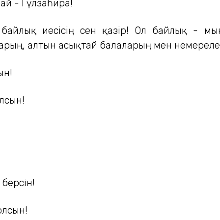
ай - Гүлзаһира!
байлық иесісің сен қазір! Ол байлық - мы
тарың, алтын асықтай балаларың мен немереле
ын!
лсын!
 берсін!
олсын!