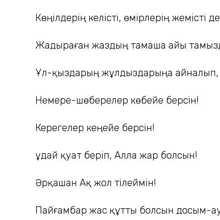
Көңілдерің келісті, өмірлерің жемісті де
Жадыраған жаздың тамаша айы тамызда
Ұл-қыздарың жұлдыздарыңа айналып, ж
Немере-шөберелер көбейе берсін!
Керегелер кеңейе берсін!
Құдай қуат беріп, Алла жар болсын!
Әрқашан Ақ жол тілеймін!
Пайғамбар жас құтты болсын досым-ау