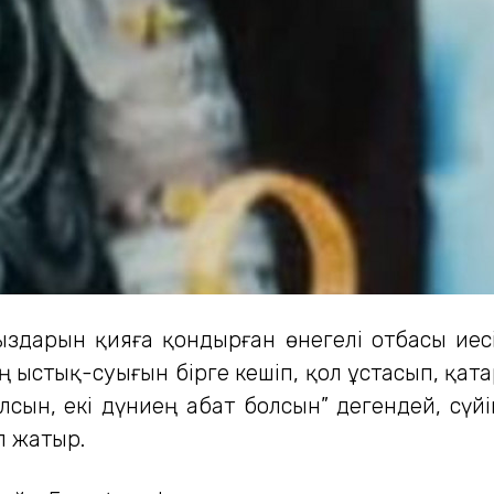
ыздарын қияға қондырған өнегелі отбасы иесі
ң ыстық-суығын бірге кешіп, қол ұстасып, қат
олсын, екі дүниең абат болсын” дегендей, с
п жатыр.