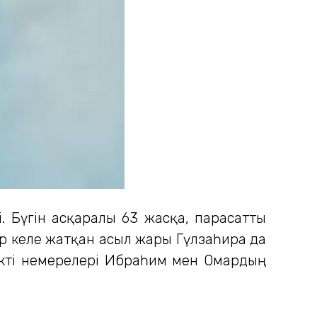
. Бүгін асқаралы 63 жасқа, парасатты
ар келе жатқан асыл жары Гүлзаһира да
үйікті немерелері Ибраһим мен Омардың