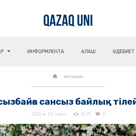
АР
ИНФОРМЛЕНТА
АЛАШ
ӘДЕБИЕТ
ФОТОБАЯН
ызбайға сансыз байлық тіле
2025 ж. 06 тамыз
15771
0