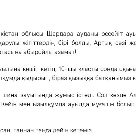
ркістан облысы Шардара ауданы Қоссейіт ау
қарулы жігіттердің бірі болды. Артық сөзі 
ортасына абыройлы азамат!
ауылына көшіп кетіп, 10-шы класты сонда оқығ
ызылқұмда қыдырып, біраз қызыққа батқанымыз к
шина зауытында жұмыс істеді. Сол кезде А
. Кейін мен Қызылқұмда ауылда мұғалім болы
ң, таңнан таңға дейін кетеміз.