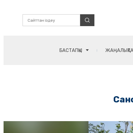
БАСТАПҚЫ
ЖАҢАЛЫҚТ
Санс